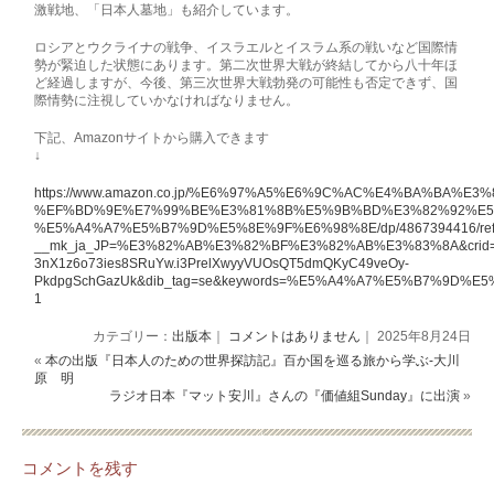
激戦地、「日本人墓地」も紹介しています。
ロシアとウクライナの戦争、イスラエルとイスラム系の戦いなど国際情
勢が緊迫した状態にあります。第二次世界大戦が終結してから八十年ほ
ど経過しますが、今後、第三次世界大戦勃発の可能性も否定できず、国
際情勢に注視していかなければなりません。
下記、Amazonサイトから購入できます
↓
https://www.amazon.co.jp/%E6%97%A5%E6%9C%AC%E4%BA%B
%EF%BD%9E%E7%99%BE%E3%81%8B%E5%9B%BD%E3%82%92%E5
%E5%A4%A7%E5%B7%9D%E5%8E%9F%E6%98%8E/dp/4867394416/ref
__mk_ja_JP=%E3%82%AB%E3%82%BF%E3%82%AB%E3%83%8A&crid=1JNS
3nX1z6o73ies8SRuYw.i3PrelXwyyVUOsQT5dmQKyC49veOy-
PkdpgSchGazUk&dib_tag=se&keywords=%E5%A4%A7%E5%B7%9D%E
1
カテゴリー：
出版本
｜
コメントはありません
｜ 2025年8月24日
«
本の出版『日本人のための世界探訪記』百か国を巡る旅から学ぶ‐大川
原 明
ラジオ日本『マット安川』さんの『価値組Sunday』に出演
»
コメントを残す