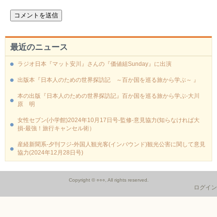
最近のニュース
ラジオ日本『マット安川』さんの『価値組Sunday』に出演
出版本『日本人のための世界探訪記 ～百か国を巡る旅から学ぶ～ 』
本の出版『日本人のための世界探訪記』百か国を巡る旅から学ぶ‐大川
原 明
女性セブン(小学館)2024年10月17日号-監修‐意見協力(知らなければ大
損-最強！旅行キャンセル術）
産経新聞系-夕刊フジ‐外国人観光客(インバウンド)観光公害に関して意見
協力(2024年12月28日号)
Copyright © ○○○, All rights reserved.
ログイン