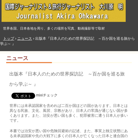
世界各国、日本各地を周り、多くの場所を写真、動画撮影等で取材
トップ
›
ニュース
›
出版本『日本人のための世界探訪記 ～百か国を巡る旅から
学ぶ～ 』
ニュース
出版本『日本人のための世界探訪記 ～百か国を巡る旅
から学ぶ～ 』
mixiチェック
世界には未承認国家を含めれば二百か国ほどの国があります。日本とは
異なる民族、文化、風習、宗教があり、日本人の常識が通じない国が多
くあります。また、治安が悪い国も多く、犯罪被害に遭う日本人が多い
です。
本書では治安が悪い国や危険回避術の記述、また、事実上独立状態にあ
る未承認国家や先の大戦下に多くの日本人が亡くなった日本と連合国の