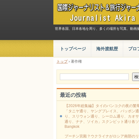
世界各国、日本各地を周り、多くの場所を写真、動画
トップページ
海外渡航歴
プロ
トップ
›
著作権
最近の投稿
【2026年総集編】タイのバンコクの夜の繁
「タニヤ通り、ヤングプレイス、パッポン通
り、スリウォン通り、シーロム通り、カオサ
通り、ナナ、ソイカ」スクンビット通り各ソ
Bangkok
プーチン宮殿？ウクライナがロシア南部のリ