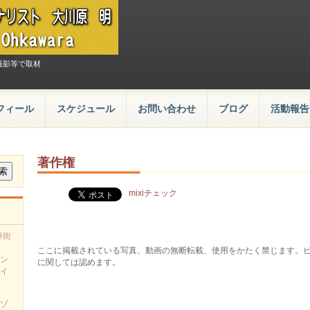
撮影等で取材
フィール
スケジュール
お問い合わせ
ブログ
活動報告
著作権
mixiチェック
華街
ここに掲載されている写真、動画の無断転載、使用をかたく禁じます。
ン
に関しては認めます。
イ
ゾ