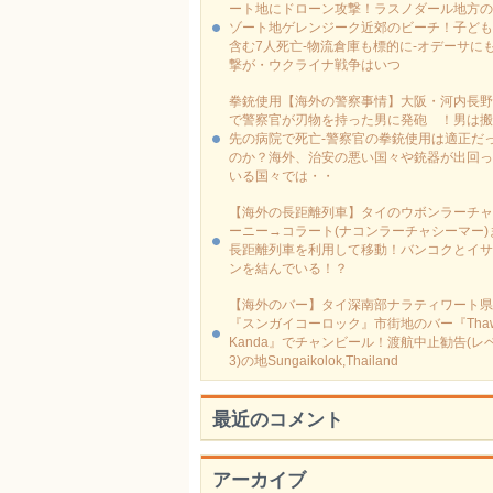
ート地にドローン攻撃！ラスノダール地方の
ゾート地ゲレンジーク近郊のビーチ！子ども
含む7人死亡-物流倉庫も標的に‐オデーサに
撃が・ウクライナ戦争はいつ
拳銃使用【海外の警察事情】大阪・河内長野
で警察官が刃物を持った男に発砲 ！男は搬
先の病院で死亡-警察官の拳銃使用は適正だ
のか？海外、治安の悪い国々や銃器が出回っ
いる国々では・・
【海外の長距離列車】タイのウボンラーチャ
ーニー→コラート(ナコンラーチャシーマー)
長距離列車を利用して移動！バンコクとイサ
ンを結んでいる！？
【海外のバー】タイ深南部ナラティワート県
『スンガイコーロック』市街地のバー『Thaw
Kanda』でチャンビール！渡航中止勧告(レ
3)の地Sungaikolok,Thailand
最近のコメント
アーカイブ