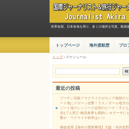
世界各国、日本各地を周り、多くの場所を写真、動画
トップページ
海外渡航歴
プロ
トップ
›
スケジュール
最近の投稿
プーチン宮殿？ウクライナがロシア南部のリ
ート地にドローン攻撃！ラスノダール地方の
ゾート地ゲレンジーク近郊のビーチ！子ども
含む7人死亡-物流倉庫も標的に‐オデーサに
撃が・ウクライナ戦争はいつ
拳銃使用【海外の警察事情】大阪・河内長野