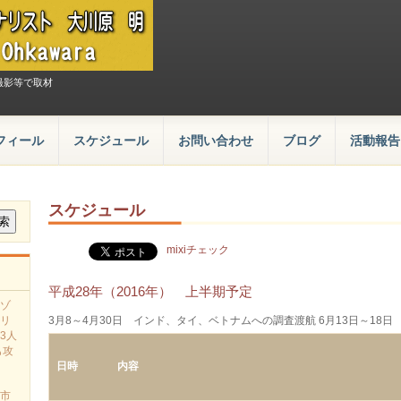
撮影等で取材
フィール
スケジュール
お問い合わせ
ブログ
活動報告
スケジュール
mixiチェック
平成28年（2016年） 上半期予定
ゾ
3月8～4月30日 インド、タイ、ベトナムへの調査渡航 6月13日～18
リ
3人
も攻
日時
内容
市