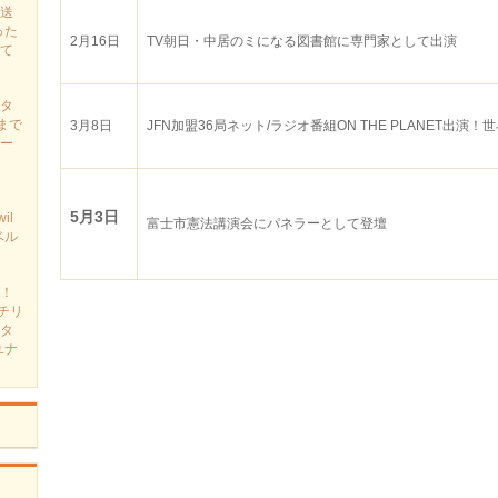
送
った
2月16日
TV朝日・中居のミになる図書館に専門家として出演
て
タ
まで
3月8日
JFN加盟36局ネット/ラジオ番組ON THE PLANET出演
ー
5月3日
il
富士市憲法講演会にパネラーとして登壇
ベル
！
チリ
タ
ユナ