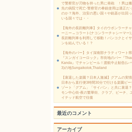
で警察官が刃物を持った男に発砲 ！男は搬
先の病院で死亡-警察官の拳銃使用は適正だ
のか？海外、治安の悪い国々や銃器が出回っ
いる国々では・・
【海外の長距離列車】タイのウボンラーチャ
ーニー→コラート(ナコンラーチャシーマー)
長距離列車を利用して移動！バンコクとイサ
ンを結んでいる！？
【海外のバー】タイ深南部ナラティワート県
『スンガイコーロック』市街地のバー『Thaw
Kanda』でチャンビール！渡航中止勧告(レ
3)の地Sungaikolok,Thailand
【衰退した楽園？日本人激減】グアムの実情
日本から直行便3時間30分で行ける楽園ビー
ゾート「グアム」「サイパン」と共に衰退？
モン中心街-夜の繁華街、クラブ、ビーチ、
イテッド航空で往復
最近のコメント
アーカイブ