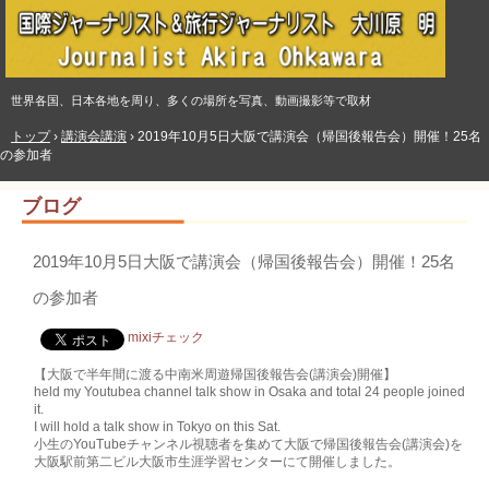
世界各国、日本各地を周り、多くの場所を写真、動画撮影等で取材
トップ
›
講演会講演
›
2019年10月5日大阪で講演会（帰国後報告会）開催！25名
の参加者
ブログ
2019年10月5日大阪で講演会（帰国後報告会）開催！25名
の参加者
mixiチェック
【大阪で半年間に渡る中南米周遊帰国後報告会(講演会)開催】
held my Youtubea channel talk show in Osaka and total 24 people joined
it.
I will hold a talk show in Tokyo on this Sat.
小生のYouTubeチャンネル視聴者を集めて大阪で帰国後報告会(講演会)を
大阪駅前第二ビル大阪市生涯学習センターにて開催しました。