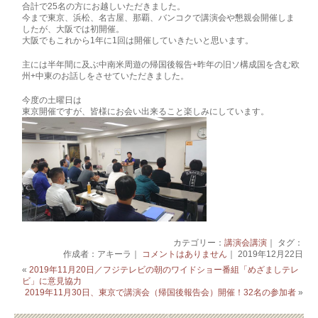
合計で25名の方にお越しいただきました。
今まで東京、浜松、名古屋、那覇、バンコクで講演会や懇親会開催しま
したが、大阪では初開催。
大阪でもこれから1年に1回は開催していきたいと思います。
主には半年間に及ぶ中南米周遊の帰国後報告+昨年の旧ソ構成国を含む欧
州+中東のお話しをさせていただきました。
今度の土曜日は
東京開催ですが、皆様にお会い出来ること楽しみにしています。
カテゴリー：
講演会講演
｜ タグ：
作成者：アキーラ｜
コメントはありません
｜ 2019年12月22日
«
2019年11月20日／フジテレビの朝のワイドショー番組「めざましテレ
ビ」に意見協力
2019年11月30日、東京で講演会（帰国後報告会）開催！32名の参加者
»