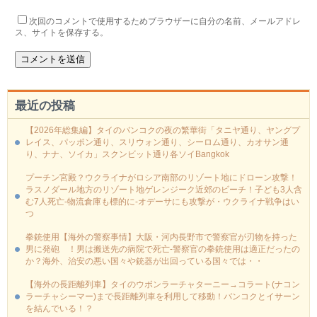
次回のコメントで使用するためブラウザーに自分の名前、メールアドレ
ス、サイトを保存する。
最近の投稿
【2026年総集編】タイのバンコクの夜の繁華街「タニヤ通り、ヤングプ
レイス、パッポン通り、スリウォン通り、シーロム通り、カオサン通
り、ナナ、ソイカ」スクンビット通り各ソイBangkok
プーチン宮殿？ウクライナがロシア南部のリゾート地にドローン攻撃！
ラスノダール地方のリゾート地ゲレンジーク近郊のビーチ！子ども3人含
む7人死亡-物流倉庫も標的に‐オデーサにも攻撃が・ウクライナ戦争はい
つ
拳銃使用【海外の警察事情】大阪・河内長野市で警察官が刃物を持った
男に発砲 ！男は搬送先の病院で死亡-警察官の拳銃使用は適正だったの
か？海外、治安の悪い国々や銃器が出回っている国々では・・
【海外の長距離列車】タイのウボンラーチャターニー→コラート(ナコン
ラーチャシーマー)まで長距離列車を利用して移動！バンコクとイサーン
を結んでいる！？