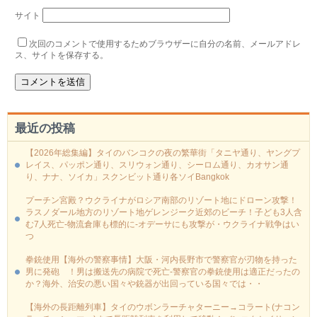
サイト
次回のコメントで使用するためブラウザーに自分の名前、メールアドレ
ス、サイトを保存する。
最近の投稿
【2026年総集編】タイのバンコクの夜の繁華街「タニヤ通り、ヤングプ
レイス、パッポン通り、スリウォン通り、シーロム通り、カオサン通
り、ナナ、ソイカ」スクンビット通り各ソイBangkok
プーチン宮殿？ウクライナがロシア南部のリゾート地にドローン攻撃！
ラスノダール地方のリゾート地ゲレンジーク近郊のビーチ！子ども3人含
む7人死亡-物流倉庫も標的に‐オデーサにも攻撃が・ウクライナ戦争はい
つ
拳銃使用【海外の警察事情】大阪・河内長野市で警察官が刃物を持った
男に発砲 ！男は搬送先の病院で死亡-警察官の拳銃使用は適正だったの
か？海外、治安の悪い国々や銃器が出回っている国々では・・
【海外の長距離列車】タイのウボンラーチャターニー→コラート(ナコン