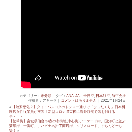
カテゴリー：
未分類
｜ タグ：
ANA
,
JAL
,
全日空
,
日本航空
,
航空会社
作成者：アキーラ｜
コメントはありません
｜ 2021年1月24日
«
【治安悪化？】タイ・バンコクのトンロー通りで「ひったくり」日本料
理店女性従業員が被害！新型コロナ収束後に海外渡航で気を付ける
事・・・
【繁華街】宮城県仙台市/夜の市街地(中心街)アーケード街、国分町と並ぶ
繁華街「一番町」、ハピナ名掛丁商店街、クリスロード、ぶらんどーむ
等！
»