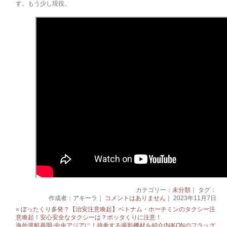
す。もう少し現役。
カテゴリー：
未分類
｜ タグ：
作成者：アキーラ｜
コメントはありません
｜ 2023年11月7日
«
ぼったくり多発？【治安注意喚起】ベトナム・ホーチミンのタクシー注
意喚起！安心安全なタクシーは？ボッタくりに注意！
海外渡航再開-中央アジアに！持参する撮影機材を紹介(NIKONのフラッグ