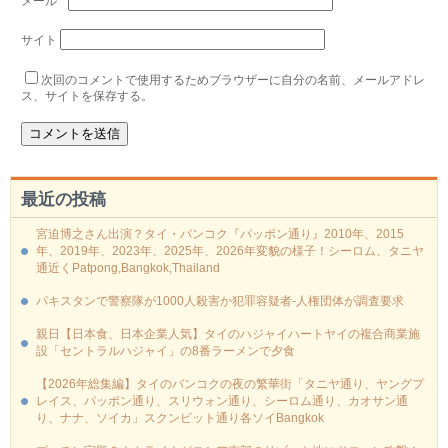
メール
*
サイト
次回のコメントで使用するためブラウザーに自分の名前、メールアドレ
ス、サイトを保存する。
最近の投稿
宮迫博之さん出演？タイ・バンコク『パッポン通り』2010年、2015
年、2019年、2023年、2025年、2026年変貌の様子！シーロム、タニヤ
通近くPatpong,Bangkok,Thailand
パキスタンで警察隊が1000人殺害か犯罪容疑者-人権団体が調査要求
親日【日本食、日本企業人気】タイのハジャイハートヤイの複合商業施
設「セントラルハジャイ」の8番ラーメンで夕食
【2026年総集編】タイのバンコクの夜の繁華街「タニヤ通り、ヤングプ
レイス、パッポン通り、スリウォン通り、シーロム通り、カオサン通
り、ナナ、ソイカ」スクンビット通り各ソイBangkok