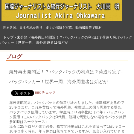
世界各国、日本各地を周り、多くの場所を写真、動画撮影等で取材
トップ
›
未分類
›
海外再出発間近！？バックパックの利点は？荷造り完了‐バック
パッカー！世界一周、海外周遊者は殆どが
ブログ
海外再出発間近！？バックパックの利点は？荷造り完了‐
バックパッカー！世界一周、海外周遊者は殆どが
mixiチェック
海外渡航間近。バックパックの荷造り終わりました。撮影機材あるので
25キロほど。これを背負って海外周遊。複数以上の国々周遊する場合、
バックパック使用しています。学生時より四半世紀（25年）バックパッ
ク愛用（このバックパックは3代目。短期で周遊しない場合やバック旅行
参加時はスーツケース）
流石に25キロだと体力必要。都市間移動日はこれを背負って1日5キロ〜
10キロ歩く時も。年々体力は落ちてきていますが、気合い入れていきま