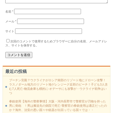
名前
*
メール
*
サイト
次回のコメントで使用するためブラウザーに自分の名前、メールアドレ
ス、サイトを保存する。
最近の投稿
プーチン宮殿？ウクライナがロシア南部のリゾート地にドローン攻撃！
ラスノダール地方のリゾート地ゲレンジーク近郊のビーチ！子ども3人含
む7人死亡-物流倉庫も標的に‐オデーサにも攻撃が・ウクライナ戦争はい
つ
拳銃使用【海外の警察事情】大阪・河内長野市で警察官が刃物を持った
男に発砲 ！男は搬送先の病院で死亡-警察官の拳銃使用は適正だったの
か？海外、治安の悪い国々や銃器が出回っている国々では・・