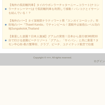
【海外の長距離列車】タイのウボンラーチャターニー→コラート(ナコン
ラーチャシーマー)まで長距離列車を利用して移動！バンコクとイサーン
を結んでいる！？
【海外のバー】タイ深南部ナラティワート県『スンガイコーロック』市
街地のバー『Thawil Kanda』でチャンビール！渡航中止勧告(レベル3)の
地Sungaikolok,Thailand
【衰退した楽園？日本人激減】グアムの実情！日本から直行便3時間30
分で行ける楽園ビーチリゾート「グアム」「サイパン」と共に衰退？タ
モン中心街-夜の繁華街、クラブ、ビーチ、ユナイテッド航空で往復
Copyright © ○○○, All rights reserved.
ログイン