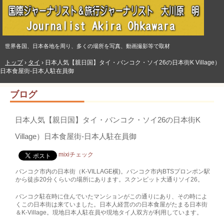
世界各国、日本各地を周り、多くの場所を写真、動画撮影等で取材
トップ
›
タイ
›
日本人気【親日国】タイ・バンコク・ソイ26の日本街K Village）
日本食屋街‐日本人駐在員御
ブログ
日本人気【親日国】タイ・バンコク・ソイ26の日本街K
Village）日本食屋街‐日本人駐在員御
mixiチェック
バンコク市内の日本街（K-VILLAGE横)。バンコク市内BTSプロンポン駅
から徒歩20分くらいの場所にあります。スクンビット大通りソイ26。
バンコク駐在時に住んでいたマンションがこの通りにあり、その時によ
くこの日本街は来ていました。日本人経営のの日本食屋がたまる日本街
＆K-Village。現地日本人駐在員や現地タイ人双方が利用しています。