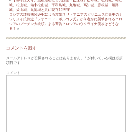
«
【現存12天守】島根県松江市の国宝『松江城』松本城、弘前城、松江
城、松山城、備中松山城、宇和島城、丸亀城、高知城、彦根城、姫路
城、犬山城、丸岡城と共に現存12天守
ロシアの諜報機関SVRによる攻撃？リトアニアのビリニュス亡命中のナ
ワリヌイ氏側近『レオニード・ボルコフ氏』が何者かに襲撃される？ロ
シアのプーチン大統領による警告？ロシアのウクライナ侵攻はどうな
る？
»
コメントを残す
メールアドレスが公開されることはありません。
*
が付いている欄は必須
項目です
コメント