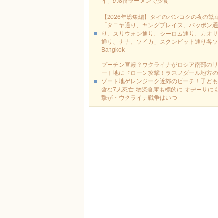
イ」の8番ラーメンで夕食
【2026年総集編】タイのバンコクの夜の繁
「タニヤ通り、ヤングプレイス、パッポン通
り、スリウォン通り、シーロム通り、カオサ
通り、ナナ、ソイカ」スクンビット通り各ソ
Bangkok
プーチン宮殿？ウクライナがロシア南部のリ
ート地にドローン攻撃！ラスノダール地方の
ゾート地ゲレンジーク近郊のビーチ！子ども
含む7人死亡-物流倉庫も標的に‐オデーサに
撃が・ウクライナ戦争はいつ