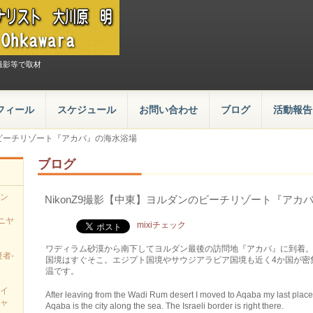
撮影等で取材
フィール
スケジュール
お問い合わせ
ブログ
活動報告
のビーチリゾート『アカバ』の海水浴場
ブログ
ン
NikonZ9撮影【中東】ヨルダンのビーチリゾート『アカ
、
ニヤ
mixiチェック
ワディラム砂漠から南下してヨルダン最後の訪問地『アカバ』に到着
者-
国境はすぐそこ。エジプト国境やサウジアラビア国境も近く4か国が密
温です。
イ
After leaving from the Wadi Rum desert I moved to Aqaba my last place
ャ
Aqaba is the city along the sea. The Israeli border is right there.