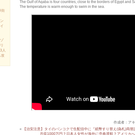
The Gulf of Aqaba is four countries, close to the borders of Egypt and S
The temperature is warm enough to swim in the sea.
華街
ン
イ
ゾ
リ
3人
も攻
作成者：ア
«
【治安注意】タイのバンコクで生配信中に『紙幣すり替え(偽札)両替
月収1000万円？日本人女性が海外に売春渡航？アメリカへ