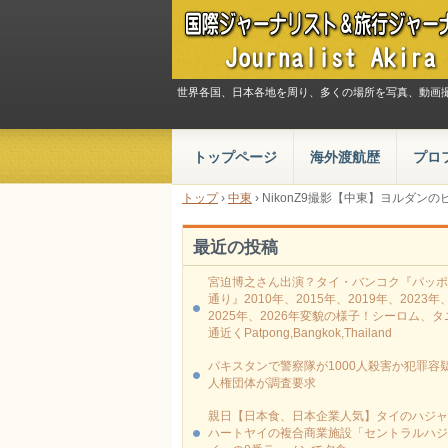
世界各国、日本各地を周り、多くの場所を写真、動画
トップページ
海外渡航歴
プロ
トップ
›
中東
›
NikonZ9撮影【中東】ヨルダン
最近の投稿
宮迫博之さん出演？タイ・バンコク『パッポ
通り』2010年、2015年、2019年、2023年
2025年、2026年変貌の様子！シーロム、タ
通近くPatpong,Bangkok,Thailand
パキスタンで警察隊が1000人殺害か犯罪容疑
人権団体が調査要求
親日【日本食、日本企業人気】タイのハジャ
ハートヤイの複合商業施設「セントラルハジ