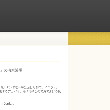
バ』の海水浴場
。ヨルダンで唯一海に面した都市。イスラエル
集するアカバ湾。海抜地帯なので海で泳げる気
 in Jordan.