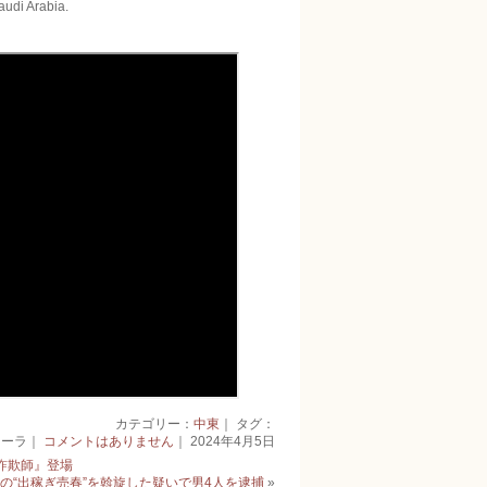
audi Arabia.
カテゴリー：
中東
｜ タグ：
キーラ｜
コメントはありません
｜ 2024年4月5日
詐欺師』登場
の“出稼ぎ売春”を斡旋した疑いで男4人を逮捕
»