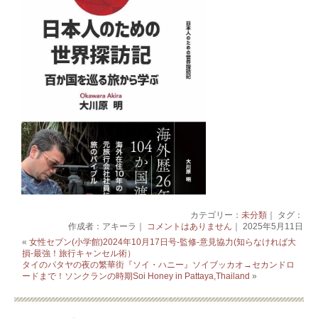
カテゴリー：
未分類
｜ タグ：
作成者：アキーラ｜
コメントはありません
｜ 2025年5月11日
«
女性セブン(小学館)2024年10月17日号-監修‐意見協力(知らなければ大
損-最強！旅行キャンセル術）
タイのパタヤの夜の繁華街『ソイ・ハニー』ソイブッカオ→セカンドロ
ードまで！ソンクランの時期Soi Honey in Pattaya,Thailand
»