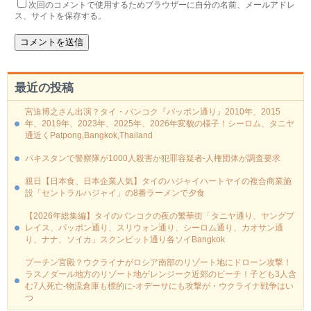
次回のコメントで使用するためブラウザーに自分の名前、メールアドレ
ス、サイトを保存する。
最近の投稿
宮迫博之さん出演？タイ・バンコク『パッポン通り』2010年、2015
年、2019年、2023年、2025年、2026年変貌の様子！シーロム、タニヤ
通近くPatpong,Bangkok,Thailand
パキスタンで警察隊が1000人殺害か犯罪容疑者-人権団体が調査要求
親日【日本食、日本企業人気】タイのハジャイハートヤイの複合商業施
設「セントラルハジャイ」の8番ラーメンで夕食
【2026年総集編】タイのバンコクの夜の繁華街「タニヤ通り、ヤングプ
レイス、パッポン通り、スリウォン通り、シーロム通り、カオサン通
り、ナナ、ソイカ」スクンビット通り各ソイBangkok
プーチン宮殿？ウクライナがロシア南部のリゾート地にドローン攻撃！
ラスノダール地方のリゾート地ゲレンジーク近郊のビーチ！子ども3人含
む7人死亡-物流倉庫も標的に‐オデーサにも攻撃が・ウクライナ戦争はい
つ