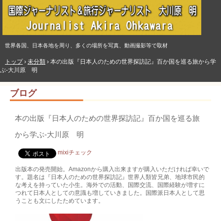
世界各国、日本各地を周り、多くの場所を写真、動画撮影等で取材
トップ
›
未分類
›
本の出版『日本人のための世界探訪記』百か国を巡る旅から学
ぶ‐大川原 明
ブログ
本の出版『日本人のための世界探訪記』百か国を巡る旅
から学ぶ‐大川原 明
mixiチェック
出版本の発売開始。Amazonから購入出来ますが購入いただければ幸いで
す。題名は『日本人のための世界探訪記』世界人類皆兄弟、地球市民的
な考えを持っていた小生。海外での活動、国際交流、国際経験が増すに
つれて日本人としての意識も増していきました。国際派日本人として思
うことも文にしたためています。