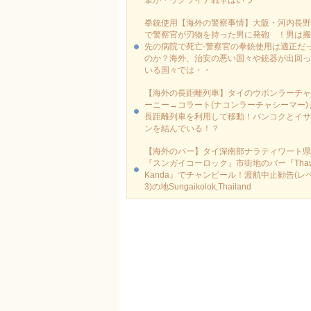
撃が・ウクライナ戦争はいつ
拳銃使用【海外の警察事情】大阪・河内長野
で警察官が刃物を持った男に発砲 ！男は搬
先の病院で死亡-警察官の拳銃使用は適正だ
のか？海外、治安の悪い国々や銃器が出回っ
いる国々では・・
【海外の長距離列車】タイのウボンラーチャ
ーニー→コラート(ナコンラーチャシーマー)
長距離列車を利用して移動！バンコクとイサ
ンを結んでいる！？
【海外のバー】タイ深南部ナラティワート県
『スンガイコーロック』市街地のバー『Thaw
Kanda』でチャンビール！渡航中止勧告(レ
3)の地Sungaikolok,Thailand