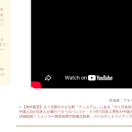
市
送
った
て
タ
まで
ー
il
ベル
作成者：アキ
«
【海外慰霊】タイ北部の小さな町『クンユアム』にある『タイ日友好
中国人Gが日本人が暴行？タイのバンコク・ラマ9で日本人男性が中国
詳細投稿！ミャンマー国境地帯詐欺拠点取材、ゴールデントライアン