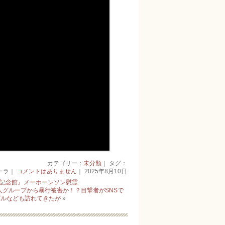
カテゴリー：
未分類
｜ タグ：
ーラ｜
コメントはありません
｜ 2025年8月10日
記念館』メーホーンソン慰霊
人グループから暴行被害か！？目撃者がSNSで
グルなども訪れてきたが
»