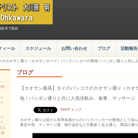
撮影等で取材
フィール
スケジュール
お問い合わせ
ブログ
活動報告
クのカオサン通り（カオサンロード）バックパッカーの聖地！パッポン通りと共に
ブログ
華街
【カオサン最高】タイのバンコクのカオサン通り（カオ
ン
地！パッポン通りと共に人気④飲み、食事、マッサージ
イ
mixiチェック
ゾ
カオサン通りは昔から世界各国からのバックパッカーの聖地として知
リ
食店や宿、マッサージ屋、旅行会社などが数多くある通り。周辺の通
3人
も攻