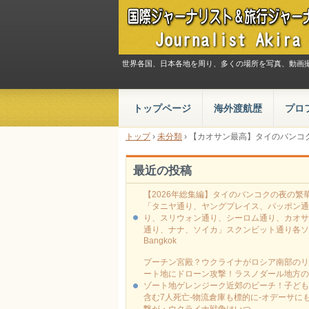
世界各国、日本各地を周り、多くの場所を写真、動画
トップページ
海外渡航歴
プロ
トップ
›
未分類
›
【カオサン最高】タイのバンコ
最近の投稿
【2026年総集編】タイのバンコクの夜の繁
「タニヤ通り、ヤングプレイス、パッポン通
り、スリウォン通り、シーロム通り、カオサ
通り、ナナ、ソイカ」スクンビット通り各ソ
Bangkok
プーチン宮殿？ウクライナがロシア南部のリ
ート地にドローン攻撃！ラスノダール地方の
ゾート地ゲレンジーク近郊のビーチ！子ども
含む7人死亡-物流倉庫も標的に‐オデーサに