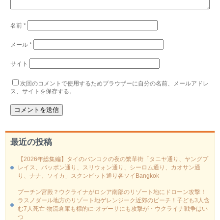
名前
*
メール
*
サイト
次回のコメントで使用するためブラウザーに自分の名前、メールアドレ
ス、サイトを保存する。
最近の投稿
【2026年総集編】タイのバンコクの夜の繁華街「タニヤ通り、ヤングプ
レイス、パッポン通り、スリウォン通り、シーロム通り、カオサン通
り、ナナ、ソイカ」スクンビット通り各ソイBangkok
プーチン宮殿？ウクライナがロシア南部のリゾート地にドローン攻撃！
ラスノダール地方のリゾート地ゲレンジーク近郊のビーチ！子ども3人含
む7人死亡-物流倉庫も標的に‐オデーサにも攻撃が・ウクライナ戦争はい
つ