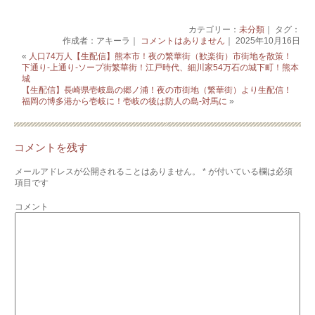
カテゴリー：
未分類
｜ タグ：
作成者：アキーラ｜
コメントはありません
｜ 2025年10月16日
«
人口74万人【生配信】熊本市！夜の繁華街（歓楽街）市街地を散策！
下通り-上通り-ソープ街繁華街！江戸時代、細川家54万石の城下町！熊本
城
【生配信】長崎県壱岐島の郷ノ浦！夜の市街地（繁華街）より生配信！
福岡の博多港から壱岐に！壱岐の後は防人の島-対馬に
»
コメントを残す
メールアドレスが公開されることはありません。
*
が付いている欄は必須
項目です
コメント