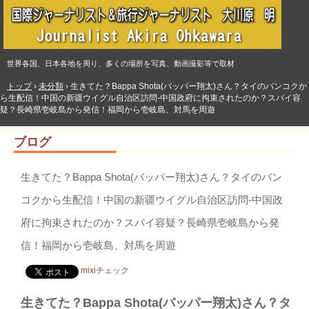
世界各国、日本各地を周り、多くの場所を写真、動画撮影等で取材
トップ
›
未分類
›
生きてた？Bappa Shota(バッパー翔太)さん？タイのバンコクか
ら生配信！中国の新疆ウイグル自治区訪問-中国政府に拘束されたのか？スパイ容
疑？長崎県壱岐島から発信！福岡から壱岐島、対馬を周遊
ブログ
生きてた？Bappa Shota(バッパー翔太)さん？タイのバン
コクから生配信！中国の新疆ウイグル自治区訪問-中国政
府に拘束されたのか？スパイ容疑？長崎県壱岐島から発
信！福岡から壱岐島、対馬を周遊
mixiチェック
生きてた？Bappa Shota(バッパー翔太)さん？タ