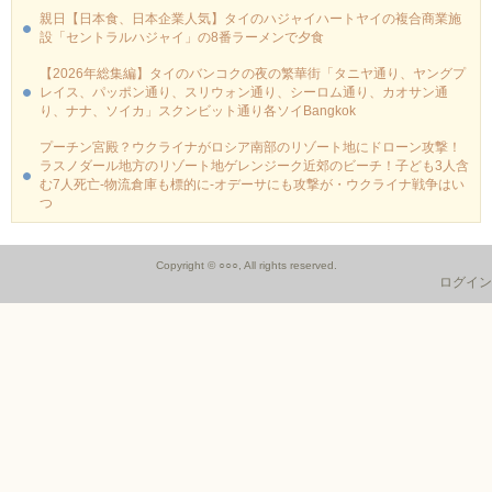
親日【日本食、日本企業人気】タイのハジャイハートヤイの複合商業施
設「セントラルハジャイ」の8番ラーメンで夕食
【2026年総集編】タイのバンコクの夜の繁華街「タニヤ通り、ヤングプ
レイス、パッポン通り、スリウォン通り、シーロム通り、カオサン通
り、ナナ、ソイカ」スクンビット通り各ソイBangkok
プーチン宮殿？ウクライナがロシア南部のリゾート地にドローン攻撃！
ラスノダール地方のリゾート地ゲレンジーク近郊のビーチ！子ども3人含
む7人死亡-物流倉庫も標的に‐オデーサにも攻撃が・ウクライナ戦争はい
つ
Copyright © ○○○, All rights reserved.
ログイン