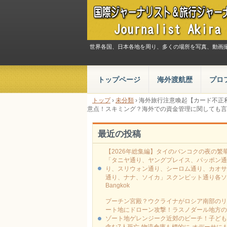
世界各国、日本各地を周り、多くの場所を写真、動画
トップページ
海外渡航歴
プロ
トップ
›
未分類
›
海外旅行注意喚起【カード不正
意点！スキミング？海外での資金管理に関しても言
最近の投稿
【2026年総集編】タイのバンコクの夜の繁
「タニヤ通り、ヤングプレイス、パッポン通
り、スリウォン通り、シーロム通り、カオサ
通り、ナナ、ソイカ」スクンビット通り各ソ
Bangkok
プーチン宮殿？ウクライナがロシア南部のリ
ート地にドローン攻撃！ラスノダール地方の
ゾート地ゲレンジーク近郊のビーチ！子ども