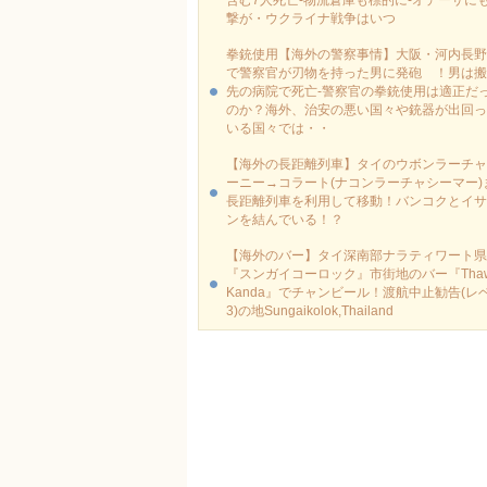
含む7人死亡-物流倉庫も標的に‐オデーサに
撃が・ウクライナ戦争はいつ
拳銃使用【海外の警察事情】大阪・河内長野
で警察官が刃物を持った男に発砲 ！男は搬
先の病院で死亡-警察官の拳銃使用は適正だ
のか？海外、治安の悪い国々や銃器が出回っ
いる国々では・・
【海外の長距離列車】タイのウボンラーチャ
ーニー→コラート(ナコンラーチャシーマー)
長距離列車を利用して移動！バンコクとイサ
ンを結んでいる！？
【海外のバー】タイ深南部ナラティワート県
『スンガイコーロック』市街地のバー『Thaw
Kanda』でチャンビール！渡航中止勧告(レ
3)の地Sungaikolok,Thailand