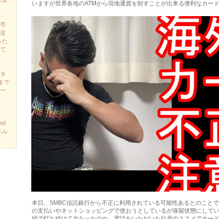
も攻
いますが世界各地のATMから現地通貨を卸すことが出来る便利なカー
市
送
った
て
タ
まで
ー
il
ベル
本日、SMBC信託銀行から不正に利用されている可能性あるとのことで
の支払いやネットショッピングで使おうとしているが保留状態にして
続で打ち続けて当たったのか。電話をいただいた行員のススメでカー