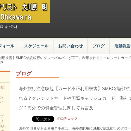
撮影等で取材
フィール
スケジュール
お問い合わせ
ブログ
活動報告
利用被害】SMBC信託銀行のグローバルパスが不正に利用される？クレジットカー
及
ブログ
華街
海外旅行注意喚起【カード不正利用被害】SMBC信託銀
ン
れる？クレジットカードや国際キャッシュカード、海外
イ
グ？海外での資金管理に関しても言及
ゾ
mixiチェック
リ
3人
海外で他者が不正使用？小生は、海外渡航用にSMBC信託銀行のグロ