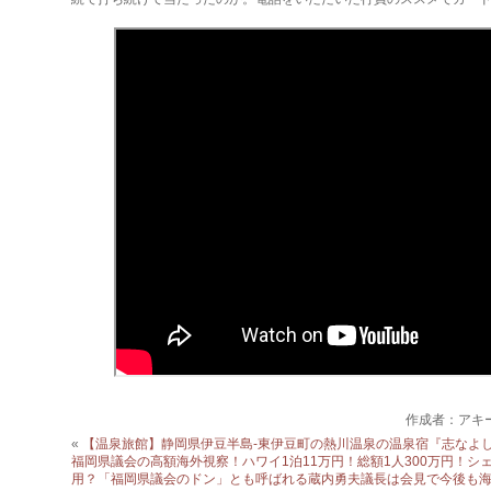
作成者：アキ
«
【温泉旅館】静岡県伊豆半島‐東伊豆町の熱川温泉の温泉宿『志なよ
福岡県議会の高額海外視察！ハワイ1泊11万円！総額1人300万円！
用？「福岡県議会のドン」とも呼ばれる蔵内勇夫議長は会見で今後も