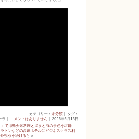
カテゴリー：
未分類
｜ タグ：
ーラ｜
コメントはありません
｜ 2026年6月13日
し』で海鮮会席料理と温泉と海の景色を堪能
シェラトンなどの高級ホテルにビジネスクラス利
海外視察を続けると
»