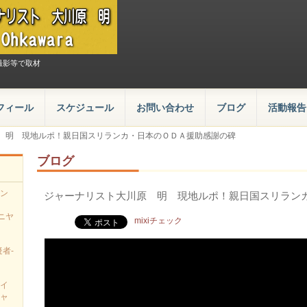
撮影等で取材
フィール
スケジュール
お問い合わせ
ブログ
活動報告
 明 現地ルポ！親日国スリランカ・日本のＯＤＡ援助感謝の碑
ブログ
ン
ジャーナリスト大川原 明 現地ルポ！親日国スリラン
、
ニヤ
mixiチェック
者-
イ
ャ