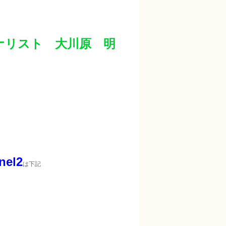
ナリスト 大川原 明
el2
は下記