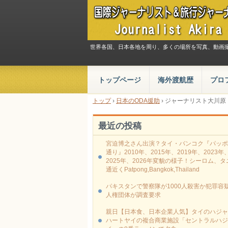
世界各国、日本各地を周り、多くの場所を写真、動画
トップページ
海外渡航歴
プロ
トップ
›
日本のODA援助
›
ジャーナリスト大川原
最近の投稿
宮迫博之さん出演？タイ・バンコク『パッポ
通り』2010年、2015年、2019年、2023年
2025年、2026年変貌の様子！シーロム、タ
通近くPatpong,Bangkok,Thailand
パキスタンで警察隊が1000人殺害か犯罪容疑
人権団体が調査要求
親日【日本食、日本企業人気】タイのハジャ
ハートヤイの複合商業施設「セントラルハジ