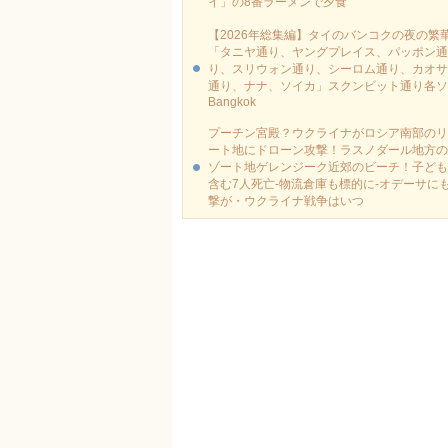
イ」の8番ラーメンで夕食
【2026年総集編】タイのバンコクの夜の繁
「タニヤ通り、ヤングプレイス、パッポン通
り、スリウォン通り、シーロム通り、カオサ
通り、ナナ、ソイカ」スクンビット通り各ソ
Bangkok
プーチン宮殿？ウクライナがロシア南部のリ
ート地にドローン攻撃！ラスノダール地方の
ゾート地ゲレンジーク近郊のビーチ！子ども
含む7人死亡-物流倉庫も標的に‐オデーサに
撃が・ウクライナ戦争はいつ