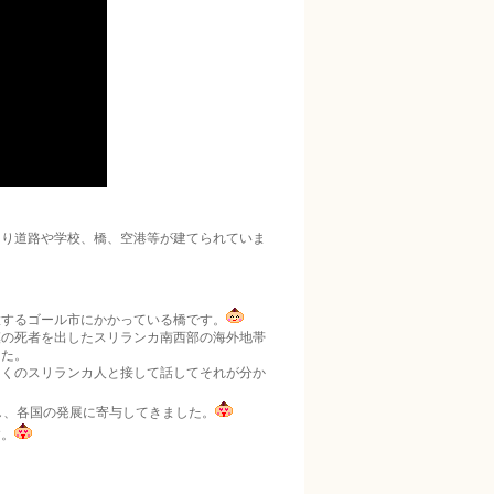
り道路や学校、橋­、空港等が建てられていま
置するゴール市にかかっている橋です。
の死者を出したス­リランカ南西部の海外地帯
した。
くのスリ­ランカ人と接して話してそれが分か
し、各国の発展に寄与してきました。
す。