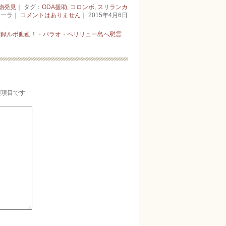
物発見
｜ タグ：
ODA援助
,
コロンボ
,
スリランカ
キーラ｜
コメントはありません
｜ 2015年4月6日
実録ルポ動画！・パラオ・ペリリュー島へ慰霊
須項目です