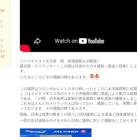
華街
ン
イ
ゾ
リ
3人
も攻
ジャーナリスト大川原 明 現地視察ルポ動画！
親日国・スリランカ！！この国は日本のＯＤＡ援助（資金と技術）によ
す。
いたるところにその感謝の碑があります。
この場所はコロンボか­ら１１０キロ程いったところにある南西部に位
­ここは２００４年１２月のスマトラ沖地震の際に津波により数万人規模
である。この時、日本政府は多額の資金援助と橋や道路の修復­をしま
これをほとんどのスリランカ人は知っており、感謝している。実際に多
っております。その感謝の碑であります。
戦後、日本は世界の数多くの国々にODA援助による資金と技術援助を
一部の反日諸国をのぞきそれら日本に援助に対して感謝をしておりま