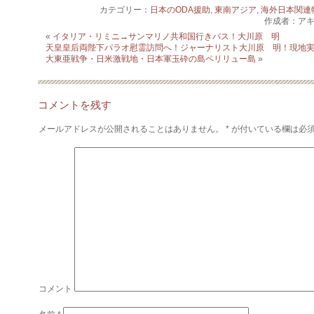
カテゴリー：
日本のODA援助
,
東南アジア
,
海外日本関連
作成者：ア
«
イタリア・リミニ→サンマリノ共和国行きバス！大川原 明
天皇皇后両陛下パラオ慰霊訪問へ！ジャーナリスト大川原 明！現地
大東亜戦争・日米激戦地・日本軍玉砕の島ペリリュー島
»
コメントを残す
メールアドレスが公開されることはありません。
*
が付いている欄は必
コメント