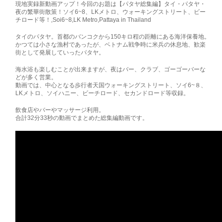
現地実録新動画アップ！今回のお題は【パタヤ総集編】タイ・パタヤ・
夜の繁華街散策！ソイ6~8、LKメトロ、ウォーキングストリート、ビー
チロード等！,Soi6~8,LK Metro,Pattaya in Thailand
タイのパタヤ。首都のバンコクから150キロ程の距離にある海洋保養地。
かつては小さな漁村であったが、ベトナム戦争時に米兵の休息地、歓楽
街として発展していったパタヤ。
海水浴も楽しむことが出来ますが、夜はバー、クラブ、ゴーゴーバーな
どが多く営業。
動画では、中心となる歩行者天国ウォーキングストリート、ソイ6~８、
LKメトロ、ソイハニー、ビーチロード、セカンドロード等収録。
飲食店やバーやマッサージ利用。
合計32分33秒の動画でまとめた総集編動画です。