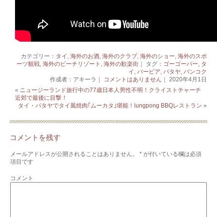
カテゴリー：
タイ
,
海外のお酒
,
海外のクラブ
,
海外のショー
,
海外のスポ
ーツ観戦
,
海外のビーチリゾート
,
海外の歓楽街
｜ タグ：
ゴーゴーバー
,
タ
イ
,
バービア
,
パタヤ
,
バンコク
作成者：アキーラ｜
コメントはありません
｜ 2020年4月1日
«
ニュージーランド旅行中の77歳日本人男性不明！クライストチャーチ
近郊で最後に目撃！
タイ・パタヤでタイ風焼肉｢ムーカタ｣堪能！lungpong BBQレストラン
»
コメントを残す
メールアドレスが公開されることはありません。
*
が付いている欄は必須
項目です
コメント