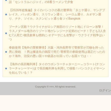
設「セントラルハジャイ」の8番ラーメンで夕食
【2026年総集編】タイのバンコクの夜の繁華街「タニヤ通り、ヤングプ
レイス、パッポン通り、スリウォン通り、シーロム通り、カオサン通
り、ナナ、ソイカ」スクンビット通り各ソイBangkok
プーチン宮殿？ウクライナがロシア南部のリゾート地にドローン攻撃！
ラスノダール地方のリゾート地ゲレンジーク近郊のビーチ！子ども3人含
む7人死亡-物流倉庫も標的に‐オデーサにも攻撃が・ウクライナ戦争はい
つ
拳銃使用【海外の警察事情】大阪・河内長野市で警察官が刃物を持った
男に発砲 ！男は搬送先の病院で死亡-警察官の拳銃使用は適正だったの
か？海外、治安の悪い国々や銃器が出回っている国々では・・
【海外の長距離列車】タイのウボンラーチャターニー→コラート(ナコン
ラーチャシーマー)まで長距離列車を利用して移動！バンコクとイサーン
を結んでいる！？
Copyright © ○○○, All rights reserved.
ログイン