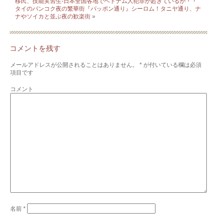
移民、技能実習生-日本全国各地でベトナム人犯罪が起きているが・・
タイのバンコク夜の繁華街『パッポン通り』シーロム！タニヤ通り、ナ
ナやソイカと並ぶ夜の歓楽街
»
コメントを残す
メールアドレスが公開されることはありません。
*
が付いている欄は必須
項目です
コメント
名前
*