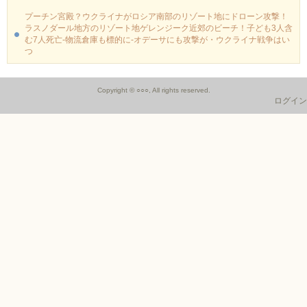
プーチン宮殿？ウクライナがロシア南部のリゾート地にドローン攻撃！
ラスノダール地方のリゾート地ゲレンジーク近郊のビーチ！子ども3人含
む7人死亡-物流倉庫も標的に‐オデーサにも攻撃が・ウクライナ戦争はい
つ
Copyright © ○○○, All rights reserved.
ログイン