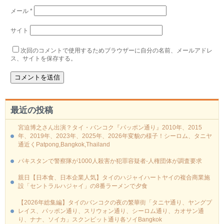
メール
*
サイト
次回のコメントで使用するためブラウザーに自分の名前、メールアドレ
ス、サイトを保存する。
最近の投稿
宮迫博之さん出演？タイ・バンコク『パッポン通り』2010年、2015
年、2019年、2023年、2025年、2026年変貌の様子！シーロム、タニヤ
通近くPatpong,Bangkok,Thailand
パキスタンで警察隊が1000人殺害か犯罪容疑者-人権団体が調査要求
親日【日本食、日本企業人気】タイのハジャイハートヤイの複合商業施
設「セントラルハジャイ」の8番ラーメンで夕食
【2026年総集編】タイのバンコクの夜の繁華街「タニヤ通り、ヤングプ
レイス、パッポン通り、スリウォン通り、シーロム通り、カオサン通
り、ナナ、ソイカ」スクンビット通り各ソイBangkok