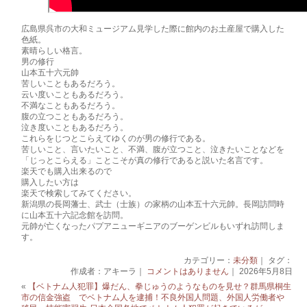
広島県呉市の大和ミュージアム見学した際に館内のお土産屋で購入した
色紙。
素晴らしい格言。
男の修行
山本五十六元帥
苦しいこともあるだろう。
云い度いこともあるだろう。
不満なこともあるだろう。
腹の立つこともあるだろう。
泣き度いこともあるだろう。
これらをじつとこらえてゆくのが男の修行である。
苦しいこと、言いたいこと、不満、腹が立つこと、泣きたいことなどを
「じっとこらえる」ことこそが真の修行であると説いた名言です。
楽天でも購入出来るので
購入したい方は
楽天で検索してみてください。
新潟県の長岡藩士、武士（士族）の家柄の山本五十六元帥。長岡訪問時
に山本五十六記念館を訪問。
元帥が亡くなったパプアニューギニアのブーゲンビルもいずれ訪問しま
す。
カテゴリー：
未分類
｜ タグ：
作成者：アキーラ｜
コメントはありません
｜ 2026年5月8日
«
【ベトナム人犯罪】爆だん、拳じゅうのようなものを見せ？群馬県桐生
市の信金強盗 でベトナム人を逮捕！不良外国人問題、外国人労働者や