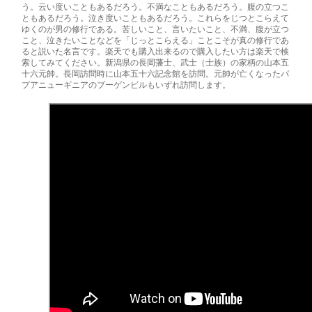
う。云い度いこともあるだろう。不満なこともあるだろう。腹の立つこ
ともあるだろう。泣き度いこともあるだろう。これらをじつとこらえて
ゆくのが男の修行である。苦しいこと、言いたいこと、不満、腹が立つ
こと、泣きたいことなどを「じっとこらえる」ことこそが真の修行であ
ると説いた名言です。楽天でも購入出来るので購入したい方は楽天で検
索してみてください。新潟県の長岡藩士、武士（士族）の家柄の山本五
十六元帥。長岡訪問時に山本五十六記念館を訪問。元帥が亡くなったパ
プアニューギニアのブーゲンビルもいずれ訪問します。