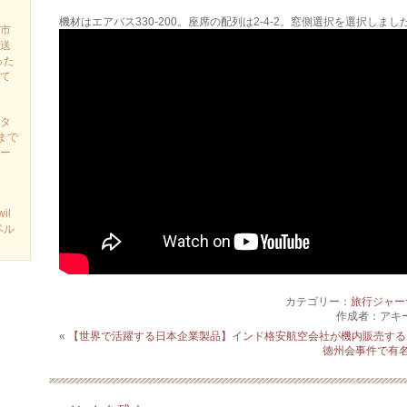
機材はエアバス330-200。座席の配列は2-4-2。窓側選択を選択しまし
市
送
った
て
タ
まで
ー
il
ベル
カテゴリー：
旅行ジャー
作成者：アキ
«
【世界で活躍する日本企業製品】インド格安航空会社が機内販売する
徳州会事件で有