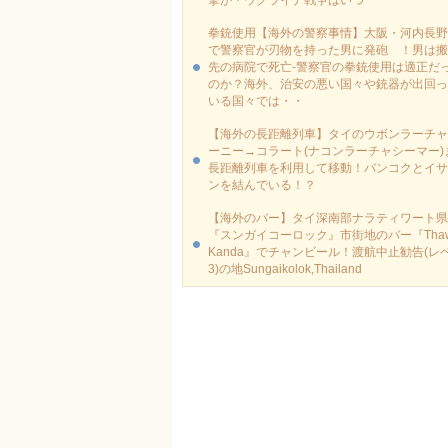
撃が・ウクライナ戦争はいつ
拳銃使用【海外の警察事情】大阪・河内長野
で警察官が刃物を持った男に発砲 ！男は搬
先の病院で死亡-警察官の拳銃使用は適正だ
のか？海外、治安の悪い国々や銃器が出回っ
いる国々では・・
【海外の長距離列車】タイのウボンラーチャ
ーニー→コラート(ナコンラーチャシーマー)
長距離列車を利用して移動！バンコクとイサ
ンを結んでいる！？
【海外のバー】タイ深南部ナラティワート県
『スンガイコーロック』市街地のバー『Thaw
Kanda』でチャンビール！渡航中止勧告(レ
3)の地Sungaikolok,Thailand