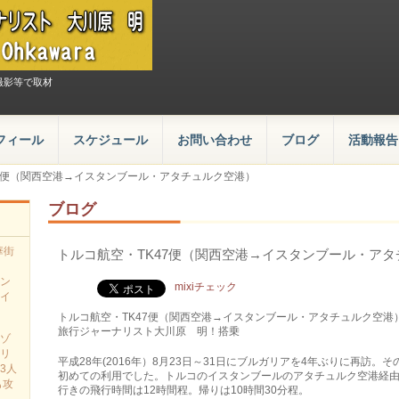
撮影等で取材
フィール
スケジュール
お問い合わせ
ブログ
活動報告
47便（関西空港→イスタンブール・アタチュルク空港）
ブログ
華街
トルコ航空・TK47便（関西空港→イスタンブール・ア
ン
mixiチェック
イ
トルコ航空・TK47便（関西空港→イスタンブール・アタチュルク空港）Turkish-airw
旅行ジャーナリスト大川原 明！搭乗
ゾ
リ
平成28年(2016年）8月23日～31日にブルガリアを4年ぶりに再訪
3人
初めての利用でした。トルコのイスタンブールのアタチュルク空港経
も攻
行きの飛行時間は12時間程。帰りは10時間30分程。