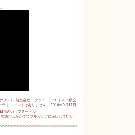
た。
ナリスト
,
航空会社
｜ タグ：
トルコ
,
トルコ航空
ーラ｜
コメントはありません
｜ 2016年9月17日
日清のカップヌードル
名な徳州会がかつてブルガリアに進出していた
»