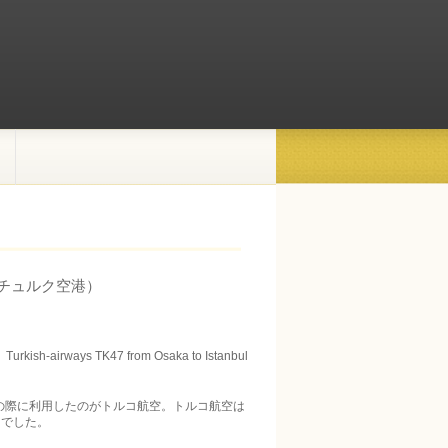
タチュルク空港）
ays TK47 from Osaka to Istanbul
。その際に利用したのがトルコ航空。トルコ航空は
由でした。