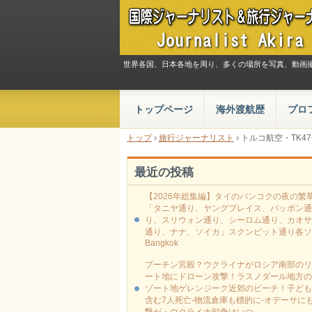
世界各国、日本各地を周り、多くの場所を写真、動画
トップページ
海外渡航歴
プロ
トップ
›
旅行ジャーナリスト
›
トルコ航空・TK
最近の投稿
【2026年総集編】タイのバンコクの夜の繁
「タニヤ通り、ヤングプレイス、パッポン通
り、スリウォン通り、シーロム通り、カオサ
通り、ナナ、ソイカ」スクンビット通り各ソ
Bangkok
プーチン宮殿？ウクライナがロシア南部のリ
ート地にドローン攻撃！ラスノダール地方の
ゾート地ゲレンジーク近郊のビーチ！子ども
含む7人死亡-物流倉庫も標的に‐オデーサに