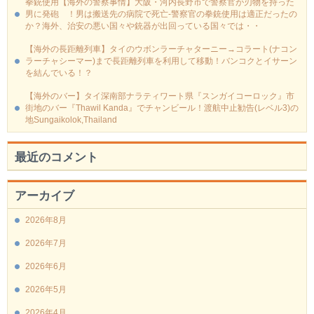
拳銃使用【海外の警察事情】大阪・河内長野市で警察官が刃物を持った
男に発砲 ！男は搬送先の病院で死亡-警察官の拳銃使用は適正だったの
か？海外、治安の悪い国々や銃器が出回っている国々では・・
【海外の長距離列車】タイのウボンラーチャターニー→コラート(ナコン
ラーチャシーマー)まで長距離列車を利用して移動！バンコクとイサーン
を結んでいる！？
【海外のバー】タイ深南部ナラティワート県『スンガイコーロック』市
街地のバー『Thawil Kanda』でチャンビール！渡航中止勧告(レベル3)の
地Sungaikolok,Thailand
最近のコメント
アーカイブ
2026年8月
2026年7月
2026年6月
2026年5月
2026年4月