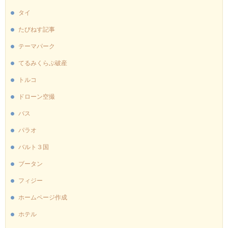
タイ
たびねす記事
テーマパーク
てるみくらぶ破産
トルコ
ドローン空撮
バス
パラオ
バルト３国
ブータン
フィジー
ホームページ作成
ホテル