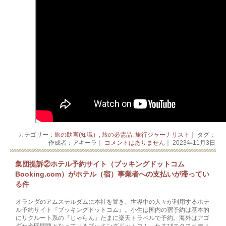
カテゴリー：
旅の助言(知識）
,
旅の必需品
,
旅行ジャーナリスト
｜ タグ：
作成者：アキーラ｜
コメントはありません
｜ 2023年11月3日
集団提訴②ホテル予約サイト（ブッキングドットコム
Booking.com）がホテル（宿）事業者への支払いが滞ってい
る件
オランダのアムステルダムに本社を置き、世界中の人々が利用するホテ
ル予約サイト『ブッキングドットコム』。小生は国内の宿予約は基本的
にリクルート系の『じゃらん』たまに楽天トラベルで予約。海外はアゴ
ダか今回問題となっているブッキングドットコム、たまびエクスペディ