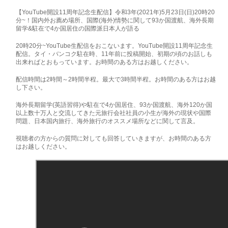
【YouTube開設11周年記念生配信】令和3年(2021年)5月23日(日)20時20
分~！国内外お薦め場所、国際(海外)情勢に関して93か国渡航、海外長期
留学&駐在で4か国居住の国際派日本人が語る
20時20分~YouTube生配信をおこないます。YouTube開設11周年記念生
配信。タイ・バンコク駐在時、11年前に投稿開始、初期の頃のお話しも
出来ればとおもっています。お時間のある方はお越しください。
配信時間は2時間～2時間半程。最大で3時間半程。お時間のある方はお越
し下さい。
海外長期留学(英語習得)や駐在で4か国居住、93か国渡航、海外120か国
以上数十万人と交流してきた元旅行会社社員の小生が海外の現状や国際
問題、日本国内旅行、海外旅行のオススメ場所などに関して言及。
視聴者の方からの質問に対しても回答していきますが、お時間のある方
はお越しください。