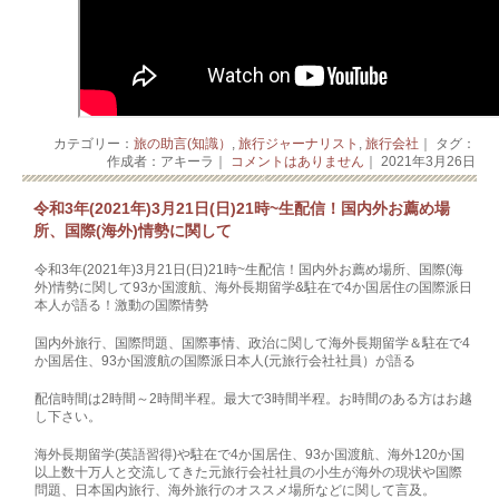
カテゴリー：
旅の助言(知識）
,
旅行ジャーナリスト
,
旅行会社
｜ タグ：
作成者：アキーラ｜
コメントはありません
｜ 2021年3月26日
令和3年(2021年)3月21日(日)21時~生配信！国内外お薦め場
所、国際(海外)情勢に関して
令和3年(2021年)3月21日(日)21時~生配信！国内外お薦め場所、国際(海
外)情勢に関して93か国渡航、海外長期留学&駐在で4か国居住の国際派日
本人が語る！激動の国際情勢
国内外旅行、国際問題、国際事情、政治に関して海外長期留学＆駐在で4
か国居住、93か国渡航の国際派日本人(元旅行会社社員）が語る
配信時間は2時間～2時間半程。最大で3時間半程。お時間のある方はお越
し下さい。
海外長期留学(英語習得)や駐在で4か国居住、93か国渡航、海外120か国
以上数十万人と交流してきた元旅行会社社員の小生が海外の現状や国際
問題、日本国内旅行、海外旅行のオススメ場所などに関して言及。