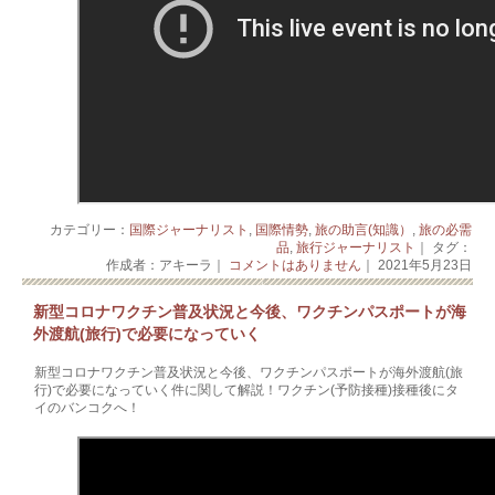
カテゴリー：
国際ジャーナリスト
,
国際情勢
,
旅の助言(知識）
,
旅の必需
品
,
旅行ジャーナリスト
｜ タグ：
作成者：アキーラ｜
コメントはありません
｜ 2021年5月23日
新型コロナワクチン普及状況と今後、ワクチンパスポートが海
外渡航(旅行)で必要になっていく
新型コロナワクチン普及状況と今後、ワクチンパスポートが海外渡航(旅
行)で必要になっていく件に関して解説！ワクチン(予防接種)接種後にタ
イのバンコクへ！