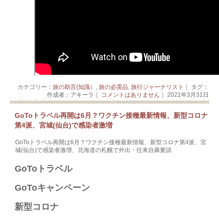
カテゴリー：
旅の助言(知識）
,
旅の必需品
,
旅行ジャーナリスト
｜ タグ：
作成者：アキーラ｜
コメントはありません
｜ 2021年3月31日
GoToトラベル再開は6月？ワクチン接種最新情報、新型コロナ
第4派、宮城(仙台)で感染者激増
GoToトラベル再開は6月？ワクチン接種最新情報、新型コロナ第4派、宮
城(仙台)で感染者激増、北海道の札幌で外出・往来自粛要請
GoToトラベル​
GoToキャンペーン​
新型コロナ​