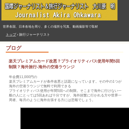
世界各国、日本各地を周り、多くの場所を写真、動画撮影等で取材
トップ
›
旅行ジャーナリスト
ブログ
楽天プレミアムカード改悪？プライオリティパス使用年間5回
制限？海外旅行‐海外の空港ラウンジ
年会費11,000円の
楽天プレミアムカードが条件改悪と話題になっています。その中の1つが
海外の空港ラウンジで無料で利用できる
プライオリティパス使用が年間5回への制限。そこまで海外に行けない一
般の人にとっては5回あれば十分ですが、海外頻繁に行かれる方や世界一
周者、毎月のように海外出張する方には悲報でしょう。