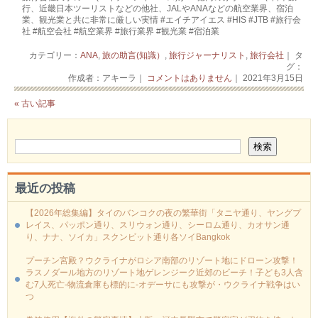
行、近畿日本ツーリストなどの他社、JALやANAなどの航空業界、宿泊
業、観光業と共に非常に厳しい実情 #エイチアイエス​ #HIS​ #JTB​ #旅行会
社​ #航空会社​ #航空業界​ #旅行業界​ #観光業​ #宿泊業​
カテゴリー：
ANA
,
旅の助言(知識）
,
旅行ジャーナリスト
,
旅行会社
｜ タ
グ：
作成者：アキーラ｜
コメントはありません
｜ 2021年3月15日
« 古い記事
最近の投稿
【2026年総集編】タイのバンコクの夜の繁華街「タニヤ通り、ヤングプ
レイス、パッポン通り、スリウォン通り、シーロム通り、カオサン通
り、ナナ、ソイカ」スクンビット通り各ソイBangkok
プーチン宮殿？ウクライナがロシア南部のリゾート地にドローン攻撃！
ラスノダール地方のリゾート地ゲレンジーク近郊のビーチ！子ども3人含
む7人死亡-物流倉庫も標的に‐オデーサにも攻撃が・ウクライナ戦争はい
つ