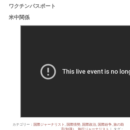
ワクチンパスポート​
米中関係
カテゴリー：
国際ジャーナリスト
,
国際情勢
,
国際政治
,
国際紛争
,
旅の助
言(知識）
,
旅行ジャーナリスト
｜ タグ：