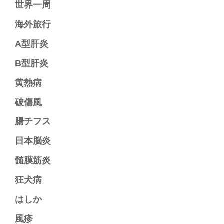
世界一周
海外旅行
A型肝炎
B型肝炎
黄熱病
破傷風
腸チフス
日本脳炎
髄膜筋炎
狂犬病
はしか
風疹