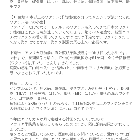
炎、黄熱病、破傷風、はしか、風疹、狂犬病、髄膜炎菌、日本脳炎、腸
チフス
【11種類20本以上のワクチン(予防接種)を打ってきたシャブ漬けならぬ
ワクチン漬けの小生】
ファイザーだけでなく、モデルナのワクチンも入ってきて日本のワクチ
ン接種はこれから急加速していくでしょう。驚くべき速度で。新型コロ
ナのワクチンの番が回ってきたらすぐに打つ予定です。ワクチンを打っ
てから海外にでますが、海外を潤滑に周る上では必要です。
中南米、アフリカ渡航前に海外渡航予防接種を一通り打った小生です。
それまで、長期留学や駐在、打つ前の渡航国数は81か国、全く予防接種
(ワクチン)を打ったことありませんでした、
病院の感染症内科の先生と相談の上、中南米やアフリカ渡航には必要と
思いひととおり打ったものです。
接種したのは下記
インフルエンザ、狂犬病、破傷風、腸チフス、A型肝炎（HAV）、B型肝
炎（HBV)、髄膜炎菌、はしか、風疹（MR＝はしかと風疹の混合ワクチ
ン)、日本脳炎、黄熱病。
種類により2-3回うったものもあり、全11種類20本以上のワクチンを自分
の身体にいれたワクチン漬けにされた自分です(笑)
昨年はアフリカ４か月で縦断する計画をたてていたので
マラリア予防薬も処方してもらったのですが、既に消費期限がきれてし
まったか。
歳をとると慎重になるのか、医師の話しを聞いていると、受けなければ
と思わされました。特にアフリカを単独で数ヶ月周遊というのは感染症