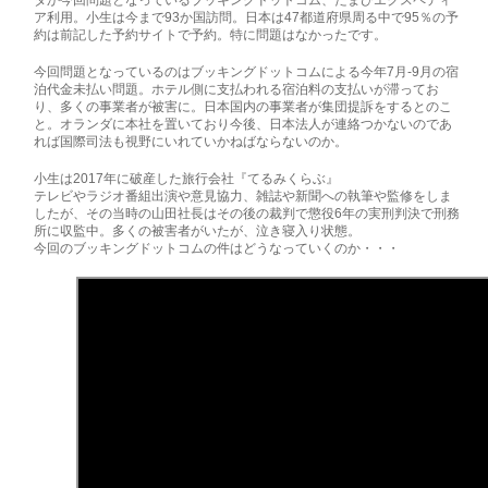
ア利用。小生は今まで93か国訪問。日本は47都道府県周る中で95％の予
約は前記した予約サイトで予約。特に問題はなかったです。
今回問題となっているのはブッキングドットコムによる今年7月‐9月の宿
泊代金未払い問題。ホテル側に支払われる宿泊料の支払いが滞ってお
り、多くの事業者が被害に。日本国内の事業者が集団提訴をするとのこ
と。オランダに本社を置いており今後、日本法人が連絡つかないのであ
れば国際司法も視野にいれていかねばならないのか。
小生は2017年に破産した旅行会社『てるみくらぶ』
テレビやラジオ番組出演や意見協力、雑誌や新聞への執筆や監修をしま
したが、その当時の山田社長はその後の裁判で懲役6年の実刑判決で刑務
所に収監中。多くの被害者がいたが、泣き寝入り状態。
今回のブッキングドットコムの件はどうなっていくのか・・・