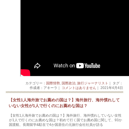
カテゴリー：
国際情勢
,
国際政治
,
旅行ジャーナリスト
｜ タグ：
作成者：アキーラ｜
コメントはありません
｜ 2021年4月4日
【女性1人海外旅でお薦めの国は？】海外旅行、海外慣れして
いない女性が1人で行くのにお薦めな国は？
【女性1人海外旅でお薦めの国は？】海外旅行、海外慣れしていない女性
が1人で行くのにお薦めな国は？初めて行く国でお薦め国に関して、93か
国渡航、長期留学&駐在で4か国居住の元旅行会社社員が語る