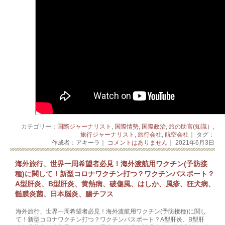
カテゴリー：
国際ジャーナリスト
,
国際情勢
,
国際政治
,
旅の助言(知識）
,
旅行ジャーナリスト
,
旅行会社
,
航空会社
｜ タグ：
作成者：アキーラ｜
コメントはありません
｜ 2021年6月3日
海外旅行、世界一周希望者必見！海外渡航用ワクチン(予防接
種)に関して！新型コロナワクチン打つ？ワクチンパスポート？
A型肝炎、B型肝炎、黄熱病、破傷風、はしか、風疹、狂犬病、
髄膜炎菌、日本脳炎、腸チフス
海外旅行、世界一周希望者必見！海外渡航用ワクチン(予防接種)に関し
て！新型コロナワクチン打つ？ワクチンパスポート？A型肝炎、B型肝