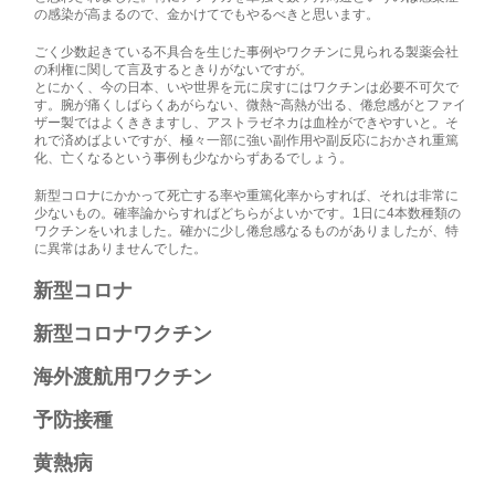
の感染が高まるので、金かけてでもやるべきと思います。
ごく少数起きている不具合を生じた事例やワクチンに見られる製薬会社
の利権に関して言及するときりがないですが。
とにかく、今の日本、いや世界を元に戻すにはワクチンは必要不可欠で
す。腕が痛くしばらくあがらない、微熱~高熱が出る、倦怠感がとファイ
ザー製ではよくききますし、アストラゼネカは血栓ができやすいと。そ
れで済めばよいですが、極々一部に強い副作用や副反応におかされ重篤
化、亡くなるという事例も少なからずあるでしょう。
新型コロナにかかって死亡する率や重篤化率からすれば、それは非常に
少ないもの。確率論からすればどちらがよいかです。1日に4本数種類の
ワクチンをいれました。確かに少し倦怠感なるものがありましたが、特
に異常はありませんでした。
新型コロナ
新型コロナワクチン
海外渡航用ワクチン
予防接種
黄熱病