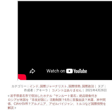
カテゴリー：
インド
,
国際ジャーナリスト
,
国際情勢
,
国際政治
｜ タグ：
作成者：アキーラ｜
コメントはありません
｜ 2021年4月26日
«
岩手県釜石市で宿泊したホテル『サンルート釜石』絶品朝食付き
ロシアが米国を『非友好国に』活動制限？6月に首脳会談？米露、米中関
係、CIAやSVR？アルメニア、アゼルバイジャン、トルコなど国際情勢を
解説
»