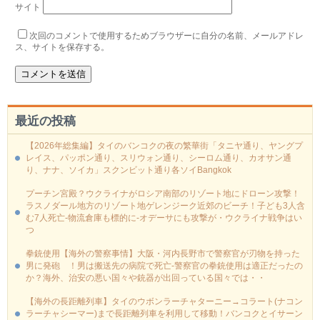
サイト
次回のコメントで使用するためブラウザーに自分の名前、メールアドレ
ス、サイトを保存する。
最近の投稿
【2026年総集編】タイのバンコクの夜の繁華街「タニヤ通り、ヤングプ
レイス、パッポン通り、スリウォン通り、シーロム通り、カオサン通
り、ナナ、ソイカ」スクンビット通り各ソイBangkok
プーチン宮殿？ウクライナがロシア南部のリゾート地にドローン攻撃！
ラスノダール地方のリゾート地ゲレンジーク近郊のビーチ！子ども3人含
む7人死亡-物流倉庫も標的に‐オデーサにも攻撃が・ウクライナ戦争はい
つ
拳銃使用【海外の警察事情】大阪・河内長野市で警察官が刃物を持った
男に発砲 ！男は搬送先の病院で死亡-警察官の拳銃使用は適正だったの
か？海外、治安の悪い国々や銃器が出回っている国々では・・
【海外の長距離列車】タイのウボンラーチャターニー→コラート(ナコン
ラーチャシーマー)まで長距離列車を利用して移動！バンコクとイサーン