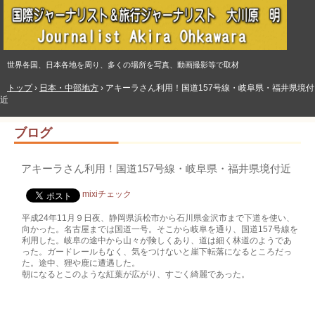
世界各国、日本各地を周り、多くの場所を写真、動画撮影等で取材
トップ
›
日本・中部地方
›
アキーラさん利用！国道157号線・岐阜県・福井県境付
近
ブログ
アキーラさん利用！国道157号線・岐阜県・福井県境付近
mixiチェック
平成24年11月９日夜、静岡県浜松市から石川県金沢市まで下道を使い、
向かった。名古屋までは国道一号。そこから岐阜を通り、国道157号線を
利用した。岐阜の途中から山々が険しくあり、道は細く林道のようであ
った。ガードレールもなく、気をつけないと崖下転落になるところだっ
た。途中、狸や鹿に遭遇した。
朝になるとこのような紅葉が広がり、すごく綺麗であった。