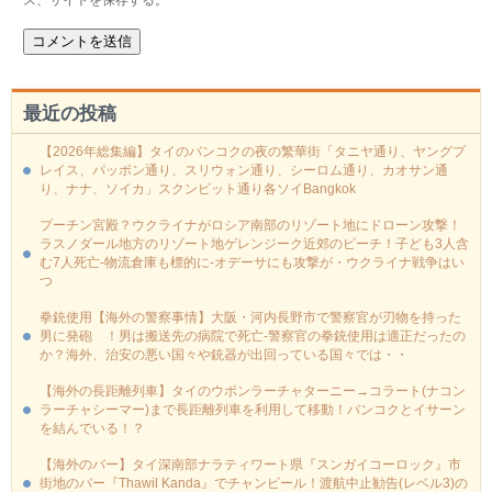
最近の投稿
【2026年総集編】タイのバンコクの夜の繁華街「タニヤ通り、ヤングプ
レイス、パッポン通り、スリウォン通り、シーロム通り、カオサン通
り、ナナ、ソイカ」スクンビット通り各ソイBangkok
プーチン宮殿？ウクライナがロシア南部のリゾート地にドローン攻撃！
ラスノダール地方のリゾート地ゲレンジーク近郊のビーチ！子ども3人含
む7人死亡-物流倉庫も標的に‐オデーサにも攻撃が・ウクライナ戦争はい
つ
拳銃使用【海外の警察事情】大阪・河内長野市で警察官が刃物を持った
男に発砲 ！男は搬送先の病院で死亡-警察官の拳銃使用は適正だったの
か？海外、治安の悪い国々や銃器が出回っている国々では・・
【海外の長距離列車】タイのウボンラーチャターニー→コラート(ナコン
ラーチャシーマー)まで長距離列車を利用して移動！バンコクとイサーン
を結んでいる！？
【海外のバー】タイ深南部ナラティワート県『スンガイコーロック』市
街地のバー『Thawil Kanda』でチャンビール！渡航中止勧告(レベル3)の