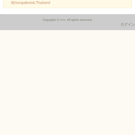
地Sungaikolok,Thailand
Copyright © ○○○, All rights reserved.
ログイン