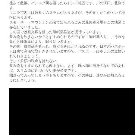
徒歩で散策。パシ­­ッグ川を渡ったらトンド地区です。川の河口。北側で
す。
マニラ市内には数多くのスラムがありますが、その多くがこのトンド地
区にあります。
スモーキー・マウンテンの名で知られるごみの最終処分場もこの地区に
存在していました­­。
この国では観光客を狙った睡眠薬強盗が流行っています。
飲み物を飲まないか？とすすめられるのですが（睡眠薬入り）、それを
飲むと睡眠薬によ­­り、眠りにつきます。
その後、貴重品等奪われ、身ぐるみはがされるのです。日本のパスポー
トは裏で高値で取­­引きされていますので、パスポートはホテルの金婚い
れておきましょう。
そして多額の現金を持たない。
飲み物をすすめられても飲まない。まず、腕っ節に自身のないでのあれ
ば、スラム街に近­­づかない事が必要です。
間違って入ってしまう事もありますので、その時は、速やかに離れるよ
うにしましょう。