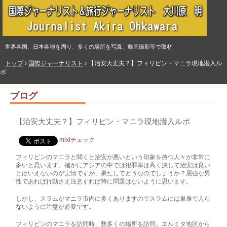
世界各国、日本各地を周り、多くの場所を写真、動画撮影等で取材
トップ
›
国際ジャーナリスト
›
【治安大丈夫？】フィリピン・マニラ現地潜入ル
ポ
ブログ
【治安大丈夫？】フィリピン・マニラ現地潜入ルポ
mixiチェック
フィリピンのマニラと聞くと治安が悪いという印象を持つ人々が非常に
多いと思います。­確かにアジアの中では犯罪率は高く決して治安は良い
とはいえないのが実情ですが、果た­してどうなのでしょうか？屈強な男
性であれば行動さえ注意すれば特に問題はないように­思います。
しかし、スラムがマニラ市内に多くありますのでスラムには単身で入ら
ないように注意が­必要です。
フィリピンのマニラを訪問時、数多くの場所を訪問。エルミタ地区から