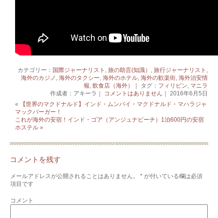
カテゴリー：
国際ジャーナリスト
,
旅の助言(知識）
,
旅行ジャーナリスト
,
海外のカジノ
,
海外のタクシー
,
海外のホテル
,
海外の歓楽街
,
海外治安情
報
,
飲食店（海外）
｜ タグ：
フィリピン
,
マニラ
作成者：アキーラ｜
コメントはありません
｜ 2016年6月5日
«
【世界のマクドナルド】インド・ムンバイ・マクドナルド・マハラジャ
マックバーガー！
これが海外の安宿！インド・ゴア（アンジュナビーチ）1泊600円の安宿
ホステル
»
コメントを残す
メールアドレスが公開されることはありません。
*
が付いている欄は必須
項目です
コメント