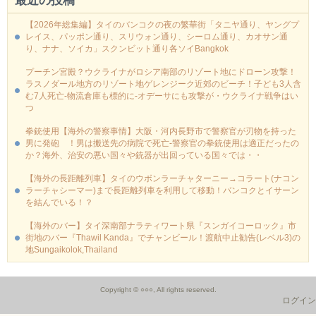
最近の投稿
【2026年総集編】タイのバンコクの夜の繁華街「タニヤ通り、ヤングプ
レイス、パッポン通り、スリウォン通り、シーロム通り、カオサン通
り、ナナ、ソイカ」スクンビット通り各ソイBangkok
プーチン宮殿？ウクライナがロシア南部のリゾート地にドローン攻撃！
ラスノダール地方のリゾート地ゲレンジーク近郊のビーチ！子ども3人含
む7人死亡-物流倉庫も標的に‐オデーサにも攻撃が・ウクライナ戦争はい
つ
拳銃使用【海外の警察事情】大阪・河内長野市で警察官が刃物を持った
男に発砲 ！男は搬送先の病院で死亡-警察官の拳銃使用は適正だったの
か？海外、治安の悪い国々や銃器が出回っている国々では・・
【海外の長距離列車】タイのウボンラーチャターニー→コラート(ナコン
ラーチャシーマー)まで長距離列車を利用して移動！バンコクとイサーン
を結んでいる！？
【海外のバー】タイ深南部ナラティワート県『スンガイコーロック』市
街地のバー『Thawil Kanda』でチャンビール！渡航中止勧告(レベル3)の
地Sungaikolok,Thailand
Copyright © ○○○, All rights reserved.
ログイン