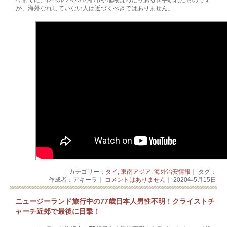
が、海外なれしていない人は近づくべきではありません。
カテゴリー：
タイ
,
東南アジア
,
海外治安情報
｜ タグ：
作成者：アキーラ｜
コメントはありません
｜ 2020年5月15日
ニュージーランド旅行中の77歳日本人男性不明！クライストチ
ャーチ近郊で最後に目撃！