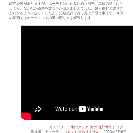
駐在経験がありますが、ホーチミンに住み始めた当初、二輪の多さにび
っくり。なかなか道路を渡る事が出来ませんでした。暫く住むと渡り方
がわかるようになりましたが、短期旅行で行く方は戸惑う事です。今回
の動画ではホーチミンでの道の渡り方を解説します。
カテゴリー：
東南アジア
,
海外治安情報
｜ タグ：
作成者：アキーラ｜
コメントはありません
｜ 2023年9月6日