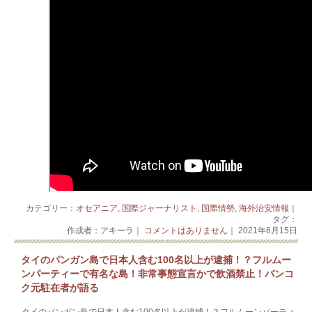
カテゴリー：
オセアニア
,
国際ジャーナリスト
,
国際情勢
,
海外治安情報
｜
タグ：
作成者：アキーラ｜
コメントはありません
｜ 2021年6月15日
タイのパンガン島で日本人含む100名以上が逮捕！？フルムー
ンパーティーで有名な島！非常事態宣言かで飲酒禁止！バンコ
ク元駐在者が語る
タイのパンガン島で日本人含む100名以上が逮捕！？フルムーンパーティ