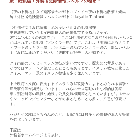
策！総集編！外務省危険情報レベル２の都市？
【夜の市街地】タイ南部最大の都市ハジャイの夜の市街地散策！総集
編！外務省危険情報レベル２の都市？Hatyai in Thailand
【外務省安全渡航情報・危険度レベル２の地域滞在】
現在滞在しているタイ南部最大の商業都市であるハジャイ。
6年11か月ぶりの再訪ですが、ここは外務省の安全渡航危険情報レベル２
が出されている地域（ソンクラー県）です。これより南東にあるナラテ
ィワート県，ヤラー県，パッタニー県及びソンクラー県の一部はレベル
３（渡航は止めてください（渡航中止勧告）の地域です。
タイ南部にいくとイスラム教徒が多いのですが、歴史的な背景があり、
かつてはマレーシア領だったところもあります。イスラム教徒と化した
タイ人、マレー系のイスラム教徒も多く住んでいます。
中央政府の支配に反抗するイスラム系武装勢力によるとみられる襲撃・
爆発事件等が頻発しています。これらのテロ活動の主な標的は警察，
軍，刑務所等の職員や施設，公共交通機関等となっていますが，ホテル
やショッピングセンターなどが対象となることも多く、注意が必要で
す。
ハジャイの駅はもちろんのこと、市街地には数多くの警察や軍人が警備
を強化しています。
下記は
外務省ホームページより抜粋。