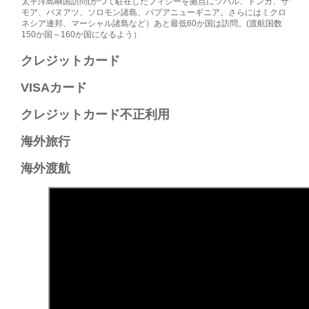
太平洋島嶼国訪問(かつて駐在したフィジーを拠点にツバル、トンガ、サ
モア、バヌアツ、ソロモン諸島、パプアニューギニア。さらにはミクロ
ネシア連邦、マーシャル諸島など）あと最低60か国は訪問。(渡航国数
150か国～160か国になるよう）
クレジットカード​
VISAカード​
クレジットカード不正利用​
海外旅行​
海外渡航