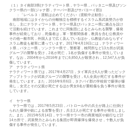
（１）タイ南部3県(ナラティワート県，ヤラー県，パッタニー県及びソン
クラー県の一部(ジャナ郡，テーパー郡及びサバヨーイ郡))
：「レベル３：渡航は止めてください（渡航中止勧告）。」
南部地域にはタイからの分離独立を標榜するイスラム系武装勢力が存
在し，主にナラティワート県，ヤラー県及びパッタニー県に拠点を設け
て活動を続けています。これまでに同集団によるとみられる襲撃，爆発
事件が続発しており，死傷者は，軍・警察関係者，教員を含む公務員や
その他一般市民，外国人まで広く及んでいるほか，仏教徒のみならずイ
スラム教徒も被害に遭っています。2017年4月19日には，ナラティワー
ト県，パタニー県，ソンクラー県で，警察署，検問所など13カ所が武装
グループの襲撃を受け，2名が死亡，1名が負傷する事件が発生していま
す。なお，2004年から2016年までに6,850人が殺害され，12,547人が負
傷しています。
ア ナラティワート県
ナラティワート県では，2017年4月27日，タイ軍兵士6人が乗ったピック
アップトラックが武装グループの襲撃を受け，6人全員が死亡する事件が
発生しています。また，2016年9月6日，タクバイ郡の学校前で爆弾が爆
発し，女児とその父親が死亡するほか男女8名が重軽傷を負う事件が発生
しています。
イ ヤラー県
ヤラー県では，2017年5月23日，パトロール中の兵士が路上に仕掛け
られた爆弾や銃による攻撃を受け，兵士2人が死亡する事件が発生しまし
た。また，2015年5月14日，ヤラー県ヤラー市の商業地区や銀行など計
14カ所で，武装勢力とみられる集団が即席爆弾を爆発させ，十数人が負
傷する事件が発生しています。