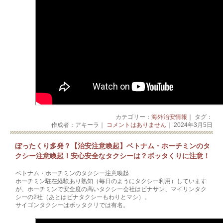
カテゴリー：
海外治安情報
｜ タグ：
作成者：アキーラ｜
コメントはありません
｜ 2024年3月5日
ぼったくり多発？【治安注意喚起】ベトナム・ホーチミンのタ
クシー注意喚起！安心安全なタクシーは？ボッタくりに注意！
ベトナム・ホーチミンのタクシー注意喚起
ホーチミン駐在経験あり熟知（毎日のようにタクシー利用）しています
が、ホーチミンで安全度の高いタクシー会社はビナサン、マイリンタク
シーの2社（あとはビナタクシーもわりとマシ）。
サイゴンタクシーはボッタクリでは有名。