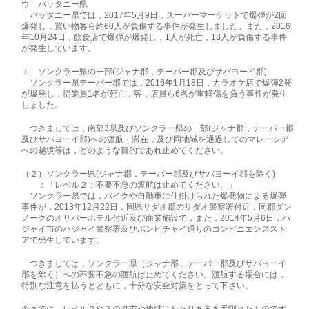
ウ パッタニー県
パッタニー県では，2017年5月9日，スーパーマーケットで爆弾が2回
爆発し，買い物客ら約60人が負傷する事件が発生しました。また，2016
年10月24日，飲食店で爆弾が爆発し，1人が死亡，18人が負傷する事件
が発生しています。
エ ソンクラー県の一部(ジャナ郡，テーパー郡及びサバヨーイ郡)
ソンクラー県テーパー郡では，2016年1月18日，カラオケ店で爆弾2発
が爆発し，従業員1名が死亡，客，店員ら6名が重軽傷を負う事件が発生
しました。
つきましては，南部3県及びソンクラー県の一部(ジャナ郡，テーパー郡
及びサバヨーイ郡)への渡航・滞在，及び同地域を通過してのマレーシア
への越境等は，どのような目的であれ止めてください。
（２）ソンクラー県(ジャナ郡，テーパー郡及びサバヨーイ郡を除く)
：「レベル２：不要不急の渡航は止めてください。」
ソンクラー県では，バイクや自動車に仕掛けられた爆発物による爆弾
事件が，2013年12月22日，同県サダオ郡のサダオ警察署付近，同郡ダン
ノークのオリバーホテル付近及び商業施設で，また，2014年5月6日，ハ
ジャイ市のハジャイ警察署及びポンピチャイ通りのコンビニエンススト
アで発生しています。
つきましては，ソンクラー県（ジャナ郡，テーパー郡及びサバヨーイ
郡を除く）への不要不急の渡航は止めてください。渡航する場合には，
特別な注意を払うとともに，十分な安全対策をとって下さい。
今までに、レベル２や３の都市や地域はわたりあるき手馴れたものです