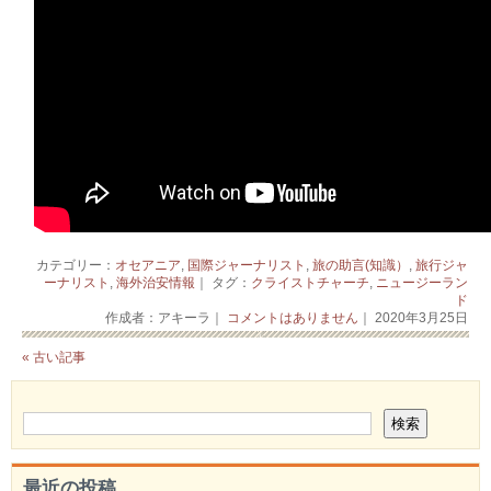
カテゴリー：
オセアニア
,
国際ジャーナリスト
,
旅の助言(知識）
,
旅行ジャ
ーナリスト
,
海外治安情報
｜ タグ：
クライストチャーチ
,
ニュージーラン
ド
作成者：アキーラ｜
コメントはありません
｜ 2020年3月25日
« 古い記事
最近の投稿