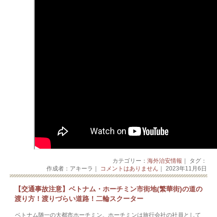
カテゴリー：
海外治安情報
｜ タグ：
作成者：アキーラ｜
コメントはありません
｜ 2023年11月6日
【交通事故注意】ベトナム・ホーチミン市街地(繁華街)の道の
渡り方！渡りづらい道路！二輪スクーター
ベトナム随一の大都市ホーチミン。ホーチミンは旅行会社の社員として