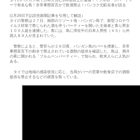
ーで有名な島！非常事態宣言かで飲酒禁止！バンコク元駐在者が語る
(1月28日下記読売新聞記事を引用して解説）
タイの警察は２７日、南部のリゾート地・パンガン島で、新型コロナウ
イルス対策で禁じられた酒を伴うパーティーを開いた主催者と客ら男女
１００人超を逮捕した。客には、島に滞在中の日本人男性（４５）ら外
国人８９人が含まれていた。
警察によると、警官らが２６日夜、パンガン島のバーを捜索し、非常
事態宣言下の勅令で禁止されている酒類の提供を確認した。島は、満月
の夜に開かれる「フルムーンパーティー」で知られ、欧米人らに人気が
ある。
タイでは地域の感染状況に応じ、当局がバーの営業や飲食店での酒類
提供を禁止するなどの措置を取っている。