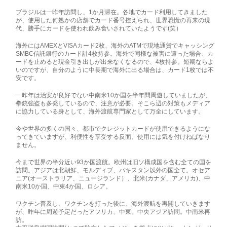
ブラジルは一昨年訪問し、1か月滞在。各地でカード利用してきました
が、使用した何処かの店舗でカード番号控えられ、世界恐慌の再来の現
代、勝手にカードを使われ飲み食いされていたようです(笑）
海外にはAMEXとVISAカード2枚、海外のATMで現地通貨でキャッシング
SMBC信託銀行のカード計4枚持参。海外で同様な被害に遭った場合、カ
ードを止めると現金引き出しが出来なくなるので、4枚持参。短期ならよ
いのですが、自分のように中長期で海外に出る場合は、カード1枚では不
安です。
一昨年は治安が良好でない中南米10か国を半年間周遊していましたが、
拳銃強盗も多発しているので、注意が必要。そこら辺の対策もメディア
に協力している身として、海外渡航専門家として万全にしています。
今や世界の多くの国々、都市でクレジットカードが使用できるようにな
ってきていますが、利便性を享受する反面、使用には気を付けねばなり
ません。
今まで世界の半分近い93か国渡航。欧州は旧ソ構成国を含む全ての国を
訪問。アジアは北朝鮮、モルディブ、パキスタン以外の国全て。オセア
ニア(オーストラリア、ニュージランド）、北米(カナダ、アメリカ)、中
南米10か国、中東4か国、ロシア。
ワクチン普及し、ワクチンを打った後に、海外渡航を再開していきます
が、昨年に周遊予定だったアフリカ、中東、中央アジア訪問。中南米再
訪。