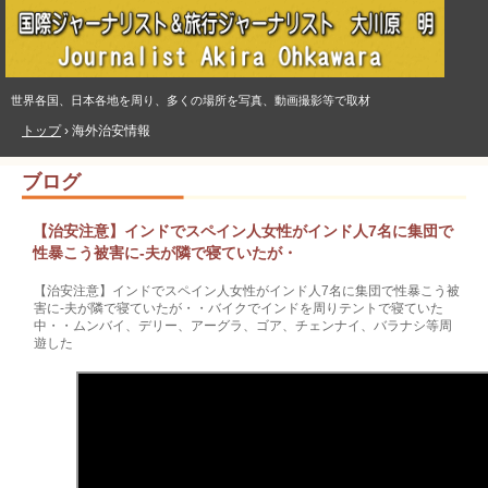
世界各国、日本各地を周り、多くの場所を写真、動画撮影等で取材
トップ
›
海外治安情報
ブログ
【治安注意】インドでスペイン人女性がインド人7名に集団で
性暴こう被害に‐夫が隣で寝ていたが・
【治安注意】インドでスペイン人女性がインド人7名に集団で性暴こう被
害に‐夫が隣で寝ていたが・・バイクでインドを周りテントで寝ていた
中・・ムンバイ、デリー、アーグラ、ゴア、チェンナイ、バラナシ等周
遊した