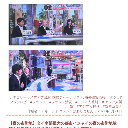
カテゴリー：
メディア出演
,
国際ジャーナリスト
,
海外治安情報
｜ タグ：
#
フジテレビ #フランス #フランス治安 #アジア人差別 ＃アジア人襲
撃 #アジア人狩り #新型コロナ
作成者：アキーラ｜
コメントはありません
｜ 2021年1月21日
【夜の市街地】タイ南部最大の都市ハジャイの夜の市街地散