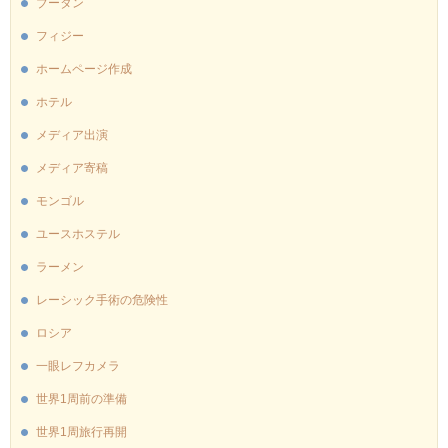
ブータン
フィジー
ホームページ作成
ホテル
メディア出演
メディア寄稿
モンゴル
ユースホステル
ラーメン
レーシック手術の危険性
ロシア
一眼レフカメラ
世界1周前の準備
世界1周旅行再開