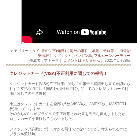
カテゴリー：
タイ
,
旅の助言(知識）
,
海外の事件（暴動、テロ等）
,
海外治
安情報
｜ タグ：
タイ
,
パンガン島
,
フルムーンパーティー
作成者：アキーラ｜
コメントはありません
｜ 2021年1月28日
クレジットカード(VISA)不正利用に関しての報告！
クレジットカード(VISA)不正利用に関しての報告！異議申し立てが認めら
れず？支払う羽目に？国内外(海外旅行時など）でのクレジットカード利
用に関しての注意喚起
小生はクレジットカードを全部で5枚(VISA3枚、AMEX1枚、MASTER1
枚)持っていますが。
そのうちの1つがブラジルで不正利用された旨を先日お伝えしましたが、
新しくカードを発行してもらいました。
フィッシング詐欺には引っかかる阿保ではないですが、考えられるのは
ブラジル渡航時。