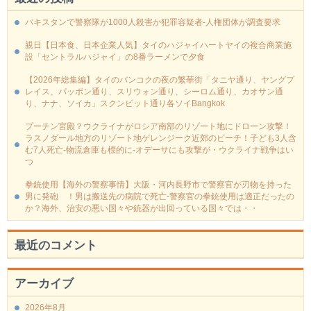
パキスタンで警察隊が1000人殺害か犯罪容疑者-人権団体が調査要求
親日【日本食、日本企業人気】タイのハジャイハートヤイの複合商業施
設「セントラルハジャイ」の8番ラーメンで夕食
【2026年総集編】タイのバンコクの夜の繁華街「タニヤ通り、ヤングプ
レイス、パッポン通り、スリウォン通り、シーロム通り、カオサン通
り、ナナ、ソイカ」スクンビット通り各ソイBangkok
プーチン宮殿？ウクライナがロシア南部のリゾート地にドローン攻撃！
ラスノダール地方のリゾート地ゲレンジーク近郊のビーチ！子ども3人含
む7人死亡-物流倉庫も標的に‐オデーサにも攻撃が・ウクライナ戦争はい
つ
拳銃使用【海外の警察事情】大阪・河内長野市で警察官が刃物を持った
男に発砲 ！男は搬送先の病院で死亡-警察官の拳銃使用は適正だったの
か？海外、治安の悪い国々や銃器が出回っている国々では・・
最近のコメント
アーカイブ
2026年8月