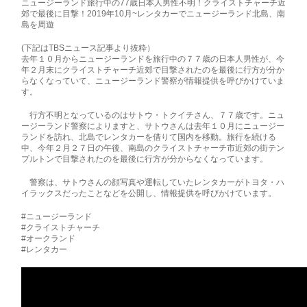
ニュージーランド旅行中の77歳日本人男性不明！クライストチャーチ近
郊で最後に目撃！2019年10月~レンタカーでニュージーランド北島、南
島を周遊
(下記はTBSニュース記事より抜粋）
去年１０月からニュージーランドを旅行中の７７歳の日本人男性が、今
年２月末にクライストチャーチ近郊で目撃されたのを最後に行方が分か
らなくなっていて、ニュージーランド警察が情報提供を呼びかけていま
す。
行方不明となっているのはサトウ・トクイチさん、７７歳です。ニュ
ージーランド警察によりますと、サトウさんは去年１０月にニュージー
ランドを訪れ、北島でレンタカーを借りて国内を移動。旅行を続ける
中、今年２月２７日の午後、南島のクライストチャーチ市近郊の街テン
プルトンで目撃されたのを最後に行方が分からなくなっています。
警察は、サトウさんの顔写真や運転していたレンタカーがトヨタ・ハ
イラックスだったことなどを公開し、情報提供を呼びかけています。
#ニュージーランド
#クライストチャーチ
#オークランド
#レンタカー