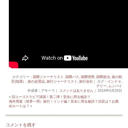
カテゴリー：
国際ジャーナリスト
,
国際バス
,
国際情勢
,
国際政治
,
旅の助
言(知識）
,
旅の必需品
,
旅行ジャーナリスト
,
旅行会社
｜ タグ：
インドｄ
,
デリー
,
ムンバイ
作成者：アキーラ｜
コメントはありません
｜ 2018年5月20日
«
旧ユーゴスラビア諸国！第二弾！安全に周る秘訣？
海外周遊（世界一周）旅行！インド編！安全に周る秘訣？治安は？お薦
めルートは？
»
コメントを残す