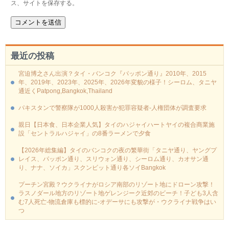
ス、サイトを保存する。
最近の投稿
宮迫博之さん出演？タイ・バンコク『パッポン通り』2010年、2015
年、2019年、2023年、2025年、2026年変貌の様子！シーロム、タニヤ
通近くPatpong,Bangkok,Thailand
パキスタンで警察隊が1000人殺害か犯罪容疑者-人権団体が調査要求
親日【日本食、日本企業人気】タイのハジャイハートヤイの複合商業施
設「セントラルハジャイ」の8番ラーメンで夕食
【2026年総集編】タイのバンコクの夜の繁華街「タニヤ通り、ヤングプ
レイス、パッポン通り、スリウォン通り、シーロム通り、カオサン通
り、ナナ、ソイカ」スクンビット通り各ソイBangkok
プーチン宮殿？ウクライナがロシア南部のリゾート地にドローン攻撃！
ラスノダール地方のリゾート地ゲレンジーク近郊のビーチ！子ども3人含
む7人死亡-物流倉庫も標的に‐オデーサにも攻撃が・ウクライナ戦争はい
つ