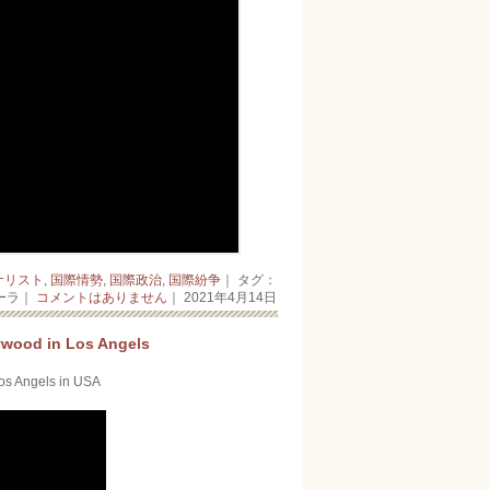
ナリスト
,
国際情勢
,
国際政治
,
国際紛争
｜ タグ：
ーラ｜
コメントはありません
｜ 2021年4月14日
in Los Angels
gels in USA