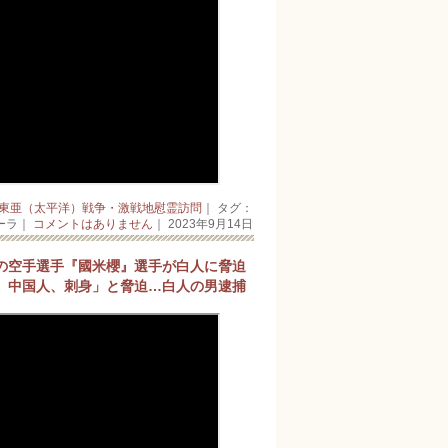
東亜（太平洋）戦争・激戦地慰霊訪問
｜ タグ：
ーラ｜
コメントはありません
｜ 2023年9月14日
の空手選手『國米櫻』選手が白人に脅迫
、中国人、刺身」と脅迫…白人の男逮捕