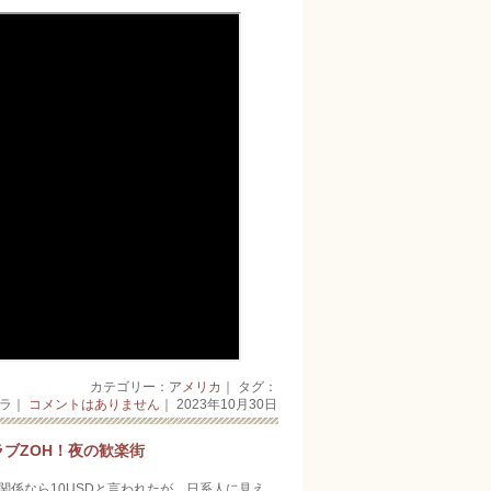
カテゴリー：
アメリカ
｜ タグ：
ーラ｜
コメントはありません
｜ 2023年10月30日
ブZOH！夜の歓楽街
軍関係なら10USDと言われたが、日系人に見え