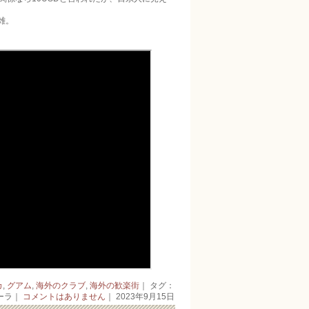
雑。
カ
,
グアム
,
海外のクラブ
,
海外の歓楽街
｜ タグ：
ーラ｜
コメントはありません
｜ 2023年9月15日