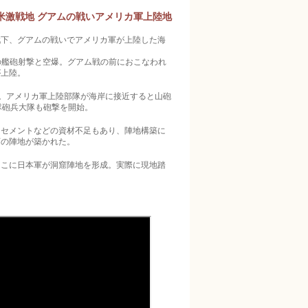
米激戦地 グアムの戦いアメリカ軍上陸地
戦下、グアムの戦いでアメリカ軍が上陸した海
からの艦砲射撃と空爆。グアム戦の前におこなわれ
が上陸。
当。アメリカ軍上陸部隊が海岸に接近すると山砲
隊砲兵大隊も砲撃を開始。
。セメントなどの資材不足もあり、陣地構築に
百の陣地が築かれた。
そこに日本軍が洞窟陣地を形成。実際に現地踏