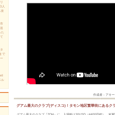
リ
3人
も攻
市
送
った
て
タ
まで
ー
il
ベル
作成者：アキ
グアム最大のクラブ(ディスコ)！タモン地区繁華街にあるクラ
グアム最大のクラブ『ZOH』に。入場料は30USD（4400円程）。米