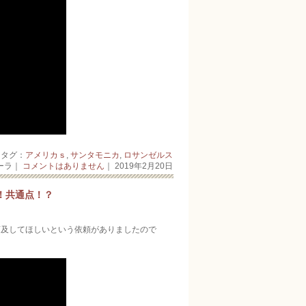
 タグ：
アメリカｓ
,
サンタモニカ
,
ロサンゼルス
ーラ｜
コメントはありません
｜ 2019年2月20日
！共通点！？
言及してほしいという依頼がありましたので