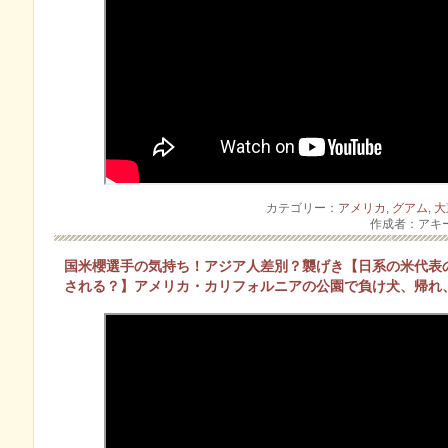
カテゴリー：
アメリカ
,
グアム
,
大
作成者：アキ
国米櫻選手の気持ち！アジア人差別？襲げき【日系の米代表
される？】アメリカ・カリフォルニアの公園で負け犬、帰れ