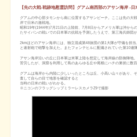
【先の大戦‐戦跡地慰霊訪問】グアム南西部のアサン海岸 ‐日
グアムの中心部タモンから南に位置するアサンビーチ。ここは先の大
岸で日米の激戦地。
昭和19年(1944年)7月21日の上陸前、7月8日からアメリカ軍は沖
たサイパンの戦いでの日本軍の抗戦を予測したうえで、第三海兵師団
2kmほどのアサン海岸には、独立混成第48旅団の第1大隊が守備を担
と速射砲で砲撃を加えた。またフォンテヒルに配備されていた第10連
アサン海岸沿いの丘に日本軍は米軍上陸を想定して海岸線の防御陣地
苦労したが、洞窟を利用して島のあらゆる丘や尾根にハチの巣状に数
グアムは海岸から内陸に少しいったところは丘、小高い山々があり、
査して自らの目で地形を確認すると
当時の日米の戦いがわかる。
※ニコンのフラッグシップミラーレスカメラZ9で撮影