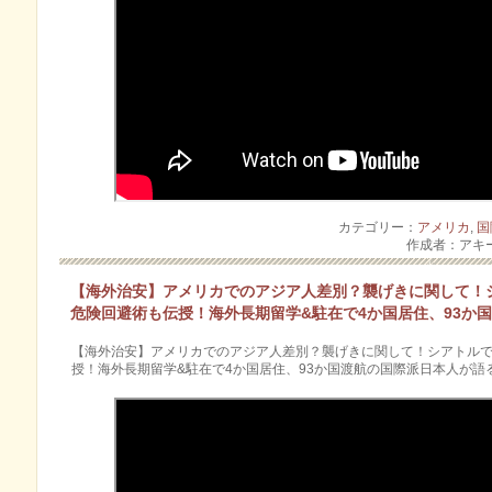
カテゴリー：
アメリカ
,
国
作成者：アキ
【海外治安】アメリカでのアジア人差別？襲げきに関して！
危険回避術も伝授！海外長期留学&駐在で4か国居住、93か
【海外治安】アメリカでのアジア人差別？襲げきに関して！シアトル
授！海外長期留学&駐在で4か国居住、93か国渡航の国際派日本人が語