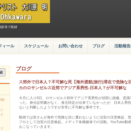
撮影等で取材
フィール
スケジュール
お問い合わせ
ブログ
活動報告
ブログ
ス郊外で日本人？不可解な死【海外渡航(旅行)滞在で危険な
カのロサンゼルス近郊でアジア系男性-日本人？が不可解な
今月に入り9日、ロサンゼルス郊外でアジア系男性が頭部に損傷、意識
華街
った。身分証明書がなく、身元特定が出来ていなかったが、日本人男
ないと判断したようですが非常に不可解な事件です。
ン
イ
動画では皆さんが海外で危険な目に遭わないように治安の注意喚起、
プロとして治安の注意喚起。メディア各種媒体での活動。YouTube
おこなっていきます。
ゾ