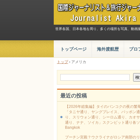
世界各国、日本各地を周り、多くの場所を写真、動画
トップページ
海外渡航歴
プロ
トップ
›
アメリカ
最近の投稿
【2026年総集編】タイのバンコクの夜の繁
「タニヤ通り、ヤングプレイス、パッポン通
り、スリウォン通り、シーロム通り、カオサ
通り、ナナ、ソイカ」スクンビット通り各ソ
Bangkok
プーチン宮殿？ウクライナがロシア南部のリ