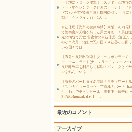
ート地にドローン攻撃！ラスノダール地方の
ゾート地ゲレンジーク近郊のビーチ！子ども
含む7人死亡-物流倉庫も標的に‐オデーサに
撃が・ウクライナ戦争はいつ
拳銃使用【海外の警察事情】大阪・河内長野
で警察官が刃物を持った男に発砲 ！男は搬
先の病院で死亡-警察官の拳銃使用は適正だ
のか？海外、治安の悪い国々や銃器が出回っ
いる国々では・・
【海外の長距離列車】タイのウボンラーチャ
ーニー→コラート(ナコンラーチャシーマー)
長距離列車を利用して移動！バンコクとイサ
ンを結んでいる！？
【海外のバー】タイ深南部ナラティワート県
『スンガイコーロック』市街地のバー『Thaw
Kanda』でチャンビール！渡航中止勧告(レ
3)の地Sungaikolok,Thailand
最近のコメント
アーカイブ