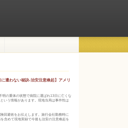
目に遭わない秘訣-治安注意喚起】アメリ
不明の重体の状態で病院に運ばれ13日に亡くな
性という情報があります。現地当局は事件性は
危険回避術をお伝えします。旅行会社勤務時に
動画を含めて現地実録で今後も治安の注意喚起を