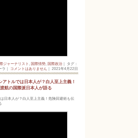
際ジャーナリスト
,
国際情勢
,
国際政治
｜ タグ：
ーラ｜
コメントはありません
｜ 2021年4月22日
シアトルでは日本人が？白人至上主義！
国渡航の国際派日本人が語る
では日本人が？白人至上主義！危険回避術も伝
る