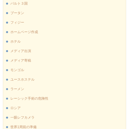
バルト３国
ブータン
フィジー
ホームページ作成
ホテル
メディア出演
メディア寄稿
モンゴル
ユースホステル
ラーメン
レーシック手術の危険性
ロシア
一眼レフカメラ
世界1周前の準備