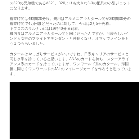
ス320の兄弟機であるA321。320よりも大きな3-3の配列の小型ジェット
になります。
搭乗時間は4時間20分程。費用はアルメニア⇒カタール間が2時間30分の
搭乗時間で4万円ほどだったのに対して、今回は2万5千円程。
キプロスのラルナカには19時40分頃到着。
機内食はアルメニア⇒カタール間と同じだったんですが、可愛らしいイ
ンド人女性のフライトアテンダントと仲良くなり、オマケでメインをも
う１つもらいました。
カタールはやっぱりサービスがいいですね。日系キャリアのサービスと
同じ水準を誇っていると思います。ANAのカードを持ち、スターアライ
アンス系のカードを持っていますが、ワンワールド系のカタール。帰国
後に同じくワンワールドのJALのマイレージカードを作ろうと思っていま
す。