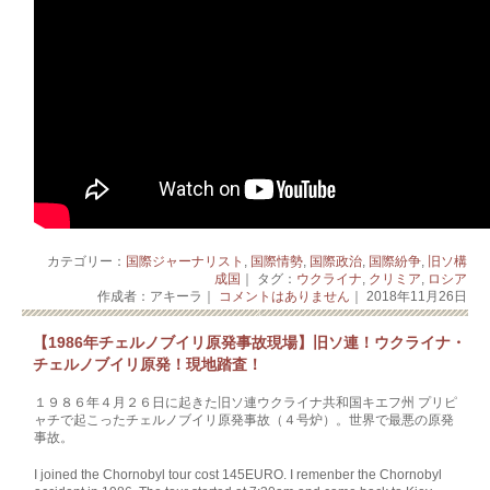
カテゴリー：
国際ジャーナリスト
,
国際情勢
,
国際政治
,
国際紛争
,
旧ソ構
成国
｜ タグ：
ウクライナ
,
クリミア
,
ロシア
作成者：アキーラ｜
コメントはありません
｜ 2018年11月26日
【1986年チェルノブイリ原発事故現場】旧ソ連！ウクライナ・
チェルノブイリ原発！現地踏査！
１９８６年４月２６日に起きた旧ソ連ウクライナ共和国キエフ州 プリピ
ャチで起こったチェルノブイリ原発事故（４号炉）。世界で最悪の原発
事故。
I joined the Chornobyl tour cost 145EURO. I remenber the Chornobyl