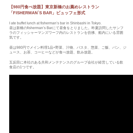
【980円食べ放題】東京新橋のお薦めレストラン
「FISHERMAN`S BAR」ビュッフェ形式
I ate buffet lunch at fisherman’s bar in Shinbashi in Tokyo.
昼は新橋のfisherman’s Barにて昼食をとりました。昨夏訪問したサンフ
ラのフィッシャーマンズワーフ内のレストランを彷彿、船内にいる雰囲
気です。
昼は980円でメイン料理1品+野菜、汁物、パスタ、惣菜、ご飯、パン、ジ
ュース、お茶、コーヒーなどが食べ放題、飲み放題。
五反田に本社のある共和メンテナンスのグループ会社が経営している飲
食店の1つです。