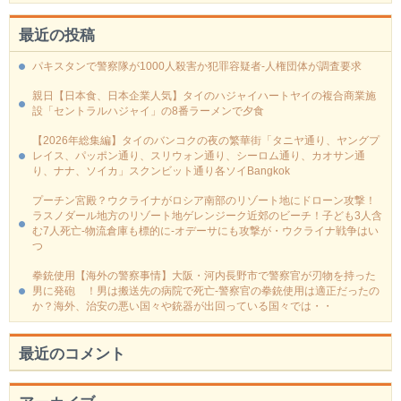
最近の投稿
パキスタンで警察隊が1000人殺害か犯罪容疑者-人権団体が調査要求
親日【日本食、日本企業人気】タイのハジャイハートヤイの複合商業施
設「セントラルハジャイ」の8番ラーメンで夕食
【2026年総集編】タイのバンコクの夜の繁華街「タニヤ通り、ヤングプ
レイス、パッポン通り、スリウォン通り、シーロム通り、カオサン通
り、ナナ、ソイカ」スクンビット通り各ソイBangkok
プーチン宮殿？ウクライナがロシア南部のリゾート地にドローン攻撃！
ラスノダール地方のリゾート地ゲレンジーク近郊のビーチ！子ども3人含
む7人死亡-物流倉庫も標的に‐オデーサにも攻撃が・ウクライナ戦争はい
つ
拳銃使用【海外の警察事情】大阪・河内長野市で警察官が刃物を持った
男に発砲 ！男は搬送先の病院で死亡-警察官の拳銃使用は適正だったの
か？海外、治安の悪い国々や銃器が出回っている国々では・・
最近のコメント