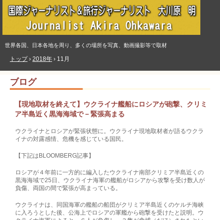
世界各国、日本各地を周り、多くの場所を写真、動画撮影等で取材
トップ
›
2018年
›
11月
ブログ
【現地取材を終えて】ウクライナ艦船にロシアが砲撃、クリミ
ア半島近く黒海海域で－緊張高まる
ウクライナとロシアが緊張状態に。ウクライナ現地取材者が語るウクラ
イナの対露感情、危機を感じている国民。
【下記はBLOOMBERG記事】
ロシアが４年前に一方的に編入したウクライナ南部クリミア半島近くの
黒海海域で25日、ウクライナ海軍の艦船がロシアから攻撃を受け数人が
負傷、両国の間で緊張が高まっている。
ウクライナは、同国海軍の艦船の船団がクリミア半島近くのケルチ海峡
に入ろうとした後、公海上でロシアの軍艦から砲撃を受けたと説明。ウ