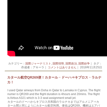
カテゴリー：
国際ジャーナリスト
,
国際情勢
,
国際政治
,
国際紛争
｜ タグ：
作成者：アキーラ｜
コメントはありません
｜ 2018年11月25日
カタール航空QR269便！カタール・ドーハ⇒キプロス・ラルナ
カ！
I used Qatar airways from Doha in Qatar to Larnaka in Cyprus. The flight
numer is QR269 and the flight duration is 4hours and 20mins. The flight
is Airbus A321 which is 3-3 seat assignment small jet.
カタールのドーハからキプロス共和国のラルナカまではアルメニア⇒カ
タール間と同じようにカタール航空利用。便名はQR269。機材はエアバ