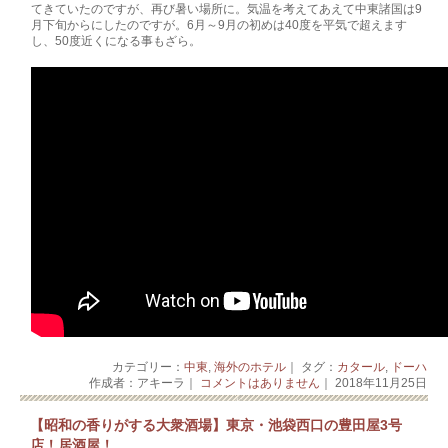
てきていたのですが、再び暑い場所に。気温を考えてあえて中東諸国は9
月下旬からにしたのですが。6月～9月の初めは40度を平気で超えます
し、50度近くになる事もざら。
カテゴリー：
中東
,
海外のホテル
｜ タグ：
カタール
,
ドーハ
作成者：アキーラ｜
コメントはありません
｜ 2018年11月25日
【昭和の香りがする大衆酒場】東京・池袋西口の豊田屋3号
店！居酒屋！