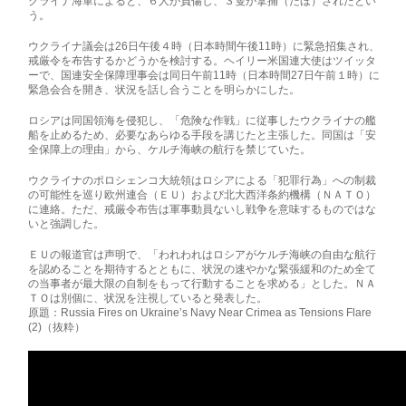
クライナ海軍によると、６人が負傷し、３隻が拿捕（だほ）されたとい
う。
ウクライナ議会は26日午後４時（日本時間午後11時）に緊急招集され、
戒厳令を布告するかどうかを検討する。ヘイリー米国連大使はツイッタ
ーで、国連安全保障理事会は同日午前11時（日本時間27日午前１時）に
緊急会合を開き、状況を話し合うことを明らかにした。
ロシアは同国領海を侵犯し、「危険な作戦」に従事したウクライナの艦
船を止めるため、必要なあらゆる手段を講じたと主張した。同国は「安
全保障上の理由」から、ケルチ海峡の航行を禁じていた。
ウクライナのポロシェンコ大統領はロシアによる「犯罪行為」への制裁
の可能性を巡り欧州連合（ＥＵ）および北大西洋条約機構（ＮＡＴＯ）
に連絡。ただ、戒厳令布告は軍事動員ないし戦争を意味するものではな
いと強調した。
ＥＵの報道官は声明で、「われわれはロシアがケルチ海峡の自由な航行
を認めることを期待するとともに、状況の速やかな緊張緩和のため全て
の当事者が最大限の自制をもって行動することを求める」とした。ＮＡ
ＴＯは別個に、状況を注視していると発表した。
原題：Russia Fires on Ukraine’s Navy Near Crimea as Tensions Flare
(2)（抜粋）