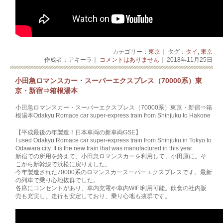
カテゴリー：
東京
｜ タグ：
タイ
,
東京
作成者：アキーラ｜
コメントはありません
｜ 2018年11月25日
小田急ロマンスカー・スーパーエクスプレス（70000系）東
京・新宿⇒箱根湯本
小田急ロマンスカー・スーパーエクスプレス（70000系）東京・新宿⇒箱
根湯本Odakyu Romace car super-express train from Shinjuku to Hakone
【平成最後の年製造！日本車両の新車両GSE】
I used Odakyu Romace car super-express train from Shinjuku in Tokyo to
Odawara city. It is the new train that was manufactured in this year.
新宿での所用を終えて、小田急ロマンスカーを利用して、小田原に。そ
こから新幹線で浜松に戻りました。
今年製造された70000系のロマンスカースーパーエクスプレスです。最新
の列車で乗り心地抜群でした。
各席にコンセントがあり、車内充電や車内WIFI利用可能。飲食の社内販
売も充実し、走行も安定しており、乗り心地も抜群です。