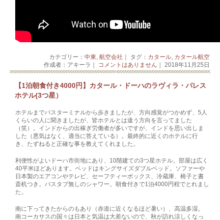
カテゴリー：
中東
,
航空会社
｜ タグ：
カタール
,
カタール航空
作成者：アキーラ｜
コメントはありません
｜ 2018年11月25日
【1泊朝食付き4000円】カタール・ドーハのラヴィラ・パレス
ホテル(3つ星）
ホテルまでバスターミナルから歩きましたが、方向感覚がつかめず、5人
くらいの人に聞きましたが、皆ホテルとは違う方向を言ってました
（笑）。インドからの出稼ぎ労働者が多いですが、インドを思い出しま
した（悪気はなく、適当に答えている）。最終的に近くのホテルに行
き、たずねると正確な事を教えてくれました。
利便性がよいドーハ市街地にあり、10階建ての3つ星ホテル。部屋は広く
40平米ほどあります。ベッドはキングサイズダブルベッド。ソファーや
日本製のエアコンやテレビ、セーフティーボックス、冷蔵庫、椅子と書
斎机つき。バスタブ無しのシャワー。朝食付きで1泊4000円程でとれまし
た。
南に下ってきたからのもあり（赤道に近くなるほど暑い）、高温多湿。
南コーカサスの国々は日本と気温は大差ないので、秋が訪れ涼しくなっ