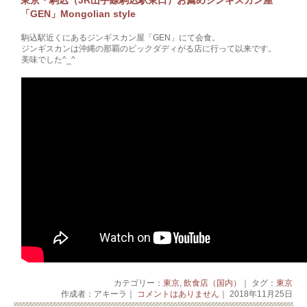
東京・駒込（JR山手線駒込駅東口）お薦めジンギスカン屋
「GEN」Mongolian style
駒込駅近くにあるジンギスカン屋「GEN」にて会食。
ジンギスカンは沖縄の那覇のビックダディがる店に行って以来です。
美味でした^_^
カテゴリー：
東京
,
飲食店（国内）
｜ タグ：
東京
作成者：アキーラ｜
コメントはありません
｜ 2018年11月25日