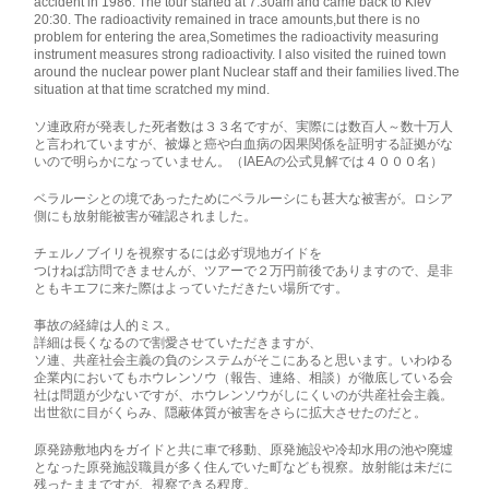
accident in 1986. The tour started at 7:30am and came back to Kiev
20:30. The radioactivity remained in trace amounts,but there is no
problem for entering the area,Sometimes the radioactivity measuring
instrument measures strong radioactivity. I also visited the ruined town
around the nuclear power plant Nuclear staff and their families lived.The
situation at that time scratched my mind.
ソ連政府が発表した死者数は３３名ですが、実際には数百人～数十万人
と言われていますが、被爆と癌や白血病の因果関係を証明する証拠がな
いので明らかになっていません。（IAEAの公式見解では４０００名）
ベラルーシとの境であったためにベラルーシにも甚大な被害が。ロシア
側にも放射能被害が確認されました。
チェルノブイリを視察するには必ず現地ガイドを
つけねば訪問できませんが、ツアーで２万円前後でありますので、是非
ともキエフに来た際はよっていただきたい場所です。
事故の経緯は人的ミス。
詳細は長くなるので割愛させていただきますが、
ソ連、共産社会主義の負のシステムがそこにあると思います。いわゆる
企業内においてもホウレンソウ（報告、連絡、相談）が徹底している会
社は問題が少ないですが、ホウレンソウがしにくいのが共産社会主義。
出世欲に目がくらみ、隠蔽体質が被害をさらに拡大させたのだと。
原発跡敷地内をガイドと共に車で移動、原発施設や冷却水用の池や廃墟
となった原発施設職員が多く住んでいた町なども視察。放射能は未だに
残ったままですが、視察できる程度。