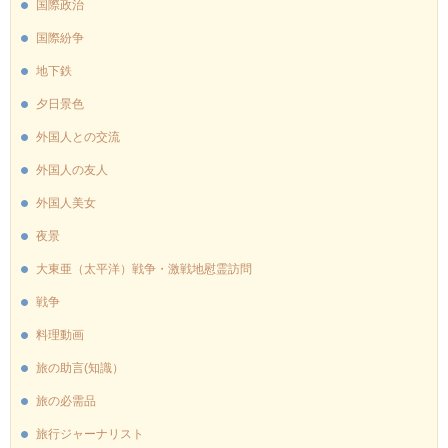
国際政治
国際紛争
地下鉄
夕日景色
外国人との交流
外国人の友人
外国人美女
夜景
大東亜（太平洋）戦争・激戦地慰霊訪問
戦争
料理動画
旅の助言(知識）
旅の必需品
旅行ジャーナリスト