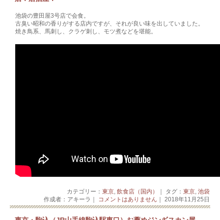
池袋の豊田屋3号店で会食。
古臭い昭和の香りがする店内ですが、それが良い味を出していました。
焼き鳥系、馬刺し、クラゲ刺し、モツ煮などを堪能。
カテゴリー：
東京
,
飲食店（国内）
｜ タグ：
東京
,
池袋
作成者：アキーラ｜
コメントはありません
｜ 2018年11月25日