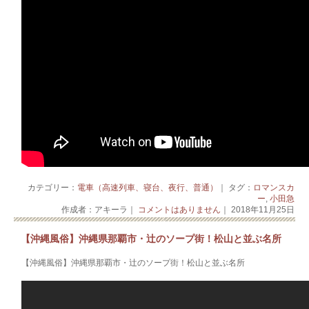
カテゴリー：
電車（高速列車、寝台、夜行、普通）
｜ タグ：
ロマンスカ
ー
,
小田急
作成者：アキーラ｜
コメントはありません
｜ 2018年11月25日
【沖縄風俗】沖縄県那覇市・辻のソープ街！松山と並ぶ名所
【沖縄風俗】沖縄県那覇市・辻のソープ街！松山と並ぶ名所