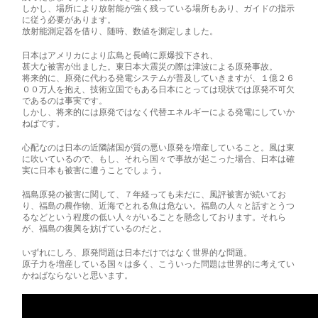
しかし、場所により放射能が強く残っている場所もあり、ガイドの指示
に従う必要があります。
放射能測定器を借り、随時、数値を測定しました。
日本はアメリカにより広島と長崎に原爆投下され、
甚大な被害が出ました。東日本大震災の際は津波による原発事故。
将来的に、原発に代わる発電システムが普及していきますが、１億２６
００万人を抱え、技術立国でもある日本にとっては現状では原発不可欠
であるのは事実です。
しかし、将来的には原発ではなく代替エネルギーによる発電にしていか
ねばです。
心配なのは日本の近隣諸国が質の悪い原発を増産していること。風は東
に吹いているので、もし、それら国々で事故が起こった場合、日本は確
実に日本も被害に遭うことでしょう。
福島原発の被害に関して、７年経っても未だに、風評被害が続いてお
り、福島の農作物、近海でとれる魚は危ない。福島の人々と話すとうつ
るなどという程度の低い人々がいることを懸念しております。それら
が、福島の復興を妨げているのだと。
いずれにしろ、原発問題は日本だけではなく世界的な問題。
原子力を増産している国々は多く、こういった問題は世界的に考えてい
かねばならないと思います。