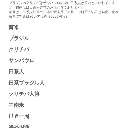
ブラジルのクリチバはサンパウロの次に日系人が多いといわれていま
す。市内には日系人経営のお店が多くありますが
今回は、日系人経営の日本の焼肉屋「大将」で日系人の方と会食。食べ
放題で料金は80レアル程（2200円程）
南米​
ブラジル​
クリチバ​
サンパウロ​
日系人​
日系ブラジル人​
クリチバ大将​
中南米​
世界一周​
海外周遊​