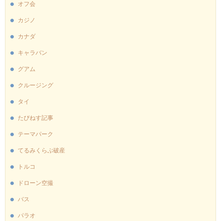
オフ会
カジノ
カナダ
キャラバン
グアム
クルージング
タイ
たびねす記事
テーマパーク
てるみくらぶ破産
トルコ
ドローン空撮
バス
パラオ