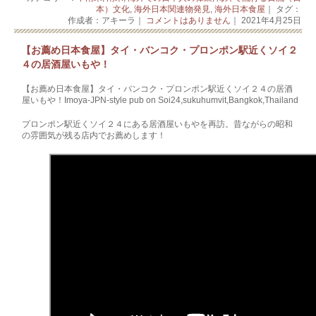
本）文化
,
海外日本関連物発見
,
海外日本食屋
｜ タグ：
作成者：アキーラ｜
コメントはありません
｜ 2021年4月25日
【お薦め日本食屋】タイ・バンコク・プロンポン駅近くソイ２
４の居酒屋いもや！
【お薦め日本食屋】タイ・バンコク・プロンポン駅近くソイ２４の居酒
屋いもや！Imoya-JPN-style pub on Soi24,sukuhumvit,Bangkok,Thailand
プロンポン駅近くソイ２４にある居酒屋いもやを再訪。昔ながらの昭和
の雰囲気が残る店内でお薦めします！