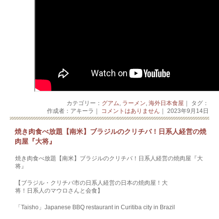
カテゴリー：
グアム
,
ラーメン
,
海外日本食屋
｜ タグ：
作成者：アキーラ｜
コメントはありません
｜ 2023年9月14日
焼き肉食べ放題【南米】ブラジルのクリチバ！日系人経営の焼
肉屋『大将』
焼き肉食べ放題【南米】ブラジルのクリチバ！日系人経営の焼肉屋『大
将』
【ブラジル・クリチバ市の日系人経営の日本の焼肉屋！大
将！日系人のマウロさんと会食】
「Taisho」Japanese BBQ restaurant in Curitiba city in Brazil