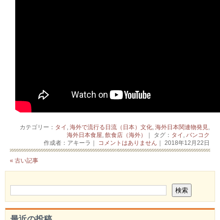
カテゴリー：
タイ
,
海外で流行る日流（日本）文化
,
海外日本関連物発見
,
海外日本食屋
,
飲食店（海外）
｜ タグ：
タイ
,
バンコク
作成者：アキーラ｜
コメントはありません
｜ 2018年12月22日
« 古い記事
最近の投稿