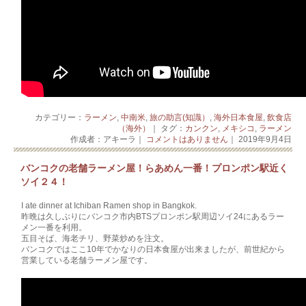
カテゴリー：
ラーメン
,
中南米
,
旅の助言(知識）
,
海外日本食屋
,
飲食店
（海外）
｜ タグ：
カンクン
,
メキシコ
,
ラーメン
作成者：アキーラ｜
コメントはありません
｜ 2019年9月4日
バンコクの老舗ラーメン屋！らあめん一番！プロンポン駅近く
ソイ２４！
I ate dinner at Ichiban Ramen shop in Bangkok.
昨晩は久しぶりにバンコク市内BTSプロンポン駅周辺ソイ24にあるラー
メン一番を利用。
五目そば、海老チリ、野菜炒めを注文。
バンコクではここ10年でかなりの日本食屋が出来ましたが、前世紀から
営業している老舗ラーメン屋です。