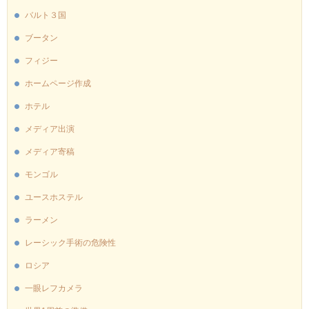
バルト３国
ブータン
フィジー
ホームページ作成
ホテル
メディア出演
メディア寄稿
モンゴル
ユースホステル
ラーメン
レーシック手術の危険性
ロシア
一眼レフカメラ