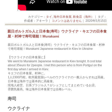
カテゴリー：
タイ
,
海外日本食屋
,
飲食店（海外）
｜ タグ：
作成者：アキーラ｜
コメントはありません
｜ 2020年5月15日
親日ポルトガル人と日本食(寿司）ウクライナ・キエフの日本食
屋・村神で寿司堪能！Murakami
親日ポルトガル人と日本食(寿司）ウクライナ・キエフの日本食屋・村神
で寿司堪能！Murakami Japanese restaurant in Kiev in Ukraine
【ウクライナの日本食屋に】
We went to Murakami Japanese restaurant in Kiev tonight. It cost total
about 35euro for 2people. I met this person who is from Portgul on the
first day when I arrived in Kiev.
キエフの日本食屋。村神に。
1人2300円程。欧州最貧国レベルのウクライナの一般人からすれば高級。
日本食は海外では基本的に高級食。
現地人経営、日系ブラジル人？がシェフとしてまとめているお店。
雰囲気最高。味は海外日本食屋では合格レベル。
寿司
ウクライナ