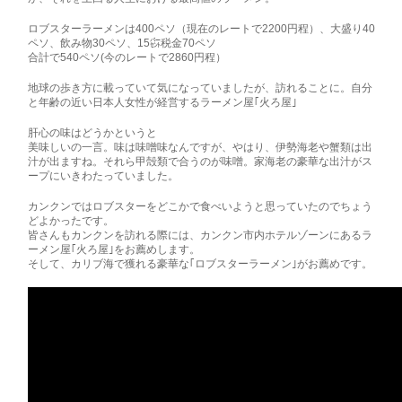
ロブスターラーメンは400ペソ（現在のレートで2200円程）、大盛り40
ペソ、飲み物30ペソ、15㌫税金70ペソ
合計で540ペソ(今のレートで2860円程）
地球の歩き方に載っていて気になっていましたが、訪れることに。自分
と年齢の近い日本人女性が経営するラーメン屋｢火ろ屋｣
肝心の味はどうかというと
美味しいの一言。味は味噌味なんですが、やはり、伊勢海老や蟹類は出
汁が出ますね。それら甲殻類で合うのが味噌。家海老の豪華な出汁がス
ープにいきわたっていました。
カンクンではロブスターをどこかで食べいようと思っていたのでちょう
どよかったです。
皆さんもカンクンを訪れる際には、カンクン市内ホテルゾーンにあるラ
ーメン屋｢火ろ屋｣をお薦めします。
そして、カリブ海で獲れる豪華な｢ロブスターラーメン｣がお薦めです。