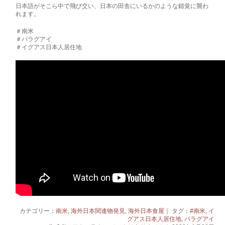
日本語がそこら中で飛び交い、日本の田舎にいるかのような錯覚に襲わ
れます。
＃南米
＃パラグアイ
＃イグアス日本人居住地
カテゴリー：
南米
,
海外日本関連物発見
,
海外日本食屋
｜ タグ：
#南米
,
イ
グアス日本人居住地
,
パラグアイ