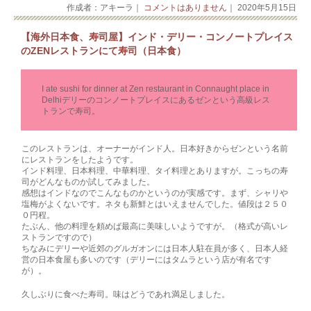
作成者：アキーラ｜
コメントはありません
｜ 2020年5月15日
【海外日本食、寿司屋】インド・デリー・コンノートプレイス
のZENレストランにて寿司（日本食）
I ate sushi for dinner at Zen restaurant in Connaught place in
Delhiデリーのコンノートプレイスにあるゼンという高級レス
トランで寿司。
このレストランは、オーナーがインド人。日本好きからゼンという名前
にレストランをしたようです。
インド料理、日本料理、中華料理、タイ料理とありますが。こっちの寿
司がどんなものか試してみました。
感想はインドなのでこんなものかというのが実感です。まず、シャリや
塩梅がよくないです。ネタも新鮮とはいえませんでした。値段は２５０
０円程。
たぶん、他の料理を頼めば最高に美味しいようですが。（格式が高いレ
ストランですので）
ちなみにデリーや近郊のグルガオンには日本人駐在員が多く、日本人経
営の日本食屋も多いのです（デリーにはタムラという店が有名です
が）。
久しぶりに食べた寿司。味はどうであれ満足しました。