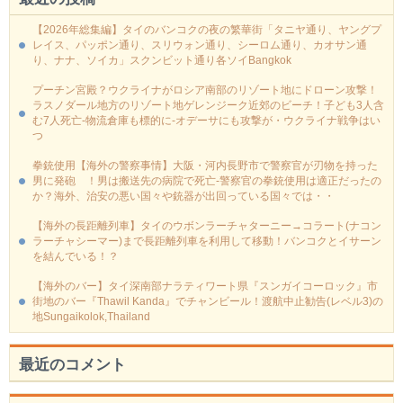
【2026年総集編】タイのバンコクの夜の繁華街「タニヤ通り、ヤングプ
レイス、パッポン通り、スリウォン通り、シーロム通り、カオサン通
り、ナナ、ソイカ」スクンビット通り各ソイBangkok
プーチン宮殿？ウクライナがロシア南部のリゾート地にドローン攻撃！
ラスノダール地方のリゾート地ゲレンジーク近郊のビーチ！子ども3人含
む7人死亡-物流倉庫も標的に‐オデーサにも攻撃が・ウクライナ戦争はい
つ
拳銃使用【海外の警察事情】大阪・河内長野市で警察官が刃物を持った
男に発砲 ！男は搬送先の病院で死亡-警察官の拳銃使用は適正だったの
か？海外、治安の悪い国々や銃器が出回っている国々では・・
【海外の長距離列車】タイのウボンラーチャターニー→コラート(ナコン
ラーチャシーマー)まで長距離列車を利用して移動！バンコクとイサーン
を結んでいる！？
【海外のバー】タイ深南部ナラティワート県『スンガイコーロック』市
街地のバー『Thawil Kanda』でチャンビール！渡航中止勧告(レベル3)の
地Sungaikolok,Thailand
最近のコメント