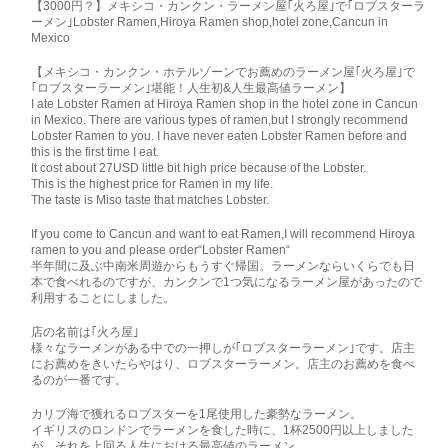
【3000円？】メキシコ・カンクン・ラーメン屋｢火ろ屋｣で｢ロブスターラ
ーメン｣Lobster Ramen,Hiroya Ramen shop,hotel zone,Cancun in
Mexico
【メキシコ・カンクン・ホテルゾーンでお薦めのラーメン屋｢火ろ屋｣で
｢ロブスターラーメン｣堪能！人生初&人生最高値ラーメン】
I ate Lobster Ramen at Hiroya Ramen shop in the hotel zone in Cancun
in Mexico. There are various types of ramen,but I strongly recommend
Lobster Ramen to you. I have never eaten Lobster Ramen before and
this is the first time I eat.
It cost about 27USD little bit high price because of the Lobster.
This is the highest price for Ramen in my life.
The taste is Miso taste that matches Lobster.
If you come to Cancun and want to eat Ramen,I will recommend Hiroya
ramen to you and please order“Lobster Ramen“
半年間に及ぶ中南米周遊からもうすぐ帰国。ラーメンならいくらでも日
本で食べれるのですが、カンクンで1つ気になるラーメン屋があったので
利用することにしました。
店の名前は｢火ろ屋｣
様々なラーメンがある中での一押しが｢ロブスターラーメン｣です。店主
にお薦めをきいたらやはり、ロブスターラーメン。店主のお薦めを食べ
るのが一番です。
カリブ海で獲れるロブスターを1尾使用した豪勢なラーメン。
イギリスのロンドンでラーメンを食した時に、1杯2500円以上しました
が、それを上回る人生における最高値のラーメン。