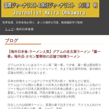
世界各国、日本各地を周り、多くの場所を写真、動画撮影等で取材
トップ
›
海外日本食屋
ブログ
【海外日本食-ラーメン人気】グアムの名古屋ラーメン『藤一
番』海外店-タモン繁華街の店舗で味噌ラーメン
グアムのタモンにあるラーメン屋『藤一番』で夕食。藤一番は愛知県小
牧市に本社があるラーメンチェーンで、今まで名古屋市街地、栄や錦の
店舗を利用した事があります。
日本の外食チェーンはアジアや太平洋の島々、欧米などに進出。
グアムはバブル期から数多くの日本人が観光客でくる日本人に人気のリ
ゾート地なので日本人観光客向けの日本食は数多くぁります。コロナが
蔓延してから観光客減、円安の影響もあり、以前のように日本人が多く
はないですが地元の人々や他国からの観光客が利用。
注文したのは味噌ラーメン。普通の量で注文ですが、アメリカ人向けサ
イズで2玉大盛りの量。麺、スープ、具材