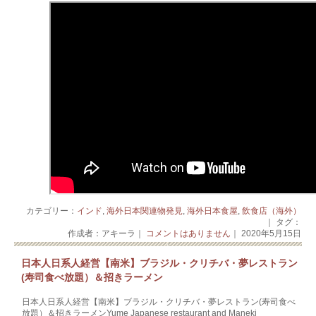
カテゴリー：
インド
,
海外日本関連物発見
,
海外日本食屋
,
飲食店（海外）
｜ タグ：
作成者：アキーラ｜
コメントはありません
｜ 2020年5月15日
日本人日系人経営【南米】ブラジル・クリチバ・夢レストラン
(寿司食べ放題）＆招きラーメン
日本人日系人経営【南米】ブラジル・クリチバ・夢レストラン(寿司食べ
放題）＆招きラーメンYume Japanese restaurant and Maneki