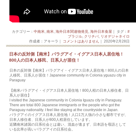
カテゴリー：
中南米
,
南米
,
海外日本関連物発見
,
海外日本食屋
｜ タグ：
#
ブラジル
,
クリチバ
,
リオデジャネイロ
作成者：アキーラ｜
コメントはありません
｜ 2020年2月28日
日本の反対側【南米】パラグアイ・イグアス日本人居住地！
800人の日本人移民、日系人が居住！
日本の反対側【南米】パラグアイ・イグアス日本人居住地！800人の日本
人移民、日系人が居住！Japanese community in Colonia yguazu city in
Paraguay
【南米パラグアイ・イグアス日本人居住地！800人程の日本人移住者、日
系人が居住】
I visited the Japanese community in Colonia Iguazu city in Paraguay.
There are total 800 Japanese immigrants or the people who got the
Paraguay nationality. I feel like staying at the countryside in Japan.
パラグアイのイグアス日本人居住地！人口1万人強の小さな都市ですが、
日本人移住者、日系人が800人程居住しています。
近隣南米諸国の日系社会とは違い、混血が進まず、日本語を母語として
いる比率が高いパラグアイの日系社会。