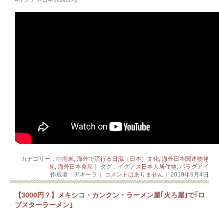
カテゴリー：
中南米
,
海外で流行る日流（日本）文化
,
海外日本関連物発
見
,
海外日本食屋
｜ タグ：
イグアス日本人居住地
,
パラグアイ
作成者：アキーラ｜
コメントはありません
｜ 2019年9月4日
【3000円？】メキシコ・カンクン・ラーメン屋｢火ろ屋｣で｢ロ
ブスターラーメン｣