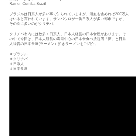
Ramen,Curitiba,Brazil
ブラジルは日系人が多い事で知られていますが、混血も含めれば200万人
はいると言われています。サンパウロが一番日系人が多い都市ですが、
その次に多いのがクリチバ。
クリチバ市内には数多く日系人、日本人経営の日本食屋があります。そ
の中で今回は、日本人経営の寿司中心の日本食食べ放題店「夢」と日系
人経営の日本食屋(ラーメン）招きラーメンをご紹介。
＃ブラジル
＃クリチバ
＃日系人
＃日本食屋