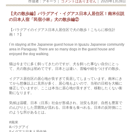
作成者：アキーラ｜
コメントはありません
｜ 2020年1月28日
【犬の散歩編】パラグアイ・イグアス日本人居住区！南米伝説
の日本人宿「民宿小林」犬の散歩編②
【パラグアイのイグアス日本人居住区で犬の散歩！こちらに移住計
画！？】
I`m staying at the Japanese guest hosue in Iguazu Japanese community
area in Paraguay. There are so many dogs in the guest house and
enjoyed the dog walking.
猫は今までに多く飼ってきたのですが、犬を飼った事ない自分にとっ
て、犬の散歩は初めてです。日本とは違い、首輪や紐をつけずの散歩。
イグアス居住区の居心地が良すぎて長居してしまっています。南米にき
てから想像以上に見所が多く、居心地もよいので、当初の日程を大幅に
修正していますが、ここは本当に居心地が良すぎて、移動したくない衝
動になります。
気候は温暖、日本（日系）社会が形成され、治安も良好、自然も豊富で
のんびりとした雰囲気が流れる。日本食も食べれる。日本の反対側にこ
のような所があるとは。
#南米
#パラグアイ
#イグアス日本人居住地