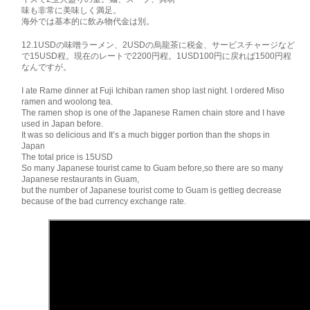
味も非常に美味しく満足。
海外では基本的に飲み物代金は別。
12.1USDの味噌ラーメン、2USDの烏龍茶に税金、サービスチャージなど
で15USD程。現在のレートで2200円程。1USD100円に戻れば1500円程
なんですが。
I ate Rame dinner at Fuji Ichiban ramen shop last night. I ordered Miso
ramen and woolong tea.
The ramen shop is one of the Japanese Ramen chain store and I have
used in Japan before.
It was so delicious and It’s a much bigger portion than the shops in
Japan
The total price is 15USD
So many Japanese tourist came to Guam before,so there are so many
Japanese restaurants in Guam,
but the number of Japanese tourist come to Guam is gettieg decrease
because of the bad currency exchange rate.