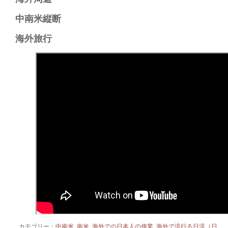
中南米縦断​
海外旅行
カテゴリー：
中南米
,
南米
,
海外での日本人の偉業
,
海外で流行る日流（日