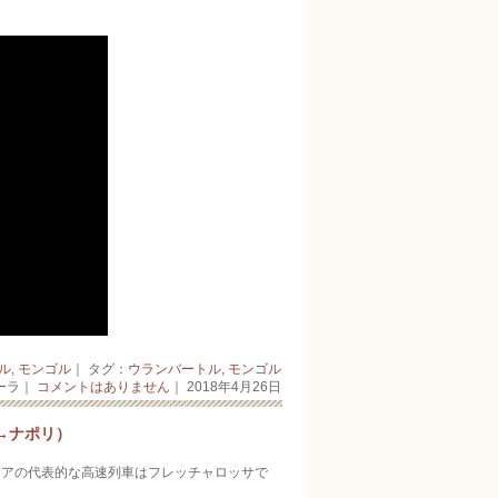
ル
,
モンゴル
｜ タグ：
ウランバートル
,
モンゴル
ーラ｜
コメントはありません
｜ 2018年4月26日
→ナポリ）
リアの代表的な高速列車はフレッチャロッサで