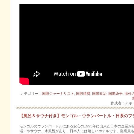
カテゴリー：
国際ジャーナリスト
,
国際情勢
,
国際政治
,
国際紛争
,
海外
作成者：アキ
【風呂＆サウナ付き】モンゴル・ウランバートル・日系のフ
モンゴルのウランバートルにある安心の1995年に出来た日本の企業
場）やサウナ、水風呂があり、日本人には嬉しいホテルです。従業員