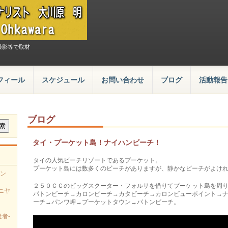
撮影等で取材
フィール
スケジュール
お問い合わせ
ブログ
活動報告
ブログ
タイ・プーケット島！ナイハンビーチ！
タイの人気ビーチリゾートであるプーケット。
プーケット島には数多くのビーチがありますが、静かなビーチがよけ
ン
、
２５０ＣＣのビッグスクーター・フォルサを借りてプーケット島を周
ニヤ
パトンビーチ→カロンビーチ→カタビーチ→カロンビューポイント→
ーチ→パンワ岬→プーケットタウン→パトンビーチ。
者-