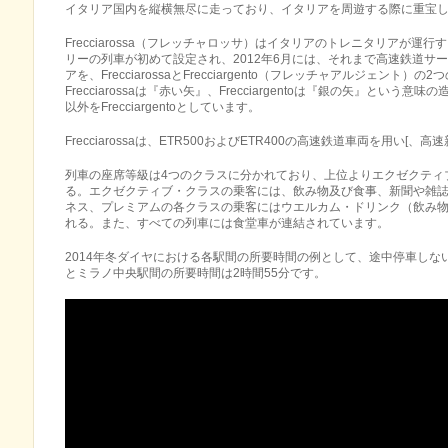
イタリア国内を縦横無尽に走っており、イタリアを周遊する際に重宝
Frecciarossa（フレッチャロッサ）はイタリアのトレニタリアが運行
リーの列車が初めて設定され、2012年6月には、それまで高速鉄道サ
アを、FrecciarossaとFrecciargento（フレッチャアルジェン
Frecciarossaは『赤い矢』、Frecciargentoは『銀の矢』という意味
以外をFrecciargentoとしています。
Frecciarossaは、ETR500およびETR400の高速鉄道車両を用い[、
列車の座席等級は4つのクラスに分かれており、上位よりエクゼクティ
る。エクゼクティブ・クラスの乗客には、飲み物及び食事、新聞や雑
ネス、プレミアムの各クラスの乗客にはウエルカム・ドリンク（飲み物
れる。また、すべての列車には食堂車が連結されています。
2014年冬ダイヤにおける各駅間の所要時間の例として、途中停車しな
とミラノ中央駅間の所要時間は2時間55分です。