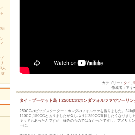
イ
ャ
華街
ン
イ
ゾ
リ
3人
も攻
カテゴリー：
タイ
,
作成者：アキ
タイ・プーケット島！250CCのホンダフォルツァでツーリン
250CCのビッグスクーター・ホンダのフォルツァを借りました。24時間レ
110CC ,150CCとありましたが久しぶりに250CC運転したくなり
キッドもあったんですが、好みのものではなかったですし、アメリカン
ーに。