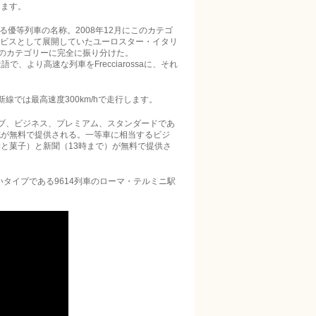
します。
する優等列車の名称。2008年12月にこのカテゴ
ービスとして展開していたユーロスター・イタリ
ト）の2つのカテゴリーに完全に振り分けた。
の造語で、より高速な列車をFrecciarossaに、それ
高速新線では最高速度300km/hで走行します。
ブ、ビジネス、プレミアム、スタンダードであ
誌が無料で提供される。一等車に相当するビジ
と菓子）と新聞（13時まで）が無料で提供さ
いタイプである9614列車のローマ・テルミニ駅