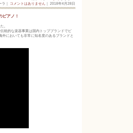
ーラ｜
コメントはありません
｜ 2018年4月28日
のピアノ！
た­。
統的な楽器事業­は国内トッ­プブランドでピ
海­外においても非常に知名度のあるブランドと