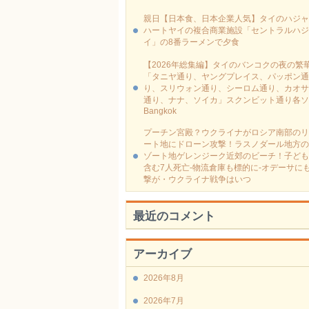
親日【日本食、日本企業人気】タイのハジャ
ハートヤイの複合商業施設「セントラルハジ
イ」の8番ラーメンで夕食
【2026年総集編】タイのバンコクの夜の繁
「タニヤ通り、ヤングプレイス、パッポン通
り、スリウォン通り、シーロム通り、カオサ
通り、ナナ、ソイカ」スクンビット通り各ソ
Bangkok
プーチン宮殿？ウクライナがロシア南部のリ
ート地にドローン攻撃！ラスノダール地方の
ゾート地ゲレンジーク近郊のビーチ！子ども
含む7人死亡-物流倉庫も標的に‐オデーサに
撃が・ウクライナ戦争はいつ
最近のコメント
アーカイブ
2026年8月
2026年7月