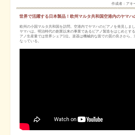
作成者：アキ
世界で活躍する日本製品！欧州マルタ共和国空港内のヤマハ
欧州の小国マルタ共和国を訪問。空港内でヤマハのピアノを発見しまし
ヤマハは。明治時代の創業以来の事業であるピアノ製造をはじめとする伝
アノ生産量では世界シェア1位。楽器は機械的な面での質の­良さから、
なっている。