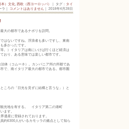
日本）文化
,
西欧（西ヨーロッパ）
｜ タグ：
タイ
ーラ｜
コメントはありません
｜ 2018年4月28日
！
部最大の都市であるナポリを訪問。
町ではないですね。浮浪者も多いですし、東南
々も多かったです。
県等。）イタリアは南にいけば行くほど経済は
っており、ある意味では楽しい都市です。
自治体（コムーネ）。カンパニア州の州都であ
都市で、南イタリア最大の都市である。都市圏
うところの「日光を見ずに結構と言うな」）と
。
の観光地を有する。 イタリア第二の港町
ざいます。
は世界遺産に登録されております。
員約6300人がいるカモッラの拠点として知ら