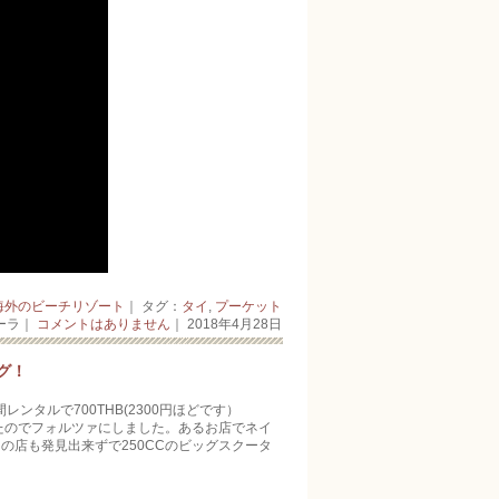
海外のビーチリゾート
｜ タグ：
タイ
,
プーケット
ーラ｜
コメントはありません
｜ 2018年4月28日
グ！
ンタルで700THB(2300円ほどです）
ましたのでフォルツァにしました。あるお店でネイ
の店も発見出来ずで250CCのビッグスクータ