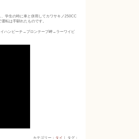
、学生の時に車と併用してカワサキノ250CC
ので運転は手馴れたものです。
ナイハンビーチ→プロンテープ岬→ラーワイビ
カテゴリー：
タイ
｜ タグ：