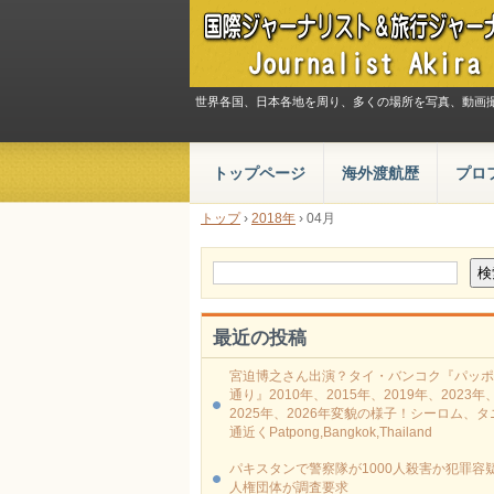
世界各国、日本各地を周り、多くの場所を写真、動画
トップページ
海外渡航歴
プロ
トップ
›
2018年
›
04月
最近の投稿
宮迫博之さん出演？タイ・バンコク『パッポ
通り』2010年、2015年、2019年、2023年
2025年、2026年変貌の様子！シーロム、タ
通近くPatpong,Bangkok,Thailand
パキスタンで警察隊が1000人殺害か犯罪容疑
人権団体が調査要求