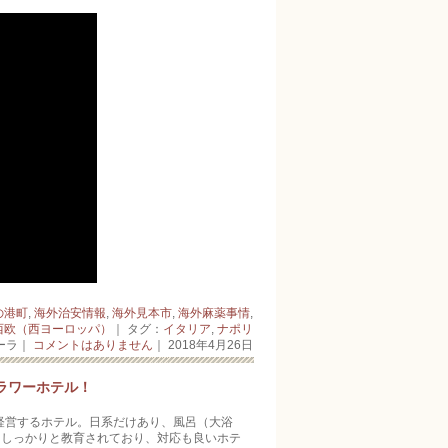
の港町
,
海外治安情報
,
海外見本市
,
海外麻薬事情
,
西欧（西ヨーロッパ）
｜ タグ：
イタリア
,
ナポリ
ーラ｜
コメントはありません
｜ 2018年4月26日
ラワーホテル！
が経営するホテル。日系だけあり、風呂（大浴
もしっかりと教育されており、対応も良いホテ