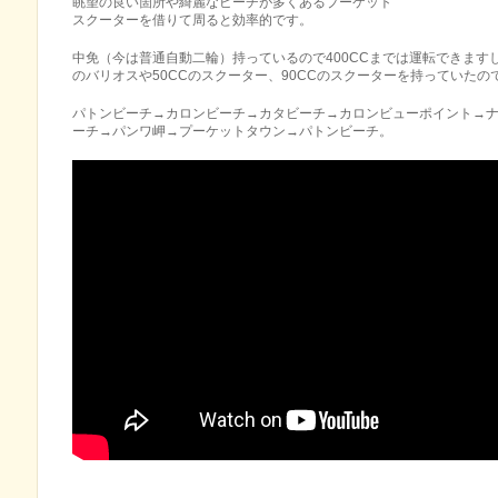
眺望の良い箇所や綺麗なビーチが多くあるプーケット
スクーターを借りて周ると効率的です。
中免（今は普通自動二輪）持っているので400CCまでは運転できますし
のバリオスや50CCのスクーター、90CCのスクーターを持っていた
パトンビーチ→カロンビーチ→カタビーチ→カロンビューポイント→
ーチ→パンワ岬→プーケットタウン→パトンビーチ。