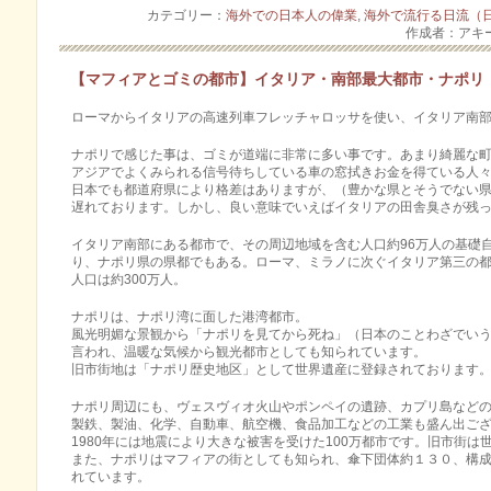
カテゴリー：
海外での日本人の偉業
,
海外で流行る日流（
作成者：アキ
【マフィアとゴミの都市】イタリア・南部最大都市・ナポリ
ローマからイタリアの高速列車フレッチャロッサを使い、イタリア南
ナポリで感じた事は、ゴミが道端に非常に多い事です。あまり綺麗な
アジアでよくみられる信号待ちしている車の窓拭きお金を得ている人
日本でも都道府県により格差はありますが、（豊かな県とそうでない
遅れております。しかし、良い意味でいえばイタリアの田舎臭さが残
イタリア南部にある都市で、その周辺地域を含む人口約96万人の基礎
り、ナポリ県の県都でもある。ローマ、ミラノに次ぐイタリア第三の
人口は約300万人。
ナポリは、ナポリ湾に面した港湾都市。
風光明媚な景観から「ナポリを見てから死ね」（日本のことわざでい
言われ、温暖な気候から観光都市としても知られています。
旧市街地は「ナポリ歴史地区」として世界遺産に登録されております
ナポリ周辺にも、ヴェスヴィオ火山やポンペイの遺跡、カプリ島など
製鉄、製油、化学、自動車、航空機、食品加工などの工業も盛ん出ご
1980年には地震により大きな被害を受けた100万都市です。旧市街
また、ナポリはマフィアの街としても知られ、傘下団体約１３０、構成
れています。