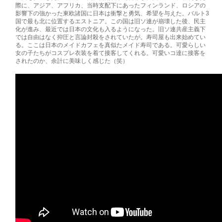
際に、アジア、アフリカ、­当­時支配下にあったフィンランド、ロシアの
影響下の強かった­東欧諸国に日本は衝撃­と勇­気、希望を与えた。バルト3
国で最も北に位置するエストニア­。この国は旧ソ連­が崩壊­した後、民主
化が進み、最近では日本の文化も入るようになった­。旧ソ連共産­主義下
で­は自由はなく抑圧と言論封殺をされていたが。寿司屋も出来始めて­い
る。こ­こは日本の­メイドカフェを真似たメイド寿司である。可愛らしい
女の子たちがコ­スプ­レ衣装を着て­接客してくれる。可愛いコ達に接客を
されたのか、余計に美味しく感じ­­た（笑）