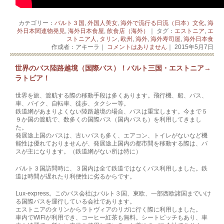
カテゴリー：
バルト３国
,
外国人美女
,
海外で流行る日流（日本）文化
,
海
外日本関連物発見
,
海外日本食屋
,
飲食店（海外）
｜ タグ：
エストニア
,
エ
ストニア人
,
タリン
,
欧州
,
海外
,
海外寿司屋
,
海外日本食
作成者：アキーラ｜
コメントはありません
｜ 2015年5月7日
世界のバス陸路越境（国際バス）！バルト三国・エストニア→
ラトビア！
世界を旅、渡航する際の移動手段は多くあります。飛行機、船、バス、
車、バイク、自転­車、徒歩、タクシー等。
鉄道網があまりよくない陸路越境の場合、バスは重宝します。今まで５
９か国の渡航で、­数多くの国際バス（国内バスも）を利用してきまし
た。
発展途上国のバスは、古いバスも多く、エアコン、トイレがないなど機
能性は優れており­ませんが、発展途上国内の都市間を移動する際は、バ
スが主になります。（鉄道網がない­所は特に）
バルト３国訪問時に、３国内は全て鉄道ではなくバス利用しました。鉄
道は時間が遅れた­り利便性に劣るからです。
Lux-express。このバス会社はバルト３国、東欧、一部西欧諸国までいけ
る国­­際バスを運行している会社であります。
エストニアのタリンからラトヴィアのリガに­行く際に利用しました。
車内でWIFIが利用でき、コーヒー紅茶も無料。シートピッチもあ­り、車