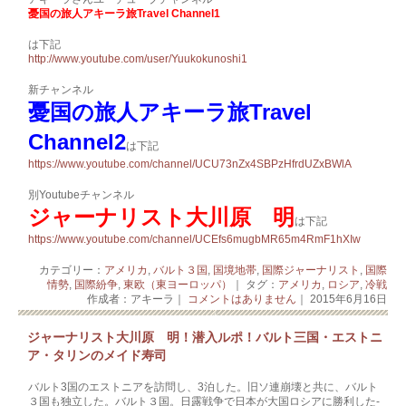
憂国の旅人アキーラ旅Travel Channel1
は下記
http://www.youtube.com/user/Yuukokunoshi1
新チャンネル
憂国の旅人アキーラ旅Travel
Channel2
は下記
https://www.youtube.com/channel/UCU73nZx4SBPzHfrdUZxBWlA
別Youtubeチャンネル
ジャーナリスト大川原 明
は下記
https://www.youtube.com/channel/UCEfs6mugbMR65m4RmF1hXIw
カテゴリー：
アメリカ
,
バルト３国
,
国境地帯
,
国際ジャーナリスト
,
国際
情勢
,
国際紛争
,
東欧（東ヨーロッパ）
｜ タグ：
アメリカ
,
ロシア
,
冷戦
作成者：アキーラ｜
コメントはありません
｜ 2015年6月16日
ジャーナリスト大川原 明！潜入ルポ！バルト三国・エストニ
ア・タリンのメイド寿司
バルト3国のエストニアを訪問し、3泊した。旧ソ連崩­壊と共に、バルト
３国も独立し­­た。バルト３国。日露戦争で日本が大国ロシアに勝利した­