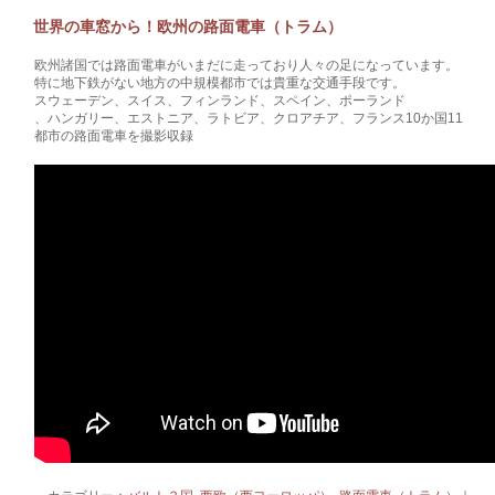
世界の車窓から！欧州の路面電車（トラム）
欧州諸国では路面電車がいまだに走っており人々の足になっています。
特に地下鉄がない地方の中規模都市では貴重な交通手段です。
スウェーデン、スイス、フィンランド、スペイン、ポーランド
、ハンガリー、エストニア、ラトビア、クロアチア、フランス10か国11
都市の路面電車を撮影収録