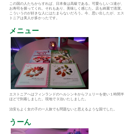
この国の人たちから
すれば、日本食は高級である。可愛らしいコ達が、
お寿司
を握ってくれ、それもあり、美味しく感じた。店も綺麗で
清潔。
こういうのが好きな人にはたまらないだろう。今、
思い出したが、エス
トニアは美人が多かったです。
メニュー
エストニアへはフィンランドのヘルシンキからフェリーを使い１時間半
ほどで到着しました。現地で３泊いたしました。
治安もよく女の子の一人旅でも問題ないと思えるような国でした。
うーん