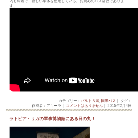
内も綺麗で­、新しい車体を使用している。お薦めのバス会社でありま
す。
カテゴリー：
バルト３国
,
国際バス
｜ タグ：
作成者：アキーラ｜
コメントはありません
｜ 2015年2月4日
ラトビア・リガの軍事博物館にある日の丸！