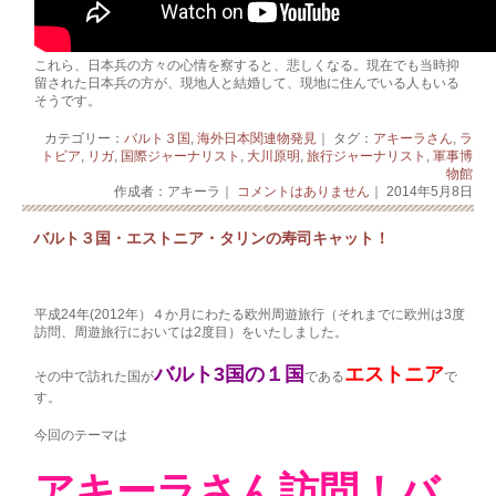
これら、日本兵の方々の心情を察すると、悲しくなる。現在でも当時抑
留された日本兵の方が、現地人と結婚して、現地に住んでいる人もいる
そうです。
カテゴリー：
バルト３国
,
海外日本関連物発見
｜ タグ：
アキーラさん
,
ラ
トビア
,
リガ
,
国際ジャーナリスト
,
大川原明
,
旅行ジャーナリスト
,
軍事博
物館
作成者：アキーラ｜
コメントはありません
｜ 2014年5月8日
バルト３国・エストニア・タリンの寿司キャット！
平成24年(2012年）４か月にわたる欧州周遊旅行（それまでに欧州は3度
訪問、周遊旅行においては2度目）をいたしました。
バルト3国の１国
エストニア
その中で訪れた国が
である
で
す。
今回のテーマは
アキーラさん訪問！バ