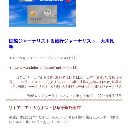
国際ジャーナリスト＆旅行ジャーナリスト 大川原
明
アキーラさんユーチューブチャンネルは下記
http://www.youtube.com/user/Yuukokunoshi1
カテゴリー：
バルト３国
,
海外で流行る日流（日本）文化
,
飲食店（海
外）
｜ タグ：
エストニア
,
タリン
,
バルト3国
,
世界で人気の日本食
,
世界遺
産
,
国際ジャーナリスト
,
大川原
,
大川原明
,
寿司
,
旅行
,
旅行ジャーナリス
ト
作成者：アキーラ｜
コメントはありません
｜ 2014年4月27日
リトアニア・カウナス・杉原千畝記念館
平成24年(2012年）6月に４か月にわたる欧州視察旅行において、訪問し
たバルト３国の１国であるリトアニア。