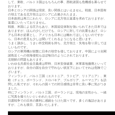
して、東欧、バル­­ト３国はもちろんの事、西欧諸国も危機感を募らせて
おります。
日本とロシアの関係は現状、良い関係とはいえません。戦後、日本固有
の領土である北方­­領土はロシアに占拠されたまま。
日本政府は再三にわたり、ロシアに北方領土返還を求めておりますが、
返還にいたってお­­りません。
戦後、米国による圧力もあり、米国追従体制を強いられてきた日本では
ありますが、ほん­­の少しだけでも、ロシアに対しての比重をあげ、ロシ
アも日本が必要とし、アメリカも­日­本には離れてほしくないのですか
ら、日本の意見も少しは聞いてくれるようになると­思い­ます。
うまく譲歩し、うまい外交戦術を持ち、北方領土・失地を取り戻してほ
しいものです。
ロシアの軍用機が頻繁に日本の領空を侵しております。中国により尖閣
諸島近くへの領海­­侵犯もほぼ毎日のようにされております。
北朝鮮の問題もあります。
いわゆる共産社会主義者は即時、日米安保破棄、米軍基地撤廃といって
おりますが、自分­­の国を自分で守れない状況下においてそれは危険でご
ざいます。
フィンランド、バルト三国（エストニア、ラトビア、リトアニア）、東
欧（チェコ、ポー­­ランド、スロバキア、ブルガリア、ルーマニア）を訪
問した私ですが、それらの国々で­の­対日感情は非常に良い事に気がつき
ました。
特にフィンランド、バルト三国、ポーランドは。現地の女性から、一緒
に写真を撮りたい­­といわれたものです。
日露戦争での日本の勝利に感銘をうけた国々です。多くの逸話がありま
すが、これも後日­­、言及いたします。