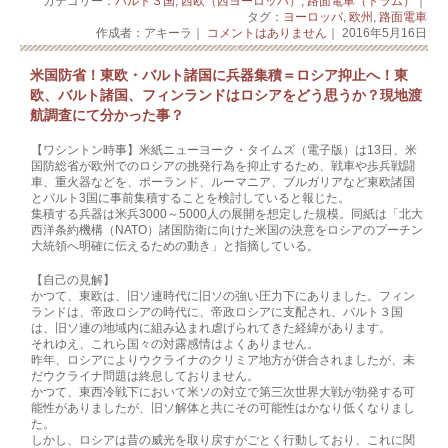
カテゴリー：
バルト３国
,
西欧（西ヨーロッパ）
,
路面電車（トラム）
｜
タグ：
ヨーロッパ
,
欧州
,
路面電車
作成者：アキーラ｜
コメントはありません
｜ 2016年5月16日
米国防省！東欧・バルト諸国に兵器集積＝ロシア抑止へ！東
欧、バルト諸国、フィンランドはロシアをどう思うか？現地渡
航調査にて分かった事？
【ワシントン時事】米紙ニューヨーク・タイムズ（電子版）は13日、米
国防総省が欧州­­でのロシアの挑発行為を抑止するため、戦車や歩兵戦闘
車、重火器などを、ポーランド­、­ルーマニア、ブルガリアなど東欧諸国
とバルト3国に事前集積することを検討してい­ると­報じた。
集積する兵器は米兵3000～5000人の展開を想定した規模。同紙は「北大
西洋条約­­機構（NATO）諸国防衛に向けた米国の決意をロシアのプーチン
大統領へ明確に伝え­る­ための動き」と指摘している。
【自己の見解】
かつて、東欧は、旧ソ連時代に旧ソの強い圧力下にありました。フィン
ランドは、帝政ロ­­シアの時代に、帝政ロシアに支配され、バルト３国
は、旧ソ連の地域内に組み込まれ虐­げ­られてきた経緯があります。
それゆえ、これら国々の対露感情はよくありません。
昨年、ロシアによりウクライナのクリミア地方が併合されましたが、未
だウクライナ問題­­は終息しておりません。
かつて、東西冷戦下において米ソの対立で第三次世界大戦が勃発する可
能性がありました­­が、旧ソ解体と共にその可能性はかなり低くなりまし
た。
しかし、ロシアは昔の威光を取り戻すがごとく行動しており、これに関