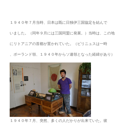
１９４０年７月当時、日本は既に日独伊三国協定を結んで
いました。（同年９月には三国同盟に発展。）当時は、この地
にリトアニアの首都が置かれていた。（ビリニュスは一時
、ポーランド領、１９４０年からソ連領となった経緯があ
り）
１９４０年７月、突然、多くの人だかりが出来ていた。彼