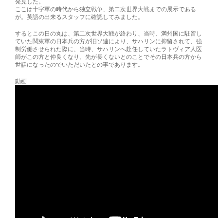
発見した。
ここは十字軍の時代から独立戦争、第二次世界大戦までの展示である
が。英語の出来るスタッフに確認してみました。
するとこの日の丸は、第二次世界大戦が終わり、当時、満州国に駐留し
ていた関東軍の日本兵の方が旧ソ連により、サハリンに抑留されて、強
制労働させられた際に、当時、サハリンへ赴任していたラトヴィア人医
師がこの方と仲良くなり、先が長くないとのことでその日本兵の方から
世話になったのでいただいたとの事であります。
動画