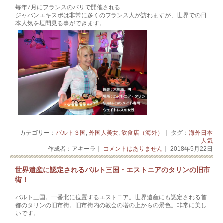
毎年7月にフランスのパリで開催される
ジャパンエキスポは非常に多くのフランス人が訪れますが、世界での日
本人気を垣間見る事ができます。
カテゴリー：
バルト３国
,
外国人美女
,
飲食店（海外）
｜ タグ：
海外日本
人気
作成者：アキーラ｜
コメントはありません
｜ 2018年5月22日
世界遺産に認定されるバルト三国・エストニアのタリンの旧市
街！
バルト三国。一番北に位置するエストニア。世界遺産にも認定される首
都のタリンの旧市街。旧市街内の教会の塔の上からの景色。非常に美し
いです。