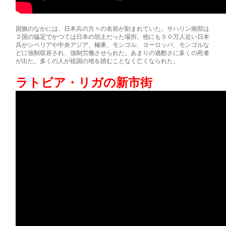
国旗のなかには、日本兵の方々の名前が刻まれていた。サハリン南部は
２国の協定でかつては日本の領土だった場所。他にも５０万人近い日本
兵がシベリアや中央アジア、極東、モンゴル、ヨーロッパ、モンゴルな
どに強制収容され、強制労働させられた。あまりの過酷さに多くの死者
が出た。多くの人が祖国の地を踏むことなく亡くなられた。
ラトビア・リガの新市街