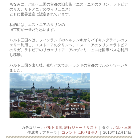
ちなみに、バルト三国の首都の旧市街（エストニアのタリン、ラトビア
のリガ、リトアニアのヴィリュニス）
ともに世界遺産に認定されています。
私的には、エストニアのタリンの
旧市街が一番だと思います。
バルト三国へは、フィンランドのヘルシンキからバイキングラインのフ
ェリー利用し、エストニアのタリンへ。エストニアのタリン⇒ラトビア
のリガ、ラトビアのリガ⇒リトアニアのヴィリニュスは国際バスを利用
し移動。
バルト三国を出た後、夜行バスでポーランドの首都のワルシャワへいき
ました。
カテゴリー：
バルト３国
,
旅行ジャーナリスト
｜ タグ：
バルト三国
作成者：アキーラ｜
コメントはありません
｜ 2016年12月14日