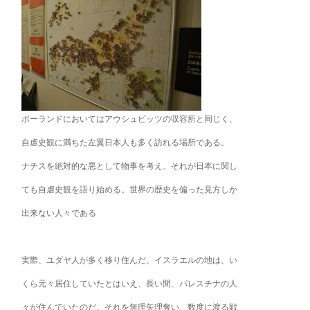
ポーランドにおいてはアウシュビッツの収容所と同じく、
自虐史観に満ちた左翼日本人も多く訪れる場所である。
ナチスを絶対的な悪として物事を考え、それが日本に関し
ても自虐史観を語り始める。世界の歴史を偏った見方しか
出来ない人々である
実際、ユダヤ人が多く移り住んだ、イスラエルの地は、い
くら元々居住していたとはいえ、長い間、パレスチナの人
々が住んでいたのだ。それを無理矢理奪い、数度に渡る戦