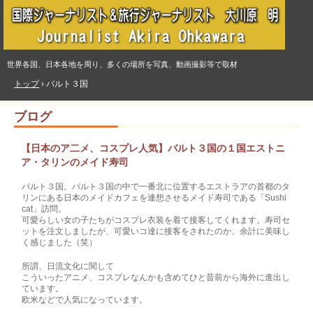
世界各国、日本各地を周り、多くの場所を写真、動画撮影等で取材
トップ
›
バルト３国
ブログ
【日本のア二メ、コスプレ人気】バルト３国の１国エストニ
ア・タリンのメイド寿司
バルト３国。バルト３国の中で一番北に位置するエストラアの首都のタ
リンにある日本のメイドカフェを連想させるメイド寿司である「Sushi
cat」訪問。
可愛らしい女の子たちがコ­スプレ衣装を着て接客してくれます。寿司セ
ットを注文しましたが、可愛いコ達に接客をされたのか、余計に美味し
く感じ­ました（笑）
所謂、日流文化に関して
こういったアニメ、コスプレなんかも含めてひと昔前から海外に進出し
ています。
欧米などで人気になっています。