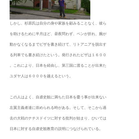
しかし、杉原氏は自分の身や家族を顧みることなく、彼ら
を助けるために半月ほど、昼夜問わず、ペンが折れ、腕が
動かなくなるまでビザを書き続けて、リトアニアを脱出す
る列車でも書き続けたという。発行されたビザは１６００
。これにより、日本を経由し、第三国に渡ることが出来た
ユダヤ人は６０００を越えるという。
この人はよく、自虐史観に満ちた日本を憂う事が出来ない
左翼主義者達に崇められる時がある。そして、そこから過
去の大戦のナチスドイツに対する批判が始まり、ひいては
日本に対する自虐史観教育の説明につなげられている。