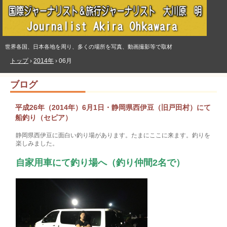
世界各国、日本各地を周り、多くの場所を写真、動画撮影等で取材
トップ
›
2014年
›
06月
ブログ
平成26年（2014年）6月1日・静岡県西伊豆（旧戸田村）にて
船釣り（セピア）
静岡県西伊豆に面白い釣り場があります。たまにここに来ます。釣りを
楽しみました。
自家用車にて釣り場へ（釣り仲間2名で）