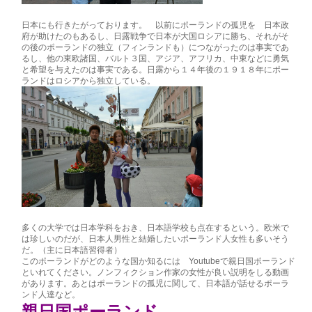
日本にも行きたがっております。 以前にポーランドの孤児を 日本政
府が助けたのもあるし、日露戦争で日本が大国ロシアに勝ち、それがそ
の後のポーランドの独立（フィンランドも）につながったのは事実であ
るし、他の東欧諸国、バルト３国、アジア、アフリカ、中東などに勇気
と希望を与えたのは事実である。日露から１４年後の１９１８年にポー
ランドはロシアから独立している。
多くの大学では日本学科をおき、日本語学校も点在するという。欧米で
は珍しいのだが、日本人男性と結婚したいポーランド人女性も多いそう
だ。（主に日本語習得者）
このポーランドがどのような国か知るには Youtubeで親日国ポーランド
といれてください。ノンフィクション作家の女性が良い説明をしる動画
があります。あとはポーランドの孤児に関して、日本語が話せるポーラ
ンド人達など。
親日国ポーランド