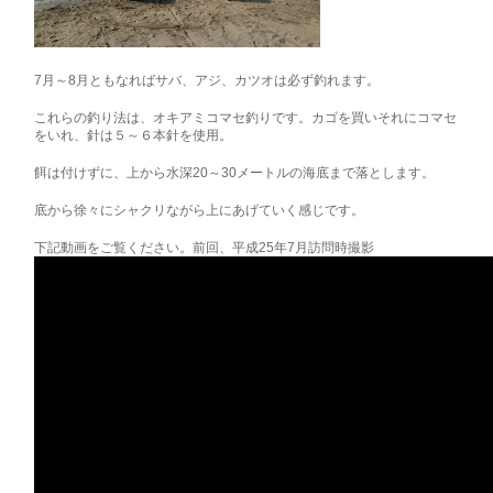
7月～8月ともなればサバ、アジ、カツオは必ず釣れます。
これらの釣り法は、オキアミコマセ釣りです。カゴを買いそれにコマセ
をいれ、針は５～６本針を使用。
餌は付けずに、上から水深20～30メートルの海底まで落とします。
底から徐々にシャクリながら上にあげていく感じです。
下記動画をご覧ください。前回、平成25年7月訪問時撮影