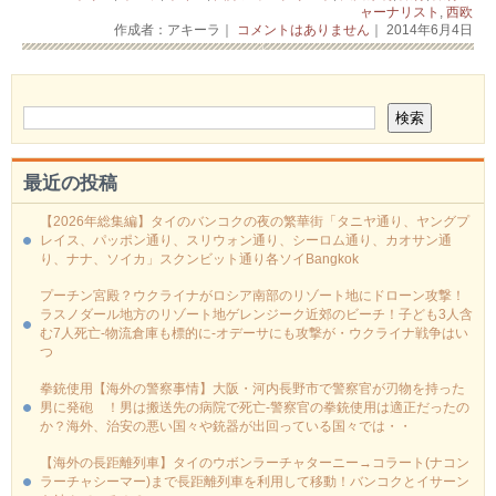
ャーナリスト
,
西欧
作成者：アキーラ｜
コメントはありません
｜ 2014年6月4日
最近の投稿
【2026年総集編】タイのバンコクの夜の繁華街「タニヤ通り、ヤングプ
レイス、パッポン通り、スリウォン通り、シーロム通り、カオサン通
り、ナナ、ソイカ」スクンビット通り各ソイBangkok
プーチン宮殿？ウクライナがロシア南部のリゾート地にドローン攻撃！
ラスノダール地方のリゾート地ゲレンジーク近郊のビーチ！子ども3人含
む7人死亡-物流倉庫も標的に‐オデーサにも攻撃が・ウクライナ戦争はい
つ
拳銃使用【海外の警察事情】大阪・河内長野市で警察官が刃物を持った
男に発砲 ！男は搬送先の病院で死亡-警察官の拳銃使用は適正だったの
か？海外、治安の悪い国々や銃器が出回っている国々では・・
【海外の長距離列車】タイのウボンラーチャターニー→コラート(ナコン
ラーチャシーマー)まで長距離列車を利用して移動！バンコクとイサーン