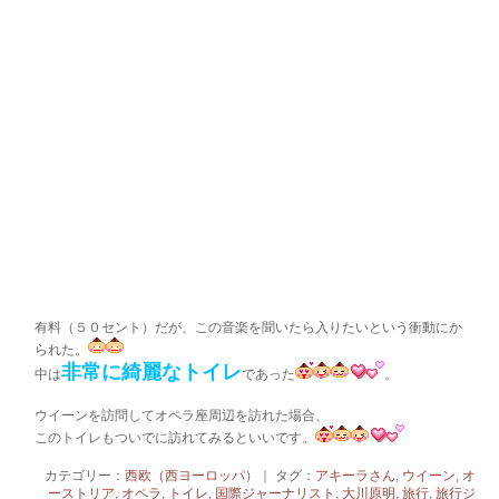
有料（５０セント）だが、この音楽を聞いたら入りたいという衝動にか
られた。
非常に綺麗なトイレ
中は
であった
。
ウイーンを訪問してオペラ座周辺を訪れた場合、
このトイレもついでに訪れてみるといいです。
カテゴリー：
西欧（西ヨーロッパ）
｜ タグ：
アキーラさん
,
ウイーン
,
オ
ーストリア
,
オペラ
,
トイレ
,
国際ジャーナリスト
,
大川原明
,
旅行
,
旅行ジ