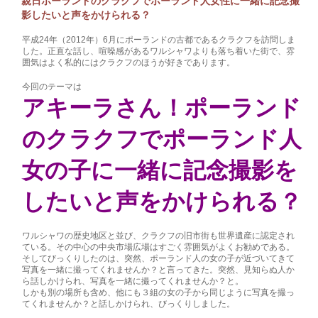
親日ポーランドのクラクフでポーランド人女性に一緒に記念撮
影したいと声をかけられる？
平成24年（2012年）6月にポーランドの古都であるクラクフを訪問しま
した。正直な話し、喧噪感があるワルシャワよりも落ち着いた街で、雰
囲気はよく私的にはクラクフのほうが好きであります。
今回のテーマは
アキーラさん！ポーランド
のクラクフでポーランド人
女の子に一緒に記念撮影を
したいと声をかけられる？
ワルシャワの歴史地区と並び、クラクフの旧市街も世界遺産に認定され
ている。その中心の中央市場広場はすごく雰囲気がよくお勧めである。
そしてびっくりしたのは、突然、ポーランド人の女の子が近づいてきて
写真を一緒に撮ってくれませんか？と言ってきた。突然、見知らぬ人か
ら話しかけられ、写真を一緒に撮ってくれませんか？と。
しかも別の場所も含め、他にも３組の女の子から同じように写真を撮っ
てくれませんか？と話しかけられ、びっくりしました。