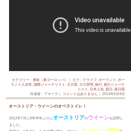
カテゴリー：
東欧（東ヨーロッパ）
｜ タグ：
クラクフ
,
ポーランド
,
ポー
ランド人女性
,
国際ジャーナリスト
,
大川原
,
大川原明
,
旅行
,
旅行ジャーナ
リスト
,
日本人気
,
親日
,
親日国
作成者：アキーラ｜
コメントはありません
｜ 2014年6月4日
オーストリア・ウイーンのオペラトイレ！
オーストリア
ウイーン
2012年7月に6年半年ぶりに
の
を訪問し
ました。
マイナス10度程