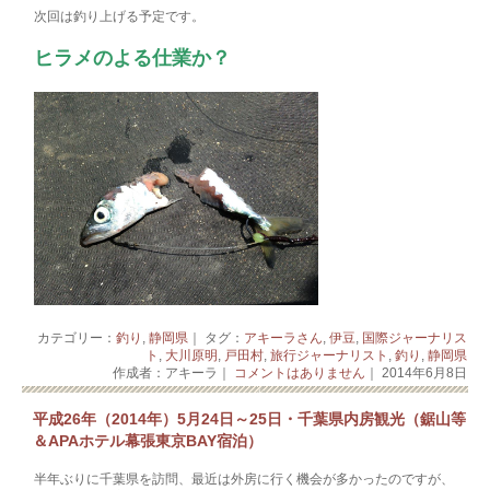
次回は釣り上げる予定です。
ヒラメのよる仕業か？
カテゴリー：
釣り
,
静岡県
｜ タグ：
アキーラさん
,
伊豆
,
国際ジャーナリス
ト
,
大川原明
,
戸田村
,
旅行ジャーナリスト
,
釣り
,
静岡県
作成者：アキーラ｜
コメントはありません
｜ 2014年6月8日
平成26年（2014年）5月24日～25日・千葉県内房観光（鋸山等
＆APAホテル幕張東京BAY宿泊）
半年ぶりに千葉県を訪問、最近は外房に行く機会が多かったのですが、