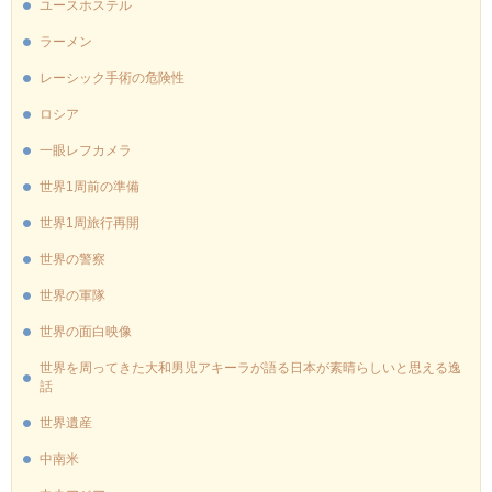
ユースホステル
ラーメン
レーシック手術の危険性
ロシア
一眼レフカメラ
世界1周前の準備
世界1周旅行再開
世界の警察
世界の軍隊
世界の面白映像
世界を周ってきた大和男児アキーラが語る日本が素晴らしいと思える逸
話
世界遺産
中南米