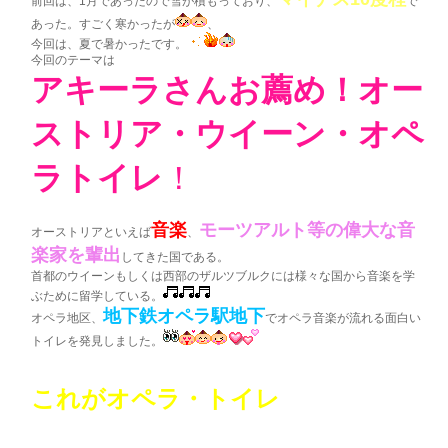
前回は、1月であったので雪が積もっており、
で
あった。すごく寒かったが
、
今回は、夏で暑かったです。
今回のテーマは
アキーラさんお薦め！オー
ストリア・ウイーン・オペ
ラトイレ
！
音楽
モーツアルト等の偉大な音
オーストリアといえば
、
楽家を輩出
してきた国である。
首都のウイーンもしくは西部のザルツブルクには様々な国から音楽を学
ぶために留学している。
地下鉄オペラ駅地下
オペラ地区、
でオペラ音楽が流れる面白い
トイレを発見しました。
これがオペラ・トイレ