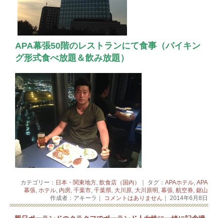
APA幕張50階のレストランにて食事（バイキン
グ形式食べ放題＆飲み放題）
カテゴリー：
日本・関東地方
,
飲食店（国内）
｜ タグ：
APAホテル
,
APA
幕張
,
ホテル
,
内房
,
千葉市
,
千葉県
,
大川原
,
大川原明
,
幕張
,
航空券
,
鋸山
作成者：アキーラ｜
コメントはありません
｜ 2014年6月8日