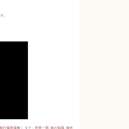
ます。
。
旅行傷害保険
｜ タグ：
世界一周
,
旅の知識
,
海外