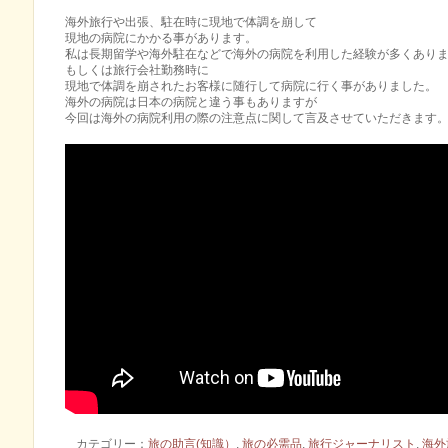
海外旅行や出張、駐在時に現地で体調を崩して
現地の病院にかかる事があります。
私は長期留学や海外駐在などで海外の病院を利用した経験が多くあり
もしくは旅行会社勤務時に
現地で体調を崩されたお客様に随行して病院に行く事がありました。
海外の病院は日本の病院と違う事もありますが
今回は海外の病院利用の際の注意点に関して言及させていただきます
カテゴリー：
旅の助言(知識）
,
旅の必需品
,
旅行ジャーナリスト
,
海外