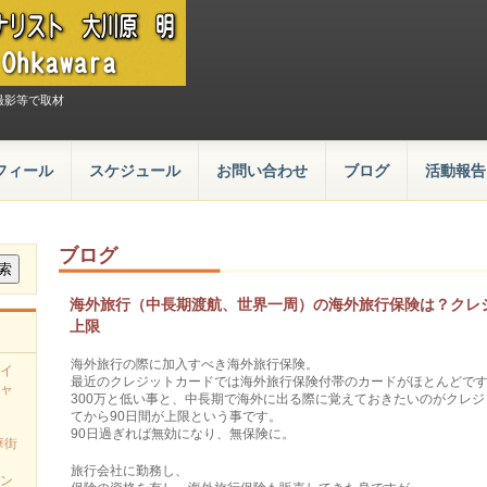
撮影等で取材
フィール
スケジュール
お問い合わせ
ブログ
活動報告
ブログ
海外旅行（中長期渡航、世界一周）の海外旅行保険は？クレ
上限
海外旅行の際に加入すべき海外旅行保険。
イ
最近のクレジットカードでは海外旅行保険付帯のカードがほとんどです
ャ
300万と低い事と、中長期で海外に出る際に覚えておきたいのがクレ
てから90日間が上限という事です。
90日過ぎれば無効になり、無保険に。
華街
旅行会社に勤務し、
ン