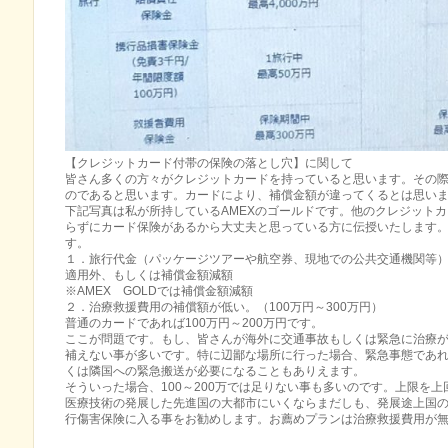
【クレジットカード付帯の保険の落とし穴】に関して
皆さん多くの方々がクレジットカードを持っていると思います。その
のであると思います。カードにより、補償金額が違ってくるとは思い
下記写真は私が所持しているAMEXのゴールドです。他のクレジット
らずにカード保険があるから大丈夫と思っている方に伝授いたします
す。
１．旅行代金（パッケージツアーや航空券、現地での公共交通機関等
適用外、もしくは補償金額減額
※AMEX GOLDでは補償金額減額
２．治療救援費用の補償額が低い。（100万円～300万円）
普通のカードであれば100万円～200万円です。
ここが問題です。もし、皆さんが海外に交通事故もしくは緊急に治療が必
補えない事が多いです。特に辺鄙な場所に行った場合、緊急事態であ
くは隣国への緊急搬送が必要になることもありえます。
そういった場合、100～200万では足りない事も多いのです。上限を
医療技術の発展した先進国の大都市にいくならまだしも、発展途上国
行傷害保険に入る事をお勧めします。お薦めプランは治療救援費用が