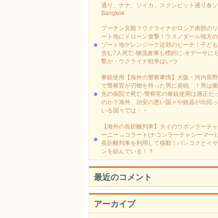
通り、ナナ、ソイカ」スクンビット通り各ソ
Bangkok
プーチン宮殿？ウクライナがロシア南部のリ
ート地にドローン攻撃！ラスノダール地方の
ゾート地ゲレンジーク近郊のビーチ！子ども
含む7人死亡-物流倉庫も標的に‐オデーサに
撃が・ウクライナ戦争はいつ
拳銃使用【海外の警察事情】大阪・河内長野
で警察官が刃物を持った男に発砲 ！男は搬
先の病院で死亡-警察官の拳銃使用は適正だ
のか？海外、治安の悪い国々や銃器が出回っ
いる国々では・・
【海外の長距離列車】タイのウボンラーチャ
ーニー→コラート(ナコンラーチャシーマー)
長距離列車を利用して移動！バンコクとイサ
ンを結んでいる！？
最近のコメント
アーカイブ