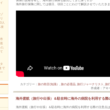
保険の資格を有し、海外旅行保険も販売してきた身ですが
イ
海外旅行保険に関しては後日、項目ごとにわけて解説させていただき
ゾ
リ
3人
も攻
市
送
った
て
タ
まで
ー
カテゴリー：
旅の助言(知識）
,
旅の必需品
,
旅行ジャーナリスト
,
旅
作成者：アキ
海外渡航（旅行や出張）＆駐在時に海外の病院を利用する際
海外渡航（旅行や出張）＆駐在時に海外の病院を利用する際の注意点