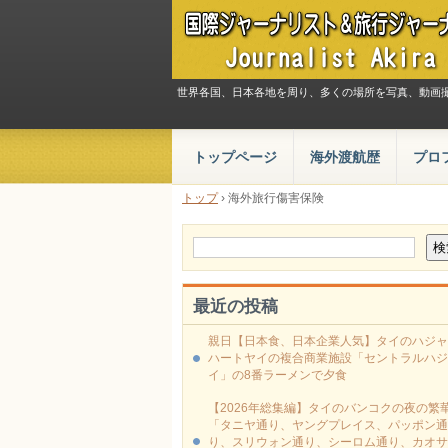
世界各国、日本各地を周り、多くの場所を写真、動画
トップページ
海外渡航歴
プロ
トップ
›
海外旅行傷害保険
最近の投稿
親日【日本食、日本企業人気】タイのハジャ
ハートヤイの複合商業施設「セントラルハジ
イ」の8番ラーメンで夕食
【2026年総集編】タイのバンコクの夜の繁
「タニヤ通り、ヤングプレイス、パッポン通
り、スリウォン通り、シーロム通り、カオサ