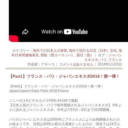
カテゴリー：
海外での日本人の偉業
,
海外で流行る日流（日本）文化
,
海
外日本関連物発見
,
西欧（西ヨーロッパ）
,
親日（国）
｜ タグ：
ジャパン
エキスポ
,
パリ
,
フランス
作成者：アキーラ｜
コメントはありません
｜ 2018年11月5日
【Part1】フランス・パリ・ジャパンエキスポ2018！第一弾！
【Part1】フランス・パリ・ジャパンエキスポ2018！第一弾！
Japan(Japon) Expo Paris 2018,France
ソニーの４KビデオカメラFDR-AX100で撮影
【日本人気のフランス・パリで毎年開催されるジャパンエキスポ】 6年ぶ
りに訪れるジャパンエキスポ。今年は7月5日～8日まで4日間開催。
パリのジャパンエキスポは2000年にフランス人により企画開催されたの
が始まりです。当初は3000人程の入場者だったものが、現在では24万人