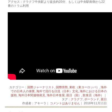
アクセス：クラクフ中央駅より徒歩約20分、もしくは中央駅南側から22
番のトラム利用
カテゴリー：
国際ジャーナリスト
,
国際情勢
,
東欧（東ヨーロッパ）
,
海外
での日本人の偉業
,
海外で流行る日流（日本）文化
,
海外における日本の
援助
,
海外日本関連物発見
,
海外日本食屋
,
親日（国）
,
飲食店（海外）
｜
タグ：
クラクフ
,
ポーランド
,
親日
作成者：アキーラ｜
コメントはありません
｜ 2018年11月11日