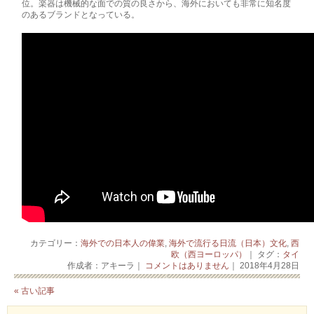
位。楽器は機械的な面での質の­良さから、海­外においても非常に知名度
のあるブランドとなっている。
カテゴリー：
海外での日本人の偉業
,
海外で流行る日流（日本）文化
,
西
欧（西ヨーロッパ）
｜ タグ：
タイ
作成者：アキーラ｜
コメントはありません
｜ 2018年4月28日
« 古い記事