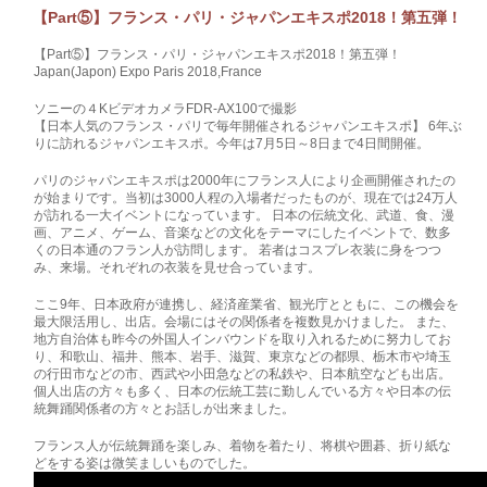
【Part⑤】フランス・パリ・ジャパンエキスポ2018！第五弾！
【Part⑤】フランス・パリ・ジャパンエキスポ2018！第五弾！
Japan(Japon) Expo Paris 2018,France
ソニーの４KビデオカメラFDR-AX100で撮影
【日本人気のフランス・パリで毎年開催されるジャパンエキスポ】 6年ぶ
りに訪れるジャパンエキスポ。今年は7月5日～8日まで4日間開催。
パリのジャパンエキスポは2000年にフランス人により企画開催されたの
が始まりです。当初は3000人程の入場者だったものが、現在では24万人
が訪れる一大イベントになっています。 日本の伝統文化、武道、食、漫
画、アニメ、ゲーム、音楽などの文化をテーマにしたイベントで、数多
くの日本通のフラン人が訪問します。 若者はコスプレ衣装に身をつつ
み、来場。それぞれの衣装を見せ合っています。
ここ9年、日本政府が連携し、経済産業省、観光庁とともに、この機会を
最大限活用し、出店。会場にはその関係者を複数見かけました。 また、
地方自治体も昨今の外国人インバウンドを取り入れるために努力してお
り、和歌山、福井、熊本、岩手、滋賀、東京などの都県、栃木市や埼玉
の行田市などの市、西武や小田急などの私鉄や、日本航空なども出店。
個人出店の方々も多く、日本の伝統工芸に勤しんでいる方々や日本の伝
統舞踊関係者の方々とお話しが出来ました。
フランス人が伝統舞踊を楽しみ、着物を着たり、将棋や囲碁、折り紙な
どをする姿は微笑ましいものでした。