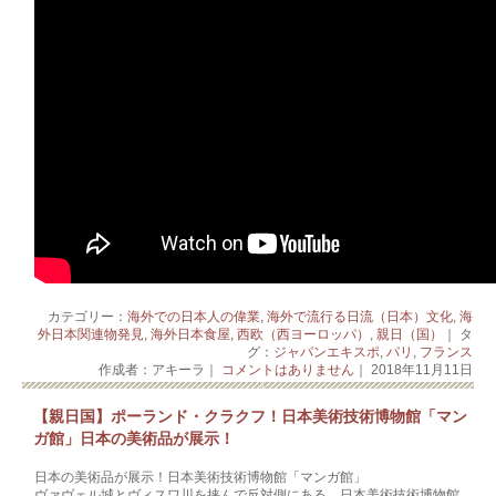
カテゴリー：
海外での日本人の偉業
,
海外で流行る日流（日本）文化
,
海
外日本関連物発見
,
海外日本食屋
,
西欧（西ヨーロッパ）
,
親日（国）
｜ タ
グ：
ジャパンエキスポ
,
パリ
,
フランス
作成者：アキーラ｜
コメントはありません
｜ 2018年11月11日
【親日国】ポーランド・クラクフ！日本美術技術博物館「マン
ガ館」日本の美術品が展示！
日本の美術品が展示！日本美術技術博物館「マンガ館」
ヴァヴェル城とヴィスワ川を挟んで反対側にある、日本美術技術博物館