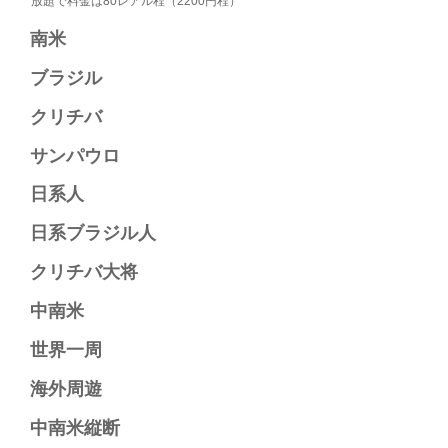
放題で料金は80レアル程（2200円程）
南米​
ブラジル​
クリチバ​
サンパウロ​
日系人​
日系ブラジル人​
クリチバ大将​
中南米​
世界一周​
海外周遊​
中南米縦断​