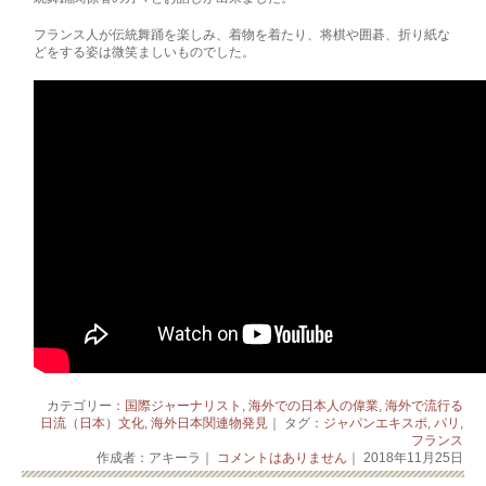
フランス人が伝統舞踊を楽しみ、着物を着たり、将棋や囲碁、折り紙な
どをする姿は微笑ましいものでした。
カテゴリー：
国際ジャーナリスト
,
海外での日本人の偉業
,
海外で流行る
日流（日本）文化
,
海外日本関連物発見
｜ タグ：
ジャパンエキスポ
,
パリ
,
フランス
作成者：アキーラ｜
コメントはありません
｜ 2018年11月25日