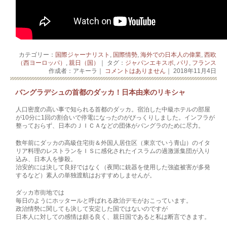
カテゴリー：
国際ジャーナリスト
,
国際情勢
,
海外での日本人の偉業
,
西欧
（西ヨーロッパ）
,
親日（国）
｜ タグ：
ジャパンエキスポ
,
パリ
,
フランス
作成者：アキーラ｜
コメントはありません
｜ 2018年11月4日
バングラデシュの首都のダッカ！日本由来のリキシャ
人口密度の高い事で知られる首都のダッカ。宿泊した中級ホテルの部屋
が10分に1回の割合いで停電になったのがびっくりしました。インフラが
整っておらず、日本のＪＩＣＡなどの団体がバングラのために尽力。
数年前にダッカの高級住宅街＆外国人居住区（東京でいう青山）のイタ
リア料理のレストランをＩＳに感化されたイスラムの過激派集団が入り
込み、日本人を惨殺。
治安的には決して良好ではなく（夜間に銃器を使用した強盗被害が多発
するなど）素人の単独渡航はおすすめしませんが。
ダッカ市街地では
毎日のようにホッタールと呼ばれる政治デモがおこっています。
政治情勢に関しても決して安定した国ではないのですが
日本人に対しての感情は頗る良く、親日国であると私は断言できます。