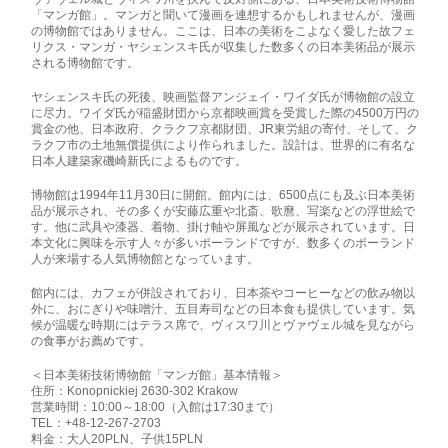
「マンガ館」。マンガと聞いて漫画を連想するかもしれませんが、漫画
の博物館ではありません。ここは、日本の美術をこよなく愛した故フェ
リクス・マンガ・ヤシェンスキ氏が収集した数多くの日本美術品が展示
される博物館です。
ヤシェンスキ氏の死後、映画監督アンジェイ・ワイダ氏が博物館の設立
に尽力。ワイダ氏が稲盛財団から京都映画賞を受賞した際の4500万円の
賞金の他、日本政府、クラクフ京都財団、JR東労組の寄付、そして、ク
ラクフ市の土地無償提供により作られました。設計は、世界的に有名な
日本人建築家磯崎新氏によるものです。
博物館は1994年11月30日に開館。館内には、6500点にも及ぶ日本美術
品が展示され、その多くが安藤広重や北斎、歌麿、写楽などの浮世絵で
す。他に武具や漆器、着物、掛け軸や屏風などが展示されています。日
本文化に興味を示す人々が多いポーランドですが、数多くのポーランド
人が来場する人気博物館となっています。
館内には、カフェが併設されており、日本茶やコーヒーなどの飲み物以
外に、おにぎりや味噌汁、五目寿司などの日本食も提供しています。気
候が温暖な時期にはテラス席で、ヴィスワ川とヴァヴェル城を見ながら
の食事がお薦めです。
＜日本美術技術博物館「マンガ館」基本情報＞
住所：Konopnickiej 2630-302 Krakow
営業時間：10:00～18:00（入館は17:30まで）
TEL：+48-12-267-2703
料金：大人20PLN、子供15PLN