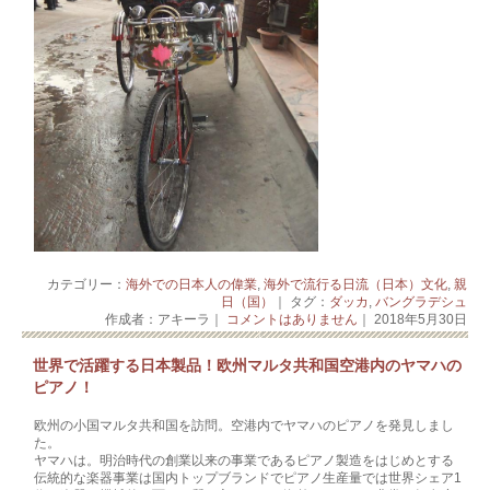
カテゴリー：
海外での日本人の偉業
,
海外で流行る日流（日本）文化
,
親
日（国）
｜ タグ：
ダッカ
,
バングラデシュ
作成者：アキーラ｜
コメントはありません
｜ 2018年5月30日
世界で活躍する日本製品！欧州マルタ共和国空港内のヤマハの
ピアノ！
欧州の小国マルタ共和国を訪問。空港内でヤマハのピアノを発見しまし
た­。
ヤマハは。明治時代の創業以来の事業であるピアノ製造をはじめとする
伝統的な楽器事業­は国内トッ­プブランドでピアノ生産量では世界シェア1