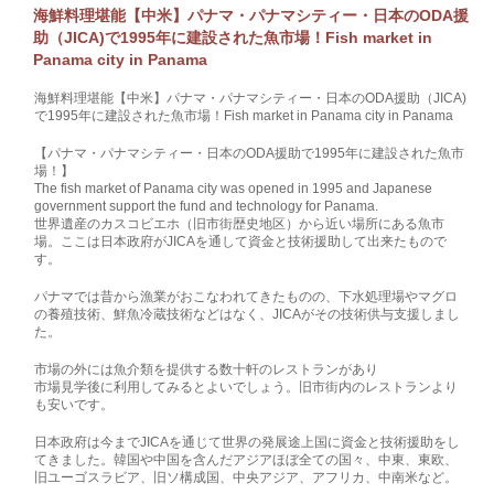
海鮮料理堪能【中米】パナマ・パナマシティー・日本のODA援
助（JICA)で1995年に建設された魚市場！Fish market in
Panama city in Panama
海鮮料理堪能【中米】パナマ・パナマシティー・日本のODA援助（JICA)
で1995年に建設された魚市場！Fish market in Panama city in Panama
【パナマ・パナマシティー・日本のODA援助で1995年に建設された魚市
場！】
The fish market of Panama city was opened in 1995 and Japanese
government support the fund and technology for Panama.
世界遺産のカスコビエホ（旧市街歴史地区）から近い場所にある魚市
場。ここは日本政府がJICAを通して資金と技術援助して出来たもので
す。
パナマでは昔から漁業がおこなわれてきたものの、下水処理場やマグロ
の養殖技術、鮮魚冷蔵技術などはなく、JICAがその技術供与支援しまし
た。
市場の外には魚介類を提供する数十軒のレストランがあり
市場見学後に利用してみるとよいでしょう。旧市街内のレストランより
も安いです。
日本政府は今までJICAを通じて世界の発展途上国に資金と技術援助をし
てきました。韓国や中国を含んだアジアほぼ全ての国々、中東、東欧、
旧ユーゴスラビア、旧ソ構成国、中央アジア、アフリカ、中南米など。