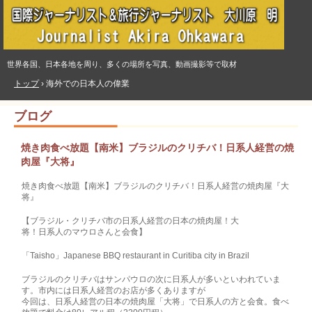
世界各国、日本各地を周り、多くの場所を写真、動画撮影等で取材
トップ
›
海外での日本人の偉業
ブログ
焼き肉食べ放題【南米】ブラジルのクリチバ！日系人経営の焼
肉屋『大将』
焼き肉食べ放題【南米】ブラジルのクリチバ！日系人経営の焼肉屋『大
将』
【ブラジル・クリチバ市の日系人経営の日本の焼肉屋！大
将！日系人のマウロさんと会食】
「Taisho」Japanese BBQ restaurant in Curitiba city in Brazil
ブラジルのクリチバはサンパウロの次に日系人が多いといわれていま
す。市内には日系人経営のお店が多くありますが
今回は、日系人経営の日本の焼肉屋「大将」で日系人の方と会食。食べ