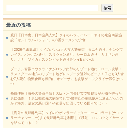
最近の投稿
親日【日本食、日本企業人気】タイのハジャイハートヤイの複合商業施
設「セントラルハジャイ」の8番ラーメンで夕食
【2026年総集編】タイのバンコクの夜の繁華街「タニヤ通り、ヤングプ
レイス、パッポン通り、スリウォン通り、シーロム通り、カオサン通
り、ナナ、ソイカ」スクンビット通り各ソイBangkok
プーチン宮殿？ウクライナがロシア南部のリゾート地にドローン攻撃！
ラスノダール地方のリゾート地ゲレンジーク近郊のビーチ！子ども3人含
む7人死亡-物流倉庫も標的に‐オデーサにも攻撃が・ウクライナ戦争はい
つ
拳銃使用【海外の警察事情】大阪・河内長野市で警察官が刃物を持った
男に発砲 ！男は搬送先の病院で死亡-警察官の拳銃使用は適正だったの
か？海外、治安の悪い国々や銃器が出回っている国々では・・
【海外の長距離列車】タイのウボンラーチャターニー→コラート(ナコン
ラーチャシーマー)まで長距離列車を利用して移動！バンコクとイサーン
を結んでいる！？