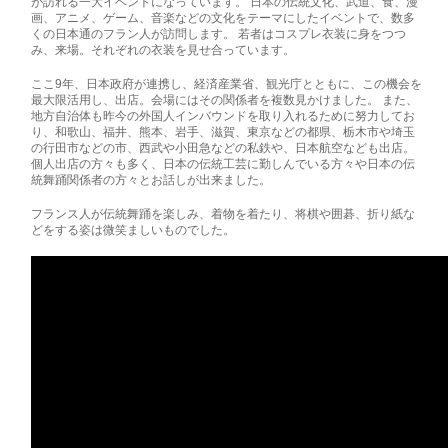
が訪れる一大イベントになっています。 日本の伝統文化、武道、食、漫
画、アニメ、ゲーム、音楽などの文化をテーマにしたイベントで、数多
くの日本通のフラン人が訪問します。 若者はコスプレ衣装に身をつつ
み、来場。それぞれの衣装を見せ合っています。
ここ9年、日本政府が連携し、経済産業省、観光庁とともに、この機会を
最大限活用し、出店。会場にはその関係者を複数見かけました。 また、
地方自治体も昨今の外国人インバウンドを取り入れるために努力してお
り、和歌山、福井、熊本、岩手、滋賀、東京などの都県、栃木市や埼玉
の行田市などの市、西武や小田急などの私鉄や、日本航空なども出店。
個人出店の方々も多く、日本の伝統工芸に勤しんでいる方々や日本の伝
統舞踊関係者の方々とお話しが出来ました。
フランス人が伝統舞踊を楽しみ、着物を着たり、将棋や囲碁、折り紙な
どをする姿は微笑ましいものでした。