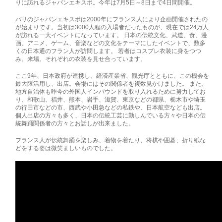
りに訪れるジャパンエキスポ。今年は7月5日～8日まで4日間開催。
パリのジャパンエキスポは2000年にフランス人により企画開催されたの
が始まりです。当初は3000人程の入場者だったものが、現在では24万人
が訪れる一大イベントになっています。 日本の伝統文化、武道、食、漫
画、アニメ、ゲーム、音楽などの文化をテーマにしたイベントで、数多
くの日本通のフラン人が訪問します。 若者はコスプレ衣装に身をつつ
み、来場。それぞれの衣装を見せ合っています。
ここ9年、日本政府が連携し、経済産業省、観光庁とともに、この機会を
最大限活用し、出店。会場にはその関係者を複数見かけました。 また、
地方自治体も昨今の外国人インバウンドを取り入れるために努力してお
り、和歌山、福井、熊本、岩手、滋賀、東京などの都県、栃木市や埼玉
の行田市などの市、西武や小田急などの私鉄や、日本航空なども出店。
個人出店の方々も多く、日本の伝統工芸に勤しんでいる方々や日本の伝
統舞踊関係者の方々とお話しが出来ました。
フランス人が伝統舞踊を楽しみ、着物を着たり、将棋や囲碁、折り紙な
どをする姿は微笑ましいものでした。