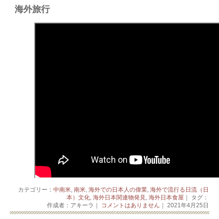
海外旅行
カテゴリー：
中南米
,
南米
,
海外での日本人の偉業
,
海外で流行る日流（日
本）文化
,
海外日本関連物発見
,
海外日本食屋
｜ タグ：
作成者：アキーラ｜
コメントはありません
｜ 2021年4月25日