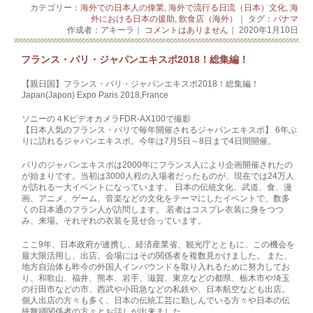
カテゴリー：
海外での日本人の偉業
,
海外で流行る日流（日本）文化
,
海
外における日本の援助
,
飲食店（海外）
｜ タグ：
パナマ
作成者：アキーラ｜
コメントはありません
｜ 2020年1月10日
フランス・パリ・ジャパンエキスポ2018！総集編！
【親日国】フランス・パリ・ジャパンエキスポ2018！総集編！
Japan(Japon) Expo Paris 2018,France
ソニーの４KビデオカメラFDR-AX100で撮影
【日本人気のフランス・パリで毎年開催されるジャパンエキスポ】 6年ぶ
りに訪れるジャパンエキスポ。今年は7月5日～8日まで4日間開催。
パリのジャパンエキスポは2000年にフランス人により企画開催されたの
が始まりです。当初は3000人程の入場者だったものが、現在では24万人
が訪れる一大イベントになっています。 日本の伝統文化、武道、食、漫
画、アニメ、ゲーム、音楽などの文化をテーマにしたイベントで、数多
くの日本通のフラン人が訪問します。 若者はコスプレ衣装に身をつつ
み、来場。それぞれの衣装を見せ合っています。
ここ9年、日本政府が連携し、経済産業省、観光庁とともに、この機会を
最大限活用し、出店。会場にはその関係者を複数見かけました。 また、
地方自治体も昨今の外国人インバウンドを取り入れるために努力してお
り、和歌山、福井、熊本、岩手、滋賀、東京などの都県、栃木市や埼玉
の行田市などの市、西武や小田急などの私鉄や、日本航空なども出店。
個人出店の方々も多く、日本の伝統工芸に勤しんでいる方々や日本の伝
統舞踊関係者の方々とお話しが出来ました。