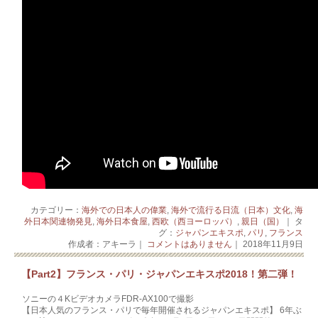
カテゴリー：
海外での日本人の偉業
,
海外で流行る日流（日本）文化
,
海
外日本関連物発見
,
海外日本食屋
,
西欧（西ヨーロッパ）
,
親日（国）
｜ タ
グ：
ジャパンエキスポ
,
パリ
,
フランス
作成者：アキーラ｜
コメントはありません
｜ 2018年11月9日
【Part2】フランス・パリ・ジャパンエキスポ2018！第二弾！
ソニーの４KビデオカメラFDR-AX100で撮影
【日本人気のフランス・パリで毎年開催されるジャパンエキスポ】 6年ぶ