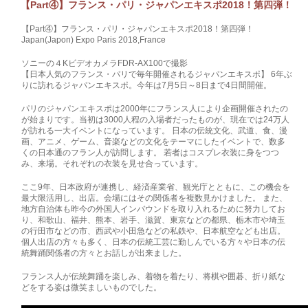
【Part④】フランス・パリ・ジャパンエキスポ2018！第四弾！
【Part④】フランス・パリ・ジャパンエキスポ2018！第四弾！
Japan(Japon) Expo Paris 2018,France
ソニーの４KビデオカメラFDR-AX100で撮影
【日本人気のフランス・パリで毎年開催されるジャパンエキスポ】 6年ぶ
りに訪れるジャパンエキスポ。今年は7月5日～8日まで4日間開催。
パリのジャパンエキスポは2000年にフランス人により企画開催されたの
が始まりです。当初は3000人程の入場者だったものが、現在では24万人
が訪れる一大イベントになっています。 日本の伝統文化、武道、食、漫
画、アニメ、ゲーム、音楽などの文化をテーマにしたイベントで、数多
くの日本通のフラン人が訪問します。 若者はコスプレ衣装に身をつつ
み、来場。それぞれの衣装を見せ合っています。
ここ9年、日本政府が連携し、経済産業省、観光庁とともに、この機会を
最大限活用し、出店。会場にはその関係者を複数見かけました。 また、
地方自治体も昨今の外国人インバウンドを取り入れるために努力してお
り、和歌山、福井、熊本、岩手、滋賀、東京などの都県、栃木市や埼玉
の行田市などの市、西武や小田急などの私鉄や、日本航空なども出店。
個人出店の方々も多く、日本の伝統工芸に勤しんでいる方々や日本の伝
統舞踊関係者の方々とお話しが出来ました。
フランス人が伝統舞踊を楽しみ、着物を着たり、将棋や囲碁、折り紙な
どをする姿は微笑ましいものでした。