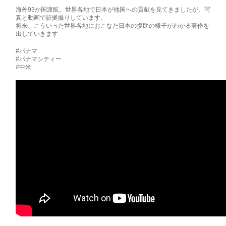
海外93か国渡航。世界各地で日本が他国への貢献を見てきましたが、写
真と動画で証拠撮りしています。
将来、こういった世界各地におこなた日本の援助の様子がわかる著作を
出していきます
#パナマ
#パナマシティー
#中米