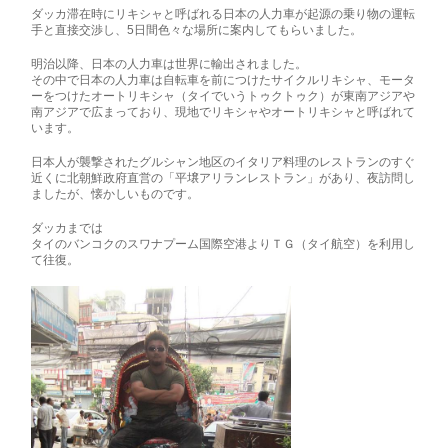
ダッカ滞在時にリキシャと呼ばれる日本の人力車が起源の乗り物の運転
手と直接交渉し、5日間色々な場所に案内してもらいました。
明治以降、日本の人力車は世界に輸出されました。
その中で日本の人力車は自転車を前につけたサイクルリキシャ、モータ
ーをつけたオートリキシャ（タイでいうトゥクトゥク）が東南アジアや
南アジアで広まっており、現地でリキシャやオートリキシャと呼ばれて
います。
日本人が襲撃されたグルシャン地区のイタリア料理のレストランのすぐ
近くに北朝鮮政府直営の「平壌アリランレストラン」があり、夜訪問し
ましたが、懐かしいものです。
ダッカまでは
タイのバンコクのスワナプーム国際空港よりＴＧ（タイ航空）を利用し
て往復。