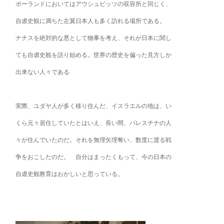
ポーランドにおいてはアウシュビッツの収容所と同じく、
自虐史観に満ちた左翼日本人も多く訪れる場所である。
ナチスを絶対的な悪として物事を考え、それが日本に関し
ても自虐史観を語り始める。世界の歴史を偏った見方しか
出来ない人々である
実際、ユダヤ人が多く移り住んだ、イスラエルの地は、い
くら元々居住していたとはいえ、長い間、パレスチナの人
々が住んでいたのだ。それを無理矢理奪い、数度に渡る戦
争をおこしたのだ。 自分はまったくもって、今の日本の
自虐史観教育はおかしいと思っている。