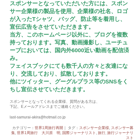
スポンサーとなっていただいた方には、スポン
サー企業様の製品を使用、企業様の社名、ロゴ
が入ったTシャツ、バッグ、防止等を着用し、
宣伝広告をさせていただきます。
当方、このホームページ以外に、ブログを複数
持っております。写真、動画撮影し、ユーチュ
ーブにおいては、国内外6000近い動画を配信済
み。
フェイスブックにても数千人の方々と友達にな
り、交流しており、拡散しております。
他にツイッター、グーグルプラス等のSNSをく
ちし宣伝させていただきます。
スポンサーとなってくれる企業様、質問がある方は、
下記、Eメールアドレスまでご連絡ください。
last-samurai-akira@hotmail.co.jp
カテゴリー：
世界1周旅行再開
｜ タグ：
スポンサー企業様
,
スポンサー募
集
,
世界1周旅行 大川原 明
,
国際ジャーナリスト
,
旅行
,
旅行ジャーナリ
スト