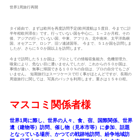
世界1周旅行再開
タイ経由で、まずは欧州を再度訪問予定(欧州渡航は５度目、今までに計
半年程欧州滞在）です。行っていない国を中心に。１～２か月程。その
後、アジアの行っていない国、中東、アフリカ、北中南米、太平洋島嶼
国、オセアニア、ロシア、旧ソ連諸国等。 今まで、５１か国を訪問しま
したが、さらに５０か国以上を訪問します。
今まで訪問した５１か国は、プロとしての情報収集能力、危機管理力、
嗅覚により、危ない目に遭いませんでしたが、これからの５０か国は、
事情が違い、無事に帰国できる１００％の自信は、プロの自分でもござ
いません。 短期旅行はスーツケースで行く事がほとんどですが、長期の
周遊旅行に関しては、写真のバックを利用します。重さは１５キロ程。
マスコミ関係者様
世界1周に際し、世界の人々、食、宿、国際関係、世界
遺（建物等）訪問、催し物（見本市等）に参加、話題
となっている場所、かつての戦跡地訪問、紛争地域訪