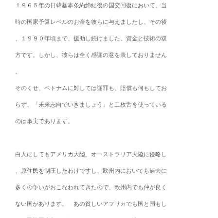
１９６５年の日韓基本条約締結後の国交回復において、当
時の国家予算レベルのお金を彼らに与えましたし、その後
、１９９０年頃まで、援助し続けました。資金と技術の双
方です。しかし、彼らは全く感謝の意を表しておりません
。
そのくせ、ベトナムに対しては謝罪も、賠償も何もしてお
らず、「未来志向でいきましょう」と二枚舌を使っている
のは事実であります。
白人にしてもアメリカ大陸、オーストラリア大陸に侵略し
、原住民を制圧したわけですし、欧州内においても過去に
多くの争いがおこなわれてきたので、欧州内でも仲が良く
ない国があります。 あの貧しいアフリカでも国と国もし