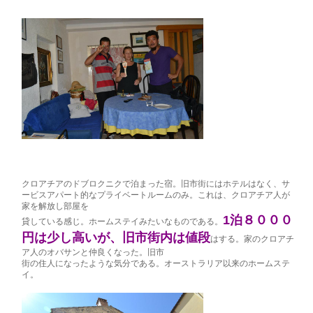
クロアチアのドブロクニクで泊まった宿。旧市街にはホテルはなく、サ
ービスアパート的なプライベートルームのみ。これは、クロアチア人が
家を解放し部屋を
1泊８０００
貸している感じ。ホームステイみたいなものである。
円は少し高いが、旧市街内は値段
はする。家のクロアチ
ア人のオバサンと仲良くなった。旧市
街の住人になったような気分である。オーストラリア以来のホームステ
イ。