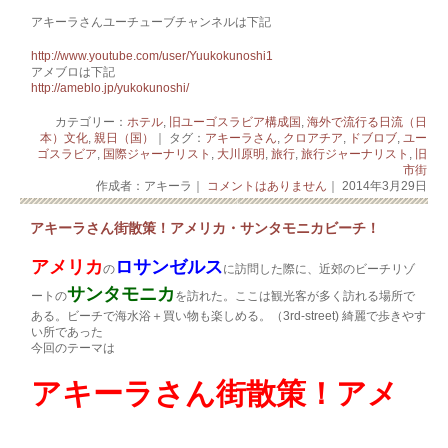
アキーラさんユーチューブチャンネルは下記
http://www.youtube.com/user/Yuukokunoshi1
アメブロは下記
http://ameblo.jp/yukokunoshi/
カテゴリー：
ホテル
,
旧ユーゴスラビア構成国
,
海外で流行る日流（日
本）文化
,
親日（国）
｜ タグ：
アキーラさん
,
クロアチア
,
ドブロブ
,
ユー
ゴスラビア
,
国際ジャーナリスト
,
大川原明
,
旅行
,
旅行ジャーナリスト
,
旧
市街
作成者：アキーラ｜
コメントはありません
｜ 2014年3月29日
アキーラさん街散策！アメリカ・サンタモニカビーチ！
アメリカ
ロサンゼルス
の
に訪問した際に、近郊のビーチリゾ
サンタモニカ
ートの
を訪れた。ここは観光客が多く訪れる場所で
ある。ビーチで海水浴＋買い物も楽しめる。（3rd-street) 綺麗で歩きやす
い所であった
今回のテーマは
アキーラさん街散策！アメ