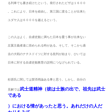
る列車でも書き続けたという。発行されたビザは１６００
。これにより、日本を経由し、第三国に渡ることが出来た
ユダヤ人は６０００を越えるという。
この人はよく、自虐史観に満ちた日本を憂う事が出来ない
左翼主義者達に崇められる時がある。そして、そこから過
去の大戦のナチスドイツに対する批判が始まり、ひいては
日本に対する自虐史観教育の説明につなげられている。
杉原氏に関しては賛否両論ある事と思う。しかし、自分の
武士道精神（彼は士族の出で、祖先は武士
見解では
である
）における情があったと思う。あれだけの人だ