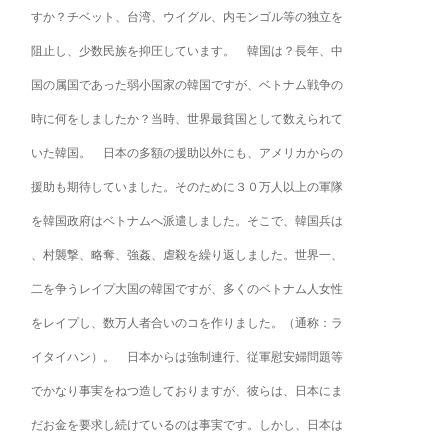
すか？チベット、台湾、ウイグル、内モンゴル等の独立を
阻止し、少数民族を抑圧しています。 韓国は？長年、中
国の属国であった弱小国家の韓国ですが、ベトナム戦争の
時に何をしましたか？当時、世界最貧国として数えられて
いた韓国。 日本の多額の援助以外にも、アメリカからの
援助も期待していました。そのために３０万人以上の軍隊
を韓国政府はベトナムへ派遣しました。そこで、韓国兵は
、村襲撃、略奪、強姦、虐殺を繰り返しました。世界一、
二を争うレイプ大国の韓国ですが、多くのベトナム人女性
をレイプし、数万人者合いのコを作りました。（通称：ラ
イタイハン）。 日本からは強制連行、従軍慰安婦問題等
でかなり事実をねつ造しておりますが、彼らは、日本にま
だお金を要求し続けているのは事実です。しかし、日本は