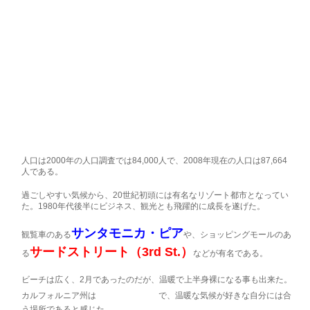
人口は2000年の人口調査では84,000人で、2008年現在の人口は87,664
人である。
過ごしやすい気候から、20世紀初頭には有名なリゾート都市となってい
た。1980年代後半にビジネス、観光とも飛躍的に成長を遂げた。
サンタモニカ・ピア
観覧車のある
や、ショッピングモールのあ
サードストリート（3rd St.）
る
などが有名である。
ビーチは広く、2月であったのだが、温暖で上半身裸になる事も出来た。
気候が温暖
カルフォルニア州は
で、温暖な気候が好きな自分には合
う場所であると感じた。