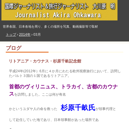
世界各国、日本各地を周り、多くの場所を写真、動画撮影等で取材
トップ
›
2014年
›
03月
ブログ
リトアニア・カウナス・杉原千畝記念館
平成24年(2012年）6月に４か月にわたる欧州視察旅行において、訪問し
たバルト３国の１国であるリトアニア。
首都のヴィリニュス、トラカイ、古都のカウナ
ス
を訪問しました。ここは何が有名
杉原千畝氏
かというユダヤ人の命を救った
が領事代理と
して赴任していた地であり、日本領事館があった場所であ