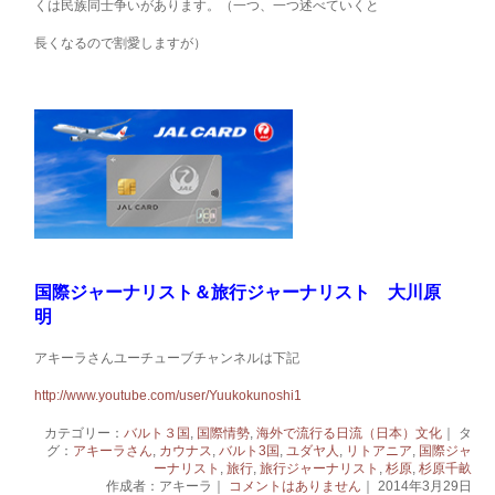
くは民族同士争いがあります。（一つ、一つ述べていくと
長くなるので割愛しますが）
国際ジャーナリスト＆旅行ジャーナリスト 大川原
明
アキーラさんユーチューブチャンネルは下記
http://www.youtube.com/user/Yuukokunoshi1
カテゴリー：
バルト３国
,
国際情勢
,
海外で流行る日流（日本）文化
｜ タ
グ：
アキーラさん
,
カウナス
,
バルト3国
,
ユダヤ人
,
リトアニア
,
国際ジャ
ーナリスト
,
旅行
,
旅行ジャーナリスト
,
杉原
,
杉原千畝
作成者：アキーラ｜
コメントはありません
｜ 2014年3月29日