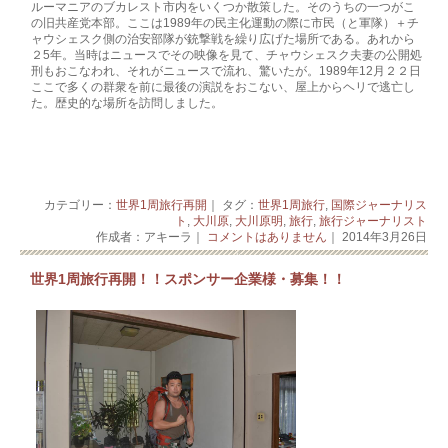
ルーマニアのブカレスト市内をいくつか散策した。
そのうちの一つがこ
の旧共産党本部。ここは1989年の
民主化運動の際に市民（と軍隊）＋チ
ャウシェスク側の治
安部隊が銃撃戦を繰り広げた場所である。あれから
２5年。当時はニュースでその映像を見て、チャウシェ
スク夫妻の公開処
刑もおこなわれ、それがニュースで流れ
、驚いたが。1989年12月２２日
ここで多くの群衆を
前に最後の演説をおこない、屋上からヘリで逃亡し
た。歴
史的な場所を訪問しました。
カテゴリー：
世界1周旅行再開
｜ タグ：
世界1周旅行
,
国際ジャーナリス
ト
,
大川原
,
大川原明
,
旅行
,
旅行ジャーナリスト
作成者：アキーラ｜
コメントはありません
｜ 2014年3月26日
世界1周旅行再開！！スポンサー企業様・募集！！