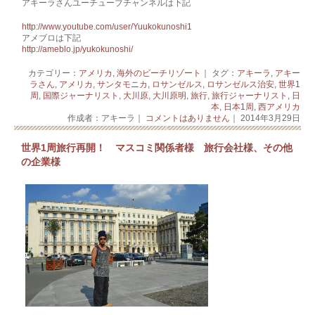
アキーラさんユーチューブチャンネルは下記
http://www.youtube.com/user/Yuukokunoshi1
アメブロは下記
http://ameblo.jp/yukokunoshi/
カテゴリー：
アメリカ
,
海外のビーチリゾート
｜ タグ：
アキーラ
,
アキー
ラさん
,
アメリカ
,
サンタモニカ
,
ロサンゼルス
,
ロサンゼルス治安
,
世界1
周
,
国際ジャーナリスト
,
大川原
,
大川原明
,
旅行
,
旅行ジャーナリスト
,
日
本
,
日本1周
,
西アメリカ
作成者：アキーラ｜
コメントはありません
｜ 2014年3月29日
世界1周旅行再開！ マスコミ関係者様 旅行会社様、その他
の企業様