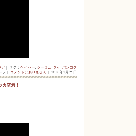
ジア
｜ タグ：
ゲイバー
,
シーロム
,
タイ
,
バンコク
ーラ｜
コメントはありません
｜ 2016年2月25日
ッカ空港！