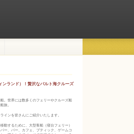
ィンランド）！贅沢なバルト海クルーズ
船。世界には数多­くのフェリーやクルーズ船
る船旅。
ラインを皆さんに­ご紹介いたします。
移動するために­、大型客船（寝台フェリー）
ーパー、バー、カフェ、ブティック、ゲームコ