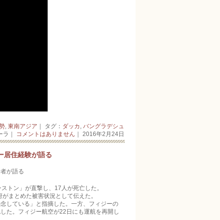
勢
,
東南アジア
｜ タグ：
ダッカ
,
バングラデシュ
ーラ｜
コメントはありません
｜ 2016年2月24日
ー居住経験が語る
験者が語る
ストン」が直撃­し、17人が死亡した。
府がまとめた被­害状況として伝えた。
念している」と指­摘した。一方、フィジーの
した。フィジー航空が22日にも運航を再開し