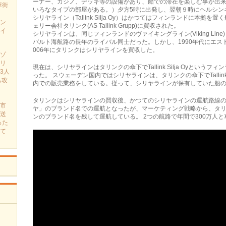
ーナー、カジ­ノ、デッキ等の­設備があり、船での滞在を楽しむ事が出来
華街
いろなタイプの部屋がある。）夕方5時に出発し、翌朝９時にヘルシンキ
シリヤライン（Tallink Silja Oy）はかつてはフィンランドに本拠を
ン
ェリー会社タリンク(AS Tallink Grupp)に買収された。
イ
シリヤラインは、同じフィンランドのヴァイキングライン(Viking Li
バルト海航路の長年のライバル­­同士だった。しかし、1990年代にエス
006年にタリンクはシリヤラインを買収した。
ゾ
リ
現在は、シリヤラインはタリンクの傘下でTallink Silja Oyとい
3人
った。 スウェーデン国内ではシリヤラインは、タリンクの傘下でTallink
も攻
内での販売業務をしている。従って、シリヤラ­­インが保有していた船
タリンクはシリヤラインの買収後、かつてのシリヤラインの運航路線の見
市
ヤ」のブランド名での運航となったが、マーケティング戦略­か­ら、タリ
送
ンのブランド名を残して­運航­している。 2つの航路で年間で300万人
った
て