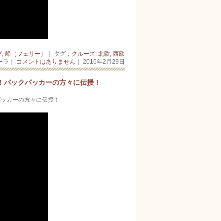
ブ
,
船（フェリー）
｜ タグ：
クルーズ
,
北欧
,
西欧
ーラ｜
コメントはありません
｜ 2016年2月29日
！バックパッカーの方々に伝授！
パッカーの方々に伝授！