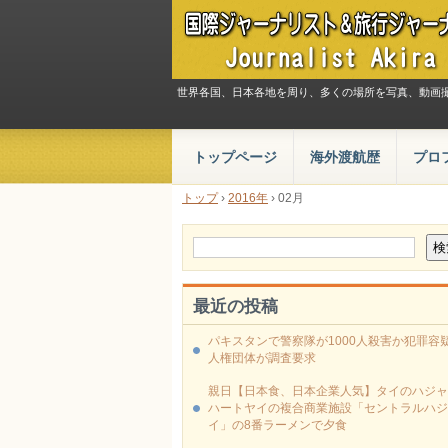
世界各国、日本各地を周り、多くの場所を写真、動画
トップページ
海外渡航歴
プロ
トップ
›
2016年
›
02月
最近の投稿
パキスタンで警察隊が1000人殺害か犯罪容疑
人権団体が調査要求
親日【日本食、日本企業人気】タイのハジャ
ハートヤイの複合商業施設「セントラルハジ
イ」の8番ラーメンで夕食