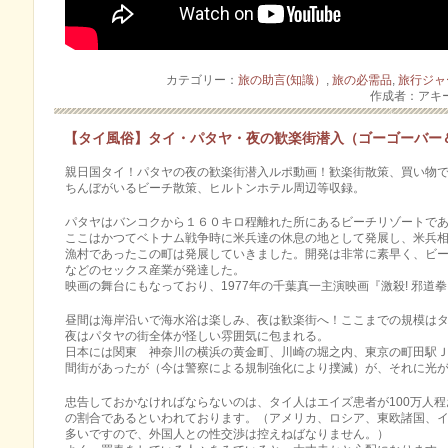
カテゴリー：
旅の助言(知識）
,
旅の必需品
,
旅行ジャ
作成者：アキ
【タイ風俗】タイ・パタヤ・夜の歓楽街潜入（ゴーゴーバー
親日国タイ！パタヤの夜の歓楽街潜入ルポ動画！歓楽街散策、買い物で
ちんぼがいるビーチ散策、ヒルトンホテル周辺等収録。
パタヤはバンコクから１６０キロ程離れた所にあるビーチリゾートで
ここはかつてベトナム戦争時に米兵達の休息の地として発展し、米兵相手
漁村であったこの町は発展していきました。開発は非常に­素早く、ビ
などのセックス産業が発達した­。
映画の舞台にもなっており、1977年の千葉真一主演映画『激殺! 邪道
昼間は海岸沿いで­海水浴は楽しみ、夜は歓楽街へ！ここまでの規模はタ
夜はパタヤの街全­体が怪しい雰囲気に包まれる。
日本には関東 神奈川の横浜の黄金町、川崎の堀之内、東京の町田駅ＪＲ
間街があったが（今は警察による規制強化により撲滅）が、それに光が
忠告しておかなければならないのは、タイ人はエイズ患者が100万人程お
の割合であるといわれております。（アメリカ、ロシア­、東欧諸国、
多いですので、外国人との性­交渉は控えねばなりません。）