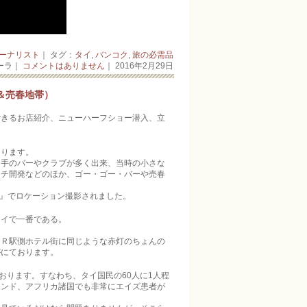
ーナリスト
｜ タグ：
タイ
,
バンコク
,
旅の必需品
ーラ｜
コメントはありません
｜ 2016年2月29日
＆売春地帯）
きるお店紹介、ニ­ューハーフショー潜入、立
あります。
のバーやクラブ­が­多­く出来、当時の小さな
ーチ開発などのほか、ゴー・ゴー・バーや売春
拳』でロケーション撮影されました。
イで一番である­。
駅側ホテル街に同じような赤灯­­のちょんの
にて­おります。
ります。すな­わち、タイ国民の60人に1人程
インド、アフリカ諸国でも非常にエイズ患者が