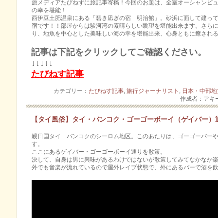
旅メディアたびねずに旅記事寄稿！今回のお題は、全室オーシャンビ
の幸を堪能！
西伊豆土肥温泉にある「碧き凪ぎの宿 明治館」。砂浜に面して建っ
宿です！！部屋からは駿河湾の素晴らしい眺望を堪能出来ます。さらには
り、地魚を中心とした美味しい海の幸を堪能出来、心身ともに癒され
記事は下記をクリックしてご確認ください。
↓↓↓↓↓
たびねす記事
カテゴリー：
たびねす記事
,
旅行ジャーナリスト
,
日本・中部地
作成者：アキ
【タイ風俗】タイ・バンコク・ゴーゴーボーイ（ゲイバー）
親日国タイ バンコクのシーロム地区。このあたりは、ゴーゴーバーや
す。
ここにあるゲイバー・ゴーゴーボーイ通りを散策。
決して、自身は男に­興味があるわけではないが散策してみてなかなか
外でも音楽が流れているので屋外レイブ状態で、外にあるバーで酒を飲