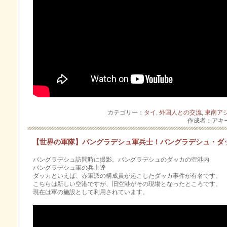
カテゴリー：
タイ
,
外国人との交流
,
東南ア
作成者：アキ
【世界の軍隊】バングラデシュ軍兵士！バングラデシュ・ダ
バングラデシュ訪問時に撮影。バングラデシュのダッカの空港内
バングラデシュ軍の兵士達
ダッカといえば、赤軍派の構成員が起こしたダッカ事件が有名です。
こちらは新しい空港ですが、旧空港がその現場となったところです。
現在は軍の施設として利用されています。