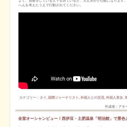
よく、買春をしている人々をみていると、大丈夫かと心配になります。
へんを考えたうえで行動されてください。
カテゴリー：
タイ
,
国際ジャーナリスト
,
外国人との交流
,
外国人美女
,
作成者：アキ
全室オーシャンビュー！西伊豆・土肥温泉「明治館」で景色