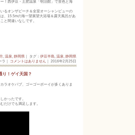
ュー！西伊豆・土肥温泉「明治館」で景色と海
ているオンザビーチ＆全室オーシャンビューの
、15.5mの海一望展望大浴場＆露天風呂があ
ること間違いなしです。
方
,
温泉
,
静岡県
｜ タグ：
伊豆半島
,
温泉
,
静岡県
ーラ｜
コメントはありません
｜ 2016年2月25日
通り！ゲイ天国？
カラオケパブ、ゴーゴーボーイ­が多くありま
楽しかったです。
むだけでも満足し­ます。