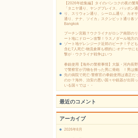
【2026年総集編】タイのバンコクの夜の繁
「タニヤ通り、ヤングプレイス、パッポン通
り、スリウォン通り、シーロム通り、カオサ
通り、ナナ、ソイカ」スクンビット通り各ソ
Bangkok
プーチン宮殿？ウクライナがロシア南部のリ
ート地にドローン攻撃！ラスノダール地方の
ゾート地ゲレンジーク近郊のビーチ！子ども
含む7人死亡-物流倉庫も標的に‐オデーサに
撃が・ウクライナ戦争はいつ
拳銃使用【海外の警察事情】大阪・河内長野
で警察官が刃物を持った男に発砲 ！男は搬
先の病院で死亡-警察官の拳銃使用は適正だ
のか？海外、治安の悪い国々や銃器が出回っ
いる国々では・・
最近のコメント
アーカイブ
2026年8月