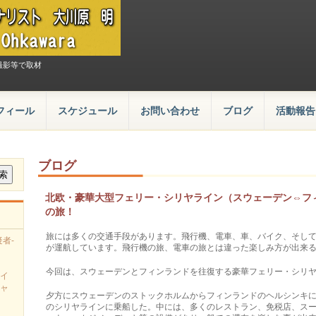
撮影等で取材
フィール
スケジュール
お問い合わせ
ブログ
活動報告
ブログ
北欧・豪華大型フェリー・シリヤライン（スウェーデン⇔フ
の旅！
旅には多くの交通手段があります。飛行機、電車、車、バイク、そして
者-
が運航しています。飛行機の旅、電車の旅とは違った楽しみ方­が出来
今回は、スウェーデンとフィンランドを往復する豪華フェリー・シリヤ
イ
ャ
夕方にスウェーデンのストックホルムからフィンランドのヘルシン­キに
のシリヤラインに乗船した。中には、多­くのレストラン、­免税店、ス