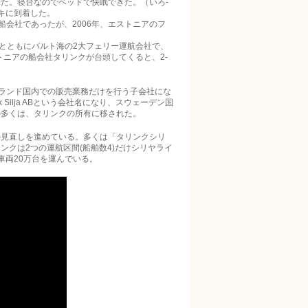
た。寝台なのでベッドで快眠で­きた。（いろ­
に­到着した。
置く船会社であったが、2006年、エストニア­­のフ
ne)とともにバルト海の2大フェリー運航会社で、
トニアの船会社タリンクが台頭してくると、­2­
うフィンランド国内での販売業務だけを行う子会社にな
 Silja ABという会社名になり、スウェーデン国
の多くは、タリンクの所有に移された。
直しを進めてい­­る。多くは「タリンクシリ
ンクは2つの運航区間(船舶数4)だけシリヤライ
と車両20万台を運んでいる。