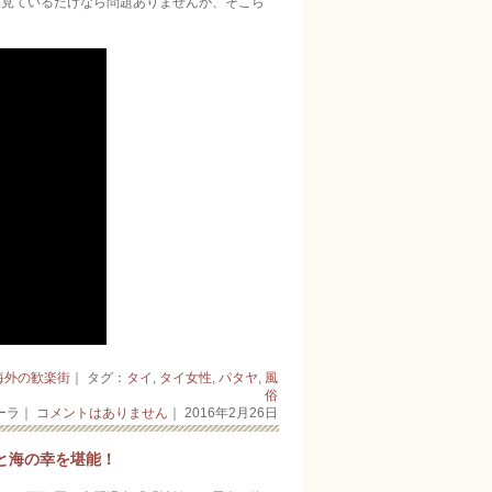
見ているだけなら­問題ありませんが、そこら
海外の歓楽街
｜ タグ：
タイ
,
タイ女性
,
パタヤ
,
風
俗
ーラ｜
コメントはありません
｜ 2016年2月26日
と海の幸を堪能！