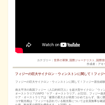
カテゴリー：
世界の軍隊
,
国際ジャーナリスト
,
国際情
作成者：アキ
フィジーの巨大サイクロン・ウィンストンに関して！フィジ
フィジーの巨大サイクロン・ウィンストンに関して！フィジー居住経
南太平洋の島国フィジー（人口約90万人）を超大型サイクロン「ウィン
オーストラリアのNPO「ケア・オーストラリア」が22日、フィジー政
ケア・オーストラリアは「被害の甚大さが依然つかめておらず、強く懸
コヤ観光相は「フィジーを訪れている観光客については全員無­事を確認
た後、観光客の帰国を優先する」­と説明した。