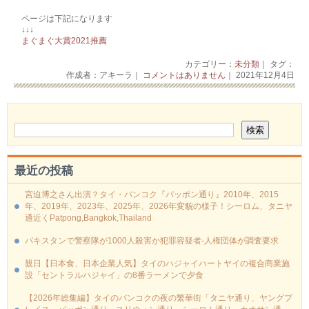
ページは下記になります
↓↓↓
まぐまぐ大賞2021推薦
カテゴリー：
未分類
｜ タグ：
作成者：アキーラ｜
コメントはありません
｜ 2021年12月4日
最近の投稿
宮迫博之さん出演？タイ・バンコク『パッポン通り』2010年、2015
年、2019年、2023年、2025年、2026年変貌の様子！シーロム、タニヤ
通近くPatpong,Bangkok,Thailand
パキスタンで警察隊が1000人殺害か犯罪容疑者-人権団体が調査要求
親日【日本食、日本企業人気】タイのハジャイハートヤイの複合商業施
設「セントラルハジャイ」の8番ラーメンで夕食
【2026年総集編】タイのバンコクの夜の繁華街「タニヤ通り、ヤングプ