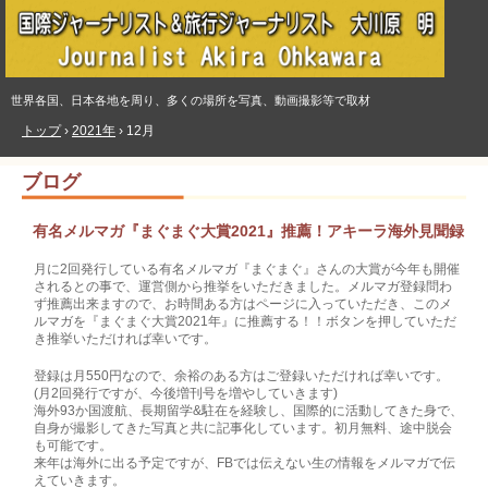
世界各国、日本各地を周り、多くの場所を写真、動画撮影等で取材
トップ
›
2021年
›
12月
ブログ
有名メルマガ『まぐまぐ大賞2021』推薦！アキーラ海外見聞録
月に2回発行している有名メルマガ『まぐまぐ』さんの大賞が今年も開催
されるとの事で、運営側から推挙をいただきました。メルマガ登録問わ
ず推薦出来ますので、お時間ある方はページに入っていただき、このメ
ルマガを『まぐまぐ大賞2021年』に推薦する！！ボタンを押していただ
き推挙いただければ幸いです。
登録は月550円なので、余裕のある方はご登録いただければ幸いです。
(月2回発行ですが、今後増刊号を増やしていきます)
海外93か国渡航、長期留学&駐在を経験し、国際的に活動してきた身で、
自身が撮影してきた写真と共に記事化しています。初月無料、途中脱会
も可能です。
来年は海外に出る予定ですが、FBでは伝えない生の情報をメルマガで伝
えていきます。