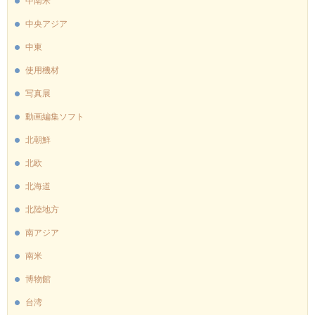
中南米
中央アジア
中東
使用機材
写真展
動画編集ソフト
北朝鮮
北欧
北海道
北陸地方
南アジア
南米
博物館
台湾