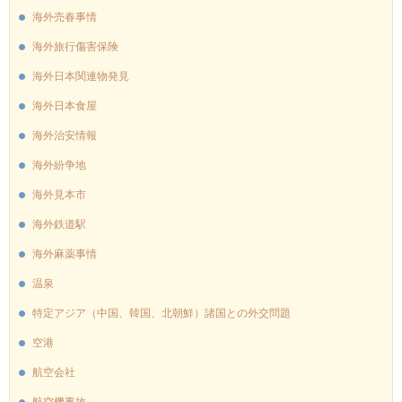
海外売春事情
海外旅行傷害保険
海外日本関連物発見
海外日本食屋
海外治安情報
海外紛争地
海外見本市
海外鉄道駅
海外麻薬事情
温泉
特定アジア（中国、韓国、北朝鮮）諸国との外交問題
空港
航空会社
航空機事故