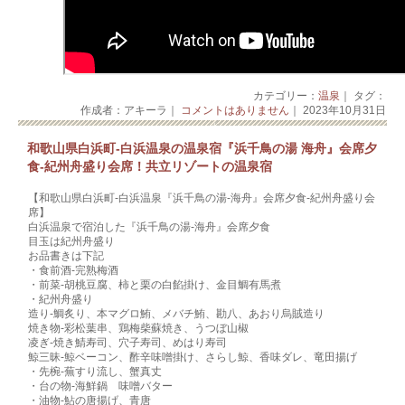
カテゴリー：
温泉
｜ タグ：
作成者：アキーラ｜
コメントはありません
｜ 2023年10月31日
和歌山県白浜町‐白浜温泉の温泉宿『浜千鳥の湯 海舟』会席夕
食‐紀州舟盛り会席！共立リゾートの温泉宿
【和歌山県白浜町‐白浜温泉『浜千鳥の湯-海舟』会席夕食‐紀州舟盛り会
席】
白浜温泉で宿泊した『浜千鳥の湯-海舟』会席夕食
目玉は紀州舟盛り
お品書きは下記
・食前酒-完熟梅酒
・前菜-胡桃豆腐、柿と栗の白餡掛け、金目鯛有馬煮
・紀州舟盛り
造り‐鯛炙り、本マグロ鮪、メバチ鮪、勘八、あおり烏賊造り
焼き物-彩松葉串、鶏梅柴蘇焼き、うつぼ山椒
凌ぎ‐焼き鯖寿司、穴子寿司、めはり寿司
鯨三昧‐鯨ベーコン、酢辛味噌掛け、さらし鯨、香味ダレ、竜田揚げ
・先椀-蕪すり流し、蟹真丈
・台の物-海鮮鍋 味噌バター
・油物-鮎の唐揚げ、青唐