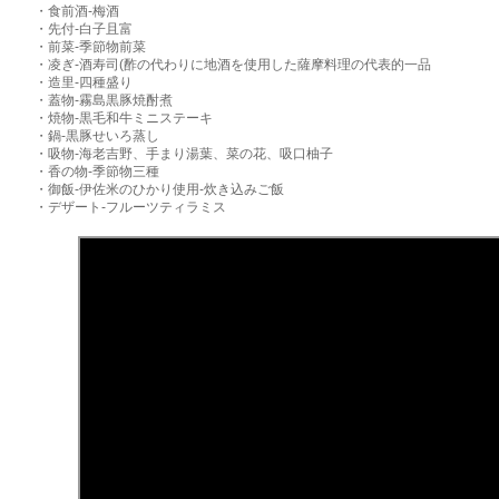
・食前酒-梅酒
・先付-白子且富
・前菜-季節物前菜
・凌ぎ‐酒寿司(酢の代わりに地酒を使用した薩摩料理の代表的一品
・造里-四種盛り
・蓋物-霧島黒豚焼酎煮
・焼物-黒毛和牛ミニステーキ
・鍋-黒豚せいろ蒸し
・吸物-海老吉野、手まり湯葉、菜の花、吸口柚子
・香の物-季節物三種
・御飯-伊佐米のひかり使用‐炊き込みご飯
・デザート‐フルーツティラミス