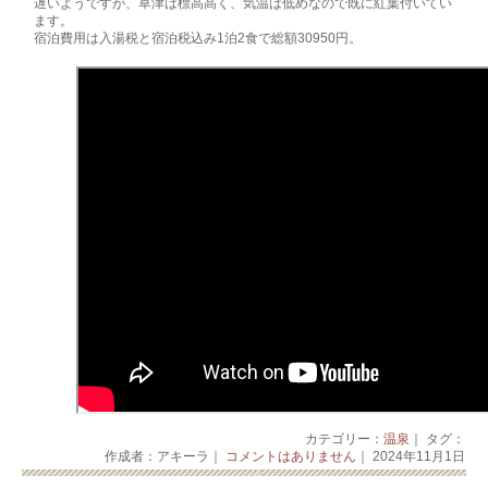
遅いようですが、草津は標高高く、気温は低めなので既に紅葉付いてい
ます。
宿泊費用は入湯税と宿泊税込み1泊2食で総額30950円。
カテゴリー：
温泉
｜ タグ：
作成者：アキーラ｜
コメントはありません
｜ 2024年11月1日