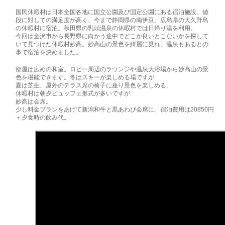
国民休暇村は日本全国各地に国立公園及び国定公園にある宿泊施設。値
段に対しての満足度が高く、今まで静岡県の南伊豆、広島県の大久野島
の休暇村に宿泊。秋田県の乳頭温泉の休暇村では日帰り湯を利用。
今回は金沢市から長野県に向かう途中でどこか良いとこないかを探して
いて見つけた休暇村妙高。妙高山の景色を綺麗に見れ、温泉もあるとの
事で宿泊を決めました。
部屋は広めの和室。ロビー周辺のラウンジや温泉大浴場から妙高山の景
色を堪能できます。冬はスキーが楽しめる場ですが
夏は芝生、屋外のテラス席の椅子に座り景色を楽しめる。
休暇村は朝夕ビュッフェ形式が多いですが
妙高は会席。
少し料金プランをあげて新潟和牛と黒あわび会席に。宿泊費用は20850円
＋夕食時の飲み代。