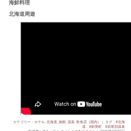
海鮮料理​
北海道周遊​
カテゴリー：
ホテル
,
北海道
,
旅館
,
温泉
,
飲食店（国内）
｜ タグ：
#北海
道 #斜里町 #岩尾別温泉