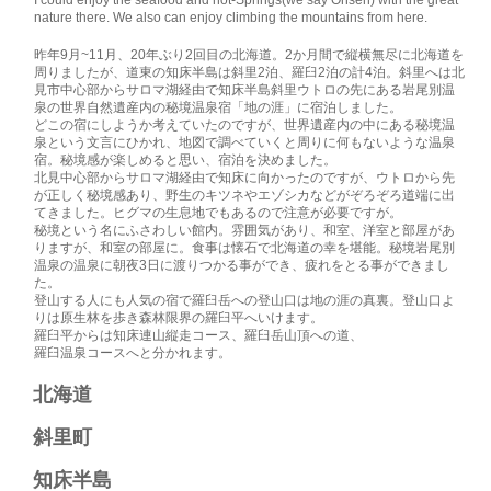
nature there. We also can enjoy climbing the mountains from here.
昨年9月~11月、20年ぶり2回目の北海道。2か月間で縦横無尽に北海道を
周りましたが、道東の知床半島は斜里2泊、羅臼2泊の計4泊。斜里へは北
見市中心部からサロマ湖経由で知床半島斜里ウトロの先にある岩尾別温
泉の世界自然遺産内の秘境温泉宿「地の涯」に宿泊しました。
どこの宿にしようか考えていたのですが、世界遺産内の中にある秘境温
泉という文言にひかれ、地図で調べていくと周りに何もないような温泉
宿。秘境感が楽しめると思い、宿泊を決めました。
北見中心部からサロマ湖経由で知床に向かったのですが、ウトロから先
が正しく秘境感あり、野生のキツネやエゾシカなどがぞろぞろ道端に出
てきました。ヒグマの生息地でもあるので注意が必要ですが。
秘境という名にふさわしい館内。雰囲気があり、和室、洋室と部屋があ
りますが、和室の部屋に。食事は懐石で北海道の幸を堪能。秘境岩尾別
温泉の温泉に朝夜3日に渡りつかる事ができ、疲れをとる事ができまし
た。
登山する人にも人気の宿で羅臼岳への登山口は地の涯の真裏。登山口よ
りは原生林を歩き森林限界の羅臼平へいけます。
羅臼平からは知床連山縦走コース、羅臼岳山頂への道、
羅臼温泉コースへと分かれます。
北海道​
斜里町​
知床半島​