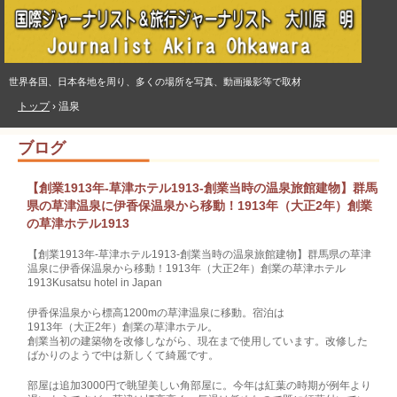
世界各国、日本各地を周り、多くの場所を写真、動画撮影等で取材
トップ
›
温泉
ブログ
【創業1913年-草津ホテル1913-創業当時の温泉旅館建物】群馬
県の草津温泉に伊香保温泉から移動！1913年（大正2年）創業
の草津ホテル1913
【創業1913年-草津ホテル1913-創業当時の温泉旅館建物】群馬県の草津
温泉に伊香保温泉から移動！1913年（大正2年）創業の草津ホテル
1913Kusatsu hotel in Japan
伊香保温泉から標高1200mの草津温泉に移動。宿泊は
1913年（大正2年）創業の草津ホテル。
創業当初の建築物を改修しながら、現在まで使用しています。改修した
ばかりのようで中は新しくて綺麗です。
部屋は追加3000円で眺望美しい角部屋に。今年は紅葉の時期が例年より