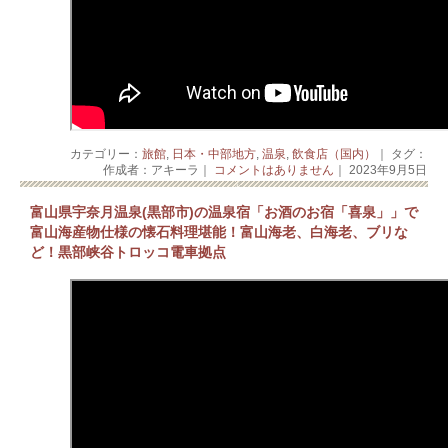
カテゴリー：
旅館
,
日本・中部地方
,
温泉
,
飲食店（国内）
｜ タグ：
作成者：アキーラ｜
コメントはありません
｜ 2023年9月5日
富山県宇奈月温泉(黒部市)の温泉宿「お酒のお宿「喜泉」」で
富山海産物仕様の懐石料理堪能！富山海老、白海老、ブリな
ど！黒部峡谷トロッコ電車拠点