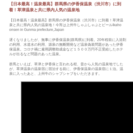
【日本最高！温泉最高】群馬県の伊香保温泉（渋川市）に到
着！草津温泉と共に県内人気の温泉地
【日本最高！温泉最高】群馬県の伊香保温泉（渋川市）に到着！草津温
泉と共に県内人気の温泉地！今宵は上州牛しゃぶしゃぶとビールIkaho
onsen in Gunma prefecture,Japan
遅くなりましたが、無事に伊香保温泉(群馬県)に到着。20年程前に入浴剤
の利用、水道水の利用、源泉の無断開発など温泉偽装問題があった伊香
保温泉。コロナ禍に雇用調整助成金など１５００万円不正受給したホテ
ルが出るなど問題のあった温泉。
群馬といえば、草津と伊香保と言われる程、昔から人気の温泉地でした
が、草津温泉の温泉宿に宿泊する前に、伊香保温泉の温泉宿に１泊。温
泉に入ったあと、上州牛のシャブシャブをいただきます。