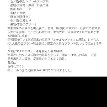
・台ノ物-鴨とキノコのスープ鍋
・揚物-大海老天麩羅、野菜二種
・陶板-鮪ステーキ
・御飯-白御飯
・吸物-潮汁仕立て
・香ノ物-二種もり
・果物-季節のデザート
渡瀬温泉の温泉宿を出た後に、熊野三山-熊野本宮大社、新宮市の熊野速
玉大社を参拝。そこから那智の滝、那智大社、温泉やマグロで有名な那
智勝浦町に移動。
那智勝浦町では勝浦温泉の温泉宿『ホテルなぎさや』に宿泊。じゃらん
の1人旅応援プラン‐現金支払い限定のお得なプランを見つけて宿泊する事
に。
夕食はマグロのステーキを含んだ会席料理。
部屋からのリアス式海岸の眺望が美しく、源泉掛け流しの温泉、内湯、
露天風呂共に最高。従業員の対応もよく満足。
費用は
お得なプラン
生ビールつきで1泊2食14450円で宿泊出来ました。