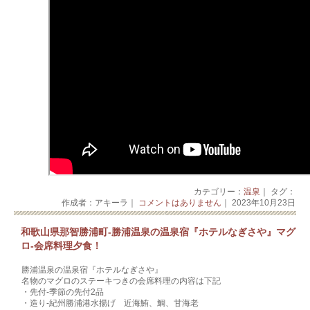
カテゴリー：
温泉
｜ タグ：
作成者：アキーラ｜
コメントはありません
｜ 2023年10月23日
和歌山県那智勝浦町‐勝浦温泉の温泉宿『ホテルなぎさや』マグ
ロ‐会席料理夕食！
勝浦温泉の温泉宿『ホテルなぎさや』
名物のマグロのステーキつきの会席料理の内容は下記
・先付-季節の先付2品
・造り‐紀州勝浦港水揚げ 近海鮪、鯛、甘海老