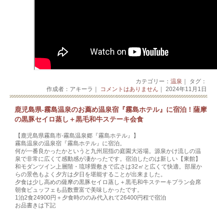
カテゴリー：
温泉
｜ タグ：
作成者：アキーラ｜
コメントはありません
｜ 2024年11月1日
鹿児島県‐霧島温泉のお薦め温泉宿『霧島ホテル』に宿泊！薩摩
の黒豚セイロ蒸し＋黒毛和牛ステーキ会食
【鹿児島県霧島市‐霧島温泉郷『霧島ホテル』】
霧島温泉の温泉宿『霧島ホテル』に宿泊。
何が一番良かったかというと九州屈指の庭園大浴場。源泉かけ流しの温
泉で非常に広くて感動感が凄かったです。宿泊したのは新しい【東館】
和モダンツイン上層階・琉球畳敷きで広さは32㎡と広くて快適。部屋か
らの景色もよく夕方は夕日を堪能することが出来ました。
夕食は少し高めの薩摩の黒豚セイロ蒸し＋黒毛和牛ステーキプラン会席
朝食ビュッフェも品数豊富で美味しかったです。
1泊2食24900円＋夕食時ののみ代入れて26400円程で宿泊
お品書きは下記