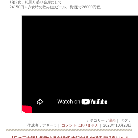
1泊2食、紀州舟盛り会席にして
24150円＋夕食時の飲み(生ビール、梅酒)で26000円程。
カテゴリー：
温泉
｜ タグ：
作成者：アキーラ｜
コメントはありません
｜ 2023年10月28日