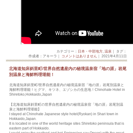
カテゴリー：
日本・中部地方
,
温泉
｜ タグ：
作成者：アキーラ｜
コメントはありません
｜ 2021年4月11日
北海道知床斜里町/世界自然遺産内の秘境温泉宿「地の涯」岩尾
別温泉と海鮮料理堪能！
北海道知床斜里町/世界自然遺産内の秘境温泉宿「地の涯」岩尾別温泉と
海鮮料理堪能！ヒグマ、キツネ、エゾシカの生息地！Chinohate Hotel in
Shiretoko,Hokkaido,Japan
【北海道知床斜里町の世界自然遺産内の秘境温泉宿「地の涯」岩尾別温
泉と海鮮料理堪能】
I stayed at Chinohate Japanese style hotel(Ryokan) in Shari town in
Hokkaido,Japan.
It is located in one of the world heritage sites Shiretoko peninsula that is
eastern part of Hokkaido.
I could enjoy the seafood and hot-Springs(we say Onsen) with the great