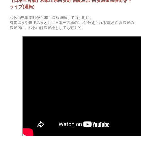
【日本三古湯】和歌山県白浜町‐南紀白浜-白浜温泉温泉街をド
ライブ(運転)
和歌山県串本町から60キロ程運転して白浜町に。
有馬温泉や道後温泉と共に日本三古湯の1つに数えられる南紀‐白浜温泉の
温泉宿に。和歌山は温泉地としても魅力的。