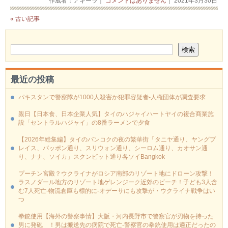
作成者：アキーラ｜
コメントはありません
｜ 2021年3月30日
« 古い記事
最近の投稿
パキスタンで警察隊が1000人殺害か犯罪容疑者-人権団体が調査要求
親日【日本食、日本企業人気】タイのハジャイハートヤイの複合商業施
設「セントラルハジャイ」の8番ラーメンで夕食
【2026年総集編】タイのバンコクの夜の繁華街「タニヤ通り、ヤングプ
レイス、パッポン通り、スリウォン通り、シーロム通り、カオサン通
り、ナナ、ソイカ」スクンビット通り各ソイBangkok
プーチン宮殿？ウクライナがロシア南部のリゾート地にドローン攻撃！
ラスノダール地方のリゾート地ゲレンジーク近郊のビーチ！子ども3人含
む7人死亡-物流倉庫も標的に‐オデーサにも攻撃が・ウクライナ戦争はい
つ
拳銃使用【海外の警察事情】大阪・河内長野市で警察官が刃物を持った
男に発砲 ！男は搬送先の病院で死亡-警察官の拳銃使用は適正だったの