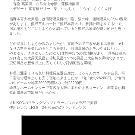
・香物-高菜漬 白瓜金山寺漬、蓮根梅酢漬
・デザート‐富有柿ゼリー 梨、いちじく、キウイ、さくらんぼ
熊野本宮大社周辺には熊野温泉郷の川湯、湯の峰、渡瀬温泉の3つの温泉
があります。熊野三山の一社『熊野本宮大社』参拝計画を立てる中で、
宿泊場所をどこにしようかと調べていると熊野温泉郷が魅力的だと思い
ました。
どの温泉にしようか悩みましたが、直前予約で空きがある温泉宿、それ
なりの料理を楽しめるところを探し、渡瀬温泉のホテルやまゆりに。
やまゆり、ささゆり、ひめゆり(休館中)3つの宿泊棟があり、見所は源泉
かけ流しの大露天風呂と貸切風呂で9つの風呂と大自然を満喫できます。
貸切風呂が想像以上に広くて1人で貸切風呂を満喫。
料理は通常よりも良い料理長厳選会席に。じゃらんのゴールド会員、平
日宿泊で通常よりも安く宿泊出来ましたが、1泊2食で26200円。夕食時
の生ビールや地酒2000円程込みで計28200円。
経営はホームセンターで有名な大阪に本社のあるコーナン。創業者が和
歌山県新宮市出身だからかな。
※NIKONのフラッグシップミラーレスカメラZ9で撮影
使用レンズはF2.8 24‐70㎜のZマウントレンズ