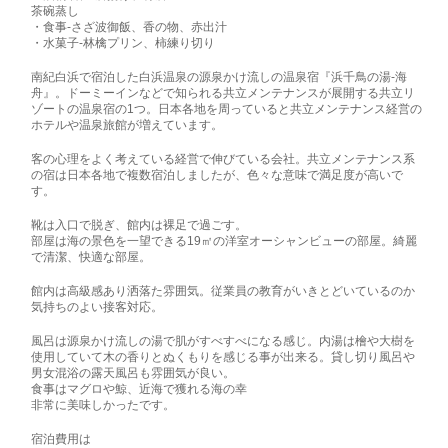
茶碗蒸し
・食事-さざ波御飯、香の物、赤出汁
・水菓子-林檎プリン、柿練り切り
南紀白浜で宿泊した白浜温泉の源泉かけ流しの温泉宿『浜千鳥の湯-海
舟』。ドーミーインなどで知られる共立メンテナンスが展開する共立リ
ゾートの温泉宿の1つ。日本各地を周っていると共立メンテナンス経営の
ホテルや温泉旅館が増えています。
客の心理をよく考えている経営で伸びている会社。共立メンテナンス系
の宿は日本各地で複数宿泊しましたが、色々な意味で満足度が高いで
す。
靴は入口で脱ぎ、館内は裸足で過ごす。
部屋は海の景色を一望できる19㎡の洋室オーシャンビューの部屋。綺麗
で清潔、快適な部屋。
館内は高級感あり洒落た雰囲気。従業員の教育がいきとどいているのか
気持ちのよい接客対応。
風呂は源泉かけ流しの湯で肌がすべすべになる感じ。内湯は檜や大樹を
使用していて木の香りとぬくもりを感じる事が出来る。貸し切り風呂や
男女混浴の露天風呂も雰囲気が良い。
食事はマグロや鯨、近海で獲れる海の幸
非常に美味しかったです。
宿泊費用は