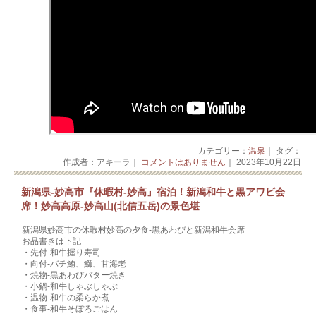
カテゴリー：
温泉
｜ タグ：
作成者：アキーラ｜
コメントはありません
｜ 2023年10月22日
新潟県-妙高市『休暇村-妙高』宿泊！新潟和牛と黒アワビ会
席！妙高高原‐妙高山(北信五岳)の景色堪
新潟県妙高市の休暇村妙高の夕食-黒あわびと新潟和牛会席
お品書きは下記
・先付-和牛握り寿司
・向付-バチ鮪、鰤、甘海老
・焼物-黒あわびバター焼き
・小鍋-和牛しゃぶしゃぶ
・温物-和牛の柔らか煮
・食事-和牛そぼろごはん