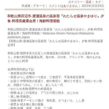
カテゴリー：
温泉
｜ タグ：
作成者：アキーラ｜
コメントはありません
｜ 2023年10月24日
和歌山県田辺市‐渡瀬温泉の温泉宿『わたらせ温泉やまゆり』夕
食‐料理長厳選会席！海鮮料理堪能
和歌山県田辺市‐渡瀬温泉の温泉宿『わたらせ温泉やまゆり』夕食‐料理長
厳選会席！海鮮料理堪能！Watarase-Onsen-Yamayuri,Wakayama
prefecture,Japan
【和歌山県‐渡瀬温泉の温泉宿『わたらせ温泉やまゆり』夕食‐料理長厳選
会席】
和歌山県‐熊野本宮大社近くの渡瀬温泉の温泉宿『わたらせ温泉やまゆ
り』夕食の料理長厳選会席。海の幸、川の幸、ブランド牛、地のものを
とりいれた料理
会席料理内容は下記
・食前酒-紀州の梅酒
・前菜-からし合鴨ロース焼き、三食団子、手長海老甘露煮
・お造り‐伊勢海老の姿盛り、鮪の角切り、鯛のうす造り、貝柱レモン挟
み、烏賊そうめん、いくら、あしらえ一式
・わたらせ名物-熊野牛の朴葉焼き
・焼物-あまごの塩焼き、アワビの照り焼き、はじかみ
・蒸し物-茶碗蒸し
・油物-海老アーモンド揚げ 秋松葉、さつまいも、しし唐
・釜焚き‐焼き鯛と栗の釜飯
・吸物-魚麺 湯葉、若布、三つ葉