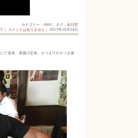
カテゴリー：
ANA
｜ タグ：
全日空
ーラ｜
コメントはありません
｜ 2017年10月24日
」にて昼食。唐揚げ定食。さつま汁やさつま揚
。