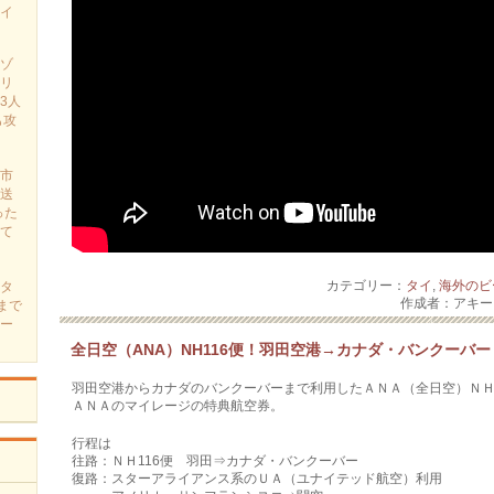
イ
ゾ
リ
3人
も攻
市
送
った
て
カテゴリー：
タイ
,
海外のビ
タ
作成者：アキ
まで
ー
全日空（ANA）NH116便！羽田空港→カナダ・バンクーバー
羽田空港からカナダのバンクーバーまで利用したＡＮＡ（全日空）ＮＨ1
ＡＮＡのマイレージの特典航空券。
行程は
往路：ＮＨ116便 羽田⇒カナダ・バンクーバー
復路：スターアライアンス系のＵＡ（ユナイテッド航空）利用