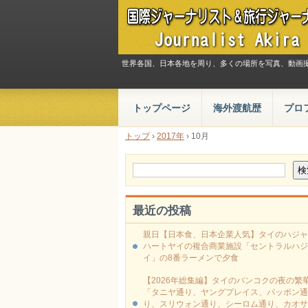
世界各国、日本各地を周り、多くの場所を写真、動画
トップページ
海外渡航歴
プロ
トップ
›
2017年
›
10月
最近の投稿
親日【日本食、日本企業人気】タイのハジャ
ハートヤイの複合商業施設「セントラルハジ
イ」の8番ラーメンで夕食
【2026年総集編】タイのバンコクの夜の繁
「タニヤ通り、ヤングプレイス、パッポン通
り、スリウォン通り、シーロム通り、カオサ