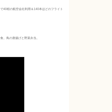
40程の航空会社利用＆140本ほどのフライト
内食。鳥の唐揚げと野菜弁当。