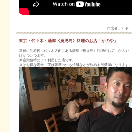
作成者：アキ
東京・代々木・薩摩《鹿児島》料理のお店「かのや」
新宿に到着後に代々木方面にある薩摩《鹿児島》料理のお店「かのや
げがついつます。
新宿勤務時によく利用した店です。
昼はお得な定食、夜は薩摩のいも焼酎などが飲める居酒屋になります