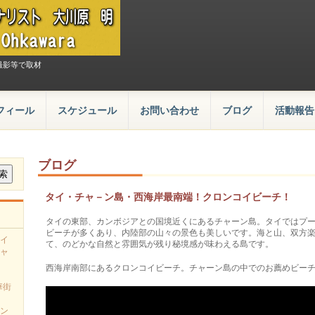
撮影等で取材
フィール
スケジュール
お問い合わせ
ブログ
活動報告
ブログ
タイ・チャ－ン島・西海岸最南端！クロンコイビーチ！
タイの東部、カンボジアとの国境近くにあるチャーン島。タイではプ
ビーチが多くあり、内陸部の山々の景色も美しいです。海と山、双方
イ
て、のどかな自然と雰囲気が残り秘境感が味わえる島です。
ャ
西海岸南部にあるクロンコイビーチ。チャーン島の中でのお薦めビー
華街
ン