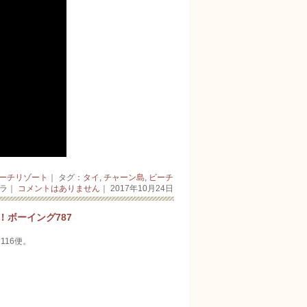
ーチリゾート
｜ タグ：
タイ
,
チャーン島
,
ビーチ
ーラ｜
コメントはありません
｜ 2017年10月24日
！ボーイング787
16便。