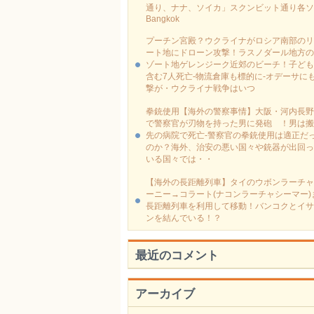
通り、ナナ、ソイカ」スクンビット通り各ソ
Bangkok
プーチン宮殿？ウクライナがロシア南部のリ
ート地にドローン攻撃！ラスノダール地方の
ゾート地ゲレンジーク近郊のビーチ！子ども
含む7人死亡-物流倉庫も標的に‐オデーサに
撃が・ウクライナ戦争はいつ
拳銃使用【海外の警察事情】大阪・河内長野
で警察官が刃物を持った男に発砲 ！男は搬
先の病院で死亡-警察官の拳銃使用は適正だ
のか？海外、治安の悪い国々や銃器が出回っ
いる国々では・・
【海外の長距離列車】タイのウボンラーチャ
ーニー→コラート(ナコンラーチャシーマー)
長距離列車を利用して移動！バンコクとイサ
ンを結んでいる！？
最近のコメント
アーカイブ