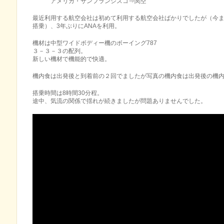
アメリカ・サンフランシスコ⇒関空
最近利用する航空会社は初めて利用する航空会社ばかりでしたが（今まで
搭乗）、3年ぶりにANAを利用。
機材は中型ワイドボディー機のボーイング787
３－３－３の配列。
新しい機材で機能的で快適。
機内食は出発後と到着前の２回でましたが写真の機内食は出発後の機
搭乗時間は8時間30分程。
途中、気流の関係で揺れが続きましたが問題ありませんでした。