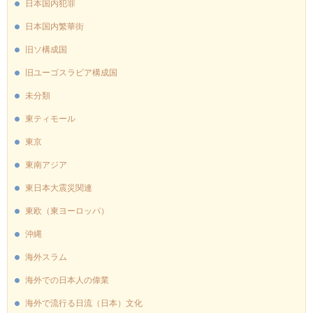
日本国内犯罪
日本国内繁華街
旧ソ構成国
旧ユーゴスラビア構成国
未分類
東ティモール
東京
東南アジア
東日本大震災関連
東欧（東ヨーロッパ）
沖縄
海外スラム
海外での日本人の偉業
海外で流行る日流（日本）文化