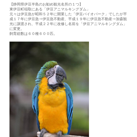
【静岡県伊豆半島のお勧め観光名所の１つ】
東伊豆町稲取にある「伊豆アニマルキングダム」
元々は伊豆急が昭和５２年に開業した「伊豆バイオパーク」でしたが平
成１７年に伊豆急⇒伊豆急不動産、平成１９年に伊豆急不動産⇒加森観
光に譲渡され、平成２２年に改修し名前を「伊豆アニマルキングダム」
に変更。
飼育総数は６０種６００匹。