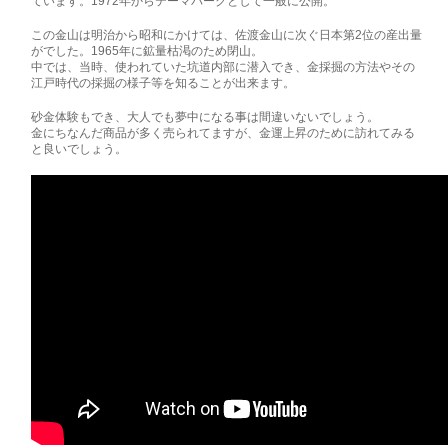
ています。1972年からテ­ーマ­パ­ー­クとして一般に公開。
この金山は明治から昭和にかけては、佐渡金山に次ぐ日本第2位の産出量
がでした。19­­­­65年に鉱量枯渇のため閉山。
中では、当時、使われていた坑道内部に潜入でき、金採掘の方法やその
江戸時代の採掘の­様子等を知ることが出来ます。
砂金体験もでき、大人でも夢中になる事は間違いないでしょう。
金にちなんだ商品が多く売られてますが、金運上昇のために訪れてみる
と良いでしょう。