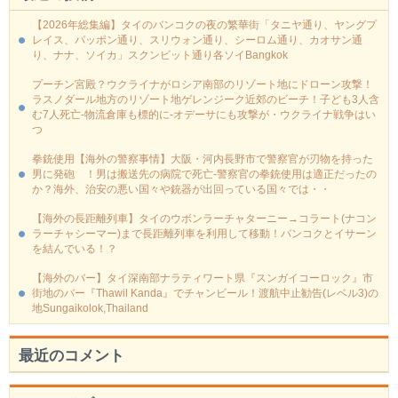
【2026年総集編】タイのバンコクの夜の繁華街「タニヤ通り、ヤングプ
レイス、パッポン通り、スリウォン通り、シーロム通り、カオサン通
り、ナナ、ソイカ」スクンビット通り各ソイBangkok
プーチン宮殿？ウクライナがロシア南部のリゾート地にドローン攻撃！
ラスノダール地方のリゾート地ゲレンジーク近郊のビーチ！子ども3人含
む7人死亡-物流倉庫も標的に‐オデーサにも攻撃が・ウクライナ戦争はい
つ
拳銃使用【海外の警察事情】大阪・河内長野市で警察官が刃物を持った
男に発砲 ！男は搬送先の病院で死亡-警察官の拳銃使用は適正だったの
か？海外、治安の悪い国々や銃器が出回っている国々では・・
【海外の長距離列車】タイのウボンラーチャターニー→コラート(ナコン
ラーチャシーマー)まで長距離列車を利用して移動！バンコクとイサーン
を結んでいる！？
【海外のバー】タイ深南部ナラティワート県『スンガイコーロック』市
街地のバー『Thawil Kanda』でチャンビール！渡航中止勧告(レベル3)の
地Sungaikolok,Thailand
最近のコメント