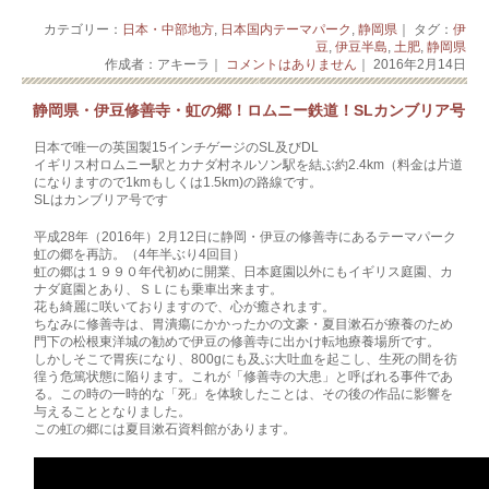
カテゴリー：
日本・中部地方
,
日本国内テーマパーク
,
静岡県
｜ タグ：
伊
豆
,
伊豆半島
,
土肥
,
静岡県
作成者：アキーラ｜
コメントはありません
｜ 2016年2月14日
静岡県・伊豆修善寺・虹の郷！ロムニー鉄道！SLカンブリア号
日本で唯一の英国製15インチゲージのSL及びDL
イギリス村ロムニー駅とカナダ村ネルソン駅を結ぶ約2.4km（料金は片道
になります­­­ので1kmもしくは1.5km)の路線です。
SLはカンブリア号です
平成28年（2016年）2月12日に静岡・伊豆の修善寺にあるテーマパーク
虹の郷を­­再訪。（4年半ぶり4回目）
虹の郷は１９９０年代初めに開業、日本庭園以外にもイギリス庭園、カ
ナダ庭園とあり、­­­­ＳＬにも乗車出来ます。
花も綺麗に咲いておりますので、心が癒されます。
ちなみに修善寺は、胃潰瘍にかかったかの文豪・夏目漱石が療養のため
門下の松根東洋城­­­の勧めで伊豆の修善寺に出かけ転地療養場所です。
しかしそこで胃疾になり、800gにも及ぶ大吐血を起こし、生死の間を彷
徨う危篤状態­­­に陥ります。これが「修善寺の大患」と呼ばれる事件であ
る。この時の一時的な「死­」­を­体験したことは、その後の作品に影響を
与えることとなりました。
この虹の郷には夏目漱石資料館があります。