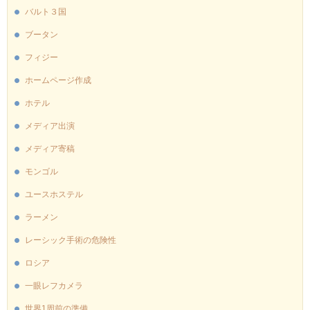
バルト３国
ブータン
フィジー
ホームページ作成
ホテル
メディア出演
メディア寄稿
モンゴル
ユースホステル
ラーメン
レーシック手術の危険性
ロシア
一眼レフカメラ
世界1周前の準備