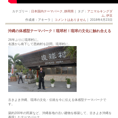
カテゴリー：
日本国内テーマパーク
,
静岡県
｜ タグ：
アニマルキングダ
ム
,
伊豆
作成者：アキーラ｜
コメントはありません
｜ 2018年4月23日
沖縄の体感型テーマパーク！琉球村！琉球の文化に触れ合える
26年ぶりに琉球村に。
名護から南下して恩納村を訪問。琉球村に。
古きよき沖縄、琉球の文化・伝統を今に伝える体感型テーマパークで
す。
築約200年の民家など、沖縄各地の古い建物を移築して、古きよき沖縄を
再現したテーマパーク。