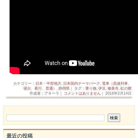
カテゴリー：
日本・中部地方
,
日本国内テーマパーク
,
電車（高速列車、
寝台、夜行、普通）
,
静岡県
｜ タグ：
乗り物
,
伊豆
,
修善寺
,
虹の郷
作成者：アキーラ｜
コメントはありません
｜ 2016年2月14日
最近の投稿