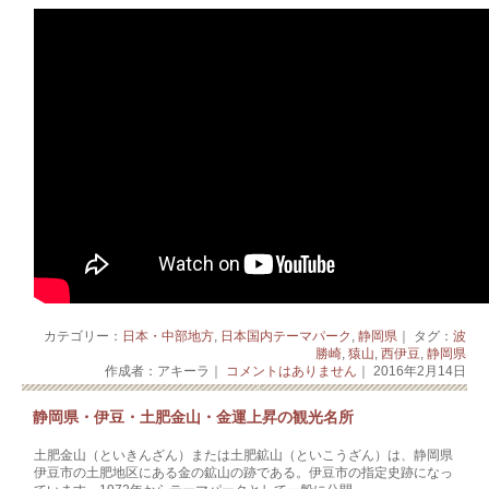
カテゴリー：
日本・中部地方
,
日本国内テーマパーク
,
静岡県
｜ タグ：
波
勝崎
,
猿山
,
西伊豆
,
静岡県
作成者：アキーラ｜
コメントはありません
｜ 2016年2月14日
静岡県・伊豆・土肥金山・金運上昇の観光名所
土肥金山（といきんざん）または土肥鉱山（といこうざん）は、静岡県
伊豆市の土肥地区­­­­にある金の鉱山の跡である。伊豆市の指定史跡になっ