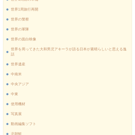
世界1周旅行再開
世界の警察
世界の軍隊
世界の面白映像
世界を周ってきた大和男児アキーラが語る日本が素晴らしいと思える逸
話
世界遺産
中南米
中央アジア
中東
使用機材
写真展
動画編集ソフト
北朝鮮