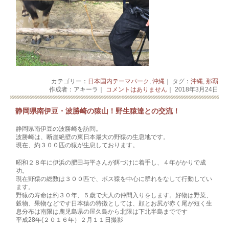
カテゴリー：
日本国内テーマパーク
,
沖縄
｜ タグ：
沖縄
,
那覇
作成者：アキーラ｜
コメントはありません
｜ 2018年3月24日
静岡県南伊豆・波勝崎の猿山！野生猿達との交流！
静岡県南伊豆の波勝崎を訪問。
波勝崎は、断崖絶壁の東日本最大の野猿の生息地です。
現在、約３００匹の猿が生息しております。
昭和２８年に伊浜の肥田与平さんが餌づけに着手し、４年がかりで成
功。
現在野猿の総数は３００匹で、ボス猿を中心に群れをなして行動してい
ます。
野猿の寿命は約３０年、５歳で大人の仲間入りをします。好物は野菜、
穀物、果物などで­­す日本猿の特徴としては、顔とお尻が赤く尾が短く生
息分布は南限は鹿児島県の屋久島­か­ら北限は下北半島までです
平成28年(２０１６年）２月１１日撮影