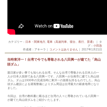
カテゴリー：
日本・関東地方
,
電車（高速列車、寝台、夜行、普通）
｜ タ
グ：
小田急
作成者：アキーラ｜
コメントはありません
｜ 2017年1月21日
当時東洋一！台湾で今でも尊敬される八田興一が建てた「烏山
頭ダム」
親日家が多い事でも知られる台湾。そんな台湾で尊敬される日本人の一
人が日本人技師である八田興一です。八田興一が台南市に建てた烏山頭
ダム。ダムは1930年の完成当時に東洋一の規模を誇るものでした。烏山
頭ダム建設による灌漑整備によりダム周辺は台湾最大の穀倉地帯になり
ました。
今回は、台湾の教科書に載るほど台湾の人々に尊敬されている八田興一
が建てた烏山頭ダムをご紹介いたします。