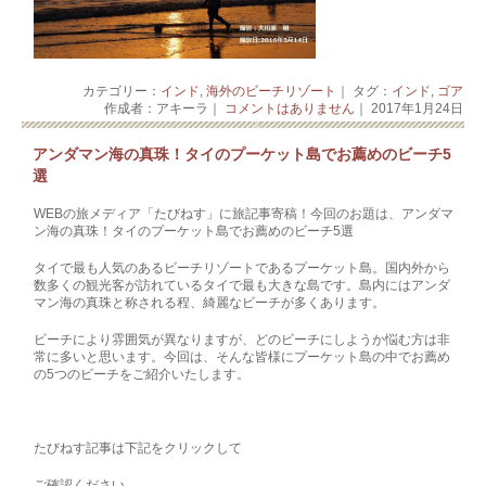
カテゴリー：
インド
,
海外のビーチリゾート
｜ タグ：
インド
,
ゴア
作成者：アキーラ｜
コメントはありません
｜ 2017年1月24日
アンダマン海の真珠！タイのプーケット島でお薦めのビーチ5
選
WEBの旅メディア「たびねす」に旅記事寄稿！今回のお題は、アンダマ
ン海の真珠！タイのプーケット島でお薦めのビーチ5選
タイで最も人気のあるビーチリゾートであるプーケット島。国内外から
数多くの観光客が訪れているタイで最も大きな島です。島内にはアンダ
マン海の真珠と称される程、綺麗なビーチが多くあります。
ビーチにより雰囲気が異なりますが、どのビーチにしようか悩む方は非
常に多いと思います。今回は、そんな皆様にプーケット島の中でお薦め
の5つのビーチをご紹介いたします。
たびねす記事は下記をクリックして
ご確認ください。