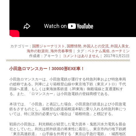
カテゴリー：
国際ジャーナリスト
,
国際情勢
,
外国人との交流
,
外国人美女
,
海外の歓楽街
,
海外売春事情
｜ タグ：
ベトナム風俗
,
ホーチミン
作成者：アキーラ｜
コメントはありません
｜ 2017年1月21日
小田急ロマンスカー！30000形EXE車！
小田急ロマンスカーは、小田急電鉄が運行する特急列車および特急車両
の総称である。列車により箱根登山線や東京地下鉄（東京メトロ）千代
田線へ直通、もしくは東海旅客鉄道（JR東海）御殿場線と直通運転す
る。また、「ロマンスカー」は小田急電鉄の登録商標である。
本項では、「小田急」と表記した場合、小田原急行鉄道および小田急電
鉄をさすものとし、箱根登山鉄道箱根湯本駅に乗り入れる特急列車につ
いては、特に区別の必要がない場合は「箱根特急」と標記する。
戦前の小田急は、利光鶴松が経営した電力資本・鬼怒川水力電気を親会
社としていた。利光は郊外鉄道の将来性に着目し、東京市内の地下鉄網
「東京高速鉄道」・山手線を外周する「東京山手急行電鉄」・城西地区