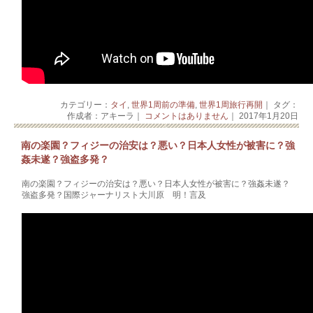
カテゴリー：
タイ
,
世界1周前の準備
,
世界1周旅行再開
｜ タグ：
作成者：アキーラ｜
コメントはありません
｜ 2017年1月20日
南の楽園？フィジーの治安は？悪い？日本人女性が被害に？強
姦未遂？強盗多発？
南の楽園？フィジーの治安は？悪い？日本人女性が被害に？強姦未遂？
強盗多発？国際ジャーナリスト大川原 明！言及