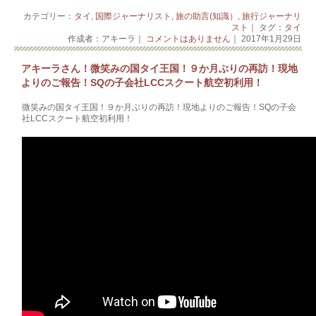
カテゴリー：
タイ
,
国際ジャーナリスト
,
旅の助言(知識）
,
旅行ジャーナリ
スト
｜ タグ：
タイ
作成者：アキーラ｜
コメントはありません
｜ 2017年1月29日
アキーラさん！微笑みの国タイ王国！９か月ぶりの再訪！現地
よりのご報告！SQの子会社LCCスクート航空初利用！
微笑みの国タイ王国！９か月ぶりの再訪！現地よりのご報告！SQの子会
社LCCスクート航空初利用！