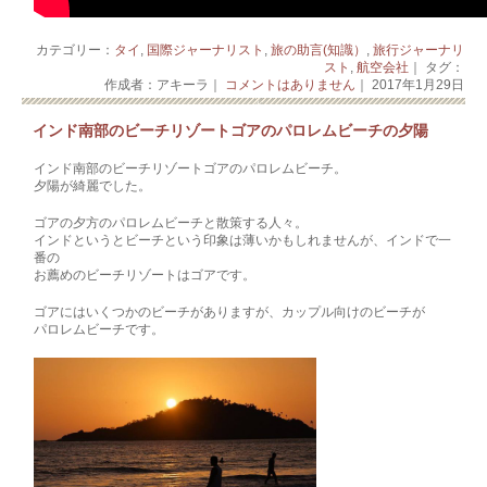
カテゴリー：
タイ
,
国際ジャーナリスト
,
旅の助言(知識）
,
旅行ジャーナリ
スト
,
航空会社
｜ タグ：
作成者：アキーラ｜
コメントはありません
｜ 2017年1月29日
インド南部のビーチリゾートゴアのパロレムビーチの夕陽
インド南部のビーチリゾートゴアのパロレムビーチ。
夕陽が綺麗でした。
ゴアの夕方のパロレムビーチと散策する人々。
インドというとビーチという印象は薄いかもしれませんが、インドで一
番の
お薦めのビーチリゾートはゴアです。
ゴアにはいくつかのビーチがありますが、カップル向けのビーチが
パロレムビーチです。