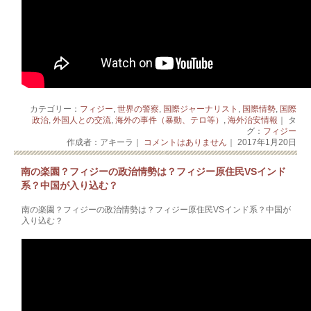
カテゴリー：
フィジー
,
世界の警察
,
国際ジャーナリスト
,
国際情勢
,
国際
政治
,
外国人との交流
,
海外の事件（暴動、テロ等）
,
海外治安情報
｜ タ
グ：
フィジー
作成者：アキーラ｜
コメントはありません
｜ 2017年1月20日
南の楽園？フィジーの政治情勢は？フィジー原住民VSインド
系？中国が入り込む？
南の楽園？フィジーの政治情勢は？フィジー原住民VSインド系？中国が
入り込む？