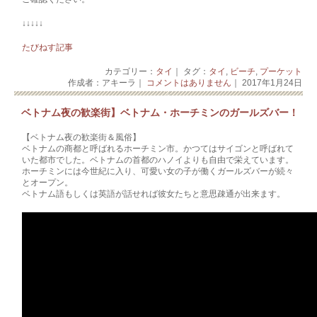
↓↓↓↓↓
たびねす記事
カテゴリー：
タイ
｜ タグ：
タイ
,
ビーチ
,
プーケット
作成者：アキーラ｜
コメントはありません
｜ 2017年1月24日
ベトナム夜の歓楽街】ベトナム・ホーチミンのガールズバー！
【ベトナム夜の歓楽街＆風俗】
ベトナムの商都と呼ばれるホーチミン市。かつてはサイゴンと呼ばれて
いた都市でした。ベトナムの首都のハノイよりも自由で栄えています。
ホーチミンには今世紀に入り、可愛い女の子が働くガールズバーが続々
とオープン。
ベトナム語もしくは英語が話せれば彼女たちと意思疎通が出来ます。