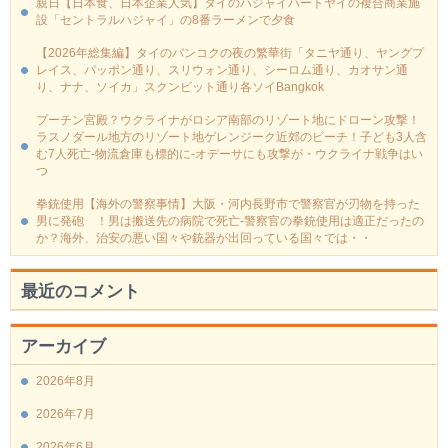
親日【日本食、日本企業人気】タイのハジャイハートヤイの複合商業施
設「セントラルハジャイ」の8番ラーメンで夕食
【2026年総集編】タイのバンコクの夜の繁華街「タニヤ通り、ヤングプ
レイス、パッポン通り、スリウォン通り、シーロム通り、カオサン通
り、ナナ、ソイカ」スクンビット通り各ソイBangkok
プーチン宮殿？ウクライナがロシア南部のリゾート地にドローン攻撃！
ラスノダール地方のリゾート地ゲレンジーク近郊のビーチ！子ども3人含
む7人死亡-物流倉庫も標的に‐オデーサにも攻撃が・ウクライナ戦争はい
つ
拳銃使用【海外の警察事情】大阪・河内長野市で警察官が刃物を持った
男に発砲 ！男は搬送先の病院で死亡-警察官の拳銃使用は適正だったの
か？海外、治安の悪い国々や銃器が出回っている国々では・・
最近のコメント
アーカイブ
2026年8月
2026年7月
2026年6月