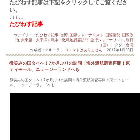
たびねす記事は下記をクリックしてご覧くださ
い。
↓↓↓↓↓
たびねす記事
カテゴリー：
たびねす記事
,
台湾
,
国際ジャーナリスト
,
国際情勢
,
国際政
治
,
大東亜（太平洋）戦争・激戦地慰霊訪問
,
旅行ジャーナリスト
,
親日
（国）
｜ タグ：
台湾
作成者：アキーラ｜
コメントはありません
｜ 2017年1月20日
微笑みの国タイへ！7か月ぶりの訪問！海外渡航調査再開！東
ティモール、ニュージーランドへも
微笑みの国タイへ！7か月ぶりの訪問！海外渡航調査再開！東ティモー
ル、ニュージーランドへも