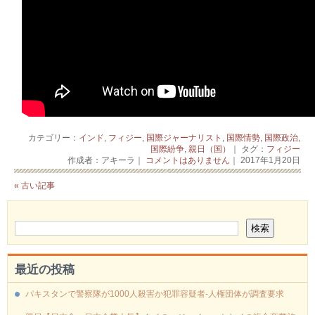
カテゴリー：
インド
,
フィジー
,
国際ジャーナリスト
,
国際情勢
,
国際政治
,
国際紛争
,
親日（国）
｜ タグ：
フィジー
作成者：アキーラ｜
コメントはありません
｜ 2017年1月20日
« 古い記事
最近の投稿
パキスタンで警察隊が1000人殺害か犯罪容疑者-人権団体が調査要求