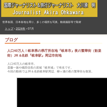
世界各国、日本各地を周り、多くの場所を写真、動画撮影等で取材
トップ
›
2024年
›
07月
ブログ
人口40万人！岐阜県の県庁所在地『岐阜市』夜の繁華街（歓楽
街）JR &名鉄『岐阜駅』周辺市街地
人口40万人の岐阜市。
斎藤一族や織田信長の居城『岐阜城』で有名です。
今回の動画ではJR＆名鉄岐阜駅周辺、柳ヶ瀬の夜の繁華街を散策。