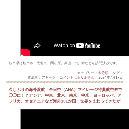
岐阜県は岐阜市、大垣市、関ヶ原、高山、白川郷などを訪問済みです。
カテゴリー：
未分類
｜ タグ：
作成者：アキーラ｜
コメントはありません
｜ 2024年7月17日
久しぶりの海外渡航！全日空（ANA）マイレージ特典航空券で
◯◯に！？アジア、中東、北米、南米、中米、ヨーロッパ、ア
フリカ、オセアニアなど海外101か国、世界をまわってきたが