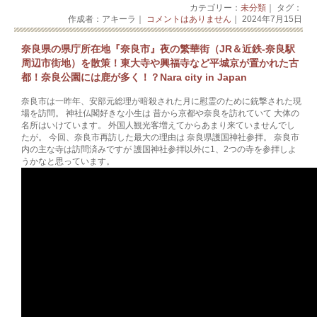
カテゴリー：
未分類
｜ タグ：
作成者：アキーラ｜
コメントはありません
｜ 2024年7月15日
奈良県の県庁所在地『奈良市』夜の繁華街（JR＆近鉄-奈良駅
周辺市街地）を散策！東大寺や興福寺など平城京が置かれた古
都！奈良公園には鹿が多く！？Nara city in Japan
奈良市は一昨年、安部元総理が暗殺された月に慰霊のために銃撃された現
場を訪問。 神社仏閣好きな小生は 昔から京都や奈良を訪れていて 大体の
名所はいけています。 外国人観光客増えてからあまり来ていませんでし
たが。 今回、奈良市再訪した最大の理由は 奈良県護国神社参拝。 奈良市
内の主な寺は訪問済みですが 護国神社参拝以外に1、2つの寺を参拝しよ
うかなと思っています。