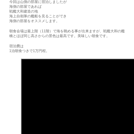
今回は山側の部屋に宿泊しましたが
海側の部屋であれば
戦艦大和建造の地
海上自衛隊の艦船を見ることができ
海側の部屋をオススメします。
朝食会場は最上階（11階）で海を眺める事が出来ますが、戦艦大和の艦
橋とほぼ同じ高さからの景色は最高です。美味しい朝食です。
宿泊費は
1泊朝食つきで1万円程。