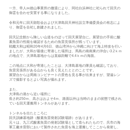
一方、帝人㈱徳山事業所の撤退により、同社白浜神社に祀られて回天の
御霊を合わせ安置する事になりました。
令和元年に回天顕彰会および大津島回天神社設立準備委員会の有志によ
り、御霊を合祀し創建されました。
回天記念館から険しい山道をのぼって回天展望台に。展望台の手前に酸
素魚雷の性能を確認するための魚雷見張所が残っています。
戦艦大和は昭和20年4月6日、徳山湾沖から沖縄に向けて海上特攻を行い
ましたが、大和が最後に寄港した場所は、馬島の南南東の沖合い3.2ｋｍ
の地点で、大津島基地からは直線距離で4.4ｋｍの海面。
この地点に大和が寄港したことは、大津島基地の隊員も確認しており、
魚雷見張所がある山からも良く見えたととのことです。
展望台からは周南コンビナートの景色を見る事が出来ますが、望遠レン
ズで撮影するとよい写真が撮れます。
また、
大津島の港から近い場所に
長さ約250ｍ、高さはおよそ4ｍ、路面以外は当時のままの状態で残され
ている回天運搬用トンネルがあります。
トンネルを出たところに
回天訓練基地跡（酸素魚雷発射試験場跡）があります。
元々は、九三式酸素魚雷の発射試験場として造られたもので、呉市の海
軍工廠水雷部において製作された魚雷を海上運搬してここから発射し、