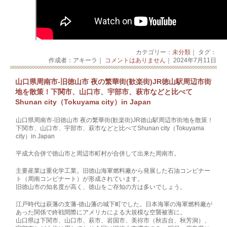
カテゴリー：
未分類
｜ タグ：
作成者：アキーラ｜
コメントはありません
｜ 2024年7月11日
山口県周南市-旧徳山市 夜の繁華街(歓楽街)JR徳山駅周辺市街
地を散策！下関市、山口市、宇部市、萩市などと比べて
Shunan city（Tokuyama city）in Japan
山口県周南市-旧徳山市 夜の繁華街(歓楽街)JR徳山駅周辺市街地を散策！
下関市、山口市、宇部市、萩市などと比べてShunan city（Tokuyama
city）in Japan
平成大合併で徳山市と周辺市町村が合併して出来た周南市。
主要産業は重化学工業。旧徳山海軍燃料廠から発展した石油コンビナー
ト（周南コンビナート）が形成されています。
旧徳山市の知名度が高く、徳山をご存知の方は多いでしょう。
江戸時代は萩藩の支藩-徳山藩の城下町でした。日本海軍の海軍燃料廠が
あった関係で終戦間際にアメリカによる大規模な空襲被害に。
山口県は下関市、山口市、萩市、岩国市、美祢市（秋吉台、秋芳洞）、