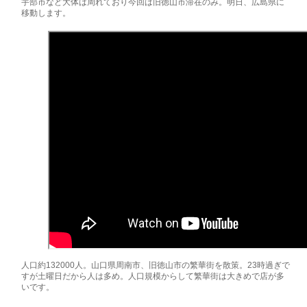
宇部市など大体は周れており今回は旧徳山市滞在のみ。明日、広島県に
移動します。
人口約132000人。山口県周南市、旧徳山市の繁華街を散策。23時過ぎで
すが土曜日だから人は多め。人口規模からして繁華街は大きめで店が多
いです。