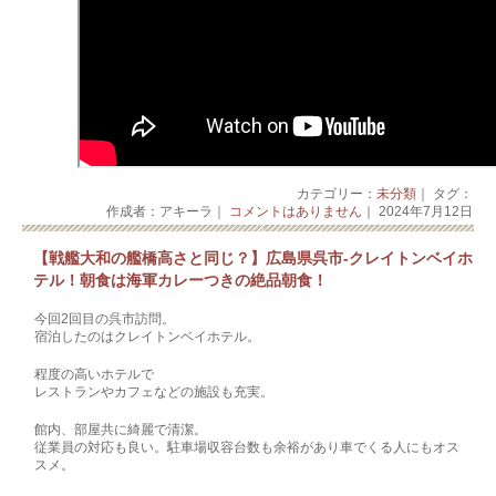
カテゴリー：
未分類
｜ タグ：
作成者：アキーラ｜
コメントはありません
｜ 2024年7月12日
【戦艦大和の艦橋高さと同じ？】広島県呉市‐クレイトンベイホ
テル！朝食は海軍カレーつきの絶品朝食！
今回2回目の呉市訪問。
宿泊したのはクレイトンベイホテル。
程度の高いホテルで
レストランやカフェなどの施設も充実。
館内、部屋共に綺麗で清潔。
従業員の対応も良い。駐車場収容台数も余裕があり車でくる人にもオス
スメ。