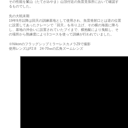
その性能を鬣山（たてがみやま）山頂付近の魚雷見張所において確認す
るものでした。
先の大戦末期
19年9月以降は回天の訓練基地として使用され、魚雷発射口とは逆の位置
に設置してあったクレーンで「回天」を吊り上げ、その横の海面に降ろ
し、基地の沖合いに設置されていたブイまで、横抱艇により曳航し、そ
の場所から熟練度により3コースを使って訓練が行われていました。
※NikonのフラッグシップミラーレスカメラZ9で撮影
使用レンズはF2.8 24‐70㎜の広角ズームレンズ