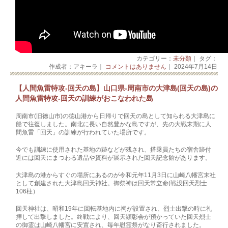
カテゴリー：
未分類
｜ タグ：
作成者：アキーラ｜
コメントはありません
｜ 2024年7月14日
【人間魚雷特攻‐回天の島】山口県-周南市の大津島(回天の島)の
人間魚雷特攻‐回天の訓練がおこなわれた島
周南市(旧徳山市)の徳山港から日帰りで回天の島として知られる大津島に
船で往復しました。南北に長い自然豊かな島ですが、先の大戦末期に人
間魚雷「回天」の訓練が行われていた場所です。
今でも訓練に使用された基地の跡などが残され、搭乗員たちの宿舎跡付
近には回天にまつわる遺品や資料が展示された回天記念館があります。
大津島の港からすぐの場所にあるのが令和元年11月3日に山崎八幡宮末社
として創建された大津島回天神社。御祭神は回天常立命(戦没回天烈士
106柱）
回天神社は、昭和19年に回転基地内に祠が設置され、烈士出撃の時に礼
拝して出撃しました。終戦により、回天顕彰会が預かっていた回天烈士
の御霊は山崎八幡宮に安置され、毎年慰霊祭がなり斎行されました。