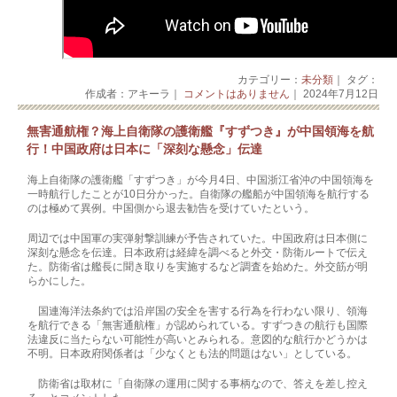
カテゴリー：
未分類
｜ タグ：
作成者：アキーラ｜
コメントはありません
｜ 2024年7月12日
無害通航権？海上自衛隊の護衛艦『すずつき』が中国領海を航
行！中国政府は日本に「深刻な懸念」伝達
海上自衛隊の護衛艦「すずつき」が今月4日、中国浙江省沖の中国領海を
一時航行したことが10日分かった。自衛隊の艦船が中国領海を航行する
のは極めて異例。中国側から退去勧告を受けていたという。
周辺では中国軍の実弾射撃訓練が予告されていた。中国政府は日本側に
深刻な懸念を伝達。日本政府は経緯を調べると外交・防衛ルートで伝え
た。防衛省は艦長に聞き取りを実施するなど調査を始めた。外交筋が明
らかにした。
国連海洋法条約では沿岸国の安全を害する行為を行わない限り、領海
を航行できる「無害通航権」が認められている。すずつきの航行も国際
法違反に当たらない可能性が高いとみられる。意図的な航行かどうかは
不明。日本政府関係者は「少なくとも法的問題はない」としている。
防衛省は取材に「自衛隊の運用に関する事柄なので、答えを差し控え