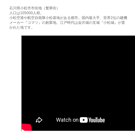
石川県小松市市街地（繁華街）
人口は105000人程。
小松空港や航空自衛隊小松基地がある都市。国内最大手、世界2位の建機
メーカー『コマツ』の創業地。江戸時代は金沢城の支城『小松城』が置
かれた地です。