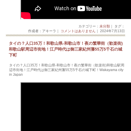
カテゴリー：
未分類
｜ タグ：
作成者：アキーラ｜
コメントはありません
｜ 2024年7月13日
タイの？人口35万！和歌山県‐和歌山市！夜の繁華街（歓楽街)
和歌山駅周辺市街地！江戸時代は御三家紀州藩55万5千石の城
下町
タイの？人口35万！和歌山県‐和歌山市！夜の繁華街（歓楽街)和歌山駅周
辺市街地！江戸時代は御三家紀州藩55万5千石の城下町！Wakayama city
in Japan