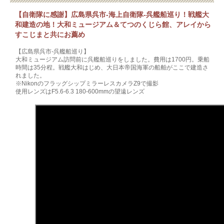
【自衛隊に感謝】広島県呉市‐海上自衛隊-呉艦船巡り！戦艦大
和建造の地！大和ミュージアム＆てつのくじら館、アレイから
すこじまと共にお薦め
【広島県呉市‐呉艦船巡り】
大和ミュージアム訪問前に呉艦船巡りをしました。費用は1700円。乗船
時間は35分程。戦艦大和はじめ、大日本帝国海軍の船舶がここで建造さ
れました。
※NikonのフラッグシップミラーレスカメラZ9で撮影
使用レンズはF5.6-6.3 180-600mmの望遠レンズ