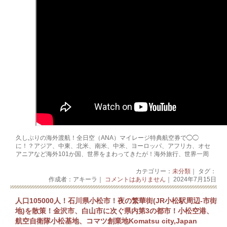
久しぶりの海外渡航！全日空（ANA）マイレージ特典航空券で◯◯
に！？アジア、中東、北米、南米、中米、ヨーロッパ、アフリカ、オセ
アニアなど海外101か国、世界をまわってきたが！海外旅行、世界一周
カテゴリー：
未分類
｜ タグ：
作成者：アキーラ｜
コメントはありません
｜ 2024年7月15日
人口105000人！石川県小松市！夜の繁華街(JR小松駅周辺‐市街
地)を散策！金沢市、白山市に次ぐ県内第3の都市！小松空港、
航空自衛隊小松基地、コマツ創業地Komatsu city,Japan