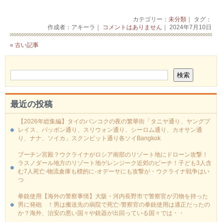
カテゴリー：
未分類
｜ タグ：
作成者：アキーラ｜
コメントはありません
｜ 2024年7月10日
« 古い記事
最近の投稿
【2026年総集編】タイのバンコクの夜の繁華街「タニヤ通り、ヤングプ
レイス、パッポン通り、スリウォン通り、シーロム通り、カオサン通
り、ナナ、ソイカ」スクンビット通り各ソイBangkok
プーチン宮殿？ウクライナがロシア南部のリゾート地にドローン攻撃！
ラスノダール地方のリゾート地ゲレンジーク近郊のビーチ！子ども3人含
む7人死亡-物流倉庫も標的に‐オデーサにも攻撃が・ウクライナ戦争はい
つ
拳銃使用【海外の警察事情】大阪・河内長野市で警察官が刃物を持った
男に発砲 ！男は搬送先の病院で死亡-警察官の拳銃使用は適正だったの
か？海外、治安の悪い国々や銃器が出回っている国々では・・