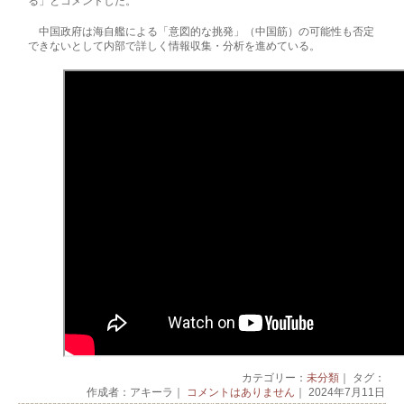
る」とコメントした。
中国政府は海自艦による「意図的な挑発」（中国筋）の可能性も否定
できないとして内部で詳しく情報収集・分析を進めている。
カテゴリー：
未分類
｜ タグ：
作成者：アキーラ｜
コメントはありません
｜ 2024年7月11日