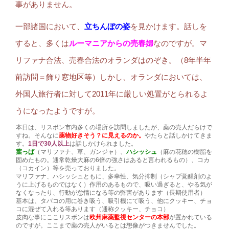
事がありません。
一部諸国において、
立ちんぼの姿
を見かけます。話しを
すると、多くは
ルーマニアからの売春婦
なのですが。マ
リファナ合法、売春合法のオランダはのぞき。（8年半年
前訪問＝飾り窓地区等）しかし、オランダにおいては、
外国人旅行者に対して2011年に厳しい処置がとられるよ
うになったようですが。
本日は、リスボン市内多くの場所を訪問しましたが、薬の売人だらけで
すね。そんなに
薬物好きそう？に見えるのか。
やたらと話しかけてきま
す。
1日で30人以上
は話しかけられました。
葉っぱ
（マリファナ、草、ガンジャ）、
ハシッシュ
（麻の花穂の樹脂を
固めたもの。通常乾燥大麻の6倍の強さはあると言われるもの）、コカ
（コカイン）等を売っておりました。
マリファナ、ハシッシュともに、多幸性、気分抑制（シャブ覚醒剤のよ
うに上げるものではなく）作用のあるもので、吸い過ぎると、やる気が
なくなったり、行動が怠惰になる等の弊害があります（長期使用者）
基本は、タバコの用に巻き吸う、吸引機にて吸う、他にクッキー、チョ
コに混ぜて入れる等あります（通称クッキー、チョコ）
皮肉な事にここリスボンは
欧州麻薬監視センターの本部
が置かれている
のですが。ここまで薬の売人がいるとは想像がつきませんでした。