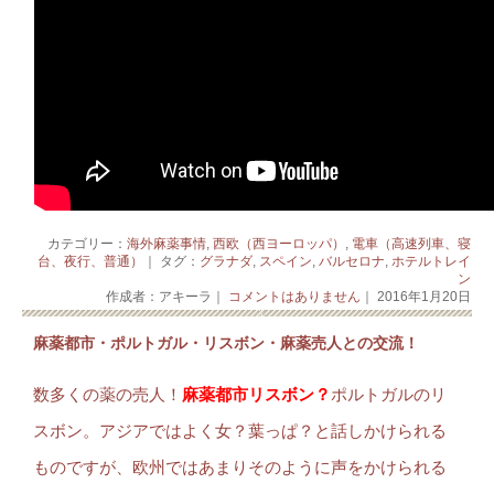
カテゴリー：
海外麻薬事情
,
西欧（西ヨーロッパ）
,
電車（高速列車、寝
台、夜行、普通）
｜ タグ：
グラナダ
,
スペイン
,
バルセロナ
,
ホテルトレイ
ン
作成者：アキーラ｜
コメントはありません
｜ 2016年1月20日
麻薬都市・ポルトガル・リスボン・麻薬売人との交流！
数多くの薬の売人！
麻薬都市リスボン？
ポルトガルのリ
スボン。アジアではよく女？葉っぱ？と話しかけられる
ものですが、欧州ではあまりそのように声をかけられる