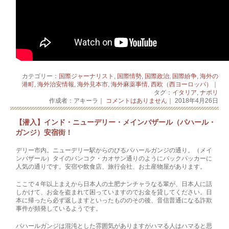
カテゴリー：
国際ジャーナリスト
,
国際情勢
,
国際政治
,
国際紛争
,
海外の
港町
,
海外治安情報
,
海外見本市
,
海外麻薬事情
,
西欧（西ヨーロッパ）
｜
タグ：
イタリア
,
ナポリ
作成者：アキーラ｜
コメントはありません
｜ 2018年4月26日
【潜入】インド・ニューデリー・メインバザール（パハール・
ガンジ）安宿街！
デリー市内。ニューデリー駅からのびるパハールガンジの通り。（メイ
ンバザール）タイのバンコク・カオサン通りのようにバックパッカーに
人気の通りです。安宿や飲食店、旅行会社、お土産物屋があります。
ここで４年以上まえから日本人の土肥ナンチャラなる輩が、日本人に話
しかけて、お金を盗まれて困っていますのでお金を貸してください。日
本に帰ったら必ず返しますといったもののその後、音信普通になる詐欺
事件が頻発しているようです。
パハールガンジは混沌とした雰囲気がありますがハマる人はハマると思