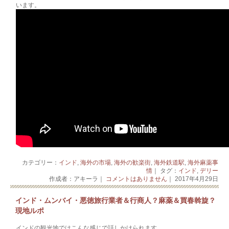
います。
カテゴリー：
インド
,
海外の市場
,
海外の歓楽街
,
海外鉄道駅
,
海外麻薬事
情
｜ タグ：
インド
,
デリー
作成者：アキーラ｜
コメントはありません
｜ 2017年4月29日
インド・ムンバイ・悪徳旅行業者＆行商人？麻薬＆買春斡旋？
現地ルポ
インドの観光地ではこんな感じで話しかけられます。