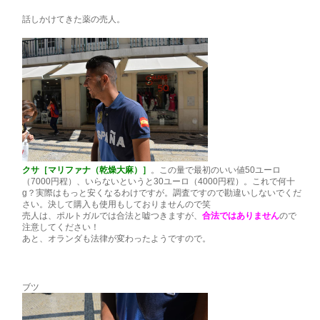
話しかけてきた薬の売人。
クサ［マリファナ（乾燥大麻）］
。この量で最初のいい値50ユーロ
（7000円程）、いらないというと30ユーロ（4000円程）。これで何十
g？実際はもっと安くなるわけですが。調査ですので勘違いしないでくだ
さい。決して購入も使用もしておりませんので笑
売人は、ポルトガルでは合法と嘘つきますが、
合法ではありません
ので
注意してください！
あと、オランダも法律が変わったようですので。
ブツ