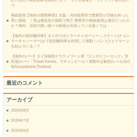
つ
拳銃使用【海外の警察事情】大阪・河内長野市で警察官が刃物を持った
男に発砲 ！男は搬送先の病院で死亡-警察官の拳銃使用は適正だったの
か？海外、治安の悪い国々や銃器が出回っている国々では・・
【海外の長距離列車】タイのウボンラーチャターニー→コラート(ナコン
ラーチャシーマー)まで長距離列車を利用して移動！バンコクとイサーン
を結んでいる！？
【海外のバー】タイ深南部ナラティワート県『スンガイコーロック』市
街地のバー『Thawil Kanda』でチャンビール！渡航中止勧告(レベル3)の
地Sungaikolok,Thailand
最近のコメント
アーカイブ
2026年8月
2026年7月
2026年6月