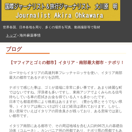
世界各国、日本各地を周り、多くの場所を写真、動画撮影等で取材
トップ
›
海外麻薬事情
ブログ
【マフィアとゴミの都市】イタリア・南部最大都市・ナポリ！
ローマからイタリアの高速列車フレッチャロッサを使い、イタリア南部
最大の都市であるナポリを訪問。
ナポリで感じた事は、ゴミが道端に非常に多い事です。あまり綺麗な町
ではないですね。浮浪者も多いですし、東南アジアでよくみられる信号
待ちしている車の窓拭きお金を得ている人々も多かったです。
日本でも都道府県により格差はありますが、（豊かな県とそうでない県
等。）イタリアは南にいけば行くほど経済は遅れております。しかし、
良い意味でいえばイタリアの田舎臭さが残っており、ある意味では楽し
い都市です。
イタリア南部にある都市で、その周辺地域を含む人口約96万人の基礎自
治体（コムーネ）。カンパニア州の州都であり、ナポリ県の県都でもあ