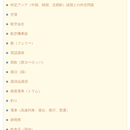
特定アジア（中国、韓国、北朝鮮）諸国との外交問題
空港
航空会社
航空機事故
船（フェリー）
英語講座
西欧（西ヨーロッパ）
親日（国）
講演会講演
路面電車（トラム）
釣り
電車（高速列車、寝台、夜行、普通）
静岡県
飲食店（国内）