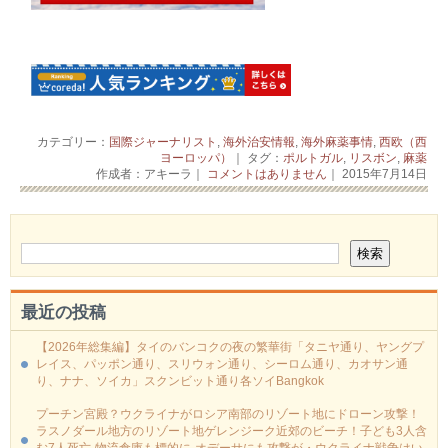
カテゴリー：
国際ジャーナリスト
,
海外治安情報
,
海外麻薬事情
,
西欧（西
ヨーロッパ）
｜ タグ：
ポルトガル
,
リスボン
,
麻薬
作成者：アキーラ｜
コメントはありません
｜ 2015年7月14日
最近の投稿
【2026年総集編】タイのバンコクの夜の繁華街「タニヤ通り、ヤングプ
レイス、パッポン通り、スリウォン通り、シーロム通り、カオサン通
り、ナナ、ソイカ」スクンビット通り各ソイBangkok
プーチン宮殿？ウクライナがロシア南部のリゾート地にドローン攻撃！
ラスノダール地方のリゾート地ゲレンジーク近郊のビーチ！子ども3人含
む7人死亡-物流倉庫も標的に‐オデーサにも攻撃が・ウクライナ戦争はい