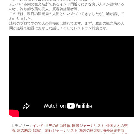
ムンバイ市内の観光名所であるインド門近くにきな臭い人々が結構いる
のか。詐欺師や薬­­­の売人、買春斡旋業者等。
この彼は、政府の観光局の人間といい近づいてきましたが、嘘が話して
わかりました。
諜報のプロですので人の見極めは慣れてます。まず、政府の観光局の人
間が道端で勧誘は­­­おかしな話し！そしてレストラン斡旋とか。
カテゴリー：
インド
,
世界の面白映像
,
国際ジャーナリスト
,
外国人との交
流
,
旅の助言(知識）
,
旅行ジャーナリスト
,
海外の歓楽街
,
海外麻薬事情
｜