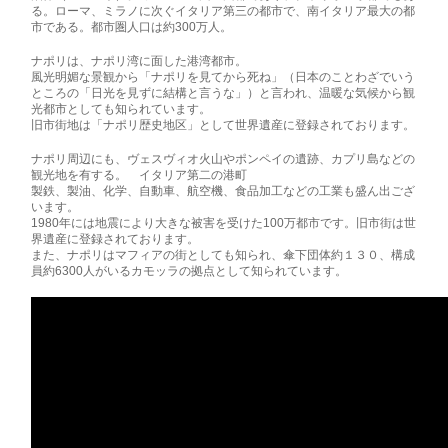
る。ローマ、ミラノに次ぐイタリア第三の都市で、南イタリア最大の都
市である。都市圏人口は約300万人。
ナポリは、ナポリ湾に面した港湾都市。
風光明媚な景観から「ナポリを見てから死ね」（日本のことわざでいう
ところの「日光を見ずに結構と言うな」）と言われ、温暖な気候から観
光都市としても知られています。
旧市街地は「ナポリ歴史地区」として世界遺産に登録されております。
ナポリ周辺にも、ヴェスヴィオ火山やポンペイの遺跡、カプリ島などの
観光地を有する。 イタリア第二の港町
製鉄、製油、化学、自動車、航空機、食品加工などの工業も盛ん出ござ
います。
1980年には地震により大きな被害を受けた100万都市です。旧市街は世
界遺産に登録されております。
また、ナポリはマフィアの街としても知られ、傘下団体約１３０、構成
員約6300人がいるカモッラの拠点として知られています。