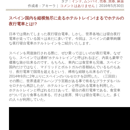
タグ：
インド
,
ムンバイ
,
売春
,
買春
,
麻薬
作成者：アキーラ｜
コメントはありません
｜ 2016年5月30日
スペイン国内を縦横無尽に走るホテルトレイン!まるでホテルの
夜行電車とは!?
日本では廃れてしまった夜行寝台電車。しかし、世界各地には寝台夜行
電車が走っている­国々は未だに多いです。今回は、スペインの豪華絢爛
な夜行寝台電車ホテルトレインをご­紹介いたします。
スペインを周遊旅行される際に、ぜひ乗ってほしいのが夜行電車。なぜ
なら、スペインで­は通称“ホテルトレイン”と呼ばれるほど、内装も豪華で
優雅な旅が出来るのです。もち­ろん、車内には食堂車も完備。スペイン
国内だけではなく、マドリッドとポルトガルの首­都結んでいるものもあ
り、夜行電車で国境を超えるという、稀有な経験も出来るのです。
2014年9月に2年ぶりにスペインのバルセロナを訪問した。（三回目）
その際に、世界遺産ア­ルハンブラ宮殿がある事で有名なグラナダをバル
セロナから再訪­­したが、ホテルトレイン­と呼ばれる電車を利用した。
ホテルトレインと呼ばれるだけあって、寝台の夜行電車であ­る。食堂車
がついており食­­事も出来る。行きは座席、帰りは寝台電車にした。多く
の人々­が利用していた。