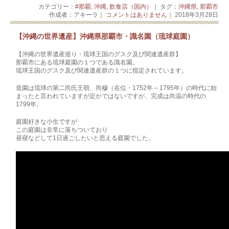
カテゴリー：
#那覇
,
沖縄
,
飲食店（国内）
｜ タグ：
沖縄県
,
那覇市
作成者：アキーラ｜
コメントはありません
｜ 2018年3月28日
【沖縄の世界遺産】沖縄県那覇市・識名園（琉球庭園）
【沖縄の世界遺産巡り・琉球王国のグスク及び関連遺産群】
那覇市にある琉球庭園の１つである識名園。
琉球王国のグスク及び関連遺産群の１つに指定されています。
造園は琉球の第二尚氏王朝、尚穆（在位・1752年 – 1795年）の時代に始
まったと言われていますが定かではないですが、完成は尚温の時代の
1799年。
庭園好きな小生ですが
この庭園は非常に落ちついており
昼寝などして1日過ごしたいと思える庭園でした。