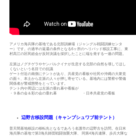
アメリカ海兵隊の基地である北部訓練場（ジャングル戦闘訓練センタ
ー）です。の過半の返還の条件となる6ヶ所のヘリパッド移設工事に、東
村高江の区民総会が反対決議を採択したことに端を発する一連の問題。
左派はノグチゲラやヤンバルクイナが生息する北部の自然を壊してほし
くないという名目での抗議
ゲート付近の南側にテントがあり、共産党の看板や社民や沖縄の大衆党
の面々、本土から左派の人々が押し寄せている。基地内には警察や警備
関係者が警戒態勢をとっています。
テント内や周辺には左派の垂れ幕や看板が
・９条の会＆彩の会の垂れ幕 ・日本共産党の看板
辺野古移設問題（キャンプシュワブ前テント）
普天間基地移設の移転先となるであろう名護市の辺野古を訪問。在日米
海兵隊の基地で第3海兵師団戦闘強襲大隊、 同第4海兵連隊、歩兵大隊な