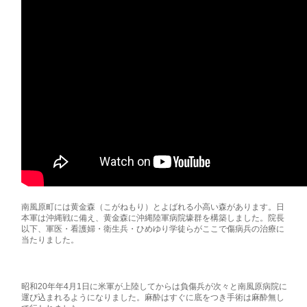
南風原町には黄金森（こがねもり）とよばれる小高い森があります。日
本軍は沖縄戦に備え、黄金森に沖縄陸軍病院壕群を構築しました。院長
以下、軍医・看護婦・衛生兵・ひめゆり学徒らがここで傷病兵の治療に
当たりました。
昭和20年年4月1日に米軍が上陸してからは負傷兵が次々と南風原病院に
運び込まれるようになりました。麻酔はすぐに底をつき手術は麻酔無し