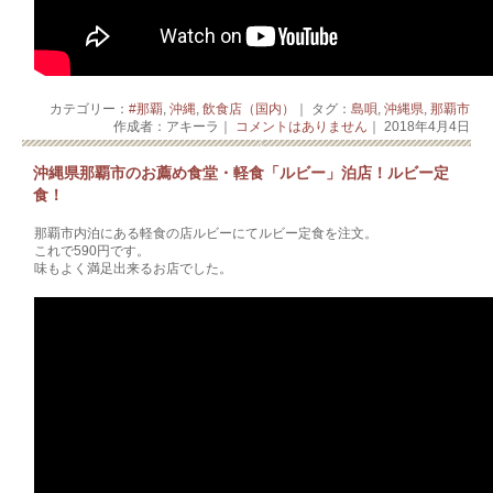
カテゴリー：
#那覇
,
沖縄
,
飲食店（国内）
｜ タグ：
島唄
,
沖縄県
,
那覇市
作成者：アキーラ｜
コメントはありません
｜ 2018年4月4日
沖縄県那覇市のお薦め食堂・軽食「ルビー」泊店！ルビー定
食！
那覇市内泊にある軽食の店ルビーにてルビー定食を注文。
これで590円です。
味もよく満足出来るお店でした。