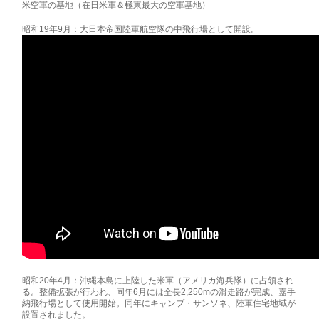
米空軍の基地（在日米軍＆極東最大の空軍基地）
昭和19年9月：大日本帝国陸軍航空隊の中飛行場として開設。
昭和20年4月：沖縄本島に上陸した米軍（アメリカ海兵隊）に占領され
る。整備拡張が行われ、同年6月には全長2,250mの滑走路が完成、嘉手
納飛行場として使用開始。同年にキャンプ・サンソネ、陸軍住宅地域が
設置されました。