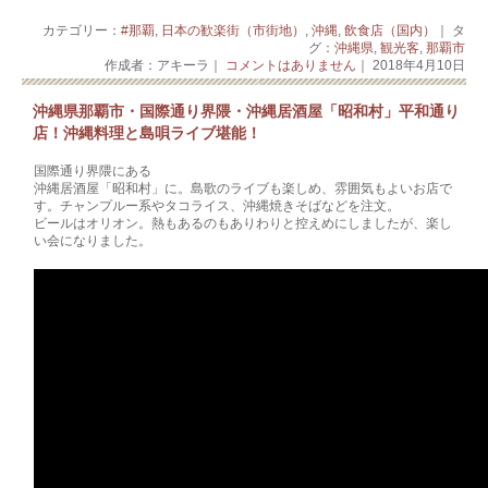
カテゴリー：
#那覇
,
日本の歓楽街（市街地）
,
沖縄
,
飲食店（国内）
｜ タ
グ：
沖縄県
,
観光客
,
那覇市
作成者：アキーラ｜
コメントはありません
｜ 2018年4月10日
沖縄県那覇市・国際通り界隈・沖縄居酒屋「昭和村」平和通り
店！沖縄料理と島唄ライブ堪能！
国際通り界隈にある
沖縄居酒屋「昭和村」に。島歌のライブも楽しめ、雰囲気もよいお店で
す。チャンプルー系やタコライス、沖縄焼きそばなどを注文。
ビールはオリオン。熱もあるのもありわりと控えめにしましたが、楽し
い会になりました。