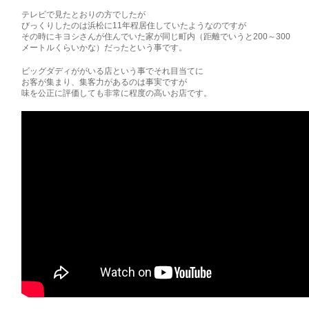
テレビで見たとおりの方でしたが
びっくりしたのは浜松に11年程居住していたようなのですが
その時にキヨシさんが住んでいた家が同じ町内（距離でいうと200～300
メートルくらいかな）だったという事です。
ビッグダディががいる店という事でそれ目当てに
お客が集まり、集客力があるのは事実ですが
味を公正に評価しても非常に程度の高いお店です。