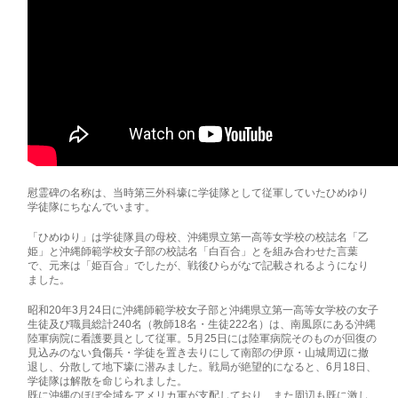
慰霊碑の名称は、当時第三外科壕に学徒隊として従軍していたひめゆり
学徒隊にちなんでいます。
「ひめゆり」は学徒隊員の母校、沖縄県立第一高等女学校の校誌名「乙
姫」と沖縄師範学校女子部の校誌名「白百合」とを組み合わせた言葉
で、元来は「姫百合」でしたが、戦後ひらがなで記載されるようになり
ました。
昭和20年3月24日に沖縄師範学校女子部と沖縄県立第一高等女学校の女子
生徒及び職員総計240名（教師18名・生徒222名）は、南風原にある沖縄
陸軍病院に看護要員として従軍。5月25日には陸軍病院そのものが回復の
見込みのない負傷兵・学徒を置き去りにして南部の伊原・山城周辺に撤
退し、分散して地下壕に潜みました。戦局が絶望的になると、6月18日、
学徒隊は解散を命じられました。
既に沖縄のほぼ全域をアメリカ軍が支配しており、また周辺も既に激し