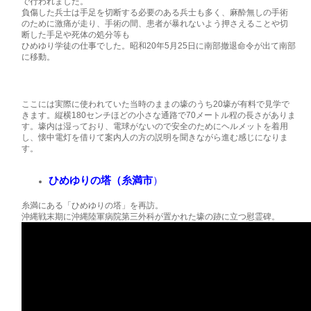
で行われました。
負傷した兵士は手足を切断する必要のある兵士も多く、麻酔無しの手術
のために激痛が走り、手術の間、患者が暴れないよう押さえることや切
断した手足や死体の処分等も
ひめゆり学徒の仕事でした。昭和20年5月25日に南部撤退命令が出て南部
に移動。
ここには実際に使われていた当時のままの壕のうち20壕が有料で見学で
きます。縦横180センチほどの小さな通路で70メートル程の長さがありま
す。壕内は湿っており、電球がないので安全のためにヘルメットを着用
し、懐中電灯を借りて案内人の方の説明を聞きながら進む感じになりま
す。
ひめゆりの塔（糸満市
）
糸満にある「ひめゆりの塔」を再訪。
沖縄戦末期に沖縄陸軍病院第三外科が置かれた壕の跡に立つ慰霊碑。