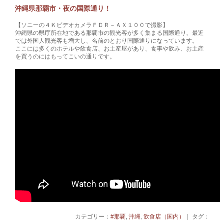
沖縄県那覇市・夜の国際通り！
【ソニーの４ＫビデオカメラＦＤＲ－ＡＸ１００で撮影】
沖縄県の県庁所在地である那覇市の観光客が多く集まる国際通り。最近
では外国人観光客も増大し、名前のとおり国際通りになっています。
ここには多くのホテルや飲食店、お土産屋があり、食事や飲み、お土産
を買うのにはもってこいの通りです。
カテゴリー：
#那覇
,
沖縄
,
飲食店（国内）
｜ タグ：