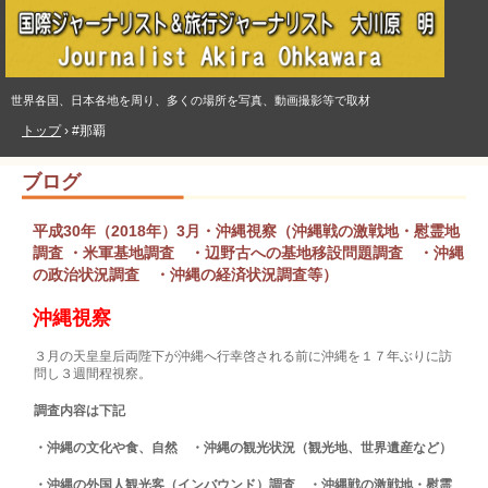
世界各国、日本各地を周り、多くの場所を写真、動画撮影等で取材
トップ
›
#那覇
ブログ
平成30年（2018年）3月・沖縄視察（沖縄戦の激戦地・慰霊地
調査 ・米軍基地調査 ・辺野古への基地移設問題調査 ・沖縄
の政治状況調査 ・沖縄の経済状況調査等）
沖縄視察
３月の天皇皇后両陛下が沖縄へ行幸啓される前に沖縄を１７年ぶりに訪
問し３週間程視察。
調査内容は下記
・沖縄の文化や食、自然 ・沖縄の観光状況（観光地、世界遺産など）
・沖縄の外国人観光客（インバウンド）調査 ・沖縄戦の激戦地・慰霊