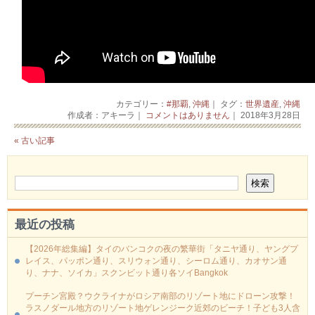
カテゴリー：
#那覇
,
沖縄
｜ タグ：
世界遺産
,
沖縄
作成者：アキーラ｜
コメントはありません
｜ 2018年3月28日
« 古い記事
最近の投稿
【2026年総集編】タイのバンコクの夜の繁華街「タニヤ通り、ヤングプ
レイス、パッポン通り、スリウォン通り、シーロム通り、カオサン通
り、ナナ、ソイカ」スクンビット通り各ソイBangkok
プーチン宮殿？ウクライナがロシア南部のリゾート地にドローン攻撃！
ラスノダール地方のリゾート地ゲレンジーク近郊のビーチ！子ども3人含