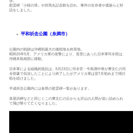
啓。
慰霊碑「小桜の塔」や対馬丸記念館を訪れ、事件の生存者や遺族らと対
話をしました。
平和祈念公園（糸満市）
公園内の戦跡は沖縄戦最大の激戦地＆終焉地。
昭和20年5月、アメリカ軍の攻撃により、首里にあった日本軍司令部は、
沖縄本島南部に移動。
日本軍による組織的抵抗は、6月23日に司令官・牛島満中将が摩文仁の司
令部壕で自決したことにより終了したがアメリカ軍は翌7月初めまで掃討
戦を続けました。
平成祈念公園内には各県の慰霊碑一覧があります。
喜屋武岬などと同じくこの摩文仁の丘からも沢山の人間が追い詰められ
て飛び降りて亡くなりました。