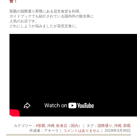
食！
那覇の国際通り界隈にある花笠食堂を利用。
ガイドブックでも紹介されている国内外の観光客に
人気のお店です。
どれにしようか悩みましたが花笠定食に。
カテゴリー：
#那覇
,
沖縄
,
飲食店（国内）
｜ タグ：
国際通り
,
沖縄
,
那覇
作成者：アキーラ｜
コメントはありません
｜ 2018年3月30日