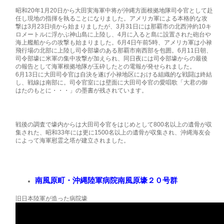
昭和20年1月20日から大田実海軍中将が沖縄方面根拠地隊司令官として赴
任し現地の指揮を執ることになりました。アメリカ軍による本格的な攻
撃は3月23日頃から始まりましたが、3月31日には那覇市の北西沖約10キ
ロメートルに浮かぶ神山島に上陸し、4月に入ると島に設置された砲台や
海上艦船からの攻撃も始まりました。6月4日午前5時、アメリカ軍は小禄
飛行場の北部に上陸し司令部壕のある那覇市南西部を包囲。6月11日朝、
司令部壕に米軍の集中攻撃が加えられ、同日夜には司令部壕からの最後
の報告として海軍根拠地隊が玉砕したとの電報が発せられました。
6月13日に大田司令官は自決を遂げ小禄地区における組織的な戦闘は終結
し、戦線は南部に。司令官室には壁面に大田司令官の愛唱歌「大君の御
はたのもとに・・・」の墨書が残されています。
戦後の調査で壕内からは大田司令官をはじめとして800名以上の遺骨が収
集された、昭和33年には更に1500名以上の遺骨が収集され、沖縄海友会
によって海軍慰霊之塔が建立されました。
南風原町・沖縄陸軍病院南風原壕２０号群
旧日本陸軍が造った病院壕