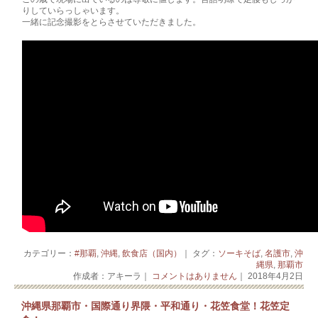
りしていらっしゃいます。
一緒に記念撮影をとらさせていただきました。
カテゴリー：
#那覇
,
沖縄
,
飲食店（国内）
｜ タグ：
ソーキそば
,
名護市
,
沖
縄県
,
那覇市
作成者：アキーラ｜
コメントはありません
｜ 2018年4月2日
沖縄県那覇市・国際通り界隈・平和通り・花笠食堂！花笠定