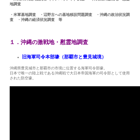
地調査
・米軍基地調査 ・辺野古への基地移設問題調査 ・沖縄の政治状況調
査 ・沖縄の経済状況調査 等
１．沖縄の激戦地・慰霊地調査
旧海軍司令本部壕（那覇市と豊見城境）
沖縄県豊見城市と那覇市の市境に位置する海軍司令部壕。
日本で唯一の陸上戦である沖縄戦で大日本帝国海軍の司令部として使用
された防空壕。