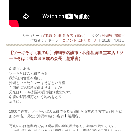
カテゴリー：
#那覇
,
沖縄
,
飲食店（国内）
｜ タグ：
沖縄県
,
那覇市
作成者：アキーラ｜
コメントはありません
｜ 2018年4月2日
【ソーキそば元祖の店】沖縄県名護市・我部祖河食堂本店！ソ
ーキそば！御歳８９歳の会長（創業者）
名護市にある
ソーキそばの元祖である
我部祖河食堂本店に。
沖縄といったらソーキそばという程、
全国的に認知度が高まりましたが
元祖は1966年創業の我部祖河食堂です。
名護の我部祖河という地名をとり
店名に。
1966年創業、ソーキそばの元祖である我部祖河食堂の名護市我部祖河に
ある本店。現在は沖縄本島に8店舗
製麺所。
写真の方は創業者であり現会長の金城源治さん。御歳89歳の方です。
この歳で現場に出ているのは尊敬に値します。言語明瞭で足腰もしっか