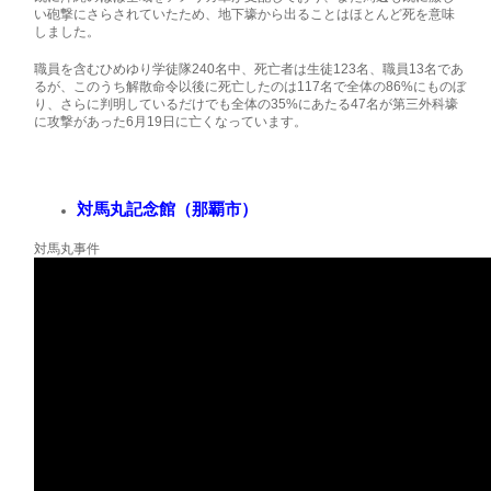
い砲撃にさらされていたため、地下壕から出ることはほとんど死を意味
しました。
職員を含むひめゆり学徒隊240名中、死亡者は生徒123名、職員13名であ
るが、このうち解散命令以後に死亡したのは117名で全体の86%にものぼ
り、さらに判明しているだけでも全体の35%にあたる47名が第三外科壕
に攻撃があった6月19日に亡くなっています。
対馬丸記念館（那覇市）
対馬丸事件