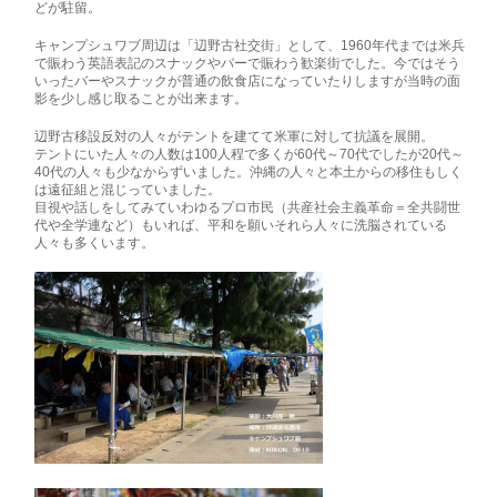
どが駐留。
キャンプシュワブ周辺は「辺野古社交街」として、1960年代までは米兵
で賑わう英語表記のスナックやバーで賑わう歓楽街でした。今ではそう
いったバーやスナックが普通の飲食店になっていたりしますが当時の面
影を少し感じ取ることが出来ます。
辺野古移設反対の人々がテントを建てて米軍に対して抗議を展開。
テントにいた人々の人数は100人程で多くが60代～70代でしたが20代～
40代の人々も少なからずいました。沖縄の人々と本土からの移住もしく
は遠征組と混じっていました。
目視や話しをしてみていわゆるプロ市民（共産社会主義革命＝全共闘世
代や全学連など）もいれば、平和を願いそれら人々に洗脳されている
人々も多くいます。