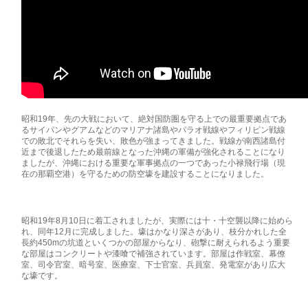
昭和19年、先の大戦において、絶対国防圏を守る上での最重要拠点であ
るサイパンやグアムなどのマリアナ諸島やパラオ戦線やフィリピン戦線
での敗北でそれらを失い、敗色が強まってきました。戦線が南西諸島付
近まで後退したため最前線となった沖縄の軍備が強化されることになり
ましたが、沖縄における重要な軍事拠点の一つであった小禄飛行場（現
在の那覇空港）を守るための防空壕を建設することになりました。
昭和19年8月10日に着工されましたが、実際には十・十空襲以降に始めら
れ、同年12月に完成しました。壕はかなり深さがあり、枝分かれした全
長約450mの坑道といくつかの部屋からなり、砲撃に耐えられるよう重要
な部屋はコンクリートや漆喰で補強されています。部屋は作戦室、幕僚
室、司令官室、暗号室、医療室、下士官室、兵員室、発電室があり広大
な壕です。