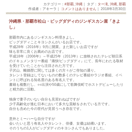
カテゴリー：
#那覇
,
沖縄
｜ タグ：
ター滝
,
沖縄
,
那覇
作成者：アキーラ｜
コメントはありません
｜ 2018年3月30日
沖縄県・那覇市松山・ビッグダディのジンギスカン屋「きよ
し」
那覇市内にあるジンギスカン料理きよし。
ビッグダディことキヨシさんがいるお店です。
平成28年（2016年）9月に開業。まだ新しいお店ですが
味も非常に良くお薦めのお店です。
平成18年（2006年）～平成25年（2013年）に放映されたテレビ朝日系
のドキュメンタリー番組『痛快!ビッグダディ』にて、長年にわたる取材
を受けていたことから注目された方です。
子沢山、離婚歴に関しては多くの方々がご存知の通り。
タレント登録はしてないものの数多くのテレビ番組やラジオ番組、イベ
ントに呼ばれる知名度のある有名人です。
書籍も複数だし、○○出演や50歳にして歌舞伎町でホストデビューしたり
と精力的に活動。
独身で妻子のいない自分も見習わねばですが
少子高齢化が進む日本において多大な貢献をされている方です。
自分も含めた今の世代が見習うべき存在です。
意外とミーハーな自分ですが
会いたいと思う有名人やタレント、俳優、女優は結構います。
そのうちの1人がビッグダディのキヨシさんでもありました。