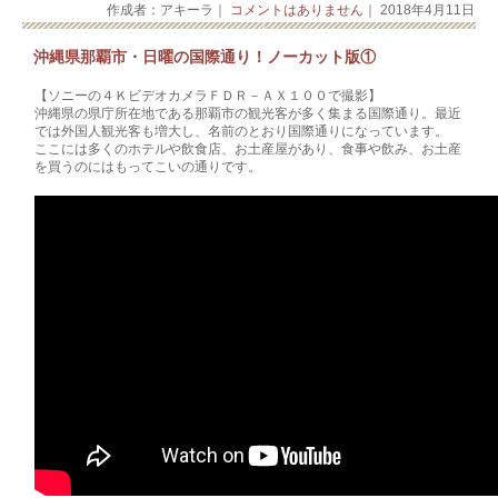
作成者：アキーラ｜
コメントはありません
｜ 2018年4月11日
沖縄県那覇市・日曜の国際通り！ノーカット版①
【ソニーの４ＫビデオカメラＦＤＲ－ＡＸ１００で撮影】
沖縄県の県庁所在地である那覇市の観光客が多く集まる国際通り。最近
では外国人観光客も増大し、名前のとおり国際通りになっています。
ここには多くのホテルや飲食店、お土産屋があり、食事や飲み、お土産
を買うのにはもってこいの通りです。