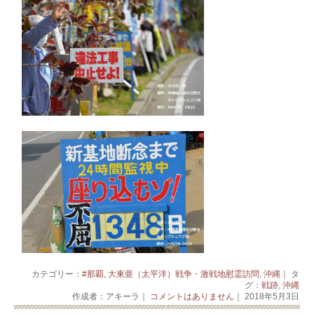
カテゴリー：
#那覇
,
大東亜（太平洋）戦争・激戦地慰霊訪問
,
沖縄
｜ タ
グ：
戦跡
,
沖縄
作成者：アキーラ｜
コメントはありません
｜ 2018年5月3日