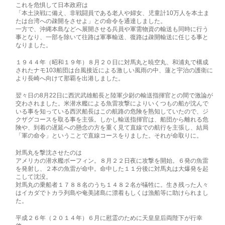
これを危惧して日本政府は
「本土決戦に備え、非戦闘員である老人や婦女、児童計10万人を本土ま
たは台湾への疎開をさせよ」との命令を通達しました。
一方で、沖縄本島などへ展開させる兵員や軍需物資の輸送も同時に行う
事となり、一部を除いて往路は軍事輸送、復路は疎開輸送に任じる事と
なりました。
１９４４年（昭和１９年）８月２０日に対馬丸と暁空丸、和浦丸で構成
されたナモ103船団は台風接近による激しい風雨の中、蓮と宇治の護衛に
より長崎へ向けて那覇を出港しました。
翌々日の8月22日に西沢武雄船長と陸軍少尉の輸送指揮官との間で激論が
交わされました。米潜水艦による魚雷攻撃によりいくつもの船が沈んで
いる事を知っている西沢船長はこの航路の危険を熟知していたので、ジ
クザグコースを取る事を主張。しかし輸送指揮官は、船団から離れる危
険や、到着の遅延への懸念の方を重く見て直線での航行を主張し、結局
「軍の命令」ということで直線コースをりました。それが命取りに。
対馬丸を撃沈させたのは
アメリカの潜水艦ボーフィン。８月２２日夜に攻撃を開始。６発の魚雷
を発射し、２本の魚雷が命中。命中した１１分後に対馬丸は大爆発を起
こして沈没。
対馬丸の乗船者１７８８名のうち１４８２名が犠牲に。生き残った人々
はイカダでトカラ列島や奄美諸島に漂着もしくは漁船等に助けられまし
た。
平成２６年（２０１４年）６月に慰霊のために天皇皇后両陛下が行幸