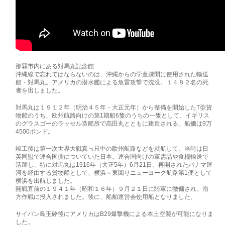
那覇市内にある対馬丸記念館
沖縄線で忘れてはならないのは、沖縄からの学童疎開に使用された輸送
船・対馬丸。アメリカの潜水艦による魚雷攻撃で沈没。１４８２名の死
者を出しました。
対馬丸は１９１２年（明治４５年・大正元年）から整備を開始したT型貨
物船のうち、欧州航路向けの第1期船6隻のうちの一隻として、イギリス
のグラスゴーのラッセル造船所で高田丸とともに建造される。船価は9万
4500ポンド。
竣工後は第一次世界大戦真っ只中の欧州航路などを就航して、当時は日
英同盟で連合国側についていた日本。連合国向けの軍需品や食糧輸送で
活躍し、特に対馬丸は1916年（大正5年）6月21日、再開されたパナマ運
河を経由する貨物船として、横浜～東回りニューヨーク航路第1便として
横浜を出航しました。
開戦直前の１９４１年（昭和１６年）９月２１日に陸軍に徴傭され、南
方作戦に投入されました。後に、船舶運営会使用船となりました。
サイパン島玉砕後にアメリカはB29爆撃機による本土空襲が可能になりま
した。