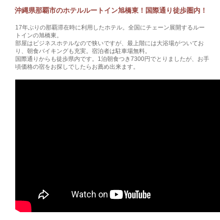
沖縄県那覇市のホテルルートイン旭橋東！国際通り徒歩圏内！
17年ぶりの那覇滞在時に利用したホテル。全国にチェーン展開するルー
トインの旭橋東。
部屋はビジネスホテルなので狭いですが、最上階には大浴場がついてお
り、朝食バイキングも充実。宿泊者は駐車場無料。
国際通りからも徒歩県内です。1泊朝食つき7300円でとりましたが、お手
頃価格の宿をお探しでしたらお薦め出来ます。