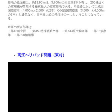
基地の総面積は、約19.95km2。3,700mの滑走路2本を有し、200機近く
の軍用機が常駐する極東最大の空軍基地である。滑走路においては成田
国際空港（4,000mと2,500mの2本）や関西国際空港（3,500mと4,000m
の2本）と遜色なく、日本最大級の飛行場の一つということになってい
る。
米軍の所在部隊は
・第18航空団 ・第353特殊戦航空群 ・第733航空輸送隊 ・第82偵察
隊 ・第390情報隊
高江ヘリパッド問題（東村）