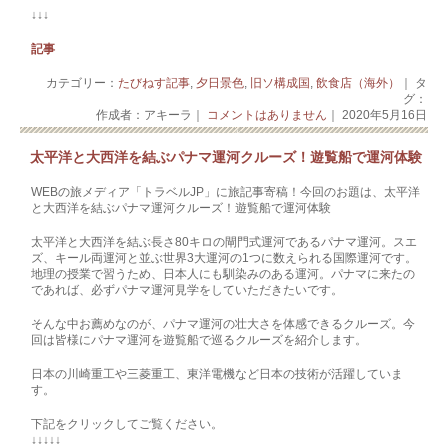
↓↓↓
記事
カテゴリー：
たびねす記事
,
夕日景色
,
旧ソ構成国
,
飲食店（海外）
｜ タ
グ：
作成者：アキーラ｜
コメントはありません
｜ 2020年5月16日
太平洋と大西洋を結ぶパナマ運河クルーズ！遊覧船で運河体験
WEBの旅メディア「トラベルJP」に旅記事寄稿！今回のお題は、太平洋
と大西洋を結ぶパナマ運河クルーズ！遊覧船で運河体験
太平洋と大西洋を結ぶ長さ80キロの閘門式運河であるパナマ運河。スエ
ズ、キール両運河と並ぶ世界3大運河の1つに数えられる国際運河です。
地理の授業で習うため、日本人にも馴染みのある運河。パナマに来たの
であれば、必ずパナマ運河見学をしていただきたいです。
そんな中お薦めなのが、パナマ運河の壮大さを体感できるクルーズ。今
回は皆様にパナマ運河を遊覧船で巡るクルーズを紹介します。
日本の川崎重工や三菱重工、東洋電機など日本の技術が活躍していま
す。
下記をクリックしてご覧ください。
↓↓↓↓↓