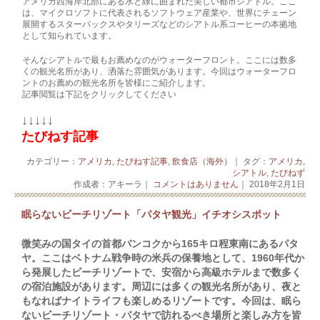
アメリカ西海岸北部にある水と緑に囲まれた美しい都市シアトル。ここ
は、マイクロソフトに代表されるソフトウェア産業や、世界にチェーン
展開するスターバックスやタリーズなどのシアトル系コーヒーの本拠地
として知られています。
そんなシアトルで最もお薦めなのがウォーターフロント。ここには数多
くの観光名所があり、洒落た雰囲気があります。今回はウォーターフロ
ントのお薦めの観光名所を皆様にご紹介します。
記事閲覧は下記をクリックしてください
↓↓↓↓↓
たびねす記事
カテゴリー：
アメリカ
,
たびねす記事
,
飲食店（海外）
｜ タグ：
アメリカ
,
シアトル
,
たびねず
作成者：アキーラ｜
コメントはありません
｜ 2018年2月1日
眠らないビーチリゾート「パタヤ観光」イチオシスポット
微笑みの国タイの首都バンコクから165キロ程東南にあるパタ
ヤ。ここはベトナム戦争時の米兵の保養地として、1960年代か
ら発展したビーチリゾートで、安宿から高級ホテルまで数多く
の宿泊施設があります。周辺には多くの観光名所があり、夜と
もなればナイトライフも楽しめるリゾートです。今回は、眠ら
ないビーチリゾート・パタヤで訪れるべき場所と楽しみ方を皆