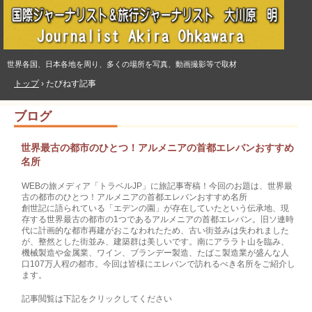
世界各国、日本各地を周り、多くの場所を写真、動画撮影等で取材
トップ
›
たびねす記事
ブログ
世界最古の都市のひとつ！アルメニアの首都エレバンおすすめ
名所
WEBの旅メディア「トラベルJP」に旅記事寄稿！今回のお題は、世界最
古の都市のひとつ！アルメニアの首都エレバンおすすめ名所
創世記に語られている「エデンの園」が存在していたという伝承地、現
存する世界最古の都市の1つであるアルメニアの首都エレバン。旧ソ連時
代に計画的な都市再建がおこなわれたため、古い街並みは失われました
が、整然とした街並み、建築群は美しいです。南にアララト山を臨み、
機械製造や金属業、ワイン、ブランデー製造、たばこ製造業が盛んな人
口107万人程の都市。今回は皆様にエレバンで訪れるべき名所をご紹介し
ます。
記事閲覧は下記をクリックしてください