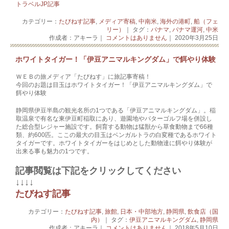
トラベルJP記事
カテゴリー：
たびねす記事
,
メディア寄稿
,
中南米
,
海外の港町
,
船（フェ
リー）
｜ タグ：
パナマ
,
パナマ運河
,
中米
作成者：アキーラ｜
コメントはありません
｜ 2020年3月25日
ホワイトタイガー！「伊豆アニマルキングダム」で餌やり体験
ＷＥＢの旅メディア「たびねす」に旅記事寄稿！
今回のお題は目玉はホワイトタイガー！「伊豆アニマルキングダム」で
餌やり体験
静岡県伊豆半島の観光名所の1つである「伊豆アニマルキングダム」。稲
取温泉で有名な東伊豆町稲取にあり、遊園地やパターゴルフ場を併設し
た総合型レジャー施設です。飼育する動物は猛獣から草食動物まで66種
類、約600匹。ここの最大の目玉はベンガルトラの白変種であるホワイト
タイガーです。ホワイトタイガーをはじめとした動物達に餌やり体験が
出来る事も魅力の1つです。
記事閲覧は下記をクリックしてください
↓↓↓↓
たびねす記事
カテゴリー：
たびねす記事
,
旅館
,
日本・中部地方
,
静岡県
,
飲食店（国
内）
｜ タグ：
伊豆アニマルキングダム
,
静岡県
作成者：アキーラ｜
コメントはありません
｜ 2018年5月10日