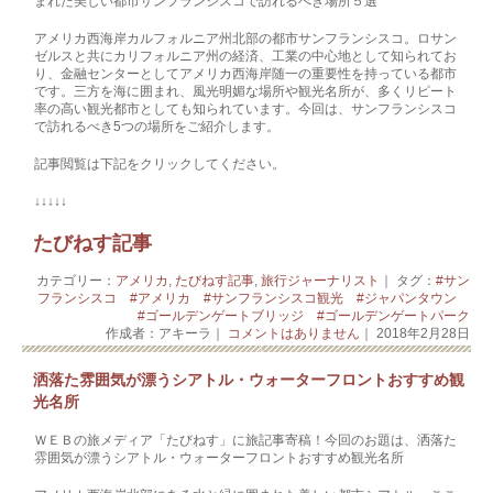
まれた美しい都市サンフランシスコで訪れるべき場所５選
アメリカ西海岸カルフォルニア州北部の都市サンフランシスコ。ロサン
ゼルスと共にカリフォルニア州の経済、工業の中心地として知られてお
り、金融センターとしてアメリカ西海岸随一の重要性を持っている都市
です。三方を海に囲まれ、風光明媚な場所や観光名所が、多くリピート
率の高い観光都市としても知られています。今回は、サンフランシスコ
で訪れるべき5つの場所をご紹介します。
記事閲覧は下記をクリックしてください。
↓↓↓↓↓
たびねす記事
カテゴリー：
アメリカ
,
たびねす記事
,
旅行ジャーナリスト
｜ タグ：
#サン
フランシスコ #アメリカ #サンフランシスコ観光 #ジャパンタウン
#ゴールデンゲートブリッジ #ゴールデンゲートパーク
作成者：アキーラ｜
コメントはありません
｜ 2018年2月28日
洒落た雰囲気が漂うシアトル・ウォーターフロントおすすめ観
光名所
ＷＥＢの旅メディア「たびねす」に旅記事寄稿！今回のお題は、洒落た
雰囲気が漂うシアトル・ウォーターフロントおすすめ観光名所