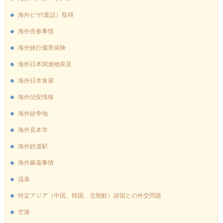
海外ビザ(査証）取得
海外売春事情
海外旅行傷害保険
海外日本関連物発見
海外日本食屋
海外治安情報
海外紛争地
海外見本市
海外鉄道駅
海外麻薬事情
温泉
特定アジア（中国、韓国、北朝鮮）諸国との外交問題
空港