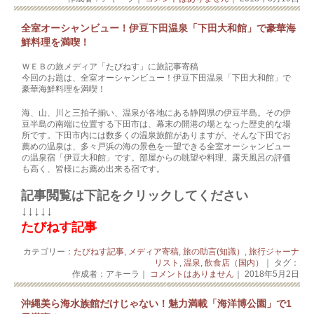
全室オーシャンビュー！伊豆下田温泉「下田大和館」で豪華海
鮮料理を満喫！
ＷＥＢの旅メディア「たびねす」に旅記事寄稿
今回のお題は、全室オーシャンビュー！伊豆下田温泉「下田大和館」で
豪華海鮮料理を満喫！
海、山、川と三拍子揃い、温泉が各地にある静岡県の伊豆半島。その伊
豆半島の南端に位置する下田市は、幕末の開港の場となった歴史的な場
所です。下田市内には数多くの温泉旅館がありますが、そんな下田でお
薦めの温泉は、多々戸浜の海の景色を一望できる全室オーシャンビュー
の温泉宿「伊豆大和館」です。部屋からの眺望や料理、露天風呂の評価
も高く、皆様にお薦め出来る宿です。
記事閲覧は下記をクリックしてください
↓↓↓↓↓
たびねす記事
カテゴリー：
たびねす記事
,
メディア寄稿
,
旅の助言(知識）
,
旅行ジャーナ
リスト
,
温泉
,
飲食店（国内）
｜ タグ：
作成者：アキーラ｜
コメントはありません
｜ 2018年5月2日
沖縄美ら海水族館だけじゃない！魅力満載「海洋博公園」で1