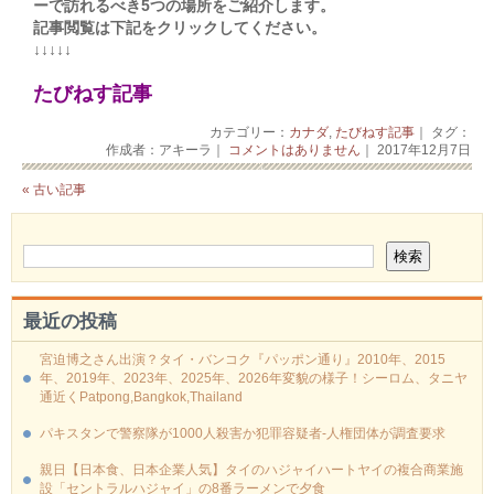
ーで訪れるべき5つの場所をご紹介します。
記事閲覧は下記をクリックしてください。
↓↓↓↓↓
たびねす記事
カテゴリー：
カナダ
,
たびねす記事
｜ タグ：
作成者：アキーラ｜
コメントはありません
｜ 2017年12月7日
« 古い記事
最近の投稿
宮迫博之さん出演？タイ・バンコク『パッポン通り』2010年、2015
年、2019年、2023年、2025年、2026年変貌の様子！シーロム、タニヤ
通近くPatpong,Bangkok,Thailand
パキスタンで警察隊が1000人殺害か犯罪容疑者-人権団体が調査要求
親日【日本食、日本企業人気】タイのハジャイハートヤイの複合商業施
設「セントラルハジャイ」の8番ラーメンで夕食