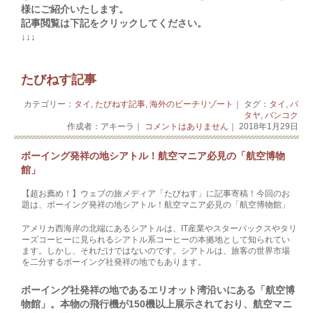
様にご紹介いたします。
記事閲覧は下記をクリックしてください。
↓↓↓
たびねす記事
カテゴリー：
タイ
,
たびねす記事
,
海外のビーチリゾート
｜ タグ：
タイ
,
パ
タヤ
,
バンコク
作成者：アキーラ｜
コメントはありません
｜ 2018年1月29日
ボーイング発祥の地シアトル！航空マニア必見の「航空博物
館」
【超お薦め！】ウェブの旅メディア「たびねす」に記事寄稿！今回のお
題は、ボーイング発祥の地シアトル！航空マニア必見の「航空博物館」
アメリカ西海岸の北端にあるシアトルは、IT産業やスターバックスやタリ
ーズコーヒーに見られるシアトル系コーヒーの本拠地として知られてい
ます。しかし、それだけではないのです。シアトルは、旅客の世界市場
を二分するボーイング社発祥の地でもあります。
ボーイング社発祥の地であるエリオット湾沿いにある「航空博
物館」。本物の飛行機が150機以上展示されており、航空マニ