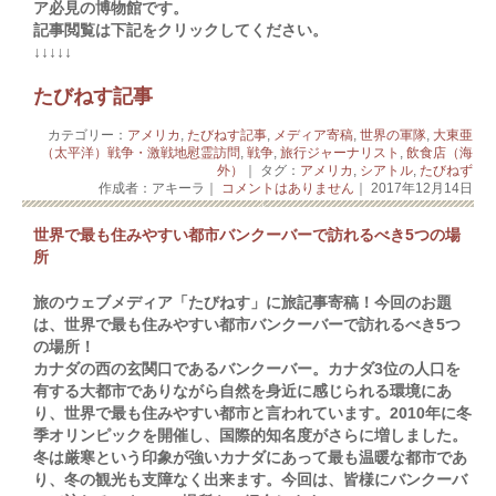
ア必見の博物館です。
記事閲覧は下記をクリックしてください。
↓↓↓↓↓
たびねす記事
カテゴリー：
アメリカ
,
たびねす記事
,
メディア寄稿
,
世界の軍隊
,
大東亜
（太平洋）戦争・激戦地慰霊訪問
,
戦争
,
旅行ジャーナリスト
,
飲食店（海
外）
｜ タグ：
アメリカ
,
シアトル
,
たびねず
作成者：アキーラ｜
コメントはありません
｜ 2017年12月14日
世界で最も住みやすい都市バンクーバーで訪れるべき5つの場
所
旅のウェブメディア「たびねす」に旅記事寄稿！今回のお題
は、世界で最も住みやすい都市バンクーバーで訪れるべき5つ
の場所！
カナダの西の玄関口であるバンクーバー。カナダ3位の人口を
有する大都市でありながら自然を身近に感じられる環境にあ
り、世界で最も住みやすい都市と言われています。2010年に冬
季オリンピックを開催し、国際的知名度がさらに増しました。
冬は厳寒という印象が強いカナダにあって最も温暖な都市であ
り、冬の観光も支障なく出来ます。今回は、皆様にバンクーバ