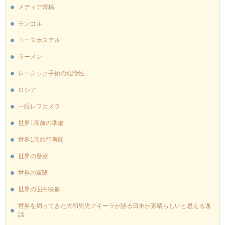
メディア寄稿
モンゴル
ユースホステル
ラーメン
レーシック手術の危険性
ロシア
一眼レフカメラ
世界1周前の準備
世界1周旅行再開
世界の警察
世界の軍隊
世界の面白映像
世界を周ってきた大和男児アキーラが語る日本が素晴らしいと思える逸
話