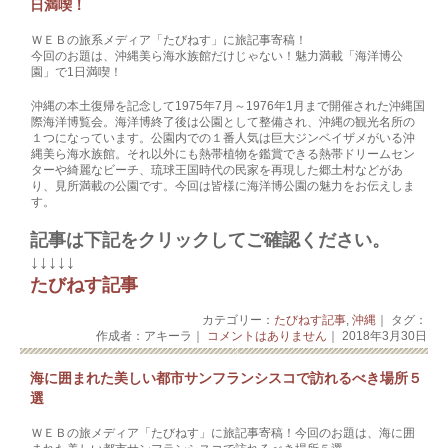
日満喫！
ＷＥＢの旅系メディア「たびねす」に旅記事寄稿！
今回のお題は、沖縄美ら海水族館だけじゃない！魅力満載「海洋博公
園」で1日満喫！
沖縄の本土復帰を記念して1975年7月～1976年1月まで開催された沖縄国
際海洋博覧会。海洋博終了後は公園として整備され、沖縄の観光名所の
１つになっています。公園内での１番人気は巨大ジンベイザメがいる沖
縄美ら海水族館。それ以外にも熱帯植物を鑑賞できる熱帯ドリームセン
ターや綺麗なビーチ、琉球王国時代の民家を再現した郷土村などがあ
り、見所満載の公園です。今回は皆様に海洋博公園の魅力をお伝えしま
す。
記事は下記をクリックしてご確認ください。
↓↓↓↓↓
たびねす記事
カテゴリー：
たびねす記事
,
沖縄
｜ タグ：
作成者：アキーラ｜
コメントはありません
｜ 2018年3月30日
海に囲まれた美しい都市サンフランシスコで訪れるべき場所５
選
ＷＥＢの旅メディア「たびねす」に旅記事寄稿！今回のお題は、海に囲