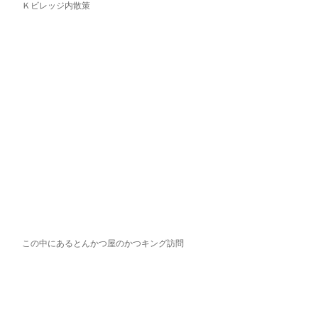
Ｋビレッジ内散策
この中にあるとんかつ屋のかつキング訪問