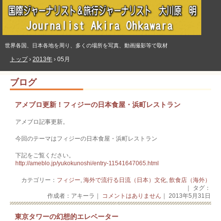
世界各国、日本各地を周り、多くの場所を写真、動画撮影等で取材
トップ
›
2013年
›
05月
ブログ
アメブロ更新！フィジーの日本食屋・浜町レストラン
アメブロ記事更新。
今回のテーマはフィジーの日本食屋・浜町レストラン
下記をご覧ください。
http://ameblo.jp/yukokunoshi/entry-11541647065.html
カテゴリー：
フィジー
,
海外で流行る日流（日本）文化
,
飲食店（海外）
｜ タグ：
作成者：アキーラ｜
コメントはありません
｜ 2013年5月31日
東京タワーの幻想的エレベーター