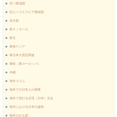
旧ソ構成国
旧ユーゴスラビア構成国
未分類
東ティモール
東京
東南アジア
東日本大震災関連
東欧（東ヨーロッパ）
沖縄
海外スラム
海外での日本人の偉業
海外で流行る日流（日本）文化
海外における日本の援助
海外のお土産