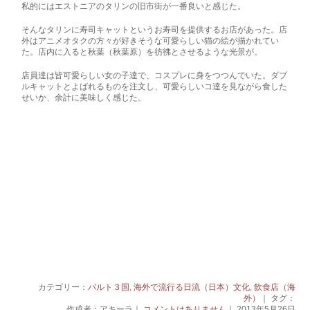
私的にはエストニアのタリンの旧市街が一番良いと感じた。
そんなタリンに寿司キャットというお寿司を提供するお店があった。店
外はアニメオタクの方々が好きそうな可愛らしい猫の絵が描かれてい
た。店内に入ると秋葉（秋葉原）を彷彿とさせるような光景が。
店員達は皆可愛らしい女の子達で、コスプレに身をつつんでいた。ダブ
ルキャットとよばれるものを注文し、可愛らしいコ達を見ながら食した
せいか、余計に美味しく感じた。
カテゴリー：
バルト３国
,
海外で流行る日流（日本）文化
,
飲食店（海
外）
｜ タグ：
作成者：アキーラ｜
コメントはありません
｜ 2013年5月26日