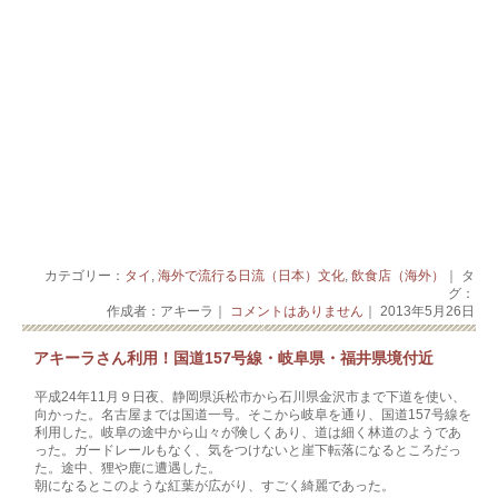
カテゴリー：
タイ
,
海外で流行る日流（日本）文化
,
飲食店（海外）
｜ タ
グ：
作成者：アキーラ｜
コメントはありません
｜ 2013年5月26日
アキーラさん利用！国道157号線・岐阜県・福井県境付近
平成24年11月９日夜、静岡県浜松市から石川県金沢市まで下道を使い、
向かった。名古屋までは国道一号。そこから岐阜を通り、国道157号線を
利用した。岐阜の途中から山々が険しくあり、道は細く林道のようであ
った。ガードレールもなく、気をつけないと崖下転落になるところだっ
た。途中、狸や鹿に遭遇した。
朝になるとこのような紅葉が広がり、すごく綺麗であった。