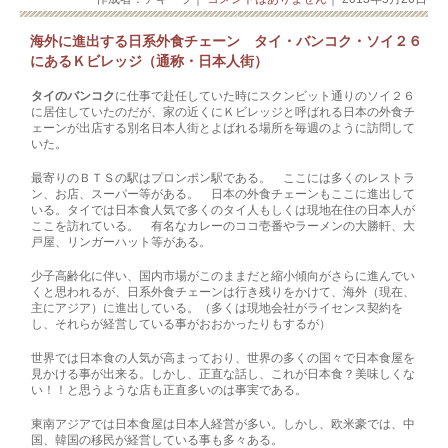
海外に進出する日系外食チェーン タイ・バンコク・ソイ２６
にあるＫビレッジ（通称・日本人街）
タイのバンコク
に仕事で赴任していた時にスクンビット通りのソイ２６
に居住していたのだが、家の近くにＫビレッジと呼ばれる日本の外食チ
ェーンが出店する別名日本人街とよばれる場所を毎週のように訪問して
いた。
最寄りのＢＴＳの駅はプロンポン駅である。 ここには多くのレストラ
ン、お店、スーパー等がある。 日本の外食チェーンもここに進出して
いる。タイでは日本食人気で多くのタイ人もしくは現地在住の日本人が
ここを訪れている。 有名なカレーのココ壱番やラーメンの大勝軒、大
戸屋、リンガーハット等がある。
少子高齢化に伴い、国内市場がこのままだと縮小傾向がさらに進んでい
くと思われるが、日系外食チェーンは行き残りをかけて、海外（現在、
主にアジア）に進出している。（多くは現地会社がライセンス契約を
し、それらが経営している事がおおかったりもするが）
世界では日本食の人気が高まっており、世界の多くの国々で日本食屋を
見かける事が出来る。しかし、正直な話し、これが日本食？美味しくな
い！！と思うような店も正直多いのは事実である。
東南アジアでは日本食屋は日本人経営が多い。しかし、欧米豪では、中
国、韓国の移民が経営している事も多々ある。