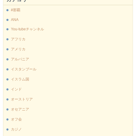
#那覇
ANA
You-tubeチャンネル
アフリカ
アメリカ
アルバニア
イスタンブール
イスラム国
インド
オーストリア
オセアニア
オフ会
カジノ