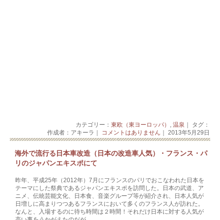
カテゴリー：
東欧（東ヨーロッパ）
,
温泉
｜ タグ：
作成者：アキーラ｜
コメントはありません
｜ 2013年5月29日
海外で流行る日本車改造（日本の改造車人気）・フランス・パ
リのジャパンエキスポにて
昨年、平成25年（2012年）7月にフランスのパリでおこなわれた日本を
テーマにした祭典であるジャパンエキスポを訪問した。日本の武道、ア
ニメ、伝統芸能文化、日本食、音楽グループ等が紹介され、日本人気が
日増しに高まりつつあるフランスにおいて多くのフランス人が訪れた。
なんと、入場するのに待ち時間は２時間！それだけ日本に対する人気が
高い事をうかがえたのだが。