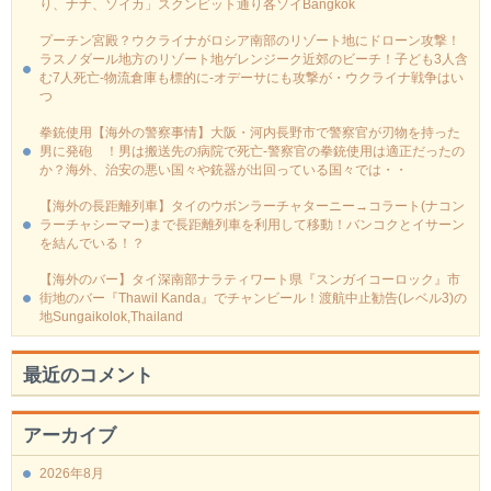
り、ナナ、ソイカ」スクンビット通り各ソイBangkok
プーチン宮殿？ウクライナがロシア南部のリゾート地にドローン攻撃！
ラスノダール地方のリゾート地ゲレンジーク近郊のビーチ！子ども3人含
む7人死亡-物流倉庫も標的に‐オデーサにも攻撃が・ウクライナ戦争はい
つ
拳銃使用【海外の警察事情】大阪・河内長野市で警察官が刃物を持った
男に発砲 ！男は搬送先の病院で死亡-警察官の拳銃使用は適正だったの
か？海外、治安の悪い国々や銃器が出回っている国々では・・
【海外の長距離列車】タイのウボンラーチャターニー→コラート(ナコン
ラーチャシーマー)まで長距離列車を利用して移動！バンコクとイサーン
を結んでいる！？
【海外のバー】タイ深南部ナラティワート県『スンガイコーロック』市
街地のバー『Thawil Kanda』でチャンビール！渡航中止勧告(レベル3)の
地Sungaikolok,Thailand
最近のコメント
アーカイブ
2026年8月