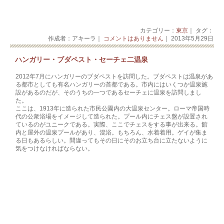
カテゴリー：
東京
｜ タグ：
作成者：アキーラ｜
コメントはありません
｜ 2013年5月29日
ハンガリー・ブダペスト・セーチェ二温泉
2012年7月にハンガリーのブダペストを訪問した。ブダペストは温泉があ
る都市としても有名ハンガリーの首都である。市内にはいくつか温泉施
設があるのだが、そのうちの一つであるセーチェに温泉を訪問しまし
た。
ここは、1913年に造られた市民公園内の大温泉センター。ローマ帝国時
代の公衆浴場をイメージして造られた。プール内にチェス盤が設置され
ているのがユニークである。実際、ここでチェスをする事が出来る。館
内と屋外の温泉プールがあり、混浴。もちろん、水着着用。ゲイが集ま
る日もあるらしい。間違ってもその日にそのお立ち台に立たないように
気をつけなければならない。