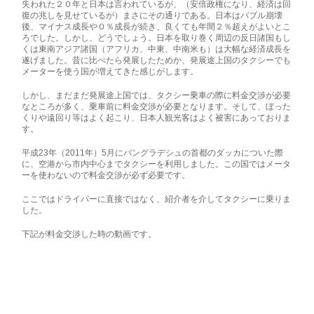
失われた２０年と日本は言われているが、（安倍政権になり、経済は回
復の兆しを見せているが）まさにその通りである。日本はバブル崩壊
後、マイナス成長や０％成長が続き、良くても年間２％超えがよいとこ
ろでした。しかし、どうでしょう。日本を取り巻く周辺の反日諸国もし
くは東南アジア諸国（アフリカ、中東、中南米も）は大幅な経済成長を
遂げました。昔に比べたら発展したためか、発展途上国のタクシーでも
メーターを使う国が増えてきた感じがします。
しかし、まだまだ発展途上国では、タクシー乗車の際に料金交渉が必要
なところが多く、乗車前に料金交渉が必要となります。そして、ぼった
くりや遠回り等はよく起こり、日本人観光客はよく被害にあっておりま
す。
平成23年（2011年）5月にバングラデシュの首都のダッカについた際
に、空港から市内中心までタクシーを利用しました。この国ではメータ
ーを使わないので料金交渉が必ず必要です。
ここではドライバーに直接ではなく、紹介者を介してタクシーに乗りま
した。
下記が料金交渉した時の動画です。