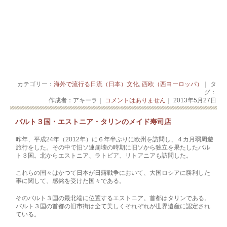
カテゴリー：
海外で流行る日流（日本）文化
,
西欧（西ヨーロッパ）
｜ タ
グ：
作成者：アキーラ｜
コメントはありません
｜ 2013年5月27日
バルト３国・エストニア・タリンのメイド寿司店
昨年、平成24年（2012年）に６年半ぶりに欧州を訪問し、４カ月弱周遊
旅行をした。その中で旧ソ連崩壊の時期に旧ソから独立を果たしたバル
ト３国。北からエストニア、ラトビア、リトアニアも訪問した。
これらの国々はかつて日本が日露戦争において、大国ロシアに勝利した
事に関して、感銘を受けた国々である。
そのバルト３国の最北端に位置するエストニア。首都はタリンである。
バルト３国の首都の旧市街は全て美しくそれぞれが世界遺産に認定され
ている。