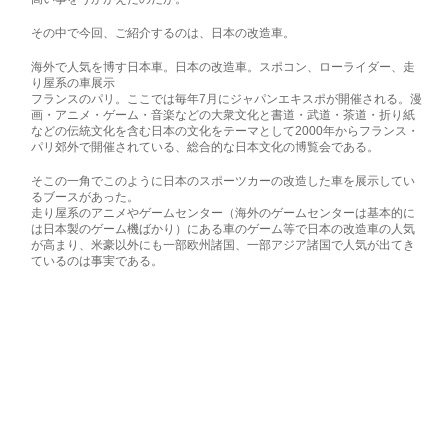
その中で今回、ご紹介するのは、日本の改造車。
海外で人気を博す日本車。日本の改造車。スポコン、ローライダー、走
り屋系の車展示
フランスのパリ。ここでは毎年7月にジャパンエキスポが開催される。漫
画・アニメ・ゲーム・音楽などの大衆文化と書道・武道・茶道・折り紙
などの伝統文化を含む日本の文化をテーマとして2000年からフランス・
パリ郊外で開催されている、総合的な日本文化の博覧会である。
そこの一角でこのように日本のスポーツカーの改造した車を展示してい
るブースがあった。
走り屋系のアニメやゲームセンター（海外のゲームセンターは基本的に
は日本製のゲーム機ばかり）にある車のゲーム等で日本の改造車の人気
が高まり、米豪以外にも一部欧州諸国、一部アジア諸国で人気が出てき
ているのは事実である。