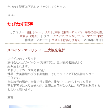
たびねす記事は下記をクリックしてください。
↓↓↓↓↓
たびねず記事
カテゴリー：
旅行ジャーナリスト
,
東欧（東ヨーロッパ）
,
海外の美術館
,
飲食店（海外）
｜ タグ：
ソフィア
,
ブルガリア
,
ルーマニア
,
東欧
作成者：アキーラ｜
コメントはありません
｜ 2016年8月1日
スペイン・マドリッド・三大観光名所
スペインのマドリッド。
旅行会社などのパッケージ旅行では、三大観光名所がよく
組み込まれます。
マドリッドの三大観光名所は、
世界三大美術館のプラド美術館、そしてソフィア王妃芸術センター
王宮です。
自由旅行の場合、自分で行く場合、徒歩で、これらすべてを周る
事も不可ではありませんが、足腰に自信がない人は、地下鉄を利用する
とよいと思います。
王宮