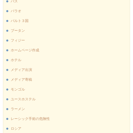
バス
パラオ
バルト３国
ブータン
フィジー
ホームページ作成
ホテル
メディア出演
メディア寄稿
モンゴル
ユースホステル
ラーメン
レーシック手術の危険性
ロシア