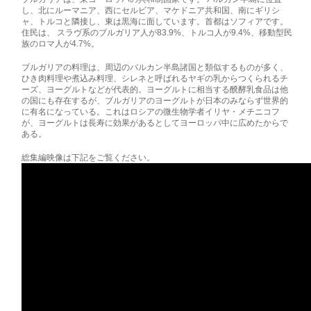
し、北にルーマニア、西にセルビア、マケドニア共和国、南にギリシ
ャ、トルコと隣接し、東は黒海に面しています。首都はソフィアです。
住民は、 スラヴ系のブルガリア人が83.9%、トルコ人が9.4%、移動型民
族のロマ人が4.7%。
ブルガリアの料理は、周辺のバルカン半島諸国と類似するものが多く、
ひき肉料理や煮込み料理、シレネと呼ばれるヤギの乳からつくられるチ
ーズ、ヨーグルトなどが代表的。ヨーグルトに相当する醗酵乳食品は他
の国にも存在するが、ブルガリアのヨーグルトが日本のみならず世界的
に有名になっている。これはロシアの微生物学者イリヤ・メチニコフ
が、ヨーグルトは長寿に効果があるとしてヨーロッパ中に広めたからで
ある。
総集編映像は下記をご覧ください。