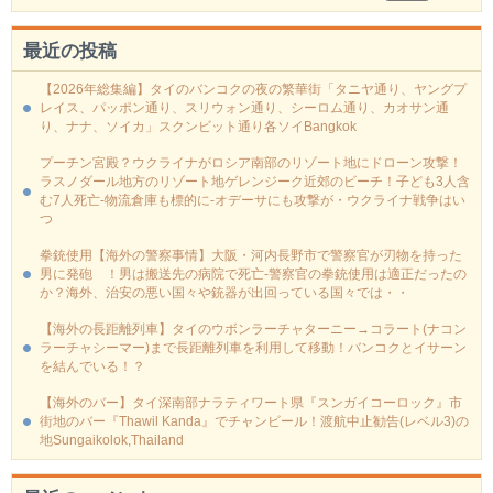
最近の投稿
【2026年総集編】タイのバンコクの夜の繁華街「タニヤ通り、ヤングプ
レイス、パッポン通り、スリウォン通り、シーロム通り、カオサン通
り、ナナ、ソイカ」スクンビット通り各ソイBangkok
プーチン宮殿？ウクライナがロシア南部のリゾート地にドローン攻撃！
ラスノダール地方のリゾート地ゲレンジーク近郊のビーチ！子ども3人含
む7人死亡-物流倉庫も標的に‐オデーサにも攻撃が・ウクライナ戦争はい
つ
拳銃使用【海外の警察事情】大阪・河内長野市で警察官が刃物を持った
男に発砲 ！男は搬送先の病院で死亡-警察官の拳銃使用は適正だったの
か？海外、治安の悪い国々や銃器が出回っている国々では・・
【海外の長距離列車】タイのウボンラーチャターニー→コラート(ナコン
ラーチャシーマー)まで長距離列車を利用して移動！バンコクとイサーン
を結んでいる！？
【海外のバー】タイ深南部ナラティワート県『スンガイコーロック』市
街地のバー『Thawil Kanda』でチャンビール！渡航中止勧告(レベル3)の
地Sungaikolok,Thailand