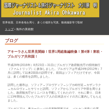
世界各国、日本各地を周り、多くの場所を写真、動画撮影等で取材
トップ
›
海外の美術館
ブログ
アキーラさん世界見聞録！世界1周総集編映像！第4弾！東欧・
ブルガリア共和国！
平成28年(2016年）8月23日～31日にブルガリア政府観光庁の招待旅行
（ファムトリップ）に参加しました。ブルガリアは平成24年(2012年）7
月に訪問して以来2回目の訪問です。前回はソフィアだけですが、今回
は、多くの都市を訪問しました。
訪問した都市は、ソフィア→プロヴディフ→シプカ峠付近→カザンラク
→カルロヴォ→ヒサリャと訪問。ソフィアからブルガリア中部を周りま
した。政府観光庁がミニバスを手配してくれたので、それに乗り、日本
に13年間住んでいたブルガリア人の日本語ガイドの方に案内してもらえ
ました。
ブルガリアは、東ヨーロッパの共和制国家です。 バルカン半島に位置