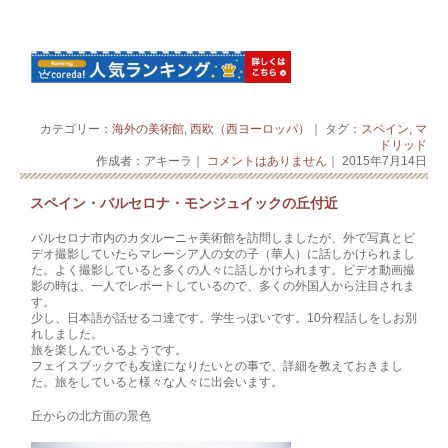
カテゴリー：
海外の美術館
,
西欧（西ヨーロッパ）
｜ タグ：
スペイン
,
マ
ドリッド
作成者：アキーラ｜
コメントはありません
｜ 2015年7月14日
スペイン・バルセロナ・モンジュイックの丘付近
バルセロナ市内のカタルーニャ美術館を訪問しましたが、外で写真とビ
デオ撮影していたらマレーシア人の女の子（華人）に話しかけられまし
た。よく撮影していると多くの人々に話しかけられます。ビデオ動画撮
影の時は、一人でレポートしているので、多くの外国人から注目されま
す。
少し、日本語が話せるコ達です。学生っぽいです。10分程話しをしお別
れしました。
旅を楽しんでいるようです。
フェイスブックでも友達になりたいとの事で、詳細を教えておきまし
た。旅をしていると様々な人々に出会います。
丘からの北方面の景色