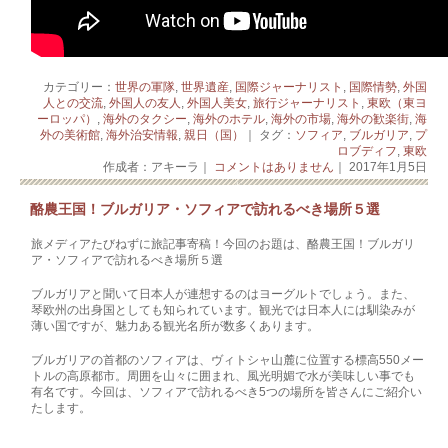
カテゴリー：
世界の軍隊
,
世界遺産
,
国際ジャーナリスト
,
国際情勢
,
外国
人との交流
,
外国人の友人
,
外国人美女
,
旅行ジャーナリスト
,
東欧（東ヨ
ーロッパ）
,
海外のタクシー
,
海外のホテル
,
海外の市場
,
海外の歓楽街
,
海
外の美術館
,
海外治安情報
,
親日（国）
｜ タグ：
ソフィア
,
ブルガリア
,
プ
ロブディフ
,
東欧
作成者：アキーラ｜
コメントはありません
｜ 2017年1月5日
酪農王国！ブルガリア・ソフィアで訪れるべき場所５選
旅メディアたびねずに旅記事寄稿！今回のお題は、酪農王国！ブルガリ
ア・ソフィアで訪れるべき場所５選
ブルガリアと聞いて日本人が連想するのはヨーグルトでしょう。また、
琴欧州の出身国としても知られています。観光では日本人には馴染みが
薄い国ですが、魅力ある観光名所が数多くあります。
ブルガリアの首都のソフィアは、ヴィトシャ山麓に位置する標高550メー
トルの高原都市。周囲を山々に囲まれ、風光明媚で水が美味しい事でも
有名です。今回は、ソフィアで訪れるべき5つの場所を皆さんにご紹介い
たします。