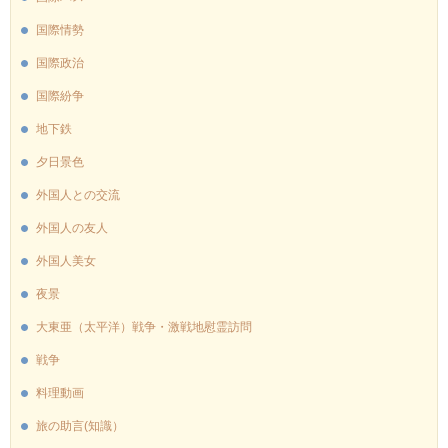
国際情勢
国際政治
国際紛争
地下鉄
夕日景色
外国人との交流
外国人の友人
外国人美女
夜景
大東亜（太平洋）戦争・激戦地慰霊訪問
戦争
料理動画
旅の助言(知識）