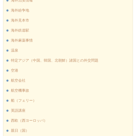
海外治安情報
海外紛争地
海外見本市
海外鉄道駅
海外麻薬事情
温泉
特定アジア（中国、韓国、北朝鮮）諸国との外交問題
空港
航空会社
航空機事故
船（フェリー）
英語講座
西欧（西ヨーロッパ）
親日（国）