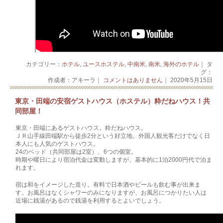
カテゴリー：
ホテル
,
ユースホステル
,
中南米
,
南米
,
海外のホテル
｜ タ
グ：
作成者：アキーラ｜
コメントはありません
｜ 2020年5月15日
東京・田端の安宿ゲストハウス（ホステル）粋だねハウス！共
同部屋！
東京・田端にあるゲストハウス。粋だねハウス。
ＪＲ山手線田端駅から徒歩2分という好立地。外国人観光客だけでなく日
本人にも人気のゲストハウス。
24のベッド（共同部屋は2室）、6つの個室。
時期や曜日により宿泊代金は変動しますが、基本的に1泊2000円代で泊ま
れます。
宿は和をイメージした造り。有料で日本酒やビールも飲む事が出来ま
す。お風呂はなくシャワーのみになりますが、お風呂につかりたい人は
近場に銭湯があるので銭湯を利用するとよいでしょう。