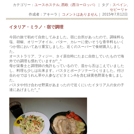
カテゴリー：
ユースホステル
,
西欧（西ヨーロッパ）
｜ タグ：
スペイン
,
セビーリャ
作成者：アキーラ｜
コメントはありません
｜ 2015年7月12日
イタリア・ミラノ・宿で調理
今回の旅で初めて自炊してみました。宿に台所があったので。調味料も
塩、胡椒、オリーブオイル、バター、カレーに使いそうな香辛料もいく
つか宿においてあり重宝しました。近くのスーパーで食材購入しまし
た。
オーストラリア、フィジー、タイ居住時にたまに自炊していたもので海
外での調理も慣れていますが^_^
母が栄養士と調理師の免許もっているので、昔から舌はこえていました
し、料理も少しは出来ます。パスタとポークソテーつくりました。付け
合わせでほうれん草や人参などビタミンAを含む緑黄色野菜を食しまし
た。
パスタや付け合わせ野菜があまったので近くにいたイタリア人の女の子
達にあげました^_^