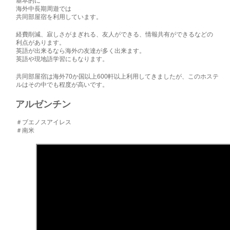
基本的に
海外中長期周遊では
共同部屋宿を利用しています。
経費削減、寂しさがまぎれる、友人ができる、情報共有ができるなどの
利点があります。
英語が出来るなら海外の友達が多く出来ます。
英語や現地語学習にもなります。
共同部屋宿は海外70か国以上600軒以上利用してきましたが、このホステ
ルはその中でも程度が高いです。
アルゼンチン
＃ブエノスアイレス
＃南米