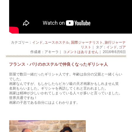
カテゴリー：
インド
,
ユースホステル
,
国際ジャーナリスト
,
旅行ジャーナ
リスト
｜ タグ：
インド
,
ゴア
作成者：アキーラ｜
コメントはありません
｜ 2016年6月6日
フランス・パリのホステルで仲良くなったギリシャ人
部屋で数日一緒だったギリシャ人です。年
齢は自分の父親と一緒くらい
でした。
画家なんですが、もしかしたらピカソ級の天才画家かもし
れません笑
名刺もらいました。ギリシャを再訪してくれと言われまし
た。
画家は精神が少しいかれてしまっている人々が多いと言っ
ていました。
世界共通ですね！
画家の子息である自分にはよくわかります。