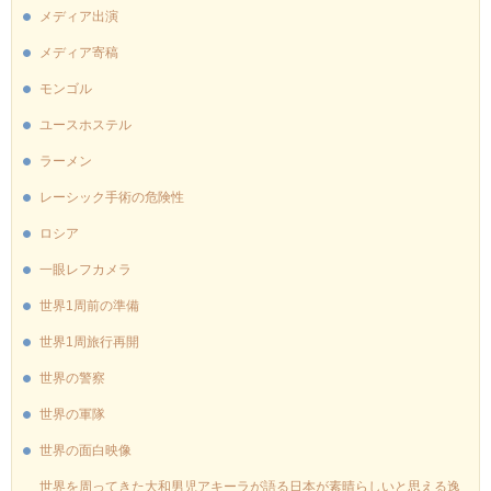
メディア出演
メディア寄稿
モンゴル
ユースホステル
ラーメン
レーシック手術の危険性
ロシア
一眼レフカメラ
世界1周前の準備
世界1周旅行再開
世界の警察
世界の軍隊
世界の面白映像
世界を周ってきた大和男児アキーラが語る日本が素晴らしいと思える逸