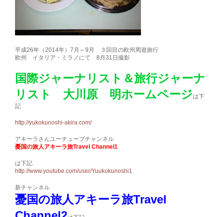
平成26年（2014年）7月～9月 ３回目の欧州周遊旅行
欧州 イタリア・ミラノにて 8月31日撮影
国際ジャーナリスト＆旅行ジャーナ
リスト 大川原 明ホームページ
は下
記
http://yukokunoshi-akira.com/
アキーラさんユーチューブチャンネル
憂国の旅人アキーラ旅Travel Channel1
は下記
http://www.youtube.com/user/Yuukokunoshi1
新チャンネル
憂国の旅人アキーラ旅Travel
Channel2