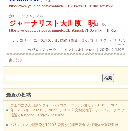
は下記
https://www.youtube.com/channel/UCU73nZx4SBPzHfrdUZxBWlA
別Youtubeチャンネル
ジャーナリスト大川原 明
は下記
https://www.youtube.com/channel/UCEfs6mugbMR65m4RmF1hXIw
カテゴリー：
ユースホステル
,
西欧（西ヨーロッパ）
｜ タグ：
イタリア
,
ミラノ
作成者：アキーラ｜
コメントはありません
｜ 2015年6月30日
« 古い記事
最近の投稿
宮迫博之さん出演？タイ・バンコク『パッポン通り』2010年、2015
年、2019年、2023年、2025年、2026年変貌の様子！シーロム、タニヤ
通近くPatpong,Bangkok,Thailand
パキスタンで警察隊が1000人殺害か犯罪容疑者-人権団体が調査要求