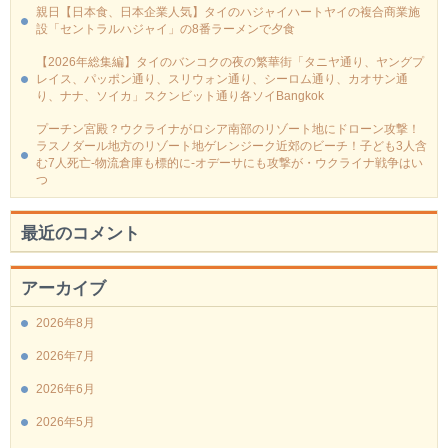
親日【日本食、日本企業人気】タイのハジャイハートヤイの複合商業施
設「セントラルハジャイ」の8番ラーメンで夕食
【2026年総集編】タイのバンコクの夜の繁華街「タニヤ通り、ヤングプ
レイス、パッポン通り、スリウォン通り、シーロム通り、カオサン通
り、ナナ、ソイカ」スクンビット通り各ソイBangkok
プーチン宮殿？ウクライナがロシア南部のリゾート地にドローン攻撃！
ラスノダール地方のリゾート地ゲレンジーク近郊のビーチ！子ども3人含
む7人死亡-物流倉庫も標的に‐オデーサにも攻撃が・ウクライナ戦争はい
つ
最近のコメント
アーカイブ
2026年8月
2026年7月
2026年6月
2026年5月