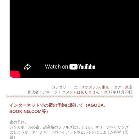
カテゴリー：
ユースホステル
,
東京
｜ タグ：
東京
作成者：アキーラ｜
コメントはありません
｜ 2017年11月29日
インターネットでの宿の予約に関して（AGODA、
BOOKING.COM等）
宿の予約。
シンガポールの宿、超高級のラフルズにしようか、マリーナベイサンズ
にしようか、オーチャードのハイアットやヒルトンにしようかWW（冗
談）