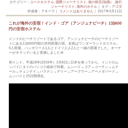
カテゴリー：
ユースホステル
,
国際ジャーナリスト
,
旅の助言(知識）
,
旅行
ジャーナリスト
,
海外のホテル
｜ タグ：
アゴダ
作成者：アキーラ｜
コメントはありません
｜ 2017年3月11日
これが海外の安宿！インド・ゴア（アンジュナビーチ）1泊600
円の安宿ホステル
インドのビーチリゾートであるゴア。アンジュナビーチのビーチリゾー
トにある1泊60­­0円程の共同部屋の宿。名前はワンダーランドホステル。
6人部屋。ハンガリー人1人とドイツ人人2人と一緒の部屋でした。オーナ
ーがキマッテ­­いると実感しましたＷ
初インド。平成28年(2016年）3月8日に日本を発ってから、インドのム
ンバイに­­­タイのバンコク経由で到着。ムンバイ→ゴア→コーチン→ムナ
ール→チェンナイ→バ­ラ­ナ­シ→デリー→アーグラー→アーメダバード→
ムンバイと25日間滞在。