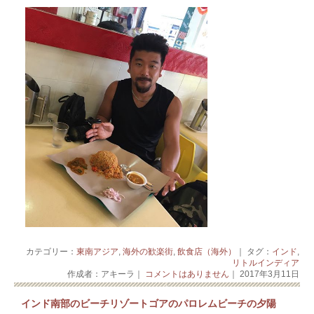
カテゴリー：
東南アジア
,
海外の歓楽街
,
飲食店（海外）
｜ タグ：
インド
,
リトルインディア
作成者：アキーラ｜
コメントはありません
｜ 2017年3月11日
インド南部のビーチリゾートゴアのパロレムビーチの夕陽