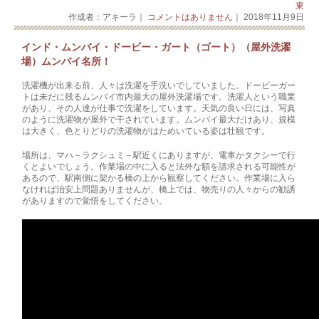
東
作成者：アキーラ｜
コメントはありません
｜ 2018年11月9日
インド・ムンバイ・ドービー・ガート（ゴート）（屋外洗濯
場）ムンバイ名所！
洗濯機が出来る前、人々は洗濯を手洗いでしていました。ドービーガー
トは未だに残るムンバイ市内最大の屋外洗濯場です。洗濯人という職業
があり、その人達が仕事で洗濯をしています。天気の良い日には、写真
のように洗濯物が屋外で干されています。ムンバイ最大だけあり、規模
は大きく、色とりどりの洗濯物がはためいている姿は壮観です。
場所は、マハ－ラクシュミ－駅近くにありますが、電車かタクシーで行
くとよいでしょう。作業場の中に入ると法外な額を請求される可能性が
あるので、駅南側に架かる橋の上から観察してください。作業場に入ら
なければ治安上問題ありませんが、橋上では、物売りの人々からの勧誘
がありますので覚悟をしてください。