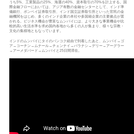
うち5%、工業­製品の25%、海運の40%、資本取引の70%を計上する。国
際金融フローにおいては­、アジア有数の金融センターとして、インド準
備銀行、ボンベイ証券取引所、インド国立­証券取引所といった官民の金
融機関をはじめ、多くのインド企業の本社や多国籍企業の主­要拠点が置
かれる。ビジネス機会が豊富なムンバイには、より大きな事業機会や比
較的高­い生活水準を求め国内各地から多くの人が集まり、様々な宗教・
文化の集積地ともなって­います。
インドのムンバイに­タイのバンコク経由で到着したあと、ムンバイ→ゴ
ア→コーチン→ムナール→チェンナイ→バラナ­シ→デリー→アーグラー
→アーメダバード→ムンバイと25日間滞在。