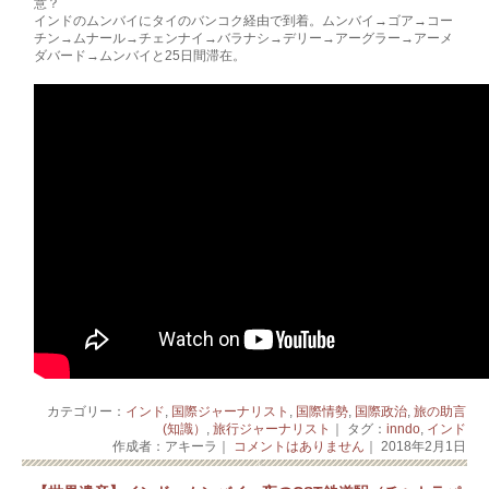
意？
インドのムンバイに­­­タイのバンコク経由で到着。ムンバイ→ゴア→コー
チン→ムナール→チェンナイ→バ­ラ­ナ­シ→デリー→アーグラー→アーメ
ダバード→ムンバイと25日間滞在。
カテゴリー：
インド
,
国際ジャーナリスト
,
国際情勢
,
国際政治
,
旅の助言
(知識）
,
旅行ジャーナリスト
｜ タグ：
inndo
,
インド
作成者：アキーラ｜
コメントはありません
｜ 2018年2月1日