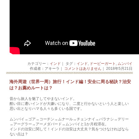
カテゴリー：
インド
｜ タグ：
インド
,
ドービーガート
,
ムンバイ
作成者：アキーラ｜
コメントはありません
｜ 2018年5月21日
海外周遊（世界一周）旅行！インド編！安全に周る秘訣？治安
は？お薦めルートは？
昔から旅人を魅了してやまないインド。
酷い目に遭いインドが大嫌いになり、二度と行かないという人と楽しい
思い出となりハマる人々も多くいる国です。
ムンバイ→ゴア→コーチン→ムナール→チェンナイ→バラナ­シ→デリー
→アーグラー→アーメダバード→ムンバイと1か月程滞在。
インドの治安に関して！インドの治安は大丈夫？気をつけなければなら
ない点は？