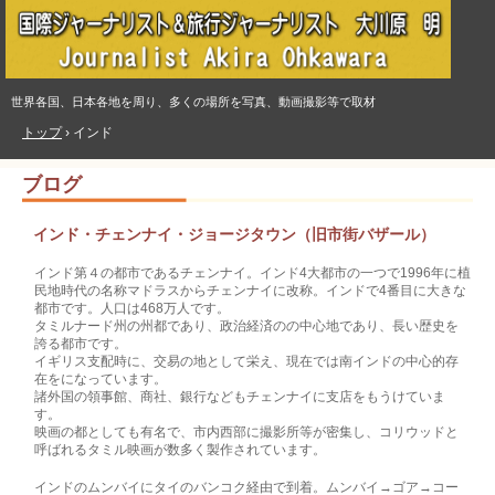
世界各国、日本各地を周り、多くの場所を写真、動画撮影等で取材
トップ
›
インド
ブログ
インド・チェンナイ・ジョージタウン（旧市街バザール）
インド第４の都市であるチェンナイ。インド4大都市の一つで1996年に植
民地時代の名称マドラスからチェンナイに改称。インドで4番目に大きな
都市です。人口は468万人です。
タミルナード州の州都であり、政治経済のの中心地であり、長い歴史を
誇る都市です。
イギリス支配時に、交易の地として栄え、現在では南インドの中心的存
在をになっています。
諸外国の領事館、商社、銀行などもチェンナイに支店をもうけていま
す。
映画の都としても有名で、市内西部に撮影所等が密集し、コリウッドと
呼ばれるタミル映画が数多く製作されています。
インドのムンバイにタイのバンコク経由で到着。ムンバイ→ゴア→コー