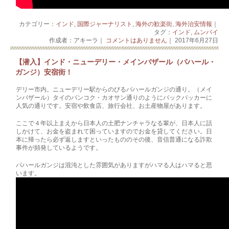
カテゴリー：
インド
,
国際ジャーナリスト
,
海外の歓楽街
,
海外治安情報
｜
タグ：
インド
,
ムンバイ
作成者：アキーラ｜
コメントはありません
｜ 2017年6月27日
【潜入】インド・ニューデリー・メインバザール（パハール・
ガンジ）安宿街！
デリー市内。ニューデリー駅からのびるパハールガンジの通り。（メイ
ンバザール）タイのバンコク・カオサン通りのようにバックパッカーに
人気の通りです。安宿や飲食店、旅行会社、お土産物屋があります。
ここで４年以上まえから日本人の土肥ナンチャラなる輩が、日本人に話
しかけて、お金を盗まれて困っていますのでお金を貸してください。日
本に帰ったら必ず返しますといったもののその後、音信普通になる詐欺
事件が頻発しているようです。
パハールガンジは混沌とした雰囲気がありますがハマる人はハマると思
います。