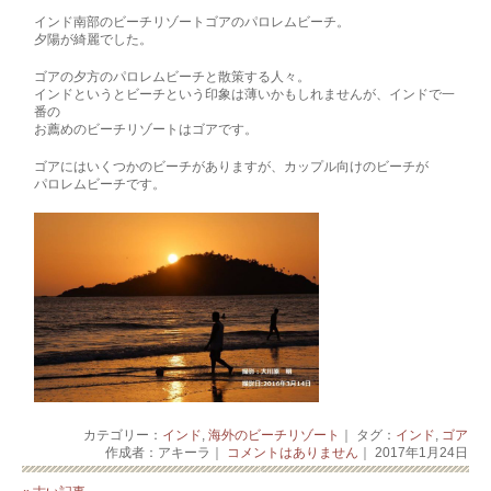
インド南部のビーチリゾートゴアのパロレムビーチ。
夕陽が綺麗でした。
ゴアの夕方のパロレムビーチと散策する人々。
インドというとビーチという印象は薄いかもしれませんが、インドで一
番の
お薦めのビーチリゾートはゴアです。
ゴアにはいくつかのビーチがありますが、カップル向けのビーチが
パロレムビーチです。
カテゴリー：
インド
,
海外のビーチリゾート
｜ タグ：
インド
,
ゴア
作成者：アキーラ｜
コメントはありません
｜ 2017年1月24日