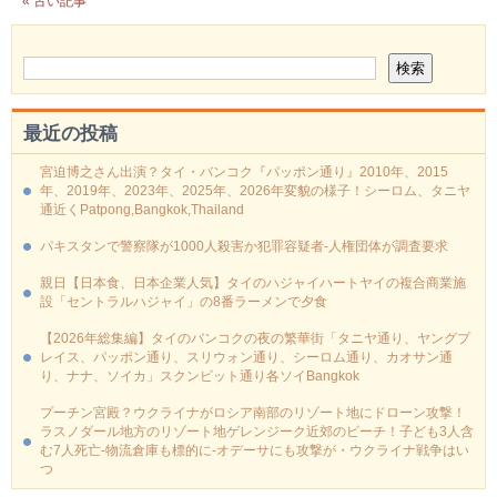
« 古い記事
最近の投稿
宮迫博之さん出演？タイ・バンコク『パッポン通り』2010年、2015
年、2019年、2023年、2025年、2026年変貌の様子！シーロム、タニヤ
通近くPatpong,Bangkok,Thailand
パキスタンで警察隊が1000人殺害か犯罪容疑者-人権団体が調査要求
親日【日本食、日本企業人気】タイのハジャイハートヤイの複合商業施
設「セントラルハジャイ」の8番ラーメンで夕食
【2026年総集編】タイのバンコクの夜の繁華街「タニヤ通り、ヤングプ
レイス、パッポン通り、スリウォン通り、シーロム通り、カオサン通
り、ナナ、ソイカ」スクンビット通り各ソイBangkok
プーチン宮殿？ウクライナがロシア南部のリゾート地にドローン攻撃！
ラスノダール地方のリゾート地ゲレンジーク近郊のビーチ！子ども3人含
む7人死亡-物流倉庫も標的に‐オデーサにも攻撃が・ウクライナ戦争はい
つ