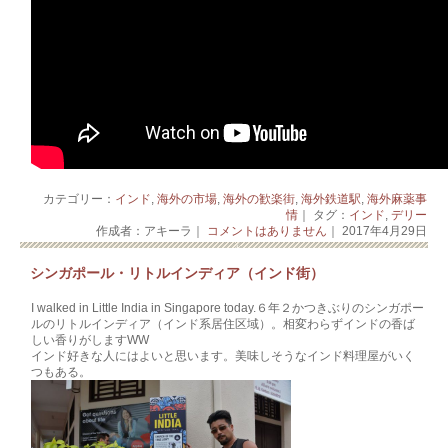
カテゴリー：
インド
,
海外の市場
,
海外の歓楽街
,
海外鉄道駅
,
海外麻薬事
情
｜ タグ：
インド
,
デリー
作成者：アキーラ｜
コメントはありません
｜ 2017年4月29日
シンガポール・リトルインディア（インド街）
I walked in Little India in Singapore today.６年２かつきぶりのシンガポー
ルのリトルインディア（インド系居住区域）。相変わらずインドの香ば
しい香りがしますWW
インド好きな人にはよいと思います。美味しそうなインド料理屋がいく
つもある。