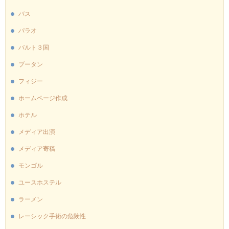
バス
パラオ
バルト３国
ブータン
フィジー
ホームページ作成
ホテル
メディア出演
メディア寄稿
モンゴル
ユースホステル
ラーメン
レーシック手術の危険性