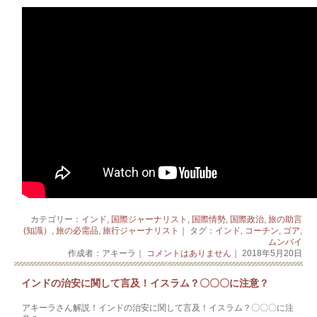
カテゴリー：
インド
,
国際ジャーナリスト
,
国際情勢
,
国際政治
,
旅の助言
(知識）
,
旅の必需品
,
旅行ジャーナリスト
｜ タグ：
インド
,
コーチン
,
ゴア
,
ムンバイ
作成者：アキーラ｜
コメントはありません
｜ 2018年5月20日
インドの治安に関して言及！イスラム？〇〇〇に注意？
アキーラさん解説！インドの治安に関して言及！イスラム？〇〇〇に注