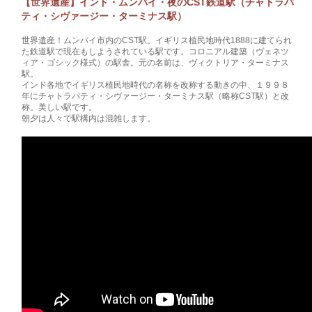
【世界遺産】インド・ムンバイ・夜のCST鉄道駅（チャトラパ
ティ・シヴァージー・ターミナス駅）
世界遺産！ムンバイ市内のCST駅。イギリス植民地時代1888に建てられ
た鉄道駅で現在もしようされている駅です。コロニアル建築（ヴェネツ
ィア・ゴシック様式）の駅舎。元の名前は、ヴィクトリア・ターミナス
駅。
インド各地でイギリス植民地時代の名称を改称する動きの中、１９９８
年にチャトラパティ・シヴァージー・ターミナス駅（略称CST駅）と改
称。美しい駅です。
朝夕は人々で駅構内は混雑します。