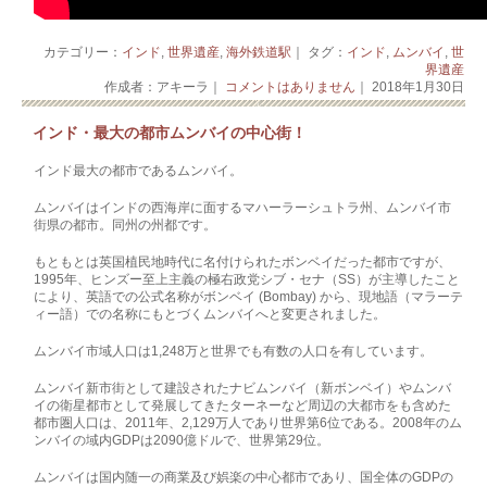
カテゴリー：
インド
,
世界遺産
,
海外鉄道駅
｜ タグ：
インド
,
ムンバイ
,
世
界遺産
作成者：アキーラ｜
コメントはありません
｜ 2018年1月30日
インド・最大の都市ムンバイの中心街！
インド最大の都市であるムンバイ。
ムンバイはインドの西海岸に面するマハーラーシュトラ州、ムンバイ市
街県の都市­。同州の州都です。
もともとは英国植民地時代に名付けられたボンベイだった都市ですが、
1995年、ヒンズー至上主義の極右政党シブ・セナ（SS）が主導したこと
により、英­語での公式名称がボンベイ (Bombay) から、現地語（マラーテ
ィー語）での名称にもとづくムンバイへと変更されました。
ムンバイ市域人口は1,248万と世界でも有数の人口を有しています。
ムンバイ新市街として建設されたナビ­ムンバイ（新ボンベイ）やムンバ
イの衛星都市として発展してきたターネーなど周辺の大­都市をも含めた
都市圏人口は、2011年、2,129万人であり世界第6位である。2­008年のム
ンバイの域内GDPは2090億ドルで、世界第29位。
ムンバイは国内随一の商業及び娯楽の中心都市であり、国全体のGDPの