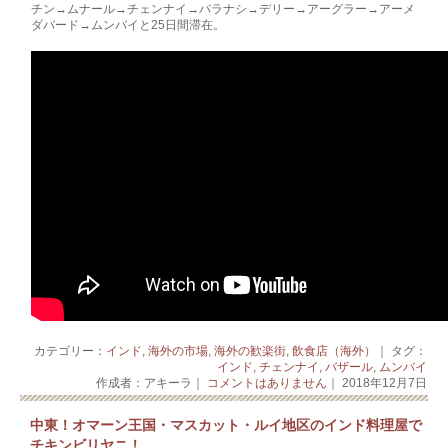
チン→ムナール→チェンナイ→バラナシ→デリー→アーグラー→アーメ
ダバード→ムンバイと25日間滞在。
カテゴリー：
インド
,
海外の市場
,
海外の歓楽街
,
飲食店（海外）
｜ タグ：
インド
,
チェンナイ
,
バザール
,
ムンバイ
作成者：アキーラ｜
コメントはありません
｜ 2018年12月7日
中東！オマーン王国・マスカット・ルイ地区のインド料理屋で
チキンビリヤニ！