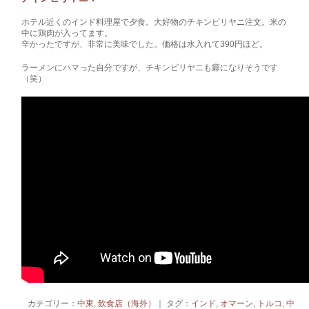
ホテル近くのインド料理屋で夕食。大好物のチキンビリヤニ注文。米の
中に鶏肉が入ってます。
辛かったですが、非常に美味でした。価格は水入れて390円ほど。
ラーメンにハマった自分ですが、チキンビリヤニも癖になりそうです
（笑）
カテゴリー：
中東
,
飲食店（海外）
｜ タグ：
インド
,
オマーン
,
トルコ
,
中