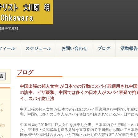
撮影等で取材
フィール
スケジュール
お問い合わせ
ブログ
活動報告
ブログ
中国出張の邦人女性 が日本での行動にスパイ罪適用され中国
の訪中、ビザ緩和、中国では多くの日本人がスパイ容疑で拘
イ、スパイ防止法
イ
中国出張の邦人女性 が日本での行動にスパイ罪適用され中国で6年服役
ャ
和、中国では多くの日本人がスパイ容疑で拘束されているが・日本に
中国当局が2015年に邦人女性を拘束した際、日本国内での行動につい
華街
た。沖縄県・尖閣諸島を巡る見解を東京都内で中国側から聞いて日本
国家機密の情報は含まれないと判断されたものの懲役6年の実刑判決を
ン