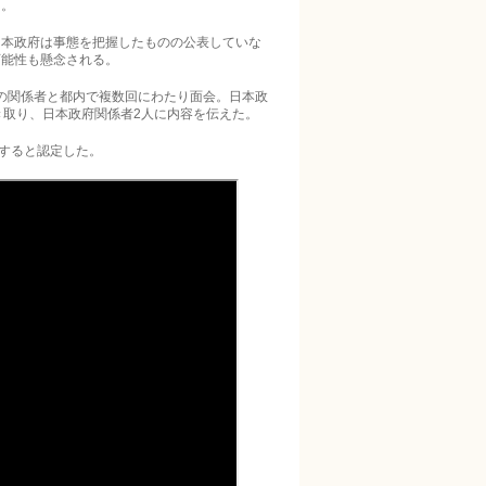
た。
本政府は事態を把握したものの公表していな
可能性も懸念される。
館の関係者と都内で複数回にわたり面会。日本政
き取り、日本政府関係者2人に内容を伝えた。
すると認定した。