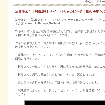
作成者：アキ
治安注意？【深夜2時】タイ・パタヤのビーチ！夜の海岸を歩
治安注意？【深夜2時】タイ・パタヤのビーチ！夜の海岸を歩く！立ち
ト方面へbeach in Pattaya,Thailand
27歳の日本人男性が喧嘩の仲裁に入った際に36歳の男に刺殺された
今回の動画は深夜2時のパタヤビーチの様子。
タイの有名観光地で日本人男性が外国人の男と殴り合いとなった末に
は身柄を拘束されています。
現地メディアなどによりますと、29日早朝、パタヤの路上で田邊晴大
口論になりました。
田邊さんは仲裁に入りましたが、男に殴られたため殴り返したところ
田邊さんは病院に搬送されましたが、その後、死亡しました。
男は現場で身柄を確保され、病院でけがの治療を受けています。
現地警察によりますと、男はデイビッド・マインシリ容疑者（36）
ことです。