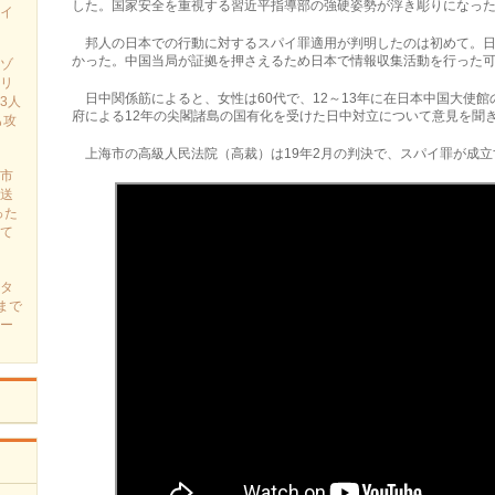
した。国家安全を重視する習近平指導部の強硬姿勢が浮き彫りになっ
イ
邦人の日本での行動に対するスパイ罪適用が判明したのは初めて。日
かった。中国当局が証拠を押さえるため日本で情報収集活動を行った
ゾ
リ
日中関係筋によると、女性は60代で、12～13年に在日本中国大使
3人
府による12年の尖閣諸島の国有化を受けた日中対立について意見を聞
も攻
上海市の高級人民法院（高裁）は19年2月の判決で、スパイ罪が成立
市
送
った
て
タ
まで
ー