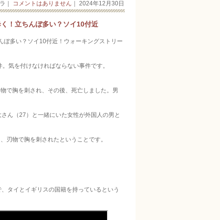
ーラ｜
コメントはありません
｜ 2024年12月30日
く！立ちんぼ多い？ソイ10付近
んぼ多い？ソイ10付近！ウォーキングストリー
事件。気を付けなければならない事件です。
刃物で胸を刺され、その後、死亡しました。男
さん（27）と一緒にいた女性が外国人の男と
、刃物で胸を刺されたということです。
で、タイとイギリスの国籍を持っているという