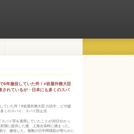
で6年服役していた件！#岩屋外務大臣
束されているが・日本にも多くのスパ
していた件！#岩屋外務大臣 の訪中、ビザ緩
も多くのスパイ、スパイ防止法
てスパイ罪を適用していたことが30日分かっ
政府側に提供した後、上海出張時に捕まった。
受け、服役した。複数の日中関係筋が明らかに