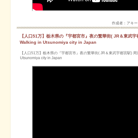
作成者：アキ
【人口51万】栃木県の『宇都宮市』夜の繁華街( JR＆東武宇都
Walking in Utsunomiya city in Japan
【人口51万】栃木県の『宇都宮市』夜の繁華街( JR＆東武宇都宮駅) 周辺-市
Utsunomiya city in Japan