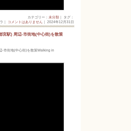
カテゴリー：
未分類
｜ タグ：
ーラ｜
コメントはありません
｜ 2024年12月31日
宮駅) 周辺-市街地(中心街)を散策
街地(中心街)を散策Walking in