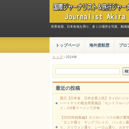
世界各国、日本各地を周り、多くの場所を写真、動画
トップページ
海外渡航歴
プロ
トップ
›
2024年
最近の投稿
親日【日本食、日本企業人気】タイのハジャ
ハートヤイの複合商業施設「セントラルハジ
イ」の8番ラーメンで夕食
【2026年総集編】タイのバンコクの夜の繁
「タニヤ通り、ヤングプレイス、パッポン通
り、スリウォン通り、シーロム通り、カオサ