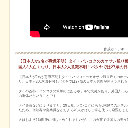
作成者：アキ
【日本人が2名が意識不明】タイ・バンコクのカオサン通り近
国人3人亡くなり、日本人2人意識不明！パタヤでは27歳の
【日本人が2名が意識不明】タイ・バンコクのカオサン通り近くのホテル
り、日本人2人意識不明！パタヤでは27歳の日本人男性が刺さつされる
タイの首都・バンコクの繁華街にあるホテルで火災があり、外国人3人
の重体だということです。
タイ警察などによりますと、29日夜、バンコクにある6階建てのホテ
たため、宿泊客や従業員などおよそ40人がはしご車を使って避難しま
火はおよそ1時間後に消し止められましたが、この火事で外国人の男女