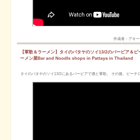
作成者：アキ
【軍歌＆ラーメン】タイのパタヤのソイ13/2のバービア＆ビ
ーメン屋Bar and Noodls shops in Pattaya in Thailand
タイのパタヤのソイ13/2にあるバービアで酒と軍歌。 その後、ビー