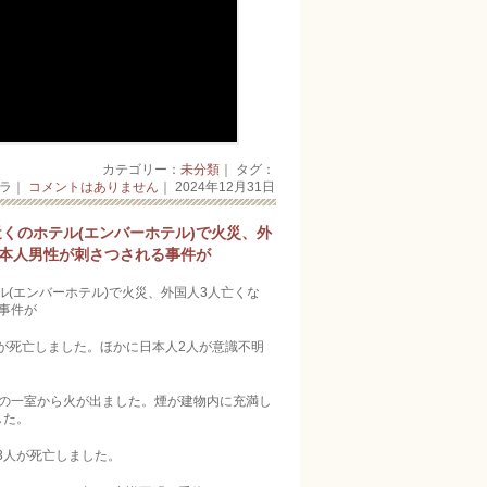
カテゴリー：
未分類
｜ タグ：
ーラ｜
コメントはありません
｜ 2024年12月31日
くのホテル(エンバーホテル)で火災、外
日本人男性が刺さつされる事件が
(エンバーホテル)で火災、外国人3人亡くな
事件が
が死亡しました。ほかに日本人2人が意識不明
ルの一室から火が出ました。煙が建物内に充満し
した。
3人が死亡しました。