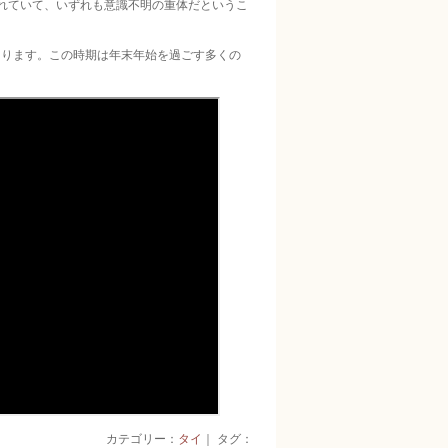
れていて、いずれも意識不明の重体だというこ
あります。この時期は年末年始を過ごす多くの
カテゴリー：
タイ
｜ タグ：