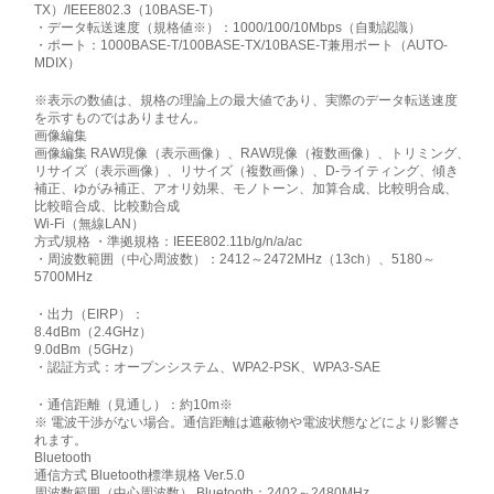
TX）/IEEE802.3（10BASE-T）
・データ転送速度（規格値※）：1000/100/10Mbps（自動認識）
・ポート：1000BASE-T/100BASE-TX/10BASE-T兼用ポート（AUTO-
MDIX）
※表示の数値は、規格の理論上の最大値であり、実際のデータ転送速度
を示すものではありません。
画像編集
画像編集 RAW現像（表示画像）、RAW現像（複数画像）、トリミング、
リサイズ（表示画像）、リサイズ（複数画像）、D-ライティング、傾き
補正、ゆがみ補正、アオリ効果、モノトーン、加算合成、比較明合成、
比較暗合成、比較動合成
Wi-Fi（無線LAN）
方式/規格 ・準拠規格：IEEE802.11b/g/n/a/ac
・周波数範囲（中心周波数）：2412～2472MHz（13ch）、5180～
5700MHz
・出力（EIRP）：
8.4dBm（2.4GHz）
9.0dBm（5GHz）
・認証方式：オープンシステム、WPA2-PSK、WPA3-SAE
・通信距離（見通し）：約10m※
※ 電波干渉がない場合。通信距離は遮蔽物や電波状態などにより影響さ
れます。
Bluetooth
通信方式 Bluetooth標準規格 Ver.5.0
周波数範囲（中心周波数） Bluetooth：2402～2480MHz