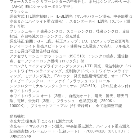
フォーカスロック サブセレクターの中央押し、またはシングルAFサーボ
（AF-S）時にシャッターボタン半押し
フラッシュ
調光方式 TTL調光制御：i-TTL-BL調光（マルチパターン測光、中央部重点
測光またはハイライト重点測光）、スタンダードi-TTL調光（スポット測
光）可能
フラッシュモード 先幕シンクロ、スローシンクロ、後幕シンクロ、赤目
軽減、赤目軽減スローシンクロ、発光禁止
調光補正 範囲：-3～+1段、補正ステップ：1/3、1/2ステップに変更可能
レディーライト 別売スピードライト使用時に充電完了で点灯、フル発光
による露出不足警告時は点滅
アクセサリーシュー ホットシュー（ISO 518）：シンクロ接点、通信接
点、セーフティーロック機構（ロック穴）付
ニコンクリエイティブライティングシステム i-TTL調光、電波制御アドバ
ンストワイヤレスライティング、光制御アドバンストワイヤレスライテ
ィング、モデリング発光、FVロック、発光色温度情報伝達、オートFPハ
イスピードシンクロ、ユニファイドフラッシュコントロール
シンクロターミナル シンクロターミナル（ISO 519）（外れ防止ネジ付）
ホワイトバランス
ホワイトバランス オート（3種）、自然光オート、晴天、曇天、晴天日
陰、電球、蛍光灯（3種）、フラッシュ、色温度設定（2500K～
10000K）、プリセットマニュアル（6件登録可）、全て微調整可能
動画機能
測光方式 撮像素子によるTTL測光方式
測光モード マルチパターン測光、中央部重点測光、ハイライト重点測光
記録画素数/フレームレート（記録レート） ・7680×4320（8K UHD）：
30p/25p/24p