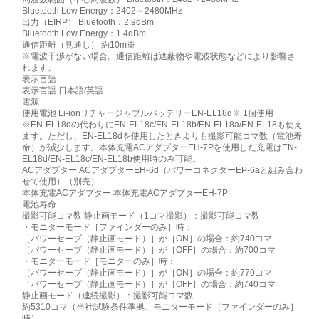
Bluetooth Low Energy：2402～2480MHz
出力（EIRP） Bluetooth：2.9dBm
Bluetooth Low Energy：1.4dBm
通信距離（見通し） 約10m※
※電波干渉がない場合。通信距離は遮蔽物や電波状態などにより影響さ
れます。
表示言語
表示言語 日本語/英語
電源
使用電池 Li-ionリチャージャブルバッテリーEN-EL18d※ 1個使用
※EN-EL18dの代わりにEN-EL18c/EN-EL18b/EN-EL18a/EN-EL18も使え
ます。ただし、EN-EL18dを使用したときよりも撮影可能コマ数（電池寿
命）が減少します。本体充電ACアダプターEH-7Pを使用した充電はEN-
EL18d/EN-EL18c/EN-EL18b使用時のみ可能。
ACアダプター ACアダプターEH-6d（パワーコネクターEP-6aと組み合わ
せて使用）（別売）
本体充電ACアダプター 本体充電ACアダプターEH-7P
電池寿命
撮影可能コマ数 静止画モード（1コマ撮影）：撮影可能コマ数
・モニターモード［ファインダーのみ］時：
［パワーセーブ（静止画モード）］が［ON］の場合：約740コマ
［パワーセーブ（静止画モード）］が［OFF］の場合：約700コマ
・モニターモード［モニターのみ］時：
［パワーセーブ（静止画モード）］が［ON］の場合：約770コマ
［パワーセーブ（静止画モード）］が［OFF］の場合：約740コマ
静止画モード（連続撮影）：撮影可能コマ数
約5310コマ（当社試験条件準拠、モニターモード［ファインダーのみ］
時）