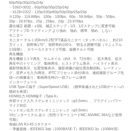
60p/50p/30p/25p/24p
・5392×3032：60p/50p/30p/25p/24p
・4128×2322：120p/100p/60p/50p/30p/25p/24p
※120p：119.88fps、100p：100fps、60p：59.94fps、50p：50fps、
30p：29.97fps、25p：25fps、24p：23.976fps
露出補正 範囲：±3段、補正ステップ：1/3、1/2ステップに変更可能
アクティブD-ライティング より強め、強め、標準、弱め、しない
モニター
モニター チルト式8cm/3.2型TFT液晶モニター（タッチパネル）、約210
万ドット、視野角170°、視野率約100％、 明るさ調整可能（マニュアル
11段階）、カラーカスタマイズ可能、縦横チルト可能
再生機能
再生機能 1コマ再生、サムネイル（約4、9、72分割）、拡大再生、拡大
再生中のトリミング、動画再生、ヒストグラム表示、ハイライト表示、
撮影情報表示、位置情報表示、撮影画像の縦位置自動回転、レーティン
グ、音声メモ入力/再生、IPTCプリセット添付/表示、連続撮影グループ先
頭への画像送り、動画再生時の一括フレーム保存
インターフェース
USB Type-C端子（SuperSpeed USB）（標準装備されたUSBポートへの
接続を推奨）
HDMI出力 HDMI端子（Type A）
外部マイク入力 ステレオミニジャック（φ3.5mm）、プラグインパワー
マイク対応
ヘッドホン出力 ステレオミニジャック（φ3.5mm）
10ピンターミナル あり（別売リモートコードMC-30A/MC-36Aなど使用
可能）
有線LAN RJ-45コネクター
・準拠規格：IEEE802.3ab（1000BASE-T）/IEEE802.3u（100BASE-