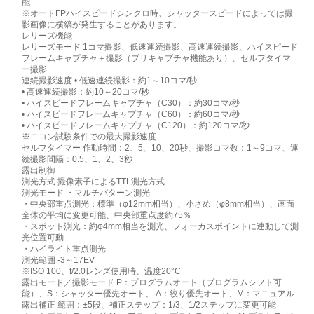
能
※オートFPハイスピードシンクロ時、シャッタースピードによっては撮
影画像に横縞が発生することがあります。
レリーズ機能
レリーズモード 1コマ撮影、低速連続撮影、高速連続撮影、ハイスピード
フレームキャプチャ＋撮影（プリキャプチャ機能あり）、セルフタイマ
ー撮影
連続撮影速度 • 低速連続撮影：約1～10コマ/秒
• 高速連続撮影：約10～20コマ/秒
• ハイスピードフレームキャプチャ（C30）：約30コマ/秒
• ハイスピードフレームキャプチャ（C60）：約60コマ/秒
• ハイスピードフレームキャプチャ（C120）：約120コマ/秒
※ニコン試験条件での最大撮影速度
セルフタイマー 作動時間：2、5、10、20秒、撮影コマ数：1～9コマ、連
続撮影間隔：0.5、1、2、3秒
露出制御
測光方式 撮像素子によるTTL測光方式
測光モード ・マルチパターン測光
・中央部重点測光：標準（φ12mm相当）、小さめ（φ8mm相当）、画面
全体の平均に変更可能、中央部重点度約75％
・スポット測光：約φ4mm相当を測光、フォーカスポイントに連動して測
光位置可動
・ハイライト重点測光
測光範囲 -3～17EV
※ISO 100、f/2.0レンズ使用時、温度20°C
露出モード／撮影モード P：プログラムオート（プログラムシフト可
能）、S：シャッター優先オート、 A：絞り優先オート、M：マニュアル
露出補正 範囲：±5段、補正ステップ：1/3、1/2ステップに変更可能