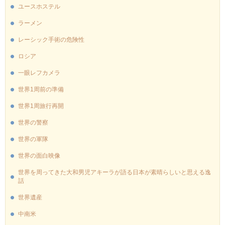
ユースホステル
ラーメン
レーシック手術の危険性
ロシア
一眼レフカメラ
世界1周前の準備
世界1周旅行再開
世界の警察
世界の軍隊
世界の面白映像
世界を周ってきた大和男児アキーラが語る日本が素晴らしいと思える逸
話
世界遺産
中南米