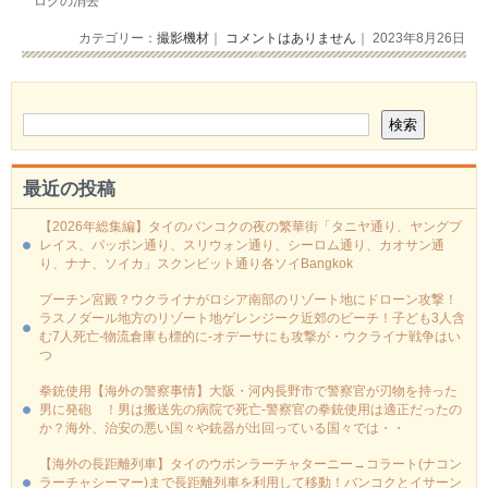
ログの消去
カテゴリー：
撮影機材
｜
コメントはありません
｜ 2023年8月26日
最近の投稿
【2026年総集編】タイのバンコクの夜の繁華街「タニヤ通り、ヤングプ
レイス、パッポン通り、スリウォン通り、シーロム通り、カオサン通
り、ナナ、ソイカ」スクンビット通り各ソイBangkok
プーチン宮殿？ウクライナがロシア南部のリゾート地にドローン攻撃！
ラスノダール地方のリゾート地ゲレンジーク近郊のビーチ！子ども3人含
む7人死亡-物流倉庫も標的に‐オデーサにも攻撃が・ウクライナ戦争はい
つ
拳銃使用【海外の警察事情】大阪・河内長野市で警察官が刃物を持った
男に発砲 ！男は搬送先の病院で死亡-警察官の拳銃使用は適正だったの
か？海外、治安の悪い国々や銃器が出回っている国々では・・
【海外の長距離列車】タイのウボンラーチャターニー→コラート(ナコン
ラーチャシーマー)まで長距離列車を利用して移動！バンコクとイサーン