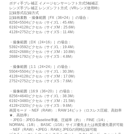
ボディ手ブレ補正 イメージセンサーシフト方式5軸補正
レンズ手ブレ補正 レンズシフト方式（VRレンズ使用時）
記録形式/記録方式
記録画素数 ・撮像範囲［FX（36×24）］の場合：
8256×5504ピクセル（サイズL：45.4M）
6192×4128ピクセル（サイズM：25.6M）
4128×2752ピクセル（サイズS：11.4M）
・撮像範囲［DX（24×16）］の場合：
5392×3592ピクセル（サイズL：19.4M）
4032×2688ピクセル（サイズM：10.8M）
2688×1792ピクセル（サイズS：4.8M）
・撮像範囲［1:1（24×24）］の場合：
5504×5504ピクセル（サイズL：30.3M）
4128×4128ピクセル（サイズM：17.0M）
2752×2752ピクセル（サイズS：7.6M）
・撮像範囲［16:9（36×20）］の場合：
8256×4640ピクセル（サイズL：38.3M）
6192×3480ピクセル（サイズM：21.5M）
4128×2320ピクセル（サイズS：9.6M）
画質モード ・NEF（RAW）：RAW 14ビット（ロスレス圧縮、高効率
★、高効率）
・JPEG：JPEG-Baseline準拠、圧縮率（約）：FINE（1/4）、
NORMAL（1/8）、BASIC（1/16）サイズ優先または画質優先選択可能
・NEF（RAW）+JPEG：RAWとJPEGの同時記録可能