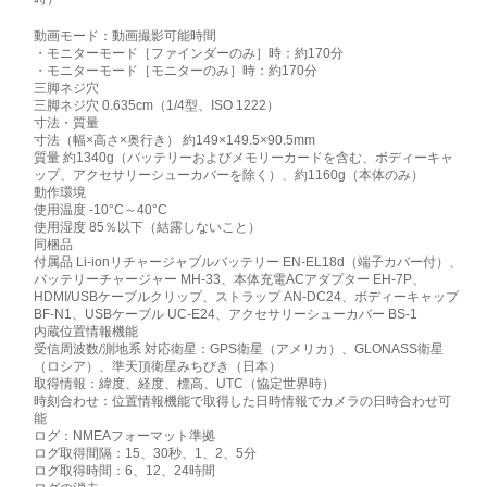
動画モード：動画撮影可能時間
・モニターモード［ファインダーのみ］時：約170分
・モニターモード［モニターのみ］時：約170分
三脚ネジ穴
三脚ネジ穴 0.635cm（1/4型、ISO 1222）
寸法・質量
寸法（幅×高さ×奥行き） 約149×149.5×90.5mm
質量 約1340g（バッテリーおよびメモリーカードを含む、ボディーキャ
ップ、アクセサリーシューカバーを除く）、約1160g（本体のみ）
動作環境
使用温度 -10°C～40°C
使用湿度 85％以下（結露しないこと）
同梱品
付属品 Li-ionリチャージャブルバッテリー EN-EL18d（端子カバー付）、
バッテリーチャージャー MH-33、本体充電ACアダプター EH-7P、
HDMI/USBケーブルクリップ、ストラップ AN-DC24、ボディーキャップ
BF-N1、USBケーブル UC-E24、アクセサリーシューカバー BS-1
内蔵位置情報機能
受信周波数/測地系 対応衛星：GPS衛星（アメリカ）、GLONASS衛星
（ロシア）、準天頂衛星みちびき（日本）
取得情報：緯度、経度、標高、UTC（協定世界時）
時刻合わせ：位置情報機能で取得した日時情報でカメラの日時合わせ可
能
ログ：NMEAフォーマット準拠
ログ取得間隔：15、30秒、1、2、5分
ログ取得時間：6、12、24時間