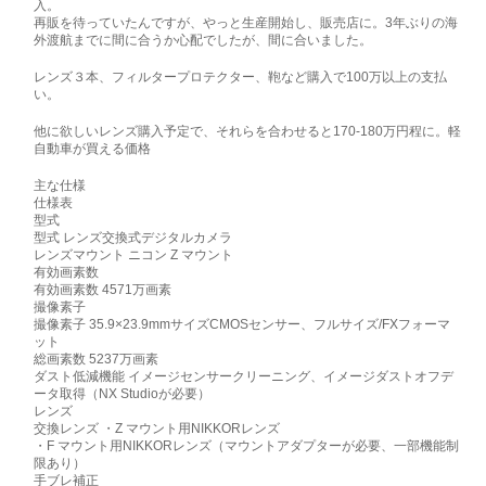
入。
再販を待っていたんですが、やっと生産開始し、販売店に。3年ぶりの海
外渡航までに間に合うか心配でしたが、間に合いました。
レンズ３本、フィルタープロテクター、鞄など購入で100万以上の支払
い。
他に欲しいレンズ購入予定で、それらを合わせると170-180万円程に。軽
自動車が買える価格
主な仕様
仕様表
型式
型式 レンズ交換式デジタルカメラ
レンズマウント ニコン Z マウント
有効画素数
有効画素数 4571万画素
撮像素子
撮像素子 35.9×23.9mmサイズCMOSセンサー、フルサイズ/FXフォーマ
ット
総画素数 5237万画素
ダスト低減機能 イメージセンサークリーニング、イメージダストオフデ
ータ取得（NX Studioが必要）
レンズ
交換レンズ ・Z マウント用NIKKORレンズ
・F マウント用NIKKORレンズ（マウントアダプターが必要、一部機能制
限あり）
手ブレ補正