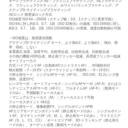
オートブラケティング AE・フラッシュブラケティング、AEブラケティン
グ、フラッシュブラケティング、ホワイトバランスブラケティング、ア
クティブD-ライティングブラケティング
AEロック 輝度値ロック方式
ISO感度 ISO 64～25600（ステップ幅：1/3、1ステップに変更可能）、
ISO 64に対し約0.3、0.7、1段（ISO 32相当）の減感、ISO 25600に対し
約0.3、0.7、 1段、2段（ISO 102400相当）の増感、感度自動制御が可能
・ISO感度は、推奨露光指数
アクティブD-ライティング オート、より強め2、より強め1 、強め、標
準、弱め、しない
多重露出 加算、加算平均、比較明合成、比較暗合成、比較動合成
その他の機能 HDR合成、静止画フリッカー低減、高周波フリッカー低減
オートフォーカス
方式 ハイブリッドAF（位相差AF/コントラストAF）、AF補助光付
検出範囲 －7～19 EV（スターライトビュー有効時：－9～19 EV）
※静止画モード、シングルAFサーボ（AF-S）、ISO 100、f/1.2レンズ使
用時、温度20°C
レンズサーボ ・オートフォーカス：シングルAFサーボ（AF-S）またはコ
ンティニュアスAFサーボ（AF-C）、フルタイムAF（AF-F）（動画モー
ドのみ）、予測駆動フォーカスあり
・マニュアルフォーカス（M）：フォーカスエイド可能
フォーカスポイント 493点
※静止画モード、撮像範囲FX、シングルポイントAF時
AFエリアモード ピンポイントAF（静止画モードのみ）、シングルポイン
トAF、ダイナミックAF（S、M、L、静止画モードのみ）、ワイドエリア
AF（S、L、C1、C2）、オートエリアAF、3D-トラッキング（静止画モ
ードのみ）、ターゲット追尾（動画モードのみ）