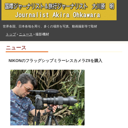
世界各国、日本各地を周り、多くの場所を写真、動画撮影等で取材
トップ
›
ニュース
›
撮影機材
ニュース
NIKONのフラッグシップミラーレスカメラZ9を購入