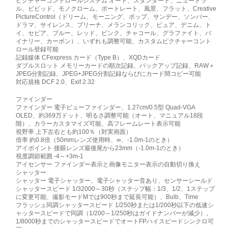
ピクチャーコントロールシステム オート、スタンダード、ニュートラ
ル、ビビッド、モノクローム、ポートレート、風景、フラット、Creative
PictureControl（ドリーム、モーニング、ポップ、サンデー、ソンバー、
ドラマ、サイレンス、ブリーチ、メランコリック、ピュア、デニム、ト
イ、セピア、ブルー、レッド、ピンク、チャコール、グラファイト、バ
イナリー、カーボン）、いずれも調整可能、カスタムピクチャーコント
ロール登録可能
記録媒体 CFexpress カード（Type B）、XQDカード
ダブルスロット メモリーカードの順次記録、バックアップ記録、RAW＋
JPEG分割記録、JPEG+JPEG分割記録ならびにカード間コピー可能
対応規格 DCF 2.0、Exif 2.32
ファインダー
ファインダー 電子ビューファインダー、1.27cm/0.5型 Quad-VGA
OLED、約369万ドット、明るさ調整可能（オート、マニュアル18段
階）、カラーカスタマイズ可能、高フレームレート表示可能
視野率 上下左右とも約100％（対実画面）
倍率 約0.8倍（50mmレンズ使用時、∞、-1.0m-1のとき）
アイポイント 接眼レンズ最後尾から23mm（-1.0m-1のとき）
視度調節範囲 -4～+3m-1
アイセンサー ファインダー表示と画像モニター表示の自動切り換え
シャッター
シャッター 電子シャッター、電子シャッター音あり、センサーシールド
シャッタースピード 1/32000～30秒（ステップ幅：1/3、1/2、1ステップ
に変更可能、撮影モードMでは900秒まで延長可能）、Bulb、Time
フラッシュ同調シャッタースピード 1/250秒または1/200秒以下の低速シ
ャッタースピードで同調（1/200～1/250秒はガイドナンバーが減少）。
1/8000秒までのシャッタースピードでオートFPハイスピードシンクロ可