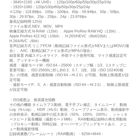
・3840×2160（4K UHD）：120p/100p/60p/50p/30p/25p/24p
・1920×1080：120p/100p/60p/50p/30p/25p/24p
※120p：119.88fps、100p：100fps、60p：59.94fps、50p：50fps、
30p：29.97fps、25p：25fps、24p：23.976fps
最長記録時間 125分
ファイル形式 NEV、MOV、MP4
映像圧縮方式 N-RAW（12bit）、Apple ProRes RAW HQ（12bit）、
Apple ProRes 422 HQ（10bit）、H.265/HEVC（8bit/10bit）、
H.264/AVC（8bit）
音声記録方式 リニアPCM（動画記録ファイル形式がNEVまたはMOVの場
合）、AAC（動画記録ファイル形式がMP4の場合）
録音装置 内蔵ステレオマイク、外部マイク使用可能、マイク感度設定可
能、アッテネーター機能
感度 ・撮影モードM：ISO 64～25600（ステップ幅：1/3、1ステップに
変更可能）、ISO 25600に対し約0.3、0.7、1段、2段（ISO 102400相
当）の増感、感度自動制御（ISO 64～Hi 2.0）が可能、制御上限感度が設
定可能
・撮影モードP、S、A：感度自動制御（ISO 64～Hi 2.0）、制御上限感度
が設定可能
・ISO感度は、推奨露光指数
その他の機能 タイムラプス動画、電子手ブレ補正、タイムコード、動画
Log（N-Log）、HDR（HLG）動画、ウェーブフォーム表示、動画撮影中
の赤枠表示、動画記録中の拡大表示（50%、100%、200%）、シャッタ
ースピード延長機能（撮影モードM時）、RAW動画記録時の再生用動画
（プロキシー動画）同時記録、オーバーサンプリングモードあり、 メニ
ュー動画撮影情報
記録画素数/フレームレート（RAW動画） ・8256×4644：