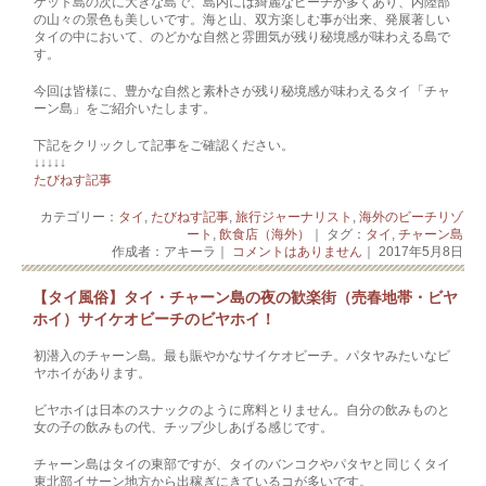
ケット島の次に大きな島で、島内には綺麗なビーチが多くあり、内陸部
の山々の景色も美しいです。海と山、双方楽しむ事が出来、発展著しい
タイの中において、のどかな自然と雰囲気が残り秘境感が味わえる島で
す。
今回は皆様に、豊かな自然と素朴さが残り秘境感が味わえるタイ「チャ
ーン島」をご紹介いたします。
下記をクリックして記事をご確認ください。
↓↓↓↓↓
たびねす記事
カテゴリー：
タイ
,
たびねす記事
,
旅行ジャーナリスト
,
海外のビーチリゾ
ート
,
飲食店（海外）
｜ タグ：
タイ
,
チャーン島
作成者：アキーラ｜
コメントはありません
｜ 2017年5月8日
【タイ風俗】タイ・チャーン島の夜の歓楽街（売春地帯・ビヤ
ホイ）サイケオビーチのビヤホイ！
初潜入のチャーン島。最も賑やかなサイケオビーチ。パタヤみたいなビ
ヤホイがあります。
ビヤホイは日本のスナックのように席料とりません。自分の飲みものと
女の子の飲みもの代、チップ少しあげる感じです。
チャーン島はタイの東部ですが、タイのバンコクやパタヤと同じくタイ
東北部イサーン地方から出稼ぎにきているコが多いです。