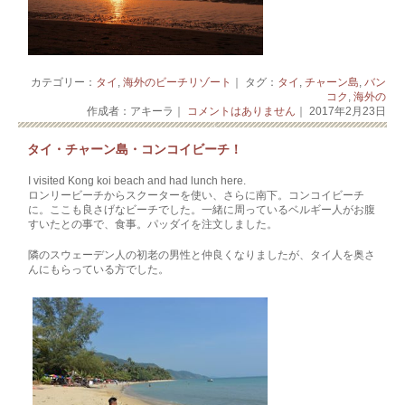
カテゴリー：
タイ
,
海外のビーチリゾート
｜ タグ：
タイ
,
チャーン島
,
バン
コク
,
海外の
作成者：アキーラ｜
コメントはありません
｜ 2017年2月23日
タイ・チャーン島・コンコイビーチ！
I visited Kong koi beach and had lunch here.
ロンリービーチからスクーターを使い、さらに南下。コンコイビーチ
に。ここも良さげなビーチでした。一緒に周っているベルギー人がお腹
すいたとの事で、食事。パッダイを注文しました。
隣のスウェーデン人の初老の男性と仲良くなりましたが、タイ人を奥さ
んにもらっている方でした。