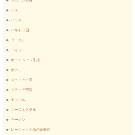
ドローン空撮
バス
パラオ
バルト３国
ブータン
フィジー
ホームページ作成
ホテル
メディア出演
メディア寄稿
モンゴル
ユースホステル
ラーメン
レーシック手術の危険性