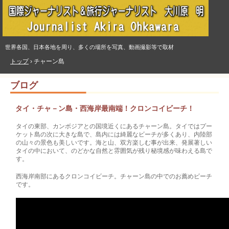
世界各国、日本各地を周り、多くの場所を写真、動画撮影等で取材
トップ
›
チャーン島
ブログ
タイ・チャ－ン島・西海岸最南端！クロンコイビーチ！
タイの東部、カンボジアとの国境近くにあるチャーン島。タイではプー
ケット島の次に大きな島で、島内には綺麗なビーチが多くあり、内陸部
の山々の景色も美しいです。海と山、双方楽しむ事が出来、発展著しい
タイの中において、のどかな自然と雰囲気が残り秘境感が味わえる島で
す。
西海岸南部にあるクロンコイビーチ。チャーン島の中でのお薦めビーチ
です。