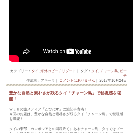
カテゴリー：
タイ
,
海外のビーチリゾート
｜ タグ：
タイ
,
チャーン島
,
ビー
チ
作成者：アキーラ｜
コメントはありません
｜ 2017年10月24日
豊かな自然と素朴さが残るタイ「チャーン島」で秘境感を堪
能！
ＷＥＢの旅メディア「たびねす」に旅記事寄稿！
今回のお題は、豊かな自然と素朴さが残るタイ「チャーン島」で秘境感
を堪能！
タイの東部、カンボジアとの国境近くにあるチャーン島。タイではプー