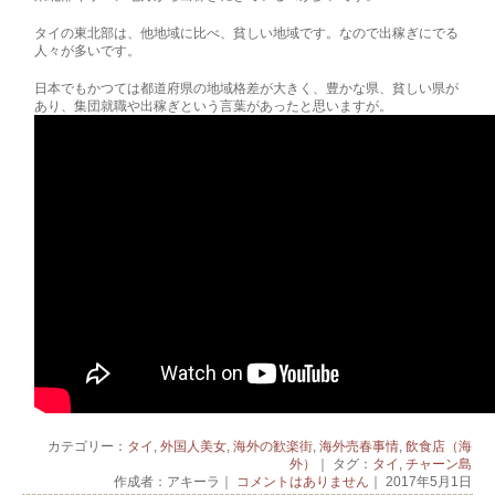
タイの東北部は、他地域に比べ、貧しい地域です。なので出稼ぎにでる
人々が多いです。
日本でもかつては都道府県の地域格差が大きく、豊かな県、貧しい県が
あり、集団就職や出稼ぎという言葉があったと思いますが。
カテゴリー：
タイ
,
外国人美女
,
海外の歓楽街
,
海外売春事情
,
飲食店（海
外）
｜ タグ：
タイ
,
チャーン島
作成者：アキーラ｜
コメントはありません
｜ 2017年5月1日