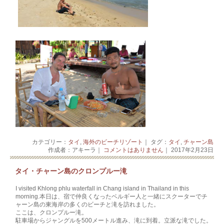
カテゴリー：
タイ
,
海外のビーチリゾート
｜ タグ：
タイ
,
チャーン島
作成者：アキーラ｜
コメントはありません
｜ 2017年2月23日
タイ・チャーン島のクロンプルー滝
I visited Khlong phlu waterfall in Chang island in Thailand in this
morning.本日は、宿で仲良くなったベルギー人と一緒にスクーターでチ
ャーン島の東海岸の多くのビーチと滝を訪れました。
ここは、クロンプルー滝。
駐車場からジャングルを500メートル進み、滝に到着。立派な滝でした。