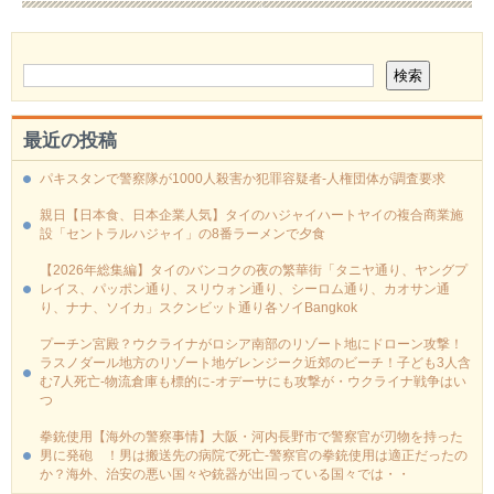
最近の投稿
パキスタンで警察隊が1000人殺害か犯罪容疑者-人権団体が調査要求
親日【日本食、日本企業人気】タイのハジャイハートヤイの複合商業施
設「セントラルハジャイ」の8番ラーメンで夕食
【2026年総集編】タイのバンコクの夜の繁華街「タニヤ通り、ヤングプ
レイス、パッポン通り、スリウォン通り、シーロム通り、カオサン通
り、ナナ、ソイカ」スクンビット通り各ソイBangkok
プーチン宮殿？ウクライナがロシア南部のリゾート地にドローン攻撃！
ラスノダール地方のリゾート地ゲレンジーク近郊のビーチ！子ども3人含
む7人死亡-物流倉庫も標的に‐オデーサにも攻撃が・ウクライナ戦争はい
つ
拳銃使用【海外の警察事情】大阪・河内長野市で警察官が刃物を持った
男に発砲 ！男は搬送先の病院で死亡-警察官の拳銃使用は適正だったの
か？海外、治安の悪い国々や銃器が出回っている国々では・・