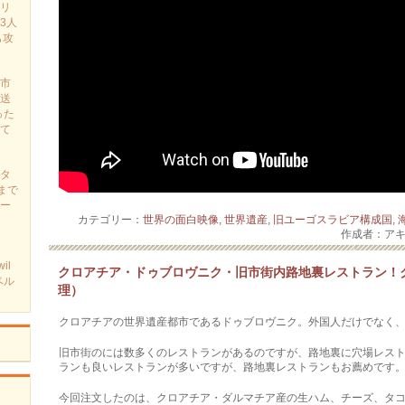
リ
3人
も攻
市
送
った
て
タ
まで
ー
カテゴリー：
世界の面白映像
,
世界遺産
,
旧ユーゴスラビア構成国
,
作成者：ア
il
クロアチア・ドゥブロヴニク・旧市街内路地裏レストラン！
ベル
理）
クロアチアの世界遺産都市であるドゥブロヴニク。外国人だけでなく
旧市街のには数多くのレストランがあるのですが、路地裏に穴場レス
ランも良いレストランが多いですが、路地裏レストランもお薦めです
今回注文したのは、クロアチア・ダルマチア産の生ハム、チーズ、タ