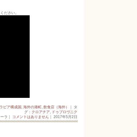
てください。
ラビア構成国
,
海外の港町
,
飲食店（海外）
｜ タ
グ：
クロアチア
,
ドゥブロヴニク
キーラ｜
コメントはありません
｜ 2017年5月2日