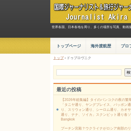
世界各国、日本各地を周り、多くの場所を写真、動画
トップページ
海外渡航歴
プロ
トップ
›
ドゥブロヴニク
最近の投稿
【2026年総集編】タイのバンコクの夜の繁
「タニヤ通り、ヤングプレイス、パッポン通
り、スリウォン通り、シーロム通り、カオサ
通り、ナナ、ソイカ」スクンビット通り各ソ
Bangkok
プーチン宮殿？ウクライナがロシア南部のリ