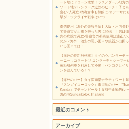
ート地にドローン攻撃！ラスノダール地方の
ゾート地ゲレンジーク近郊のビーチ！子ども
含む7人死亡-物流倉庫も標的に‐オデーサに
撃が・ウクライナ戦争はいつ
拳銃使用【海外の警察事情】大阪・河内長野
で警察官が刃物を持った男に発砲 ！男は搬
先の病院で死亡-警察官の拳銃使用は適正だ
のか？海外、治安の悪い国々や銃器が出回っ
いる国々では・・
【海外の長距離列車】タイのウボンラーチャ
ーニー→コラート(ナコンラーチャシーマー)
長距離列車を利用して移動！バンコクとイサ
ンを結んでいる！？
【海外のバー】タイ深南部ナラティワート県
『スンガイコーロック』市街地のバー『Thaw
Kanda』でチャンビール！渡航中止勧告(レ
3)の地Sungaikolok,Thailand
最近のコメント
アーカイブ