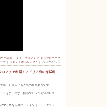
海外の港町
｜ タグ：
クロアチア
,
ドゥブロヴニク
キーラ｜
コメントはありません
｜ 2018年2月2日
クロアチア料理！アドリア海の海鮮料
、近年、日本人にも人気の観光名所です。
トランも多いです。旧港やピレ門周辺のレスト
。
コのマリネを前菜に、メインは、ミックスシー